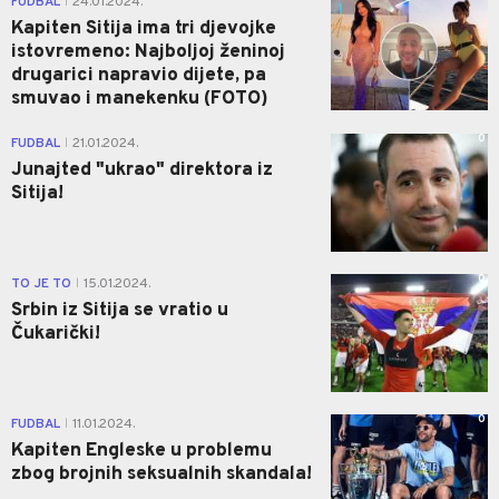
FUDBAL
24.01.2024.
|
Kapiten Sitija ima tri djevojke
istovremeno: Najboljoj ženinoj
drugarici napravio dijete, pa
smuvao i manekenku (FOTO)
0
FUDBAL
21.01.2024.
|
Junajted "ukrao" direktora iz
Sitija!
0
TO JE TO
15.01.2024.
|
Srbin iz Sitija se vratio u
Čukarički!
0
FUDBAL
11.01.2024.
|
Kapiten Engleske u problemu
zbog brojnih seksualnih skandala!