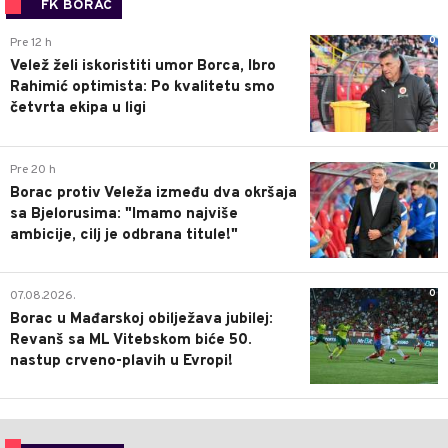
FK BORAC
0
Pre 12 h
Velež želi iskoristiti umor Borca, Ibro
Rahimić optimista: Po kvalitetu smo
četvrta ekipa u ligi
0
Pre 20 h
Borac protiv Veleža između dva okršaja
sa Bjelorusima: "Imamo najviše
ambicije, cilj je odbrana titule!"
0
07.08.2026.
Borac u Mađarskoj obilježava jubilej:
Revanš sa ML Vitebskom biće 50.
nastup crveno-plavih u Evropi!