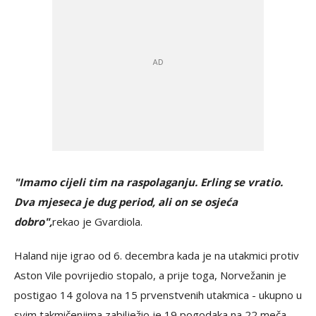
"Imamo cijeli tim na raspolaganju. Erling se vratio.
Dva mjeseca je dug period, ali on se osjeća
dobro",
rekao je Gvardiola.
Haland nije igrao od 6. decembra kada je na utakmici protiv
Aston Vile povrijedio stopalo, a prije toga, Norvežanin je
postigao 14 golova na 15 prvenstvenih utakmica - ukupno u
svim takmičenjima zabilježio je 19 pogodaka na 22 meča.