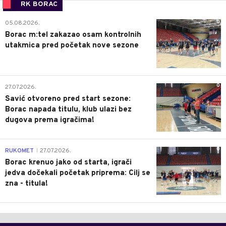
RK BORAC
0
05.08.2026.
Borac m:tel zakazao osam kontrolnih
utakmica pred početak nove sezone
0
27.07.2026.
Savić otvoreno pred start sezone:
Borac napada titulu, klub ulazi bez
dugova prema igračima!
0
RUKOMET
27.07.2026.
|
Borac krenuo jako od starta, igrači
jedva dočekali početak priprema: Cilj se
zna - titula!