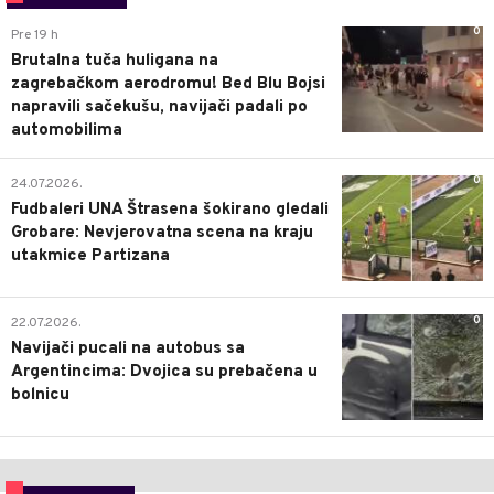
0
Pre 19 h
Brutalna tuča huligana na
zagrebačkom aerodromu! Bed Blu Bojsi
napravili sačekušu, navijači padali po
automobilima
0
24.07.2026.
Fudbaleri UNA Štrasena šokirano gledali
Grobare: Nevjerovatna scena na kraju
utakmice Partizana
0
22.07.2026.
Navijači pucali na autobus sa
Argentincima: Dvojica su prebačena u
bolnicu