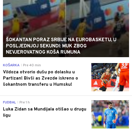
ŠOKANTAN PORAZ SRBIJE NA EUROBASKETU, U
POSLJEDNJOJ SEKUNDI: MUK ZBOG
NEVJEROVATNOG KOŠA RUMUNA
0
KOŠARKA
Pre 40 min
|
Vildoza otvorio dušu po dolasku u
Partizan! Bivši as Zvezde iskreno o
šokantnom transferu u Humsku!
0
FUDBAL
Pre 1 h
|
Luka Zidan sa Mundijala otišao u drugu
ligu