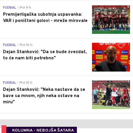
0
FUDBAL
Pre 9 h
|
Premijerligaška subotnja uspavanka:
VAR i poništeni golovi - mreže mirovale
1
FUDBAL
Pre 10 h
|
Dejan Stanković: "Da se bude zvezdaš,
to će nam biti potrebno"
1
FUDBAL
Pre 10 h
|
Dejan Stanković: "Neka nastave da se
bave sa mnom, njih neka ostave na
miru"
KOLUMNA - NEBOJŠA ŠATARA