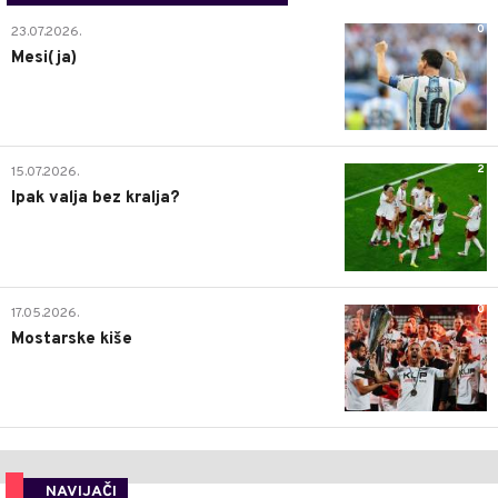
0
23.07.2026.
Mesi(ja)
2
15.07.2026.
Ipak valja bez kralja?
0
17.05.2026.
Mostarske kiše
NAVIJAČI