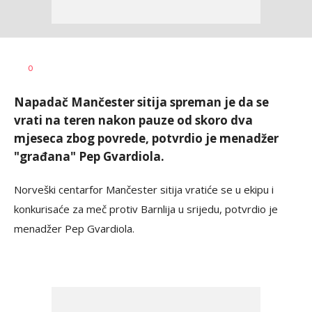
Nebojša
AUTOR
0
Šatara
Napadač Mančester sitija spreman je da se
vrati na teren nakon pauze od skoro dva
mjeseca zbog povrede, potvrdio je menadžer
"građana" Pep Gvardiola.
Norveški centarfor Mančester sitija vratiće se u ekipu i
konkurisaće za meč protiv Barnlija u srijedu, potvrdio je
menadžer Pep Gvardiola.