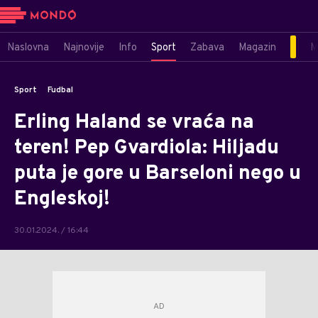
Naslovna
Najnovije
Info
Sport
Zabava
Magazin
M
Sport
Fudbal
Erling Haland se vraća na
teren! Pep Gvardiola: Hiljadu
puta je gore u Barseloni nego u
Engleskoj!
30.01.2024. / 16:44