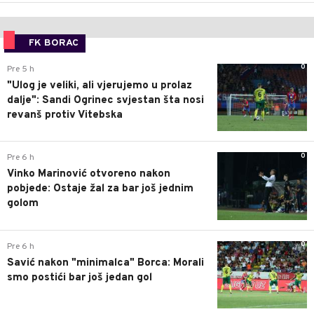
FK BORAC
0
Pre 5 h
"Ulog je veliki, ali vjerujemo u prolaz
dalje": Sandi Ogrinec svjestan šta nosi
revanš protiv Vitebska
0
Pre 6 h
Vinko Marinović otvoreno nakon
pobjede: Ostaje žal za bar još jednim
golom
0
Pre 6 h
Savić nakon "minimalca" Borca: Morali
smo postići bar još jedan gol