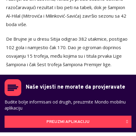
razočaravajući rezultat i bio peti na tabeli, dok je šampion
Al-Hilal (Mitrovića i Milinković-Savića) završio sezonu sa 42
boda više.
De Brujne je u dresu Sitija odigrao 382 utakmice, postigao
102 gola i namjestio čak 170. Dao je ogroman doprinos
osvajanju 15 trofeja, među kojima su i titula prvaka Lige
šampiona i čak šest trofeja šampiona Premijer lige.
Naše vijesti ne morate da provjeravate
Budite bolje informisani od drugih, preuzmite Mondo mobilnu
aplikaciju
PREUZMI APLIKACIJU