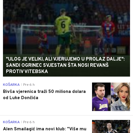
"ULOG JE VELIKI, ALI VJERUJEMO U PROLAZ DALJE":
SANDI OGRINEC SVJESTAN ŠTA NOSI REVANŠ
PROTIV VITEBSKA
0
KOŠARKA
Pre 6 h
|
Bivša vjerenica traži 50 miliona dolara
od Luke Dončića
0
KOŠARKA
Pre 6 h
|
Alen Smailagić ima novi klub: "Više mu