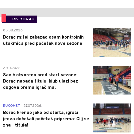
RK BORAC
0
05.08.2026.
Borac m:tel zakazao osam kontrolnih
utakmica pred početak nove sezone
0
27.07.2026.
Savić otvoreno pred start sezone:
Borac napada titulu, klub ulazi bez
dugova prema igračima!
0
RUKOMET
27.07.2026.
|
Borac krenuo jako od starta, igrači
jedva dočekali početak priprema: Cilj se
zna - titula!