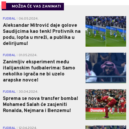
MOŽDA ĆE VAS ZANIMATI
0
FUDBAL
06.05.2024.
|
Aleksandar Mitrović daje golove
Saudijcima kao tenk! Protivnik na
podu, lopta u mreži, a publika u
delirijumu!
0
FUDBAL
01.05.2024.
|
Zanimljiv eksperiment među
italijanskim fudbalerima: Samo
nekoliko igrača ne bi uzelo
arapske novce!
0
FUDBAL
30.04.2024.
|
Sprema se nova transfer bomba!
Mohamed Salah će zasjeniti
Ronalda, Nejmara i Benzemu!
0
FUDBAL
12.04.2024.
|