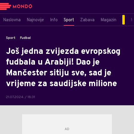
Naslovna
Najnovije
Info
Sport
Zabava
Magazin
M
Sport
Fudbal
Još jedna zvijezda evropskog
fudbala u Arabiji! Dao je
Mančester sitiju sve, sad je
vrijeme za saudijske milione
21.07.2024. / 18:31