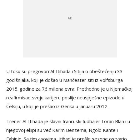
U toku su pregovori Al-Itihada i Sitija o obeštećenju 33-
godišnjaka, koji je došao u Mančester siti iz Volfsburga
2015. godine za 76 miliona evra. Prethodno je u Njemačkoj
reafirmisao svoju karijeru poslije neuspješne epizode u
Čelsiju, u koji je prešao iz Genka u januaru 2012.
Trener Al-Itihada je slavni francuski fudbaler Loran Blan i u
njegovoj ekipi su već Karim Benzema, Ngolo Kante i
Fabinjo. Sa tim asovima, Itihad je prošle sezone ostvario