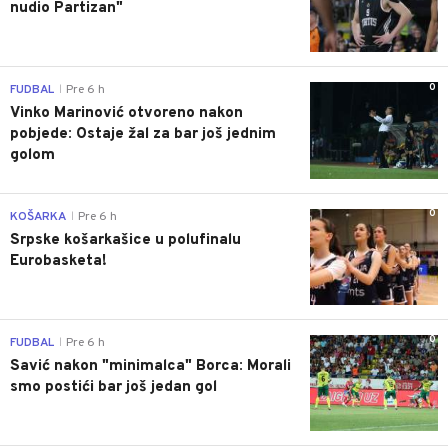
nudio Partizan"
0
FUDBAL
Pre 6 h
|
Vinko Marinović otvoreno nakon
pobjede: Ostaje žal za bar još jednim
golom
0
KOŠARKA
Pre 6 h
|
Srpske košarkašice u polufinalu
Eurobasketa!
0
FUDBAL
Pre 6 h
|
Savić nakon "minimalca" Borca: Morali
smo postići bar još jedan gol