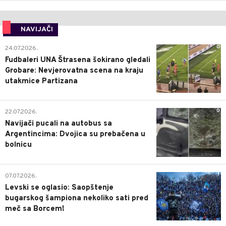
NAVIJAČI
0
24.07.2026.
Fudbaleri UNA Štrasena šokirano gledali
Grobare: Nevjerovatna scena na kraju
utakmice Partizana
0
22.07.2026.
Navijači pucali na autobus sa
Argentincima: Dvojica su prebačena u
bolnicu
1
07.07.2026.
Levski se oglasio: Saopštenje
bugarskog šampiona nekoliko sati pred
meč sa Borcem!