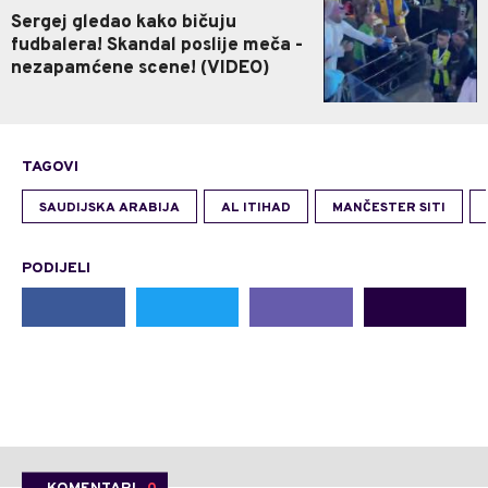
Sergej gledao kako bičuju
fudbalera! Skandal poslije meča -
nezapamćene scene! (VIDEO)
TAGOVI
SAUDIJSKA ARABIJA
AL ITIHAD
MANČESTER SITI
PODIJELI
KOMENTARI
0