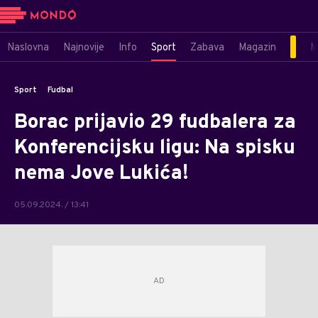
Naslovna
Najnovije
Info
Sport
Zabava
Magazin
M
Sport
Fudbal
Borac prijavio 29 fudbalera za
Konferencijsku ligu: Na spisku
nema Jove Lukića!
05.09.2024. / 13:41