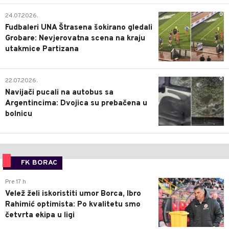
0
24.07.2026.
Fudbaleri UNA Štrasena šokirano gledali
Grobare: Nevjerovatna scena na kraju
utakmice Partizana
0
22.07.2026.
Navijači pucali na autobus sa
Argentincima: Dvojica su prebačena u
bolnicu
FK BORAC
0
Pre 17 h
Velež želi iskoristiti umor Borca, Ibro
Rahimić optimista: Po kvalitetu smo
četvrta ekipa u ligi