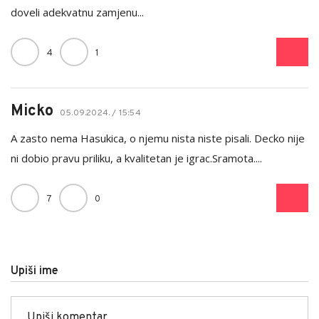
doveli adekvatnu zamjenu...
4
1
Micko
05.09.2024. / 15:54
A zasto nema Hasukica, o njemu nista niste pisali. Decko nije
ni dobio pravu priliku, a kvalitetan je igrac.Sramota....
7
0
Upiši ime