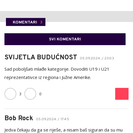
KOMENTARI
3
SVI KOMENTARI
SVIJETLA BUDUĆNOST
05.09.2024. / 23:03
Sad poboljšati mlađe kategorije. Dovoditi U19 i U21
reprezentativce iz regiona i Južne Amerike.
3
0
Bob Rock
05.09.2024. / 17:45
Jedva čekaju da ga se riješe, a nisam baš siguran da su mu