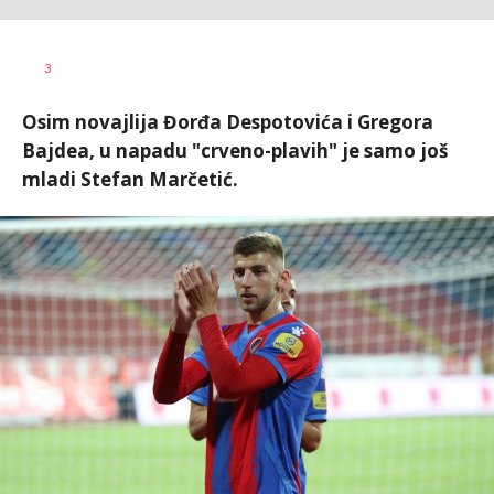
Bojan
AUTOR
3
Jakovljević
Osim novajlija Đorđa Despotovića i Gregora
Bajdea, u napadu "crveno-plavih" je samo još
mladi Stefan Marčetić.