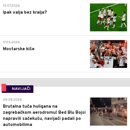
2
15.07.2026.
Ipak valja bez kralja?
0
17.05.2026.
Mostarske kiše
NAVIJAČI
0
08.08.2026.
Brutalna tuča huligana na
zagrebačkom aerodromu! Bed Blu Bojsi
napravili sačekušu, navijači padali po
automobilima