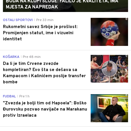
BODA NA KLUPI SLOGE: FALILO JE KVALITETA, IMA
MJESTA ZA NAPREDAK
0
OSTALI SPORTOVI
Pre 33 min
|
Rukometni savez Srbije je prošlost:
Promijenjen statut, ime i vizuelni
identitet
0
KOŠARKA
Pre 48 min
|
Da li je tim Crvene zvezde
kompletiran? Evo šta se dešava sa
Kampacom i Kalinićem poslije transfer
bombe
0
FUDBAL
Pre 1 h
|
"Zvezda je bolji tim od Hapoela": Boško
Đurovsku pozvao navijače na Marakanu
protiv Izraelaca