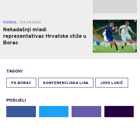
0
FUDBAL
04.09.2024.
|
Nekadašnji mladi
reprezentativac Hrvatske stiže u
Borac
TAGOVI
FK BORAC
KONFERENCIJSKA LIGA
JOVO LUKIĆ
PODIJELI