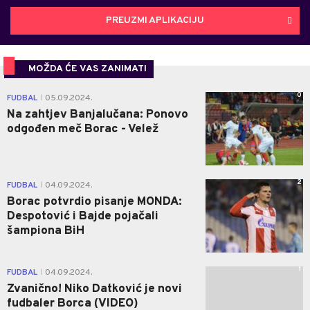
PREUZMI APLIKACIJU
MOŽDA ĆE VAS ZANIMATI
0
FUDBAL
05.09.2024.
|
Na zahtjev Banjalučana: Ponovo
odgođen meč Borac - Velež
2
FUDBAL
04.09.2024.
|
Borac potvrdio pisanje MONDA:
Despotović i Bajde pojačali
šampiona BiH
1
FUDBAL
04.09.2024.
|
Zvanično! Niko Datković je novi
fudbaler Borca (VIDEO)