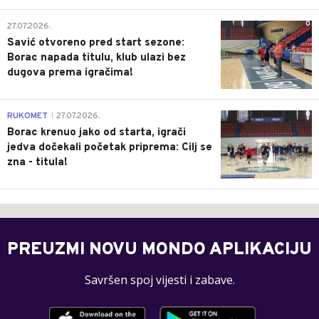
0
27.07.2026.
Savić otvoreno pred start sezone:
Borac napada titulu, klub ulazi bez
dugova prema igračima!
0
RUKOMET
27.07.2026.
|
Borac krenuo jako od starta, igrači
jedva dočekali početak priprema: Cilj se
zna - titula!
PREUZMI NOVU MONDO APLIKACIJU
Savršen spoj vijesti i zabave.