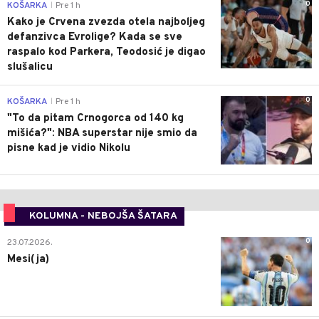
0
KOŠARKA
Pre 1 h
|
Kako je Crvena zvezda otela najboljeg
defanzivca Evrolige? Kada se sve
raspalo kod Parkera, Teodosić je digao
slušalicu
0
KOŠARKA
Pre 1 h
|
"To da pitam Crnogorca od 140 kg
mišića?": NBA superstar nije smio da
pisne kad je vidio Nikolu
KOLUMNA - NEBOJŠA ŠATARA
0
23.07.2026.
Mesi(ja)