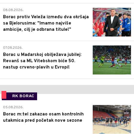
0
08.08.2026.
Borac protiv Veleža između dva okršaja
sa Bjelorusima: "Imamo najviše
ambicije, cilj je odbrana titule!"
0
07.08.2026.
Borac u Mađarskoj obilježava jubilej:
Revanš sa ML Vitebskom biće 50.
nastup crveno-plavih u Evropi!
RK BORAC
0
05.08.2026.
Borac m:tel zakazao osam kontrolnih
utakmica pred početak nove sezone