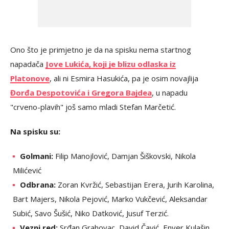
Ono što je primjetno je da na spisku nema startnog
napadača
Jove Lukića, koji je blizu odlaska iz
Platonove
, ali ni Esmira Hasukića, pa je osim novajlija
Đorđa Despotovića i Gregora Bajdea
, u napadu
"crveno-plavih" još samo mladi Stefan Marčetić.
Na spisku su:
Golmani:
Filip Manojlović, Damjan Šiškovski, Nikola
Milićević
Odbrana:
Zoran Kvržić, Sebastijan Erera, Jurih Karolina,
Bart Majers, Nikola Pejović, Marko Vukčević, Aleksandar
Subić, Savo Šušić, Niko Datković, Jusuf Terzić.
Vezni red:
Srđan Grahovac, David Čavić, Enver Kulašin,