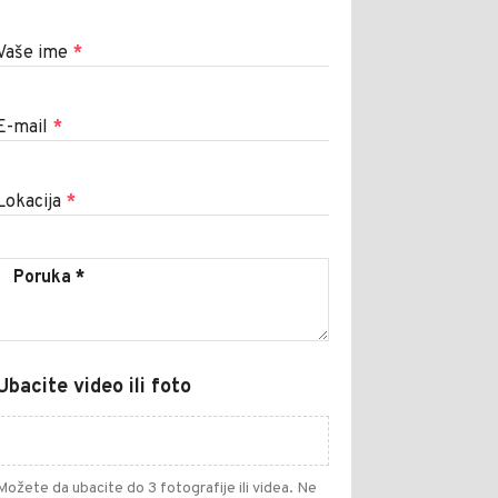
Vaše ime
*
E-mail
*
Lokacija
*
Ubacite video ili foto
Možete da ubacite do 3 fotografije ili videa. Ne