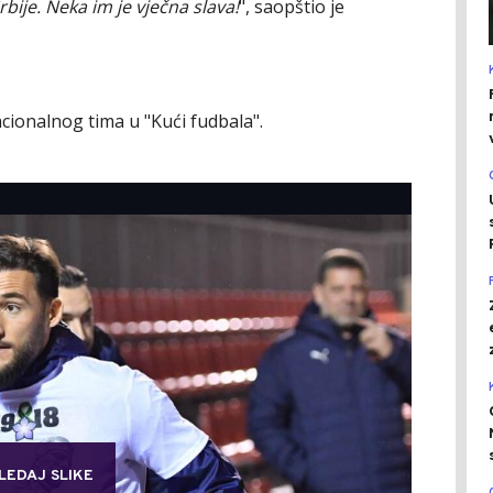
bije. Neka im je vječna slava!
", saopštio je
acionalnog tima u "Kući fudbala".
LEDAJ SLIKE