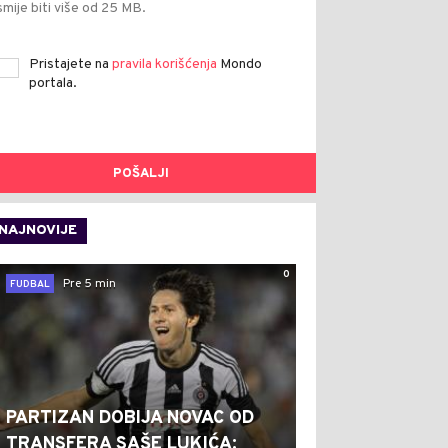
smije biti više od 25 MB.
Pristajete na
pravila korišćenja
Mondo
portala.
POŠALJI
NAJNOVIJE
0
Pre 5 min
FUDBAL
PARTIZAN DOBIJA NOVAC OD
TRANSFERA SAŠE LUKIĆA: