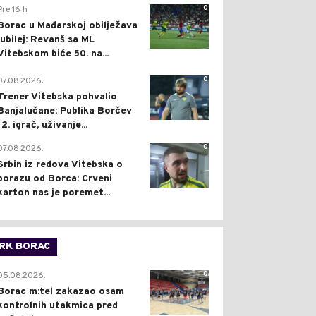
0
Pre 16 h
Borac u Mađarskoj obilježava
jubilej: Revanš sa ML
Vitebskom biće 50. na...
0
07.08.2026.
Trener Vitebska pohvalio
Banjalučane: Publika Borčev
12. igrač, uživanje...
0
07.08.2026.
Srbin iz redova Vitebska o
porazu od Borca: Crveni
karton nas je poremet...
RK BORAC
0
05.08.2026.
Borac m:tel zakazao osam
kontrolnih utakmica pred