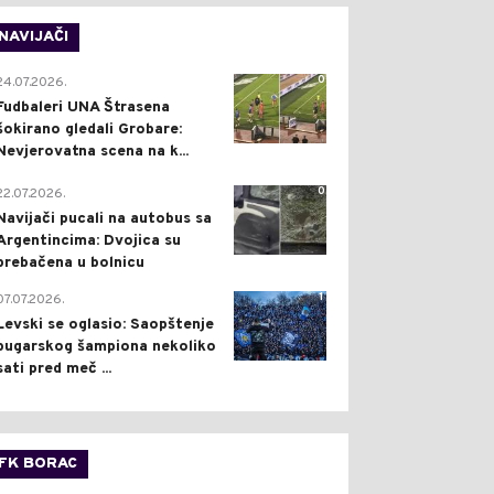
NAVIJAČI
0
24.07.2026.
Fudbaleri UNA Štrasena
šokirano gledali Grobare:
Nevjerovatna scena na k...
0
22.07.2026.
Navijači pucali na autobus sa
Argentincima: Dvojica su
prebačena u bolnicu
1
07.07.2026.
Levski se oglasio: Saopštenje
bugarskog šampiona nekoliko
sati pred meč ...
FK BORAC