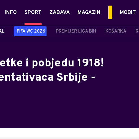
INFO
SPORT
ZABAVA
MAGAZIN
MOBIT
AL
FIFA WC 2026
PREMIJER LIGA BIH
KOŠARKA
R
etke i pobjedu 1918!
entativaca Srbije -