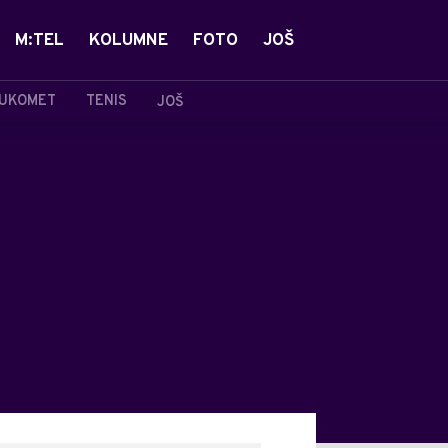
M:TEL
KOLUMNE
FOTO
JOŠ
UKOMET
TENIS
JOŠ