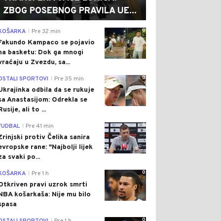
ZBOG POSEBNOG PRAVILA UE...
0
KOŠARKA
Pre 32 min
|
Fakundo Kampaco se pojavio
na basketu: Dok ga mnogi
vraćaju u Zvezdu, sa...
0
OSTALI SPORTOVI
Pre 35 min
|
Ukrajinka odbila da se rukuje
sa Anastasijom: Odrekla se
Rusije, ali to ...
0
FUDBAL
Pre 41 min
|
Zrinjski protiv Čelika sanira
evropske rane: "Najbolji lijek
za svaki po...
0
KOŠARKA
Pre 1 h
|
Otkriven pravi uzrok smrti
NBA košarkaša: Nije mu bilo
spasa
0
|