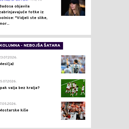
OSTALI SPORTOVI
Pre 1 h
Badosa objavila
zabrinjavajuće fotke iz
bolnice: "Vidjeli ste slike,
mor...
KOLUMNA - NEBOJŠA ŠATARA
0
23.07.2026.
Mesi(ja)
2
15.07.2026.
Ipak valja bez kralja?
0
17.05.2026.
Mostarske kiše