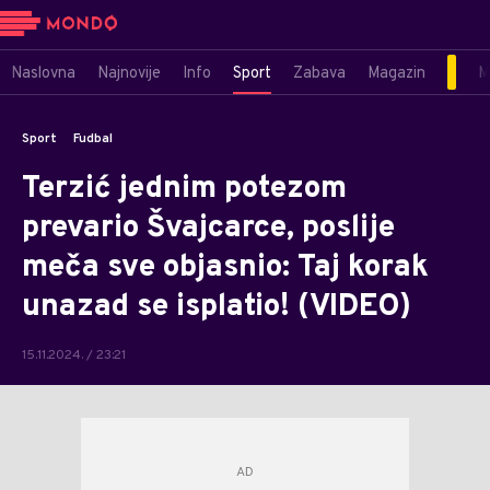
Naslovna
Najnovije
Info
Sport
Zabava
Magazin
M
Sport
Fudbal
Terzić jednim potezom
prevario Švajcarce, poslije
meča sve objasnio: Taj korak
unazad se isplatio! (VIDEO)
15.11.2024. / 23:21