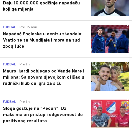
Daju 10.000.000 godišnje napadaču
koji ga mijenja
0
FUDBAL
Pre 36 min
|
Napadač Engleske u centru skandala:
Vratio se sa Mundijala i mora na sud
zbog tuče
0
FUDBAL
Pre 1 h
|
Mauro Ikardi pobjegao od Vande Nare i
miliona: Sa novom djevojkom otišao u
radnički klub da igra za siću
0
FUDBAL
Pre 1 h
|
Sloga gostuje na "Pecari": Uz
maksimalan pristup i odgovornost do
pozitivnog rezultata