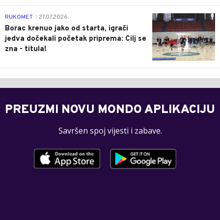
0
RUKOMET
27.07.2026.
|
Borac krenuo jako od starta, igrači
jedva dočekali početak priprema: Cilj se
zna - titula!
PREUZMI NOVU MONDO APLIKACIJU
Savršen spoj vijesti i zabave.