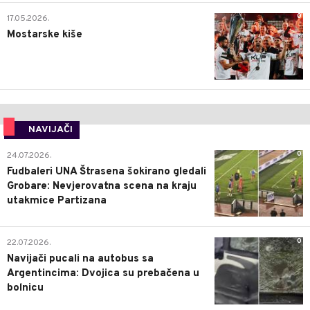
0
17.05.2026.
Mostarske kiše
NAVIJAČI
0
24.07.2026.
Fudbaleri UNA Štrasena šokirano gledali
Grobare: Nevjerovatna scena na kraju
utakmice Partizana
0
22.07.2026.
Navijači pucali na autobus sa
Argentincima: Dvojica su prebačena u
bolnicu