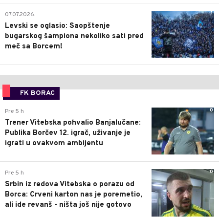
1
07.07.2026.
Levski se oglasio: Saopštenje
bugarskog šampiona nekoliko sati pred
meč sa Borcem!
FK BORAC
0
Pre 5 h
Trener Vitebska pohvalio Banjalučane:
Publika Borčev 12. igrač, uživanje je
igrati u ovakvom ambijentu
0
Pre 5 h
Srbin iz redova Vitebska o porazu od
Borca: Crveni karton nas je poremetio,
ali ide revanš - ništa još nije gotovo