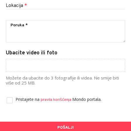
Lokacija
*
Ubacite video ili foto
Možete da ubacite do 3 fotografije ili videa. Ne smije biti
više od 25 MB.
Pristajete na
Mondo portala.
pravila korišćenja
POŠALJI