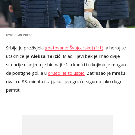
IZVOR: MN PRESS
Srbija je preživjela
gostovanje Švajcarskoj (1:1)
, a heroj te
utakmice je
Aleksa Terzić
! Mladi lijevi bek je imao dvije
situacije u kojima je bio najbrži u kontri i u kojima je mogao
da postigne gol, a u
drugoj je to uspio
. Zatresao je mrežu
rivala u 88. minutu i taj jako lijep gol će sigurno jako dugo
pamtiti.