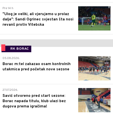
0
Pre 14 h
"Ulog je veliki, ali vjerujemo u prolaz
dalje": Sandi Ogrinec svjestan šta nosi
revanš protiv Vitebska
RK BORAC
0
05.08.2026.
Borac m:tel zakazao osam kontrolnih
utakmica pred početak nove sezone
0
27.07.2026.
Savić otvoreno pred start sezone:
Borac napada titulu, klub ulazi bez
dugova prema igračima!