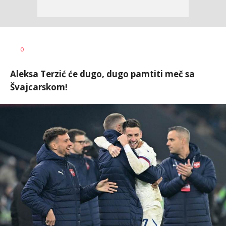
Bojan
AUTOR
0
Jakovljević
Aleksa Terzić će dugo, dugo pamtiti meč sa
Švajcarskom!