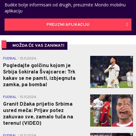
Budite bolje informisani od drugih, preuzmite Mondo mobilnu
aplikaciju
PREUZMI APLIKACIJU
MOŽDA ĆE VAS ZANIMATI
0
FUDBAL
15.11.2024.
|
Pogledajte golčinu kojom je
Srbija šokirala Švajcarce: Trk
kakav se ne pamti, izbjegnuta
zamka, pa bomba!
0
FUDBAL
15.11.2024.
|
Granit Džaka prijetio Srbima
usred meča: Prljav potez
zakuvao sve, zamalo tuča na
terenu! (VIDEO)
0
FUDBAL
15.11.2024.
|