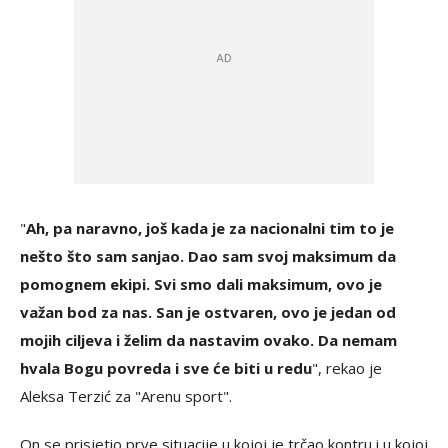
"
Ah, pa naravno, još kada je za nacionalni tim to je
nešto što sam sanjao. Dao sam svoj maksimum da
pomognem ekipi. Svi smo dali maksimum, ovo je
važan bod za nas. San je ostvaren, ovo je jedan od
mojih ciljeva i želim da nastavim ovako. Da nemam
hvala Bogu povreda i sve će biti u redu
", rekao je
Aleksa Terzić za "Arenu sport".
On se prisjetio prve situacije u kojoj je trčao kontru i u kojoj