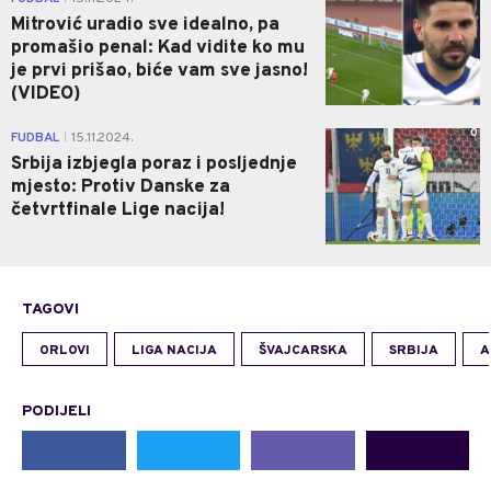
Mitrović uradio sve idealno, pa
promašio penal: Kad vidite ko mu
je prvi prišao, biće vam sve jasno!
(VIDEO)
0
FUDBAL
15.11.2024.
|
Srbija izbjegla poraz i posljednje
mjesto: Protiv Danske za
četvrtfinale Lige nacija!
TAGOVI
ORLOVI
LIGA NACIJA
ŠVAJCARSKA
SRBIJA
A
PODIJELI