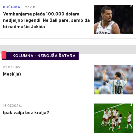
0
KOŠARKA
Pre 2 h
|
Vembanjama plaća 100.000 dolara
nedjeljno legendi: Ne žali pare, samo da
bi nadmašio Jokića
KOLUMNA - NEBOJŠA ŠATARA
0
23.07.2026.
Mesi(ja)
2
15.07.2026.
Ipak valja bez kralja?