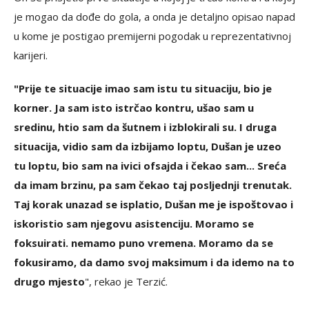
je mogao da dođe do gola, a onda je detaljno opisao napad
u kome je postigao premijerni pogodak u reprezentativnoj
karijeri.
"Prije te situacije imao sam istu tu situaciju, bio je
korner. Ja sam isto istrčao kontru, ušao sam u
sredinu, htio sam da šutnem i izblokirali su. I druga
situacija, vidio sam da izbijamo loptu, Dušan je uzeo
tu loptu, bio sam na ivici ofsajda i čekao sam... Sreća
da imam brzinu, pa sam čekao taj posljednji trenutak.
Taj korak unazad se isplatio, Dušan me je ispoštovao i
iskoristio sam njegovu asistenciju. Moramo se
foksuirati. nemamo puno vremena. Moramo da se
fokusiramo, da damo svoj maksimum i da idemo na to
drugo mjesto
", rekao je Terzić.