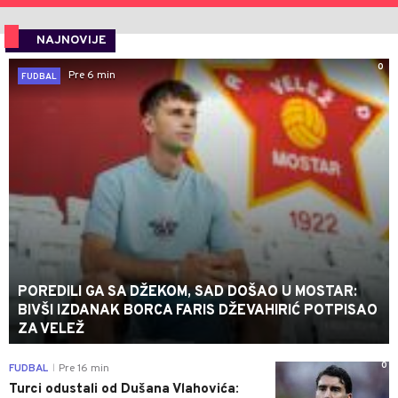
NAJNOVIJE
0
Pre 6 min
FUDBAL
POREDILI GA SA DŽEKOM, SAD DOŠAO U MOSTAR:
BIVŠI IZDANAK BORCA FARIS DŽEVAHIRIĆ POTPISAO
ZA VELEŽ
0
FUDBAL
Pre 16 min
|
Turci odustali od Dušana Vlahovića: