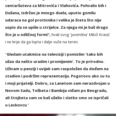
centaršuteva za Mitrovića i Vlahovića. Pohvalio bih i
Dušana, izdržao je mnogo duela, uputio gomilu
udaraca na gol protivnika i velika je šteta što nije
uspio da se upiše u strijelce. Za njega mi je baš drago
što je u odličnoj formi",
hvali svog ‘juventina’ Miloš Krasić
i ne krije da ga lopta i dalje vuče na teren.
"
Gledam utakmice na televiziji i pomislim 'tako bih
ušao da nešto uradim i promijenim'. To je prirodno.
Uživam u penziji i uvijek sam raspoložen da dođem na
stadion i podržim reprezentaciju. Pogotovo ako su tu
i moji prijatelji. Dobro, sa Lanetom sam nerazdvojan u
Novom Sadu, Tošketa i Bambija viđam po Beogradu,
ali Stojketa sam se baš uželio i slatko smo se ispričali
u Leskovcu
."