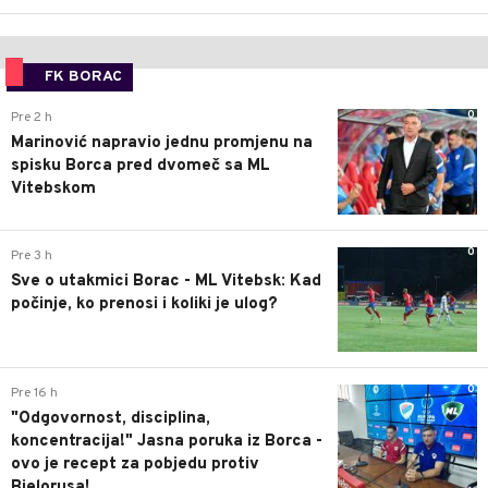
FK BORAC
0
Pre 2 h
Marinović napravio jednu promjenu na
spisku Borca pred dvomeč sa ML
Vitebskom
0
Pre 3 h
Sve o utakmici Borac - ML Vitebsk: Kad
počinje, ko prenosi i koliki je ulog?
0
Pre 16 h
"Odgovornost, disciplina,
koncentracija!" Jasna poruka iz Borca -
ovo je recept za pobjedu protiv
Bjelorusa!