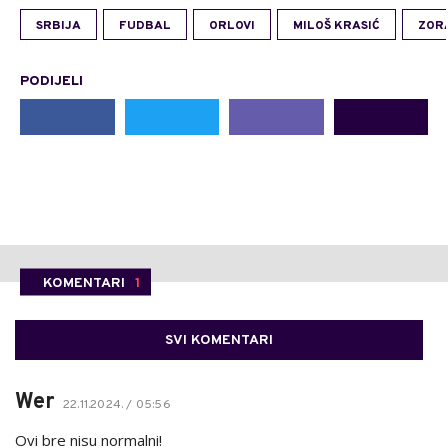
SRBIJA
FUDBAL
ORLOVI
MILOŠ KRASIĆ
ZOR
PODIJELI
KOMENTARI
1
SVI KOMENTARI
Wer
22.11.2024. / 05:56
Ovi bre nisu normalni!