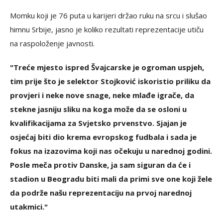
Momku koji je 76 puta u karijeri držao ruku na srcu i slušao
himnu Srbije, jasno je koliko rezultati reprezentacije utiču
na raspoloženje javnosti.
"Treće mjesto ispred Švajcarske je ogroman uspjeh,
tim prije što je selektor Stojković iskoristio priliku da
provjeri i neke nove snage, neke mlađe igrače, da
stekne jasniju sliku na koga može da se osloni u
kvalifikacijama za Svjetsko prvenstvo. Sjajan je
osjećaj biti dio krema evropskog fudbala i sada je
fokus na izazovima koji nas očekuju u narednoj godini.
Posle meča protiv Danske, ja sam siguran da će i
stadion u Beogradu biti mali da primi sve one koji žele
da podrže našu reprezentaciju na prvoj narednoj
utakmici."