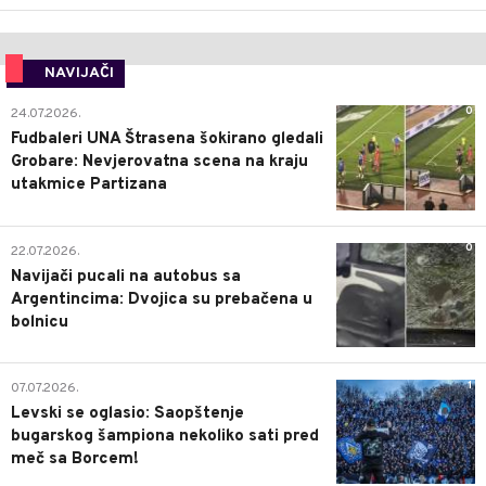
NAVIJAČI
0
24.07.2026.
Fudbaleri UNA Štrasena šokirano gledali
Grobare: Nevjerovatna scena na kraju
utakmice Partizana
0
22.07.2026.
Navijači pucali na autobus sa
Argentincima: Dvojica su prebačena u
bolnicu
1
07.07.2026.
Levski se oglasio: Saopštenje
bugarskog šampiona nekoliko sati pred
meč sa Borcem!