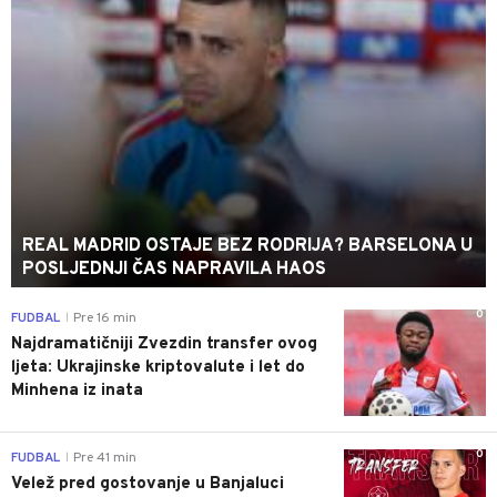
REAL MADRID OSTAJE BEZ RODRIJA? BARSELONA U
POSLJEDNJI ČAS NAPRAVILA HAOS
0
FUDBAL
Pre 16 min
|
Najdramatičniji Zvezdin transfer ovog
ljeta: Ukrajinske kriptovalute i let do
Minhena iz inata
0
FUDBAL
Pre 41 min
|
Velež pred gostovanje u Banjaluci