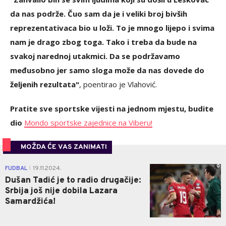
da nas podrže. Čuo sam da je i veliki broj bivših
reprezentativaca bio u loži. To je mnogo lijepo i svima
nam je drago zbog toga. Tako i treba da bude na
svakoj narednoj utakmici. Da se podržavamo
međusobno jer samo sloga može da nas dovede do
željenih rezultata"
, poentirao je Vlahović.
Pratite sve sportske vijesti na jednom mjestu, budite
dio
Mondo sportske zajednice na Viberu!
MOŽDA ĆE VAS ZANIMATI
0
FUDBAL
19.11.2024.
|
Dušan Tadić je to radio drugačije:
Srbija još nije dobila Lazara
Samardžića!