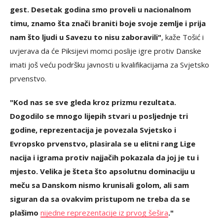
gest. Desetak godina smo proveli u nacionalnom
timu, znamo šta znači braniti boje svoje zemlje i prija
nam što ljudi u Savezu to nisu zaboravili"
, kaže Tošić i
uvjerava da će Piksijevi momci poslije igre protiv Danske
imati još veću podršku javnosti u kvalifikacijama za Svjetsko
prvenstvo.
"Kod nas se sve gleda kroz prizmu rezultata.
Dogodilo se mnogo lijepih stvari u posljednje tri
godine, reprezentacija je povezala Svjetsko i
Evropsko prvenstvo, plasirala se u elitni rang Lige
nacija i igrama protiv najjačih pokazala da joj je tu i
mjesto. Velika je šteta što apsolutnu dominaciju u
meču sa Danskom nismo krunisali golom, ali sam
siguran da sa ovakvim pristupom ne treba da se
plašimo
nijedne reprezentacije iz prvog šešira
."