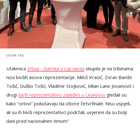
IZVOR: FSS
Utakmica
Srbija - Danska u Ligi nacija
okupila je na tribinama
niza bivših asova reprezentacije. Miloš Krasić, Zoran Bambi
Tošić, Duško Tošić, Vladimir Stojković, Milan Lane Jovanović i
drugi
bivši reprezentativci zajedno u Leskovcu
gledali su
kako "orlovi" pokušavaju da izbore četvrfinale. Nisu uspjeli,
ali su ih bivši reprezentativci podržali, uvjereni da su bolji
dani pred nacionalnim timom"