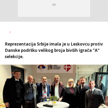
Dragan
AUTOR
1
Šutvić
Reprezentacija Srbije imala je u Leskovcu protiv
Danske podršku velikog broja bivših igrača "A"
selekcije.