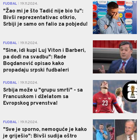
0
FUDBAL
19.11.2024.
|
"Žao mi je što Tadić nije bio tu":
Bivši reprezentativac otkrio,
Srbiji je samo on falio za pobjedu!
0
FUDBAL
19.11.2024.
|
"Sine, idi kupi Luj Viton i Barberi,
pa dođi na svadbu": Rade
Bogdanović opisao kako
propadaju srpski fudbaleri
1
FUDBAL
19.11.2024.
|
Srbija može u "grupu smrti" - sa
Francuskom i dželatom sa
Evropskog prvenstva!
0
FUDBAL
19.11.2024.
|
"Sve je sporno, nemoguće je kako
je griješio": Bivši sudija oštro