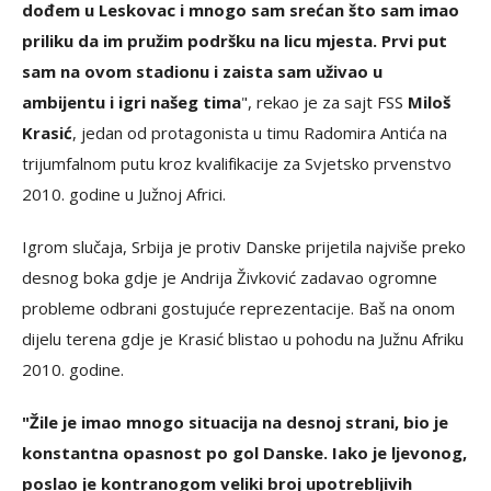
dođem u Leskovac i mnogo sam srećan što sam imao
priliku da im pružim podršku na licu mjesta. Prvi put
sam na ovom stadionu i zaista sam uživao u
ambijentu i igri našeg tima
", rekao je za sajt FSS
Miloš
Krasić
, jedan od protagonista u timu Radomira Antića na
trijumfalnom putu kroz kvalifikacije za Svjetsko prvenstvo
2010. godine u Južnoj Africi.
Igrom slučaja, Srbija je protiv Danske prijetila najviše preko
desnog boka gdje je Andrija Živković zadavao ogromne
probleme odbrani gostujuće reprezentacije. Baš na onom
dijelu terena gdje je Krasić blistao u pohodu na Južnu Afriku
2010. godine.
"Žile je imao mnogo situacija na desnoj strani, bio je
konstantna opasnost po gol Danske. Iako je ljevonog,
poslao je kontranogom veliki broj upotrebljivih