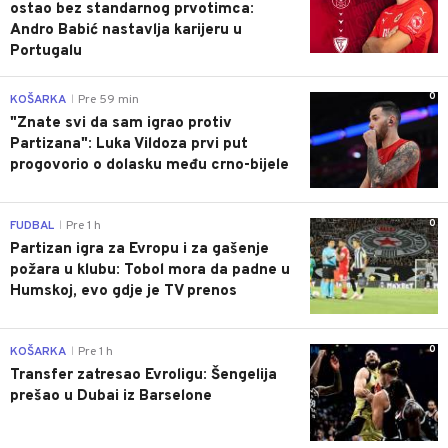
ostao bez standarnog prvotimca:
Andro Babić nastavlja karijeru u
Portugalu
0
KOŠARKA
Pre 59 min
|
"Znate svi da sam igrao protiv
Partizana": Luka Vildoza prvi put
progovorio o dolasku među crno-bijele
0
FUDBAL
Pre 1 h
|
Partizan igra za Evropu i za gašenje
požara u klubu: Tobol mora da padne u
Humskoj, evo gdje je TV prenos
0
KOŠARKA
Pre 1 h
|
Transfer zatresao Evroligu: Šengelija
prešao u Dubai iz Barselone