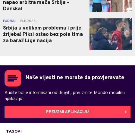
napao arbitra meča Srbija -
Danska!
0
FUDBAL
19.11.2024.
|
Srbija u velikom problemu i prije
žrijeba! Piksi ostao bez pola tima
za baraž Lige nacija
Naše vijesti ne morate da provjeravate
Budite bolje informisani od drugih, preuzmite Mondo mobilnu
aplikaciju
PREUZMI APLIKACIJU
TAGOVI