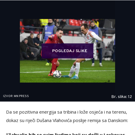
POGLEDAJ SLIKE
IZVOR: MN PRESS
Br. slika: 12
Da se pozitivna energija sa tribina i lože osjeća i na terenu,
dokaz su riječi Dušana Vlahovića poslije remija sa Danskom:
"Zahvalio bih se svim ljudima koji su došli u Leskovac