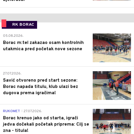
RK BORAC
0
05.08.2026.
Borac m:tel zakazao osam kontrolnih
utakmica pred početak nove sezone
0
27.07.2026.
Savić otvoreno pred start sezone:
Borac napada titulu, klub ulazi bez
dugova prema igračima!
0
RUKOMET
27.07.2026.
|
Borac krenuo jako od starta, igrači
jedva dočekali početak priprema: Cilj se
zna - titula!