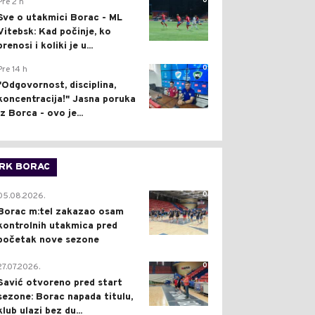
0
Pre 2 h
Sve o utakmici Borac - ML
Vitebsk: Kad počinje, ko
prenosi i koliki je u...
0
Pre 14 h
"Odgovornost, disciplina,
koncentracija!" Jasna poruka
iz Borca - ovo je...
RK BORAC
0
05.08.2026.
Borac m:tel zakazao osam
kontrolnih utakmica pred
početak nove sezone
0
27.07.2026.
Savić otvoreno pred start
sezone: Borac napada titulu,
klub ulazi bez du...