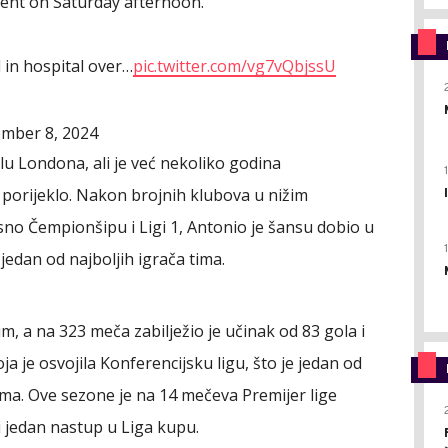
ident on Saturday afternoon.
 in hospital over…
pic.twitter.com/vg7vQbjssU
mber 8, 2024
lu Londona, ali je već nekoliko godina
 porijeklo. Nakon brojnih klubova u nižim
o Čempionšipu i Ligi 1, Antonio je šansu dobio u
edan od najboljih igrača tima.
m, a na 323 meča zabilježio je učinak od 83 gola i
oja je osvojila Konferencijsku ligu, što je jedan od
 Hema. Ove sezone je na 14 mečeva Premijer lige
 i jedan nastup u Liga kupu.