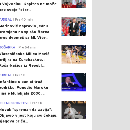
u Vojvodinu: Kapiten ne može
bez svoje "star...
0
FUDBAL
Pre 40 min
|
Marinović napravio jednu
promjenu na spisku Borca
pred dvomeč sa ML Vite...
0
KOŠARKA
Pre 54 min
|
Vlaseničanka Milica Mazić
briljira na Eurobasketu:
Košarkašica iz Republ...
0
FUDBAL
Pre 1 h
|
Infantino u panici traži
podršku: Ponudio Maroku
finale Mundijala 2030. ...
0
OSTALI SPORTOVI
Pre 1 h
|
Novak "spreman da zavija":
Objavio vijest koju svi čekaju,
njegova priča...