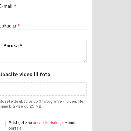
E-mail
*
Lokacija
*
Ubacite video ili foto
Možete da ubacite do 3 fotografije ili videa. Ne
smije biti više od 25 MB.
Pristajete na
pravila korišćenja
Mondo
portala.