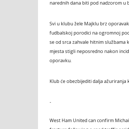
narednih dana biti pod nadzorom u bo
Svi u klubu žele Majklu brz oporavak 
fudbalskoj porodici na ogromnoj podrš
se od srca zahvale hitnim službama k
mjesta stigli neposredno nakon incide
oporavku.
Klub će obezbijediti dalja ažuriranja
-
West Ham United can confirm Michai