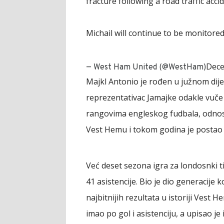
fracture following a road traffic acc
Michail will continue to be monitored
Dece
— West Ham United (@WestHam)
Majkl Antonio je rođen u južnom dije
reprezentativac Jamajke odakle vuče
rangovima engleskog fudbala, odnosn
Vest Hemu i tokom godina je postao j
Već deset sezona igra za londosnki ti
41 asistencije. Bio je dio generacije k
najbitnijih rezultata u istoriji Vest
imao po gol i asistenciju, a upisao je