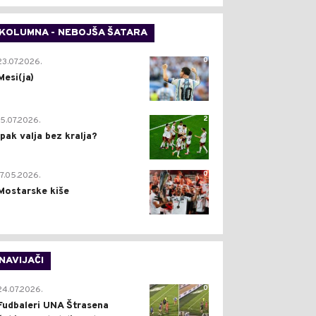
KOLUMNA - NEBOJŠA ŠATARA
0
23.07.2026.
Mesi(ja)
2
15.07.2026.
Ipak valja bez kralja?
0
17.05.2026.
Mostarske kiše
NAVIJAČI
0
24.07.2026.
Fudbaleri UNA Štrasena