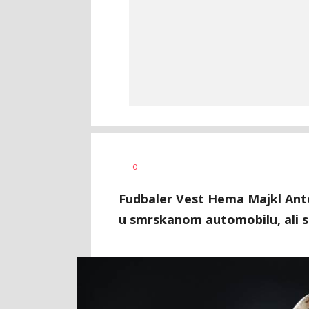
Nebojša
AUTOR
0
Šatara
Fudbaler Vest Hema Majkl Anto
u smrskanom automobilu, ali sti