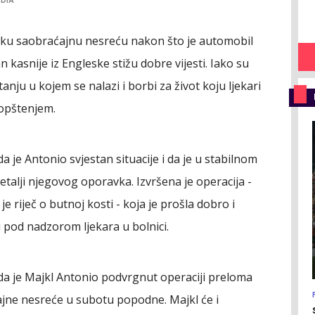
EDIA
ešku saobraćajnu nesreću nakon što je automobil
an kasnije iz Engleske stižu dobre vijesti. Iako su
anju u kojem se nalazi i borbi za život koju ljekari
aopštenjem.
 je Antonio svjestan situacije i da je u stabilnom
detalji njegovog oporavka. Izvršena je operacija -
je riječ o butnoj kosti - koja je prošla dobro i
 pod nadzorom ljekara u bolnici.
da je Majkl Antonio podvrgnut operaciji preloma
jne nesreće u subotu popodne. Majkl će i