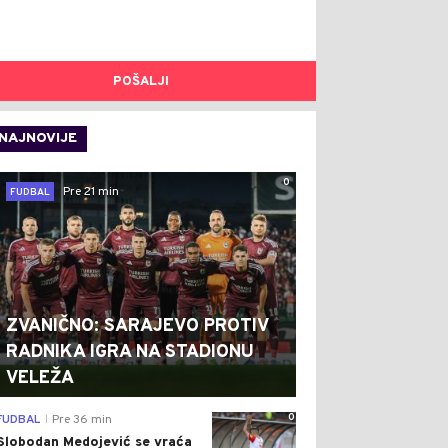
POŠALJI
NAJNOVIJE
0
Pre 21 min
FUDBAL
ZVANIČNO: SARAJEVO PROTIV
RADNIKA IGRA NA STADIONU
VELEŽA
0
FUDBAL
Pre 36 min
|
Slobodan Medojević se vraća