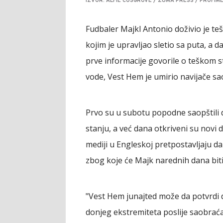
IZVOR: ALFIE COSGROVE / ZUMA PRESS / PROFIM
Fudbaler Majkl Antonio doživio je t
kojim je upravljao sletio sa puta, a d
prve informacije govorile o teškom st
vode, Vest Hem je umirio navijače s
Prvo su u subotu popodne saopštili da
stanju, a već dana otkriveni su novi 
mediji u Engleskoj pretpostavljaju da 
zbog koje će Majk narednih dana biti
"Vest Hem junajted može da potvrdi 
donjeg ekstremiteta poslije saobraća