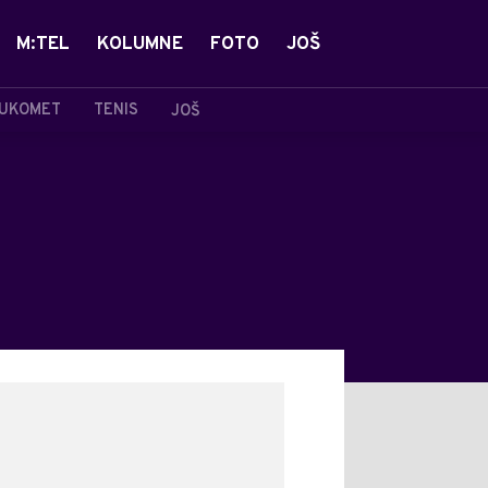
M:TEL
KOLUMNE
FOTO
JOŠ
UKOMET
TENIS
JOŠ