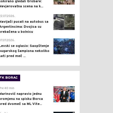
šokirano gledali Grobare:
Nevjerovatna scena na k...
0
22.07.2026.
Navijači pucali na autobus sa
Argentincima: Dvojica su
prebačena u bolnicu
1
07.07.2026.
Levski se oglasio: Saopštenje
bugarskog šampiona nekoliko
sati pred meč ...
FK BORAC
0
Pre 40 min
Marinović napravio jednu
promjenu na spisku Borca
pred dvomeč sa ML Vite...