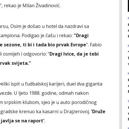
", rekao je Milan Živadinović.
arsu, Osim je došao u hotel da nazdravi sa
 šampiona. Podigao je čašu i rekao:
"Dragi
le sezone, ti bi i tada bio prvak Evrope
". Fabio
i osmijeh i odgovorio: "
Dragi Ivice, da je tebi
prvak svijeta."
veliki ispit u fudbalskoj karijeri, duel dva giganta
vezde. U ljeto 1988. godine, odmah nakon
im srpskim klubom, sjeo je u auto porodičnog
ligradske krenuo ka kasarni u Drajzerovoj.
'Druže
javlja se na raport'
.