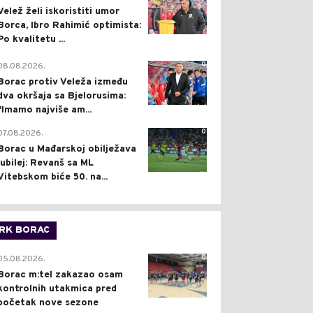
Velež želi iskoristiti umor
Borca, Ibro Rahimić optimista:
Po kvalitetu ...
0
08.08.2026.
Borac protiv Veleža između
dva okršaja sa Bjelorusima:
"Imamo najviše am...
0
07.08.2026.
Borac u Mađarskoj obilježava
jubilej: Revanš sa ML
Vitebskom biće 50. na...
RK BORAC
0
05.08.2026.
Borac m:tel zakazao osam
kontrolnih utakmica pred
početak nove sezone