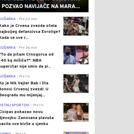
POZVAO NAVIJAČE NA MARA...
0
KOŠARKA
Pre 24 min
|
Kako je Crvena zvezda otela
najboljeg defanzivca Evrolige?
Kada se sve r...
0
KOŠARKA
Pre 36 min
|
"To da pitam Crnogorca od
140 kg mišića?": NBA
superstar nije smio da pi...
0
KOŠARKA
Pre 1 h
|
Ko je Nik Vejler Bab i šta
donosi Crvenoj zvezdi: U
Beogradu mu mijenjaj...
0
OSTALI SPORTOVI
Pre 1 h
|
Cicipas pokazao novu
djevojku: Zanosana plavuša
bacila sve bivše u sjenku
0
|