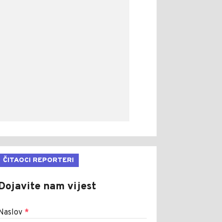
ČITAOCI REPORTERI
Dojavite nam vijest
Naslov
*