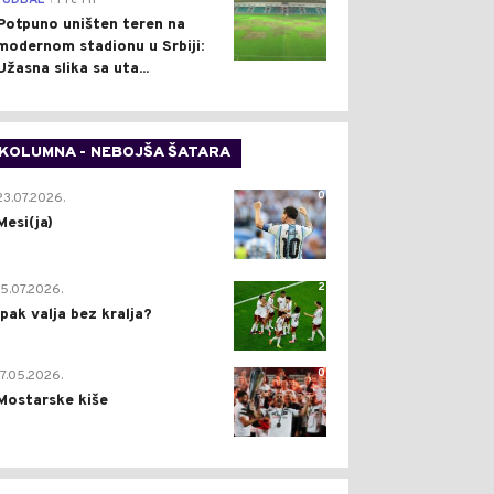
FUDBAL
Pre 1 h
Potpuno uništen teren na
modernom stadionu u Srbiji:
Užasna slika sa uta...
KOLUMNA - NEBOJŠA ŠATARA
0
23.07.2026.
Mesi(ja)
2
15.07.2026.
Ipak valja bez kralja?
0
17.05.2026.
Mostarske kiše