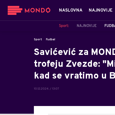
NASLOVNA
NAJNOVIJE
Sport:
NAJNOVIJE
FUDB
Sport
Fudbal
Savićević za MON
trofeju Zvezde: "M
kad se vratimo u 
10.12.2024. / 13:07