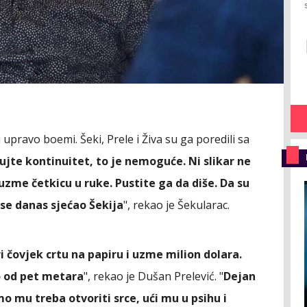
pravo boemi. Šeki, Prele i Živa su ga poredili sa
jte kontinuitet, to je nemoguće. Ni slikar ne
zme četkicu u ruke. Pustite ga da diše. Da su
 se danas sjećao Šekija
", rekao je Šekularac.
 čovjek crtu na papiru i uzme milion dolara.
no od pet metara
", rekao je Dušan Prelević. "
Dejan
o mu treba otvoriti srce, ući mu u psihu i