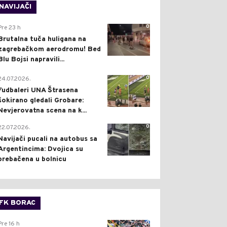
NAVIJAČI
0
Pre 23 h
Brutalna tuča huligana na
zagrebačkom aerodromu! Bed
Blu Bojsi napravili...
0
24.07.2026.
Fudbaleri UNA Štrasena
šokirano gledali Grobare:
Nevjerovatna scena na k...
0
22.07.2026.
Navijači pucali na autobus sa
Argentincima: Dvojica su
prebačena u bolnicu
FK BORAC
0
Pre 16 h