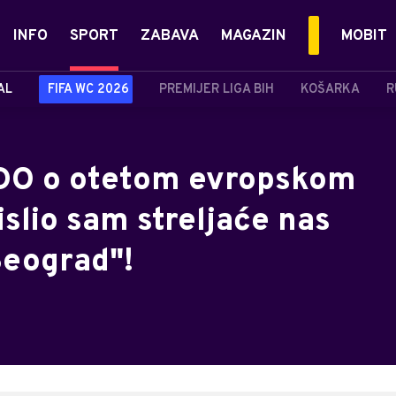
INFO
SPORT
ZABAVA
MAGAZIN
MOBIT
AL
FIFA WC 2026
PREMIJER LIGA BIH
KOŠARKA
R
DO o otetom evropskom
islio sam streljaće nas
Beograd"!