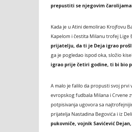
prepustiti se njegovim čarolijama
Kada je u Atini demolirao Krojfovu B
Kapelom i čestita Milanu trofej Lige
prijatelju, da ti je Deja igrao proš
ga je pogledao ispod oka, složio kisel
igrao prije četiri godine, ti bi bio 
A malo je falilo da propusti svoj prvi 
evropskog fudbala Milana i Crvene z
potpisivanja ugovora sa najtrofejnij
prijatelja Nastadina Begovića i iz De
pukovniče, vojnik Savićević Dejan, 