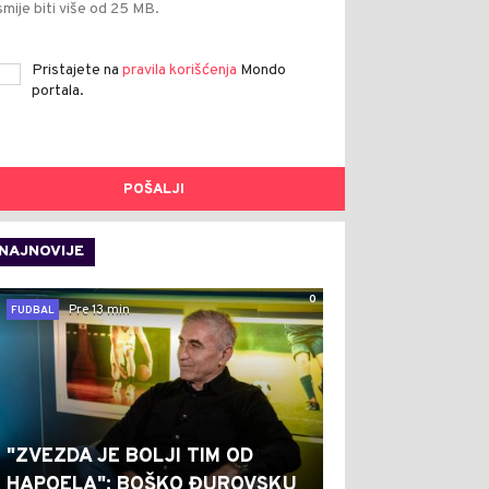
smije biti više od 25 MB.
Pristajete na
pravila korišćenja
Mondo
portala.
POŠALJI
NAJNOVIJE
0
Pre 13 min
FUDBAL
"ZVEZDA JE BOLJI TIM OD
HAPOELA": BOŠKO ĐUROVSKU