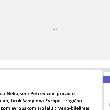
u sa Nebojšom Petrovićem pričao o
ilan, tituli šampiona Evrope, tragično
otetom evropskom trofeju crveno-bijelima!