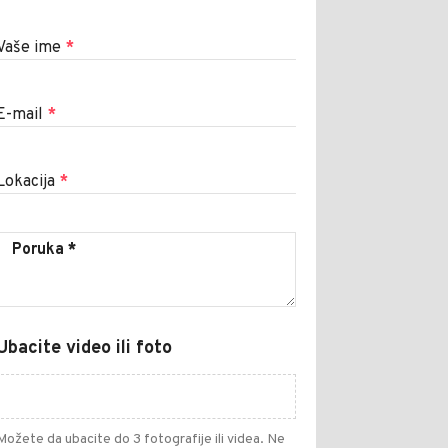
Vaše ime
*
E-mail
*
Lokacija
*
Ubacite video ili foto
Možete da ubacite do 3 fotografije ili videa. Ne