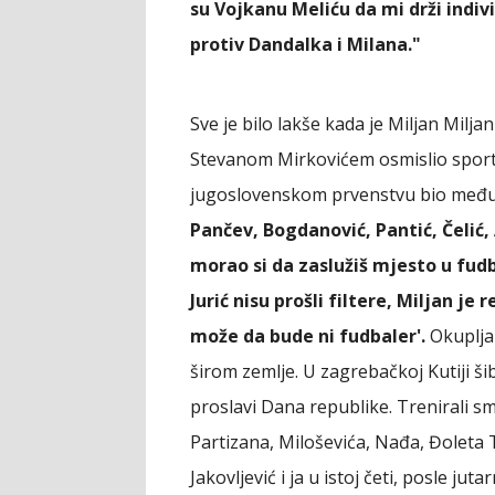
su Vojkanu Meliću da mi drži indi
protiv Dandalka i Milana."
Sve je bilo lakše kada je Miljan Mil
Stevanom Mirkovićem osmislio sportsk
jugoslovenskom prvenstvu bio među k
Pančev, Bogdanović, Pantić, Čelić, 
morao si da zaslužiš mjesto u fudb
Jurić nisu prošli filtere, Miljan je
može da bude ni fudbaler'.
Okupljal
širom zemlje. U zagrebačkoj Kutiji šib
proslavi Dana republike. Trenirali sm
Partizana, Miloševića, Nađa, Đoleta To
Jakovljević i ja u istoj četi, posle ju