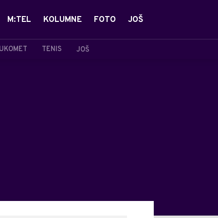
M:TEL
KOLUMNE
FOTO
JOŠ
UKOMET
TENIS
JOŠ