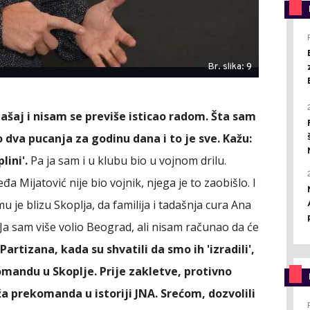
Br. slika: 9
mašaj i nisam se previše isticao radom. Šta sam
o dva pucanja za godinu dana i to je sve. Kažu:
lini'.
Pa ja sam i u klubu bio u vojnom drilu.
đa Mijatović nije bio vojnik, njega je to zaobišlo. I
mu je blizu Skoplja, da familija i tadašnja cura Ana
a sam više volio Beograd, ali nisam računao da će
 Partizana, kada su shvatili da smo ih 'izradili',
mandu u Skoplje. Prije zakletve, protivno
ža prekomanda u istoriji JNA. Srećom, dozvolili