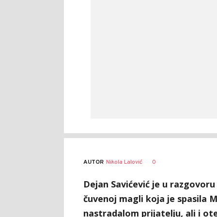
AUTOR
Nikola Lalović
0
Dejan Savićević je u razgovor
čuvenoj magli koja je spasila M
nastradalom prijatelju, ali i 