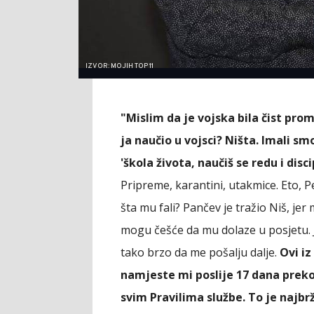
IZVOR: MOJIH TOP 11
"Mislim da je vojska bila čist pro
ja naučio u vojsci? Ništa. Imali sm
'škola života, naučiš se redu i discip
Pripreme, karantini, utakmice. Eto, Pe
šta mu fali? Pančev je tražio Niš, jer 
mogu češće da mu dolaze u posjetu. J
tako brzo da me pošalju dalje.
Ovi iz
namjeste mi poslije 17 dana preko
svim Pravilima službe. To je najbr