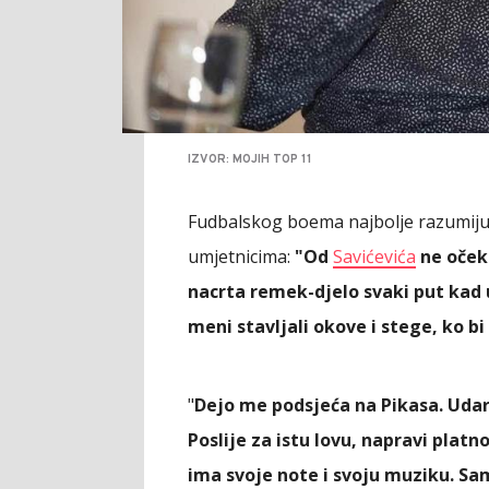
IZVOR: MOJIH TOP 11
Fudbalskog boema najbolje razumiju u
umjetnicima:
"Od
Savićevića
ne očeku
nacrta remek-djelo svaki put kad u
meni stavljali okove i stege, ko bi
"
Dejo me podsjeća na Pikasa. Udari
Poslije za istu lovu, napravi plat
ima svoje note i svoju muziku. Sam