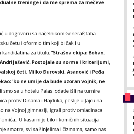
vidualne treninge i da me sprema za mečeve
janić u dogovoru sa načelnikom Generalštaba
u četu i oformio tim koji bi čak i u
andidatima za titulu. "
Strašna ekipa: Boban,
Andrijašević. Postojale su norme i kriterijumi,
alskoj četi. Milko Đurovski, Asanović i Peđa
 rekao: 'ko ne umije da bude uzoran vojnik, ne
i smo se u hotelu Palas, odatle išli na turnire
ica protiv Dinama i Hajduka, poslije u Jajcu na
o na Vojnoj gimnaziji, igrali protiv omladinaca
mića... U kasarni je bilo i komičnih situacija.
tarnje smotre, svi sa šinjelima i čizmama, samo nas