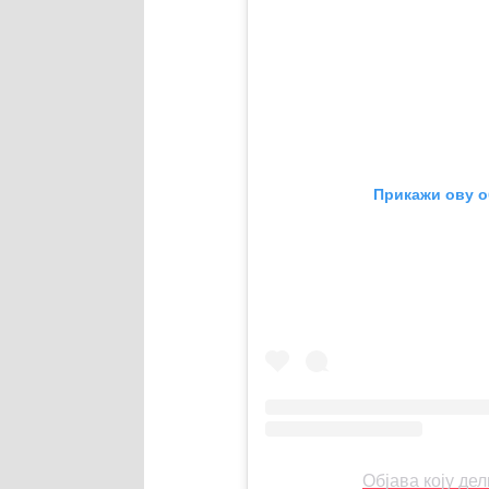
Прикажи ову об
Објава коју де