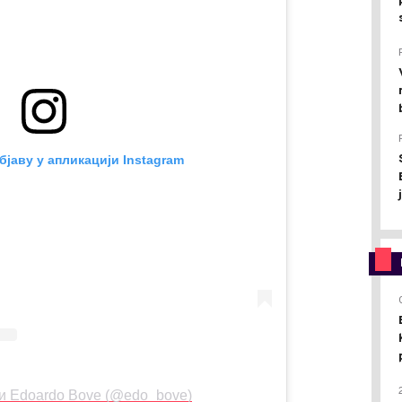
јаву у апликацији Instagram
ли Edoardo Bove (@edo_bove)