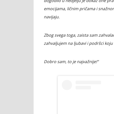
dogodilo u nedjelju je dokaz one pra
emocijama, ličnim pričama i snažnom 
navijaju.
Zbog svega toga, zaista sam zahvala
zahvaljujem na ljubavi i podršci koju 
Dobro sam, to je najvažnije!"