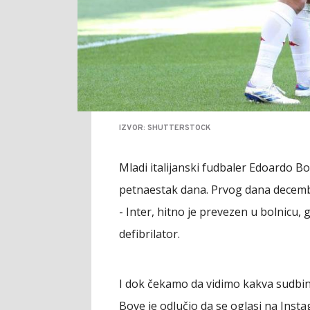
IZVOR: SHUTTERSTOCK
Mladi italijanski fudbaler Edoardo B
petnaestak dana. Prvog dana decemb
- Inter, hitno je prevezen u bolnicu
defibrilator.
I dok čekamo da vidimo kakva sudbin
Bove je odlučio da se oglasi na Inst