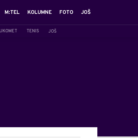
M:TEL
KOLUMNE
FOTO
JOŠ
UKOMET
TENIS
JOŠ