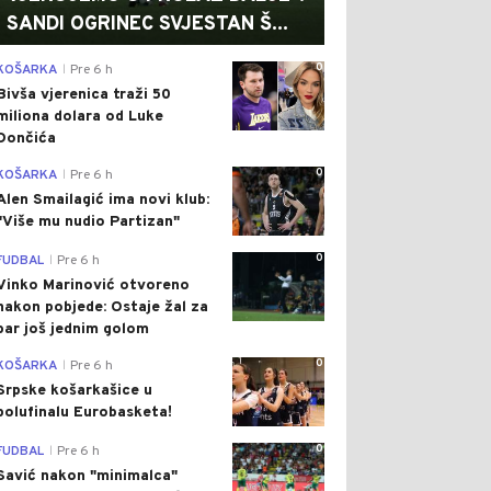
SANDI OGRINEC SVJESTAN Š...
0
KOŠARKA
Pre 6 h
|
Bivša vjerenica traži 50
miliona dolara od Luke
Dončića
0
KOŠARKA
Pre 6 h
|
Alen Smailagić ima novi klub:
"Više mu nudio Partizan"
0
FUDBAL
Pre 6 h
|
Vinko Marinović otvoreno
nakon pobjede: Ostaje žal za
bar još jednim golom
0
KOŠARKA
Pre 6 h
|
Srpske košarkašice u
polufinalu Eurobasketa!
0
FUDBAL
Pre 6 h
|
Savić nakon "minimalca"