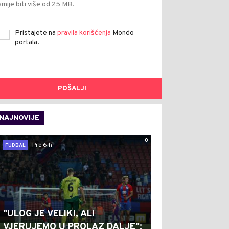
smije biti više od 25 MB.
Pristajete na
pravila korišćenja
Mondo
portala.
POŠALJI
NAJNOVIJE
0
Pre 6 h
FUDBAL
"ULOG JE VELIKI, ALI
VJERUJEMO U PROLAZ DALJE":