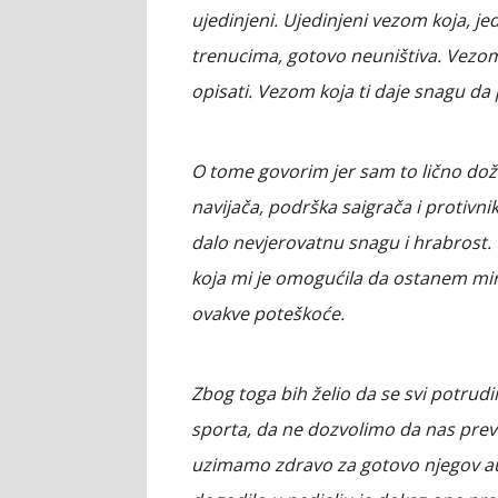
ujedinjeni. Ujedinjeni vezom koja, j
trenucima, gotovo neuništiva. Vezom k
opisati. Vezom koja ti daje snagu da
O tome govorim jer sam to lično doži
navijača, podrška saigrača i protivnik
dalo nevjerovatnu snagu i hrabrost
koja mi je omogućila da ostanem mir
ovakve poteškoće.
Zbog toga bih želio da se svi potru
sporta, da ne dozvolimo da nas previ
uzimamo zdravo za gotovo njegov aut