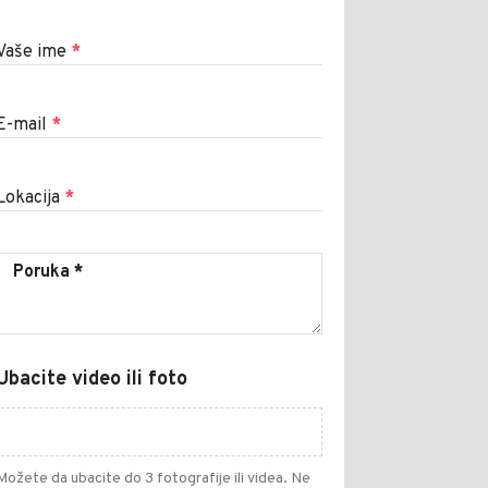
Vaše ime
*
E-mail
*
Lokacija
*
Ubacite video ili foto
Možete da ubacite do 3 fotografije ili videa. Ne