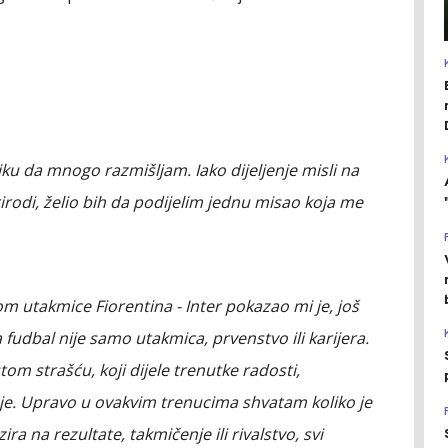
u da mnogo razmišljam. Iako dijeljenje misli na
rodi, želio bih da podijelim jednu misao koja me
om utakmice Fiorentina - Inter pokazao mi je, još
 fudbal nije samo utakmica, prvenstvo ili karijera.
tom strašću, koji dijele trenutke radosti,
tnje. Upravo u ovakvim trenucima shvatam koliko je
ra na rezultate, takmičenje ili rivalstvo, svi