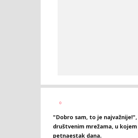
Bojan
AUTOR
0
Jakovljević
"Dobro sam, to je najvažnije!",
društvenim mrežama, u kojem je
petnaestak dana.