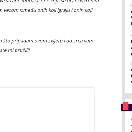
ve strane fudbala: one koja se hrani iskrenim
vezom između onih koji igraju i onih koji
n što pripadam ovom svijetu i od srca vam
ste mi pružili!