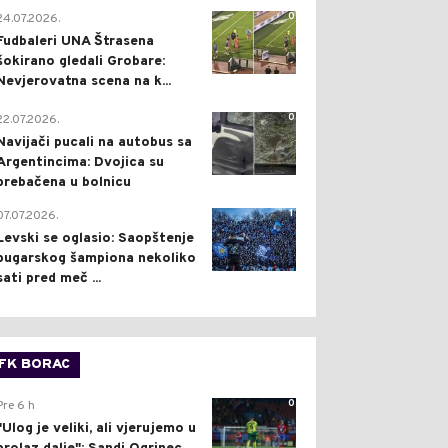
0
24.07.2026.
Fudbaleri UNA Štrasena
šokirano gledali Grobare:
Nevjerovatna scena na k...
0
22.07.2026.
Navijači pucali na autobus sa
Argentincima: Dvojica su
prebačena u bolnicu
1
07.07.2026.
Levski se oglasio: Saopštenje
bugarskog šampiona nekoliko
sati pred meč ...
FK BORAC
0
Pre 6 h
"Ulog je veliki, ali vjerujemo u