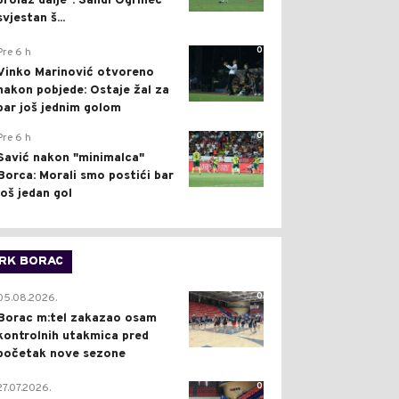
prolaz dalje": Sandi Ogrinec
svjestan š...
0
Pre 6 h
Vinko Marinović otvoreno
nakon pobjede: Ostaje žal za
bar još jednim golom
0
Pre 6 h
Savić nakon "minimalca"
Borca: Morali smo postići bar
još jedan gol
RK BORAC
0
05.08.2026.
Borac m:tel zakazao osam
kontrolnih utakmica pred
početak nove sezone
0
27.07.2026.