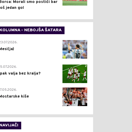
Borca: Morali smo postići bar
još jedan gol
KOLUMNA - NEBOJŠA ŠATARA
0
23.07.2026.
Mesi(ja)
2
15.07.2026.
Ipak valja bez kralja?
0
17.05.2026.
Mostarske kiše
NAVIJAČI