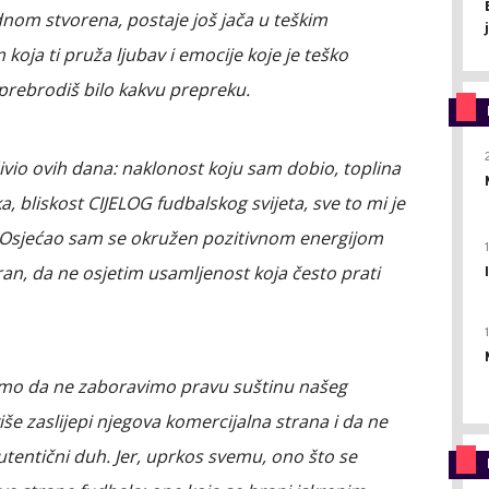
ednom stvorena, postaje još jača u teškim
oja ti pruža ljubav i emocije koje je teško
 prebrodiš bilo kakvu prepreku.
vio ovih dana: naklonost koju sam dobio, toplina
a, bliskost CIJELOG fudbalskog svijeta, sve to mi je
. Osjećao sam se okružen pozitivnom energijom
an, da ne osjetim usamljenost koja često prati
dimo da ne zaboravimo pravu suštinu našeg
še zaslijepi njegova komercijalna strana i da ne
entični duh. Jer, uprkos svemu, ono što se