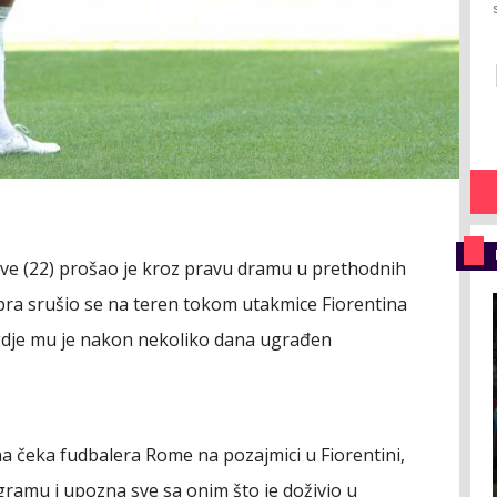
ove (22) prošao je kroz pravu dramu u prethodnih
ra srušio se na teren tokom utakmice Fiorentina
, gdje mu je nakon nekoliko dana ugrađen
a čeka fudbalera Rome na pozajmici u Fiorentini,
agramu i upozna sve sa onim što je doživio u