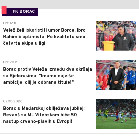
FK BORAC
0
Pre 12 h
Velež želi iskoristiti umor Borca, Ibro
Rahimić optimista: Po kvalitetu smo
četvrta ekipa u ligi
0
Pre 20 h
Borac protiv Veleža između dva okršaja
sa Bjelorusima: "Imamo najviše
ambicije, cilj je odbrana titule!"
0
07.08.2026.
Borac u Mađarskoj obilježava jubilej:
Revanš sa ML Vitebskom biće 50.
nastup crveno-plavih u Evropi!