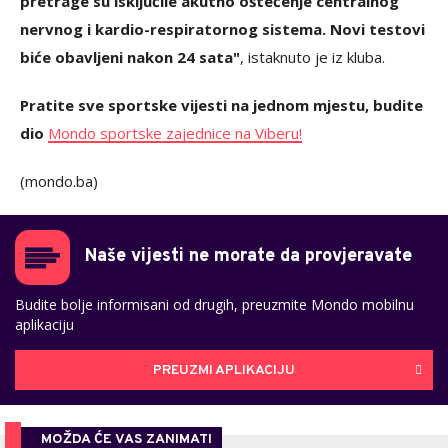
pretrage su isključile akutno oštećenje centralnog
nervnog i kardio-respiratornog sistema. Novi testovi
biće obavljeni nakon 24 sata"
, istaknuto je iz kluba.
Pratite sve sportske vijesti na jednom mjestu, budite
dio
Mondo sportske zajednice na Viberu!
(mondo.ba)
Naše vijesti ne morate da provjeravate
Budite bolje informisani od drugih, preuzmite Mondo mobilnu
aplikaciju
PREUZMI APLIKACIJU
MOŽDA ĆE VAS ZANIMATI