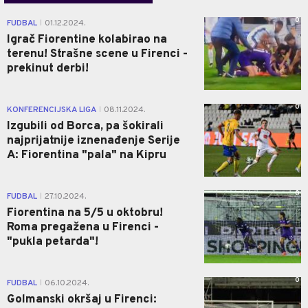
0
FUDBAL
01.12.2024.
|
Igrač Fiorentine kolabirao na
terenu! Strašne scene u Firenci -
prekinut derbi!
0
KONFERENCIJSKA LIGA
08.11.2024.
|
Izgubili od Borca, pa šokirali
najprijatnije iznenađenje Serije
A: Fiorentina "pala" na Kipru
0
FUDBAL
27.10.2024.
|
Fiorentina na 5/5 u oktobru!
Roma pregažena u Firenci -
"pukla petarda"!
0
FUDBAL
06.10.2024.
|
Golmanski okršaj u Firenci: