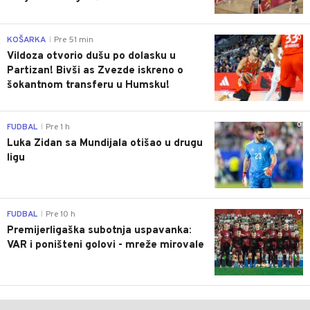
0
KOŠARKA
Pre 51 min
|
Vildoza otvorio dušu po dolasku u
Partizan! Bivši as Zvezde iskreno o
šokantnom transferu u Humsku!
0
FUDBAL
Pre 1 h
|
Luka Zidan sa Mundijala otišao u drugu
ligu
0
FUDBAL
Pre 10 h
|
Premijerligaška subotnja uspavanka:
VAR i poništeni golovi - mreže mirovale