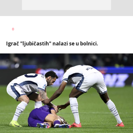
Dragan
AUTOR
0
Šutvić
Igrač "ljubičastih" nalazi se u bolnici.