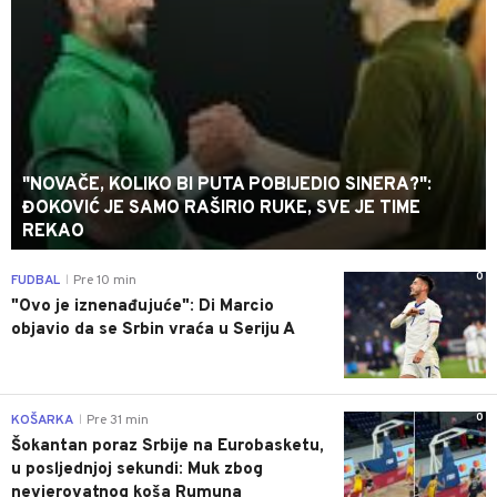
"NOVAČE, KOLIKO BI PUTA POBIJEDIO SINERA?":
ĐOKOVIĆ JE SAMO RAŠIRIO RUKE, SVE JE TIME
REKAO
0
FUDBAL
Pre 10 min
|
"Ovo je iznenađujuće": Di Marcio
objavio da se Srbin vraća u Seriju A
0
KOŠARKA
Pre 31 min
|
Šokantan poraz Srbije na Eurobasketu,
u posljednjoj sekundi: Muk zbog
nevjerovatnog koša Rumuna