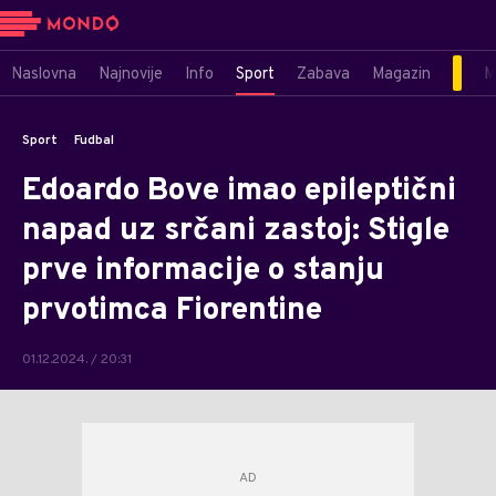
Naslovna
Najnovije
Info
Sport
Zabava
Magazin
M
Sport
Fudbal
Edoardo Bove imao epileptični
napad uz srčani zastoj: Stigle
prve informacije o stanju
prvotimca Fiorentine
01.12.2024. / 20:31