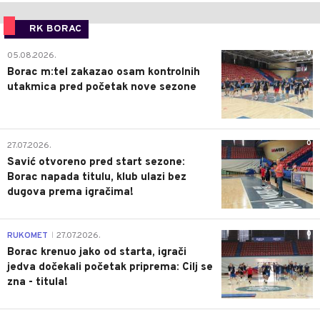
RK BORAC
0
05.08.2026.
Borac m:tel zakazao osam kontrolnih
utakmica pred početak nove sezone
0
27.07.2026.
Savić otvoreno pred start sezone:
Borac napada titulu, klub ulazi bez
dugova prema igračima!
0
RUKOMET
27.07.2026.
|
Borac krenuo jako od starta, igrači
jedva dočekali početak priprema: Cilj se
zna - titula!