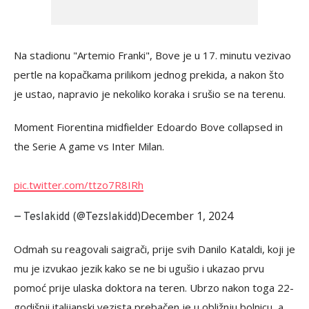
Na stadionu "Artemio Franki", Bove je u 17. minutu vezivao
pertle na kopačkama prilikom jednog prekida, a nakon što
je ustao, napravio je nekoliko koraka i srušio se na terenu.
Moment Fiorentina midfielder Edoardo Bove collapsed in
the Serie A game vs Inter Milan.
pic.twitter.com/ttzo7R8IRh
December 1, 2024
— Teslakidd (@Tezslakidd)
Odmah su reagovali saigrači, prije svih Danilo Kataldi, koji je
mu je izvukao jezik kako se ne bi ugušio i ukazao prvu
pomoć prije ulaska doktora na teren. Ubrzo nakon toga 22-
godišnji italijanski vezista prebačen je u obližnju bolnicu, a