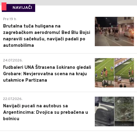
NAVIJAČI
0
Pre 19 h
Brutalna tuča huligana na
zagrebačkom aerodromu! Bed Blu Bojsi
napravili sačekušu, navijači padali po
automobilima
0
24.07.2026.
Fudbaleri UNA Štrasena šokirano gledali
Grobare: Nevjerovatna scena na kraju
utakmice Partizana
0
22.07.2026.
Navijači pucali na autobus sa
Argentincima: Dvojica su prebačena u
bolnicu