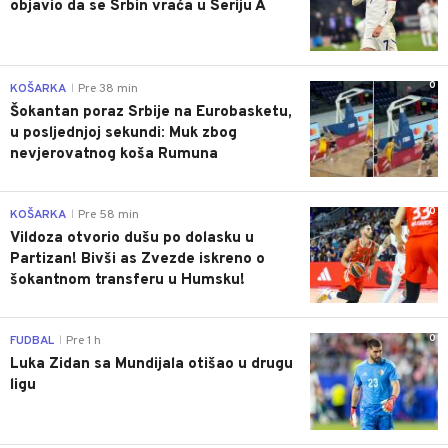
objavio da se Srbin vraća u Seriju A
0
KOŠARKA
Pre 38 min
|
Šokantan poraz Srbije na Eurobasketu,
u posljednjoj sekundi: Muk zbog
nevjerovatnog koša Rumuna
0
KOŠARKA
Pre 58 min
|
Vildoza otvorio dušu po dolasku u
Partizan! Bivši as Zvezde iskreno o
šokantnom transferu u Humsku!
0
FUDBAL
Pre 1 h
|
Luka Zidan sa Mundijala otišao u drugu
ligu