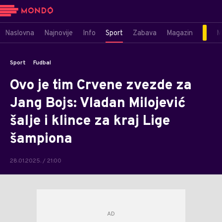
Naslovna
Najnovije
Info
Sport
Zabava
Magazin
M
Sport
Fudbal
Ovo je tim Crvene zvezde za
Jang Bojs: Vladan Milojević
šalje i klince za kraj Lige
šampiona
28.01.2025. / 21:00