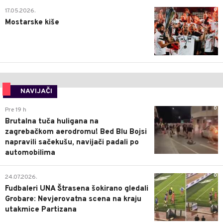
0
17.05.2026.
Mostarske kiše
NAVIJAČI
0
Pre 19 h
Brutalna tuča huligana na
zagrebačkom aerodromu! Bed Blu Bojsi
napravili sačekušu, navijači padali po
automobilima
0
24.07.2026.
Fudbaleri UNA Štrasena šokirano gledali
Grobare: Nevjerovatna scena na kraju
utakmice Partizana