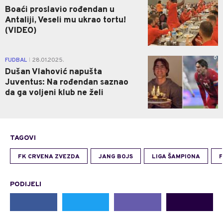
Boaći proslavio rođendan u
Antaliji, Veseli mu ukrao tortu!
(VIDEO)
0
FUDBAL
28.01.2025.
|
Dušan Vlahović napušta
Juventus: Na rođendan saznao
da ga voljeni klub ne želi
TAGOVI
FK CRVENA ZVEZDA
JANG BOJS
LIGA ŠAMPIONA
PODIJELI