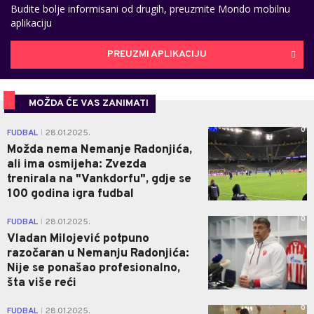
Budite bolje informisani od drugih, preuzmite Mondo mobilnu
aplikaciju
PREUZMI APLIKACIJU
MOŽDA ĆE VAS ZANIMATI
0
FUDBAL
28.01.2025.
|
Možda nema Nemanje Radonjića,
ali ima osmijeha: Zvezda
trenirala na "Vankdorfu", gdje se
100 godina igra fudbal
0
FUDBAL
28.01.2025.
|
Vladan Milojević potpuno
razočaran u Nemanju Radonjića:
Nije se ponašao profesionalno,
šta više reći
0
FUDBAL
28.01.2025.
|