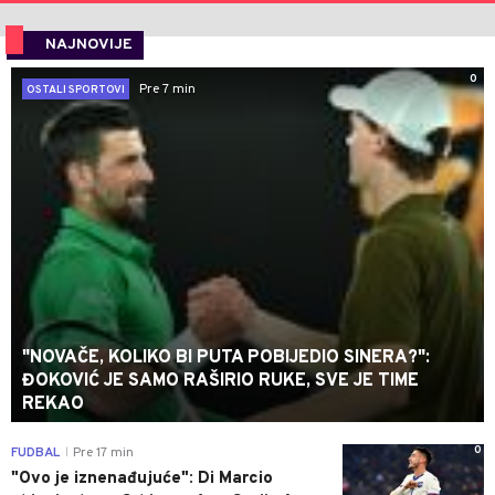
NAJNOVIJE
0
Pre 7 min
OSTALI SPORTOVI
"NOVAČE, KOLIKO BI PUTA POBIJEDIO SINERA?":
ĐOKOVIĆ JE SAMO RAŠIRIO RUKE, SVE JE TIME
REKAO
0
FUDBAL
Pre 17 min
|
"Ovo je iznenađujuće": Di Marcio