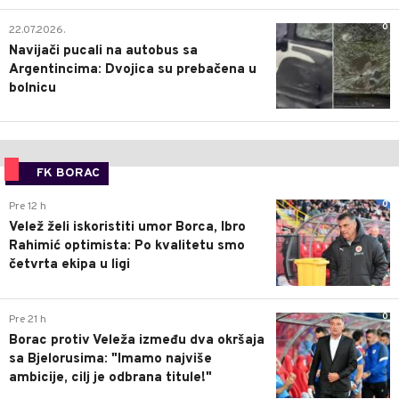
0
22.07.2026.
Navijači pucali na autobus sa
Argentincima: Dvojica su prebačena u
bolnicu
FK BORAC
0
Pre 12 h
Velež želi iskoristiti umor Borca, Ibro
Rahimić optimista: Po kvalitetu smo
četvrta ekipa u ligi
0
Pre 21 h
Borac protiv Veleža između dva okršaja
sa Bjelorusima: "Imamo najviše
ambicije, cilj je odbrana titule!"