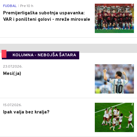
0
FUDBAL
Pre 10 h
|
Premijerligaška subotnja uspavanka:
VAR i poništeni golovi - mreže mirovale
KOLUMNA - NEBOJŠA ŠATARA
0
23.07.2026.
Mesi(ja)
2
15.07.2026.
Ipak valja bez kralja?