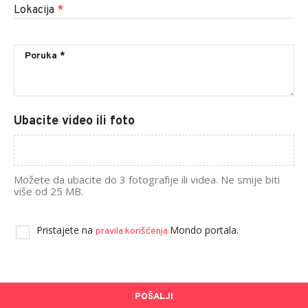
Lokacija
*
Ubacite video ili foto
Možete da ubacite do 3 fotografije ili videa. Ne smije biti
više od 25 MB.
Pristajete na
Mondo portala.
pravila korišćenja
POŠALJI