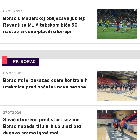
0
07.08.2026.
Borac u Mađarskoj obilježava jubilej:
Revanš sa ML Vitebskom biće 50.
nastup crveno-plavih u Evropi!
RK BORAC
0
05.08.2026.
Borac m:tel zakazao osam kontrolnih
utakmica pred početak nove sezone
0
27.07.2026.
Savić otvoreno pred start sezone:
Borac napada titulu, klub ulazi bez
dugova prema igračima!