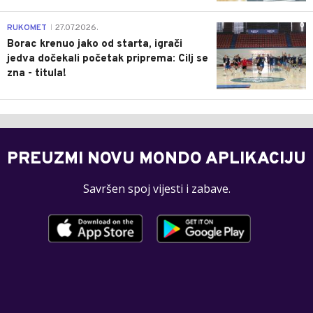
0
RUKOMET
27.07.2026.
|
Borac krenuo jako od starta, igrači
jedva dočekali početak priprema: Cilj se
zna - titula!
PREUZMI NOVU MONDO APLIKACIJU
Savršen spoj vijesti i zabave.