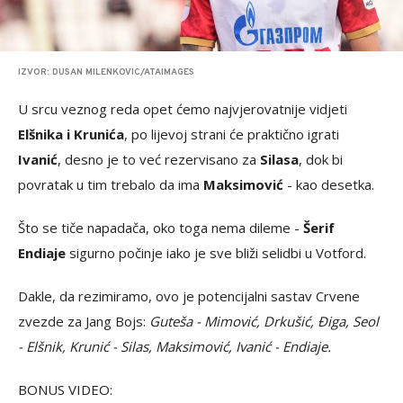
IZVOR: DUSAN MILENKOVIC/ATAIMAGES
U srcu veznog reda opet ćemo najvjerovatnije vidjeti
Elšnika i Krunića
, po lijevoj strani će praktično igrati
Ivanić
, desno je to već rezervisano za
Silasa
, dok bi
povratak u tim trebalo da ima
Maksimović
- kao desetka.
Što se tiče napadača, oko toga nema dileme -
Šerif
Endiaje
sigurno počinje iako je sve bliži selidbi u Votford.
Dakle, da rezimiramo, ovo je potencijalni sastav Crvene
zvezde za Jang Bojs:
Guteša - Mimović, Drkušić, Điga, Seol
- Elšnik, Krunić - Silas, Maksimović, Ivanić - Endiaje.
BONUS VIDEO: