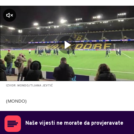
zvuk
IZVOR: MONDO/TIJANA JEVTIĆ
(MONDO)
Naše vijesti ne morate da provjeravate