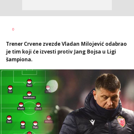
Nebojša
AUTOR
0
Šatara
Trener Crvene zvezde Vladan Milojević odabrao
je tim koji će izvesti protiv Jang Bojsa u Ligi
šampiona.