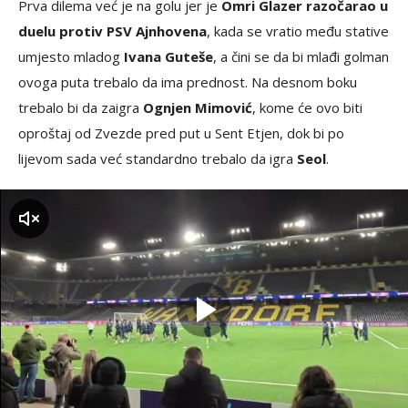
Prva dilema već je na golu jer je
Omri Glazer razočarao u
duelu protiv PSV Ajnhovena
, kada se vratio među stative
umjesto mladog
Ivana Guteše
, a čini se da bi mlađi golman
ovoga puta trebalo da ima prednost. Na desnom boku
trebalo bi da zaigra
Ognjen Mimović
, kome će ovo biti
oproštaj od Zvezde pred put u Sent Etjen, dok bi po
lijevom sada već standardno trebalo da igra
Seol
.
zvuk