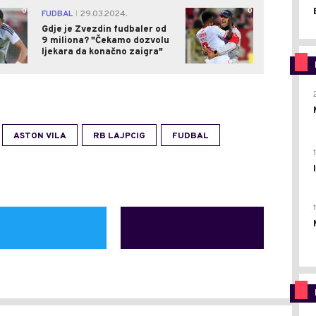
0
0
FUDBAL
29.03.2024.
|
Gdje je Zvezdin fudbaler od
9 miliona? "Čekamo dozvolu
ljekara da konačno zaigra"
ASTON VILA
RB LAJPCIG
FUDBAL