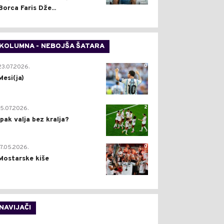
Borca Faris Dže...
KOLUMNA - NEBOJŠA ŠATARA
0
23.07.2026.
Mesi(ja)
2
15.07.2026.
Ipak valja bez kralja?
0
17.05.2026.
Mostarske kiše
NAVIJAČI