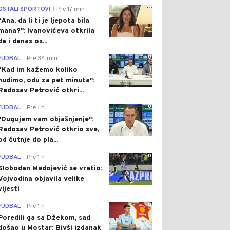
0
OSTALI SPORTOVI
Pre 17 min
|
"Ana, da li ti je ljepota bila
mana?": Ivanovićeva otkrila
da i danas os...
0
FUDBAL
Pre 34 min
|
"Kad im kažemo koliko
nudimo, odu za pet minuta":
Radosav Petrović otkri...
0
FUDBAL
Pre 1 h
|
"Dugujem vam objašnjenje":
Radosav Petrović otkrio sve,
od ćutnje do pla...
0
FUDBAL
Pre 1 h
|
Slobodan Medojević se vratio:
Vojvodina objavila velike
vijesti
0
FUDBAL
Pre 1 h
|
Poredili ga sa Džekom, sad
došao u Mostar: Bivši izdanak