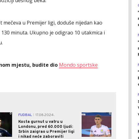
ziciji desnog beka.
t mečeva u Premijer ligi, doduše nijedan kao
o 130 minuta. Ukupno je odigrao 10 utakmica i
u.
ednom mjestu, budite dio
Mondo sportske
0
0
FUDBAL
17.08.2024.
|
Kosta gurnut u vatru u
Londonu, pred 60.000 ljudi:
Srbin zaigrao u Premijer ligi
i nikad neće zaboraviti