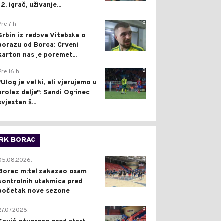
12. igrač, uživanje...
0
Pre 7 h
Srbin iz redova Vitebska o
porazu od Borca: Crveni
karton nas je poremet...
0
Pre 16 h
"Ulog je veliki, ali vjerujemo u
prolaz dalje": Sandi Ogrinec
svjestan š...
RK BORAC
0
05.08.2026.
Borac m:tel zakazao osam
kontrolnih utakmica pred
početak nove sezone
0
27.07.2026.