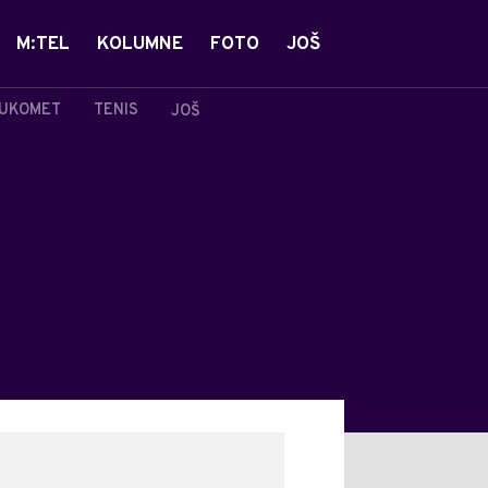
M:TEL
KOLUMNE
FOTO
JOŠ
UKOMET
TENIS
JOŠ