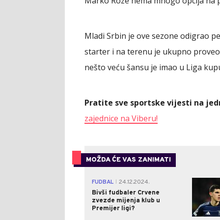
Marko Roze nema mnogo opcija na po
Mladi Srbin je ove sezone odigrao pe
starter i na terenu je ukupno prove
nešto veću šansu je imao u Liga kup
Pratite sve sportske vijesti na j
zajednice na Viberu!
MOŽDA ĆE VAS ZANIMATI
FUDBAL
24.12.2024.
|
Bivši fudbaler Crvene
zvezde mijenja klub u
Premijer ligi?