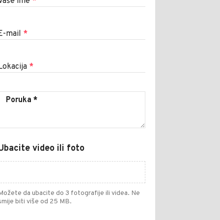
Vaše ime
*
E-mail
*
Lokacija
*
Ubacite video ili foto
Možete da ubacite do 3 fotografije ili videa. Ne
smije biti više od 25 MB.