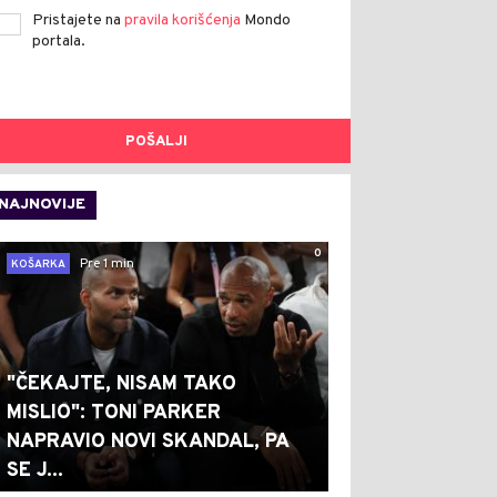
Pristajete na
pravila korišćenja
Mondo
portala.
POŠALJI
NAJNOVIJE
0
Pre 1 min
KOŠARKA
"ČEKAJTE, NISAM TAKO
MISLIO": TONI PARKER
NAPRAVIO NOVI SKANDAL, PA
SE J...