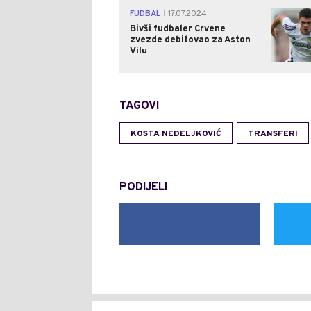
FUDBAL
17.07.2024.
|
Bivši fudbaler Crvene
zvezde debitovao za Aston
Vilu
TAGOVI
KOSTA NEDELJKOVIĆ
TRANSFERI
PODIJELI