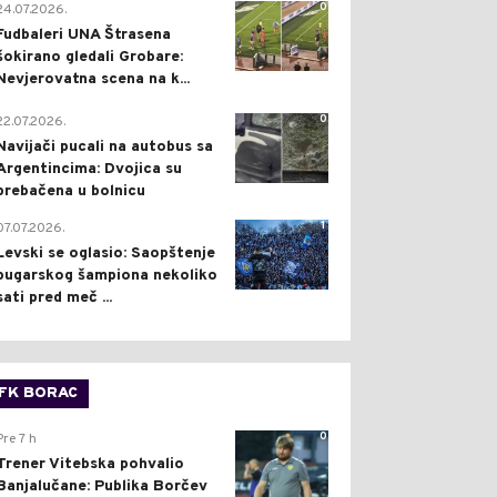
0
24.07.2026.
Fudbaleri UNA Štrasena
šokirano gledali Grobare:
Nevjerovatna scena na k...
0
22.07.2026.
Navijači pucali na autobus sa
Argentincima: Dvojica su
prebačena u bolnicu
1
07.07.2026.
Levski se oglasio: Saopštenje
bugarskog šampiona nekoliko
sati pred meč ...
FK BORAC
0
Pre 7 h
Trener Vitebska pohvalio
Banjalučane: Publika Borčev