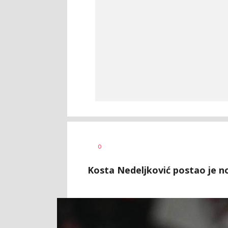
Dragan
AUTOR
0
Šutvić
Kosta Nedeljković postao je no