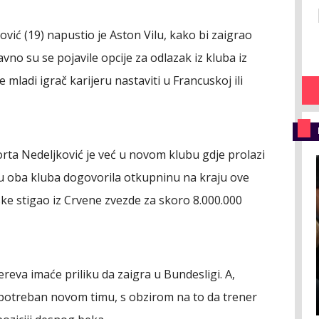
vić (19) napustio je Aston Vilu, kako bi zaigrao
vno su se pojavile opcije za odlazak iz kluba iz
e mladi igrač karijeru nastaviti u Francuskoj ili
ta Nedeljković je već u novom klubu gdje prolazi
 su oba kluba dogovorila otkupninu na kraju ove
ske stigao iz Crvene zvezde za skoro 8.000.000
ereva imaće priliku da zaigra u Bundesligi. A,
potreban novom timu, s obzirom na to da trener