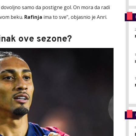
je dovoljno samo da postigne gol. On mora da radi
svom beku.
Rafinja
ima to sve", objasnio je Anri.
činak ove sezone?