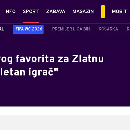
INFO
SPORT
ZABAVA
MAGAZIN
MOBIT
AL
FIFA WC 2026
PREMIJER LIGA BIH
KOŠARKA
R
vog favorita za Zlatnu
letan igrač"