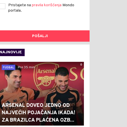
Pristajete na
pravila korišćenja
Mondo
portala.
POŠALJI
NAJNOVIJE
0
Pre 35 min
FUDBAL
ARSENAL DOVEO JEDNO OD
NAJVEĆIH POJAČANJA IKADA!
ZA BRAZILCA PLAĆENA OZB...