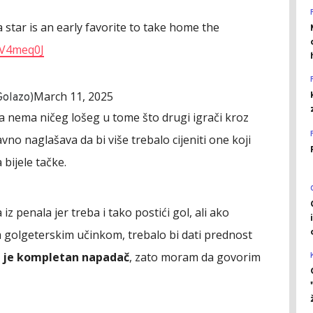
 star is an early favorite to take home the
t6V4meq0J
March 11, 2025
Golazo)
da nema ničeg lošeg u tome što drugi igrači kroz
vno naglašava da bi više trebalo cijeniti one koji
 bijele tačke.
z penala jer treba i tako postići gol, ali ako
im golgeterskim učinkom, trebalo bi dati prednost
a je kompletan napadač
, zato moram da govorim