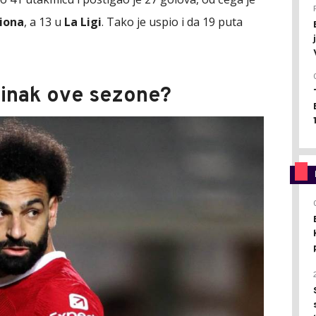
iona
, a 13 u
La Ligi
. Tako je uspio i da 19 puta
činak ove sezone?