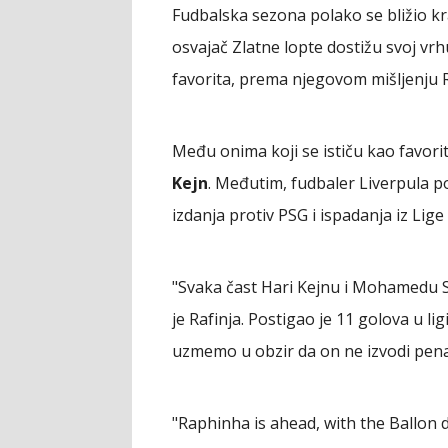
Fudbalska sezona polako se bližio kr
osvajač Zlatne lopte dostižu svoj vrh
favorita, prema njegovom mišljenju R
Među onima koji se ističu kao favori
Kejn
. Međutim, fudbaler Liverpula 
izdanja protiv PSG i ispadanja iz Lig
"Svaka čast Hari Kejnu i Mohamedu Sa
je Rafinja. Postigao je 11 golova u l
uzmemo u obzir da on ne izvodi penal
"Raphinha is ahead, with the Ballon d