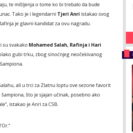
aju, te mišljenja o tome ko bi trebalo da bude
unac. Tako je i legendarni
Tjeri Anri
istakao svog
afinja je glavni kandidat za ovu nagradu.
ti su svakako
Mohamed Salah, Rafinja i Hari
polako gubi trku, zbog sinoćnjeg neočekivanog
e šampiona.
lahu, ali u trci za Zlatnu loptu ove sezone favorit
igi šampiona, što je sjajan učinak, posebno ako
e", istakao je Anri za CSB.
'Or."