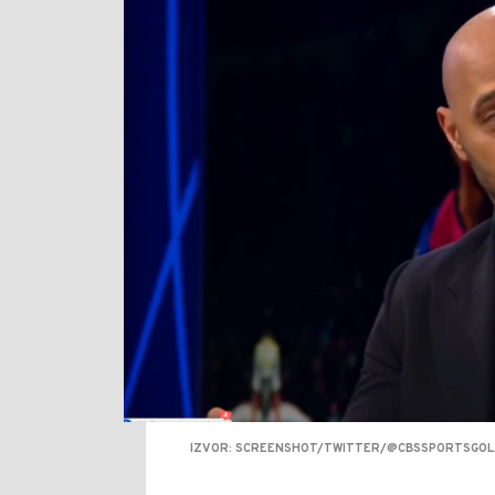
IZVOR: SCREENSHOT/TWITTER/@CBSSPORTSGO