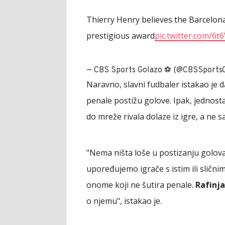
Thierry Henry believes the Barcelona
prestigious award
pic.twitter.com/6
— CBS Sports Golazo ⚽️ (@CBSSports
Naravno, slavni fudbaler istakao je 
penale postižu golove. Ipak, jednosta
do mreže rivala dolaze iz igre, a ne sa
"Nema ništa loše u postizanju golova i
upoređujemo igrače s istim ili sličn
onome koji ne šutira penale.
Rafinj
o njemu", istakao je.