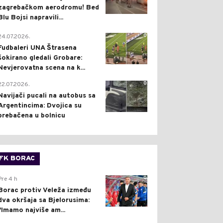
zagrebačkom aerodromu! Bed
Blu Bojsi napravili...
0
24.07.2026.
Fudbaleri UNA Štrasena
šokirano gledali Grobare:
Nevjerovatna scena na k...
0
22.07.2026.
Navijači pucali na autobus sa
Argentincima: Dvojica su
prebačena u bolnicu
FK BORAC
0
Pre 4 h
Borac protiv Veleža između
dva okršaja sa Bjelorusima:
"Imamo najviše am...