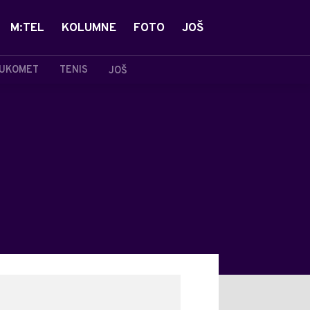
M:TEL
KOLUMNE
FOTO
JOŠ
UKOMET
TENIS
JOŠ