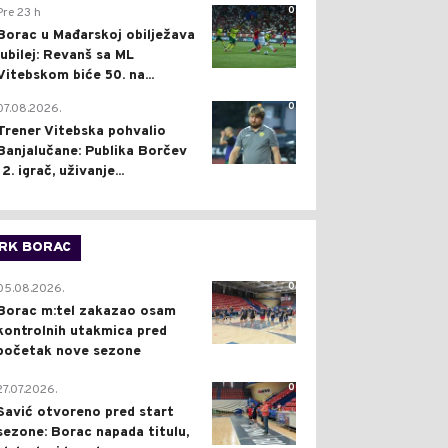
0
Pre 23 h
Borac u Mađarskoj obilježava
jubilej: Revanš sa ML
Vitebskom biće 50. na...
0
07.08.2026.
Trener Vitebska pohvalio
Banjalučane: Publika Borčev
12. igrač, uživanje...
RK BORAC
0
05.08.2026.
Borac m:tel zakazao osam
kontrolnih utakmica pred
početak nove sezone
0
27.07.2026.
Savić otvoreno pred start
sezone: Borac napada titulu,