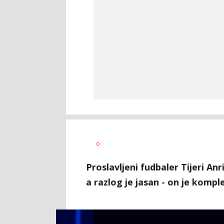
Nebojša
AUTOR
0
Šatara
Proslavljeni fudbaler Tijeri Anr
a razlog je jasan - on je kompl