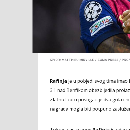
IZVOR: MATTHIEU MIRVILLE / ZUMA PRESS / PRO
Rafinja
je u pobjedi svog tima imao
3:1 nad Benfikom obezbijedila prolaz
Zlatnu loptu postigao je dva gola i n
nagrada mogla biti potpuno zasluže
Tokom ove sezone
Rafinja
je odigra