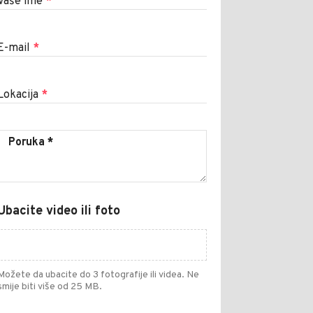
Vaše ime
*
E-mail
*
Lokacija
*
Ubacite video ili foto
Možete da ubacite do 3 fotografije ili videa. Ne
smije biti više od 25 MB.