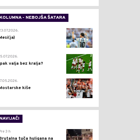
KOLUMNA - NEBOJŠA ŠATARA
0
23.07.2026.
Mesi(ja)
2
15.07.2026.
Ipak valja bez kralja?
0
17.05.2026.
Mostarske kiše
NAVIJAČI
0
Pre 3 h
Brutalna tuča huligana na