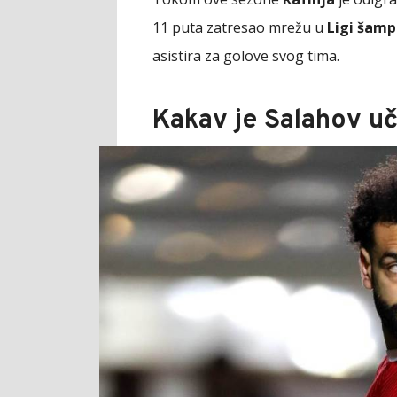
11 puta zatresao mrežu u
Ligi šamp
asistira za golove svog tima.
Kakav je Salahov u