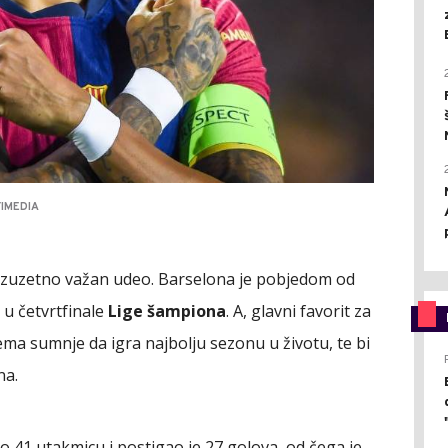
FIMEDIA
 izuzetno važan udeo. Barselona je pobjedom od
 u četvrtfinale
Lige šampiona
. A, glavni favorit za
ema sumnje da igra najbolju sezonu u životu, te bi
na.
o 41 utakmicu i postigao je 27 golova, od čega je