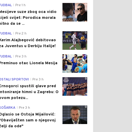
0
FUDBAL
Pre 1 h
|
Mesijeve suze zbog oca vidio
cijeli svijet: Porodica morala
hitno da se ...
0
FUDBAL
Pre 2 h
|
Kerim Alajbegović debitovao
za Juventus u Derbiju Italije!
0
FUDBAL
Pre 3 h
|
Preminuo otac Lionela Mesija
0
OSTALI SPORTOVI
Pre 3 h
|
Crnogorci spustili glave pred
intoniranje himni u Zagrebu: O
ovom potezu...
0
KOŠARKA
Pre 3 h
|
Oglasio se Ostoja Mijailović:
"Obaviješten sam o njegovoj
želji da ode"