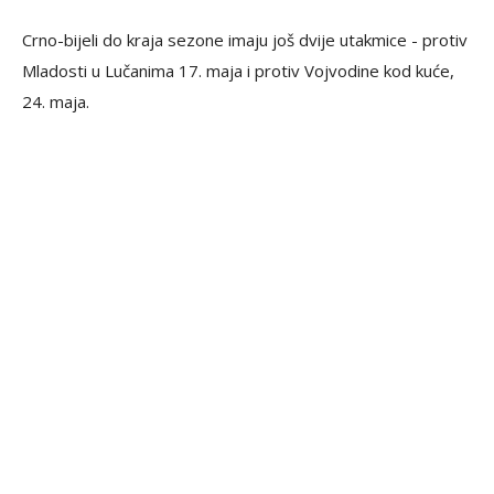
Crno-bijeli do kraja sezone imaju još dvije utakmice - protiv
Mladosti u Lučanima 17. maja i protiv Vojvodine kod kuće,
24. maja.