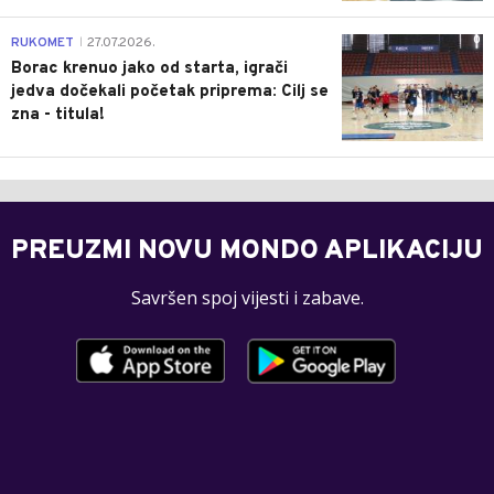
0
RUKOMET
27.07.2026.
|
Borac krenuo jako od starta, igrači
jedva dočekali početak priprema: Cilj se
zna - titula!
PREUZMI NOVU MONDO APLIKACIJU
Savršen spoj vijesti i zabave.