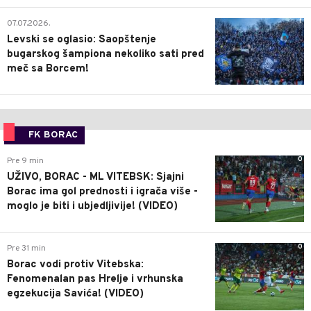
1
07.07.2026.
Levski se oglasio: Saopštenje
bugarskog šampiona nekoliko sati pred
meč sa Borcem!
FK BORAC
0
Pre 9 min
UŽIVO, BORAC - ML VITEBSK: Sjajni
Borac ima gol prednosti i igrača više -
moglo je biti i ubjedljivije! (VIDEO)
0
Pre 31 min
Borac vodi protiv Vitebska:
Fenomenalan pas Hrelje i vrhunska
egzekucija Savića! (VIDEO)