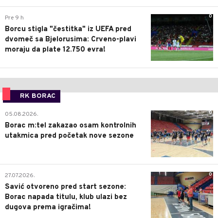
0
Pre 9 h
Borcu stigla "čestitka" iz UEFA pred
dvomeč sa Bjelorusima: Crveno-plavi
moraju da plate 12.750 evra!
RK BORAC
0
05.08.2026.
Borac m:tel zakazao osam kontrolnih
utakmica pred početak nove sezone
0
27.07.2026.
Savić otvoreno pred start sezone:
Borac napada titulu, klub ulazi bez
dugova prema igračima!