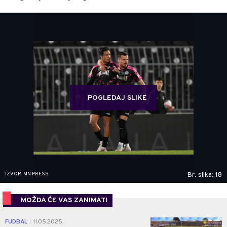
POGLEDAJ SLIKE
IZVOR: MN PRESS
Br. slika: 18
MOŽDA ĆE VAS ZANIMATI
0
FUDBAL
11.05.2025.
|