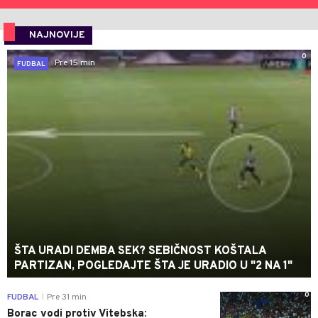
NAJNOVIJE
0
Pre 15 min
FUDBAL
ŠTA URADI DEMBA SEK? SEBIČNOST KOŠTALA
PARTIZAN, POGLEDAJTE ŠTA JE URADIO U "2 NA 1"
0
FUDBAL
Pre 31 min
|
Borac vodi protiv Vitebska: