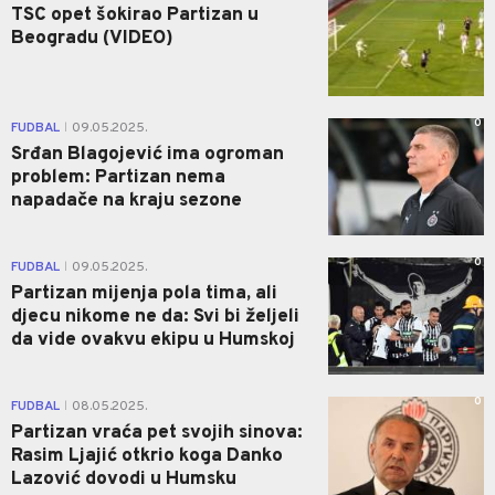
TSC opet šokirao Partizan u
Beogradu (VIDEO)
0
FUDBAL
09.05.2025.
|
Srđan Blagojević ima ogroman
problem: Partizan nema
napadače na kraju sezone
0
FUDBAL
09.05.2025.
|
Partizan mijenja pola tima, ali
djecu nikome ne da: Svi bi željeli
da vide ovakvu ekipu u Humskoj
0
FUDBAL
08.05.2025.
|
Partizan vraća pet svojih sinova:
Rasim Ljajić otkrio koga Danko
Lazović dovodi u Humsku