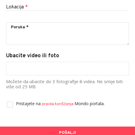
Lokacija
*
Ubacite video ili foto
Možete da ubacite do 3 fotografije ili videa. Ne smije biti
više od 25 MB.
Pristajete na
Mondo portala.
pravila korišćenja
POŠALJI