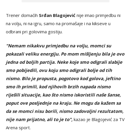
Trener domaćih
Srđan Blagojević
nije imao primjedbu ni
na volju, ni na igru, samo na promašaje i na kikseve u
odbrani pri golovima gostiju.
"Nemam nikakvu primjedbu na volju, momci su
pokazali veliku energiju. Po mom mišljenju bila je ovo
jedna od boljih partija. Neke koje smo odigrali slabije
smo pobijedili, ovu koju smo odigrali bolje od tih
nismo. Bilo je propusta, pogotovo kod golova, jeftino
smo ih primili, kod njihovih brzih napada nismo
riješili situacije, kao što nismo iskoristili naše šanse,
poput ove posljednje na kraju. Ne mogu da kažem sa
da se momci nisu borili, nismo zadovoljni rezultatom,
nije nam prijatno, ali to je to",
kazao je Blagojević za TV
Arena sport.