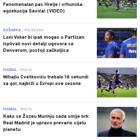
Fenomenalan pas Hrelje i vrhunska
egzekucija Savića! (VIDEO)
0
KOŠARKA
Pre 56 min
|
Loni Voker bi ipak mogao u Partizan:
Isplivali novi detalji ugovora sa
Denverom, postoji začkoljica
0
FUDBAL
Pre 1 h
|
Mihajlu Cvetkoviću trebalo 16 sekundi
za gol, najbrži u Evropi ove sezone
0
FUDBAL
Pre 1 h
|
Kako se Žozeu Murinju sada smije brk:
Real Madrid je upravo prevario cijelu
planetu