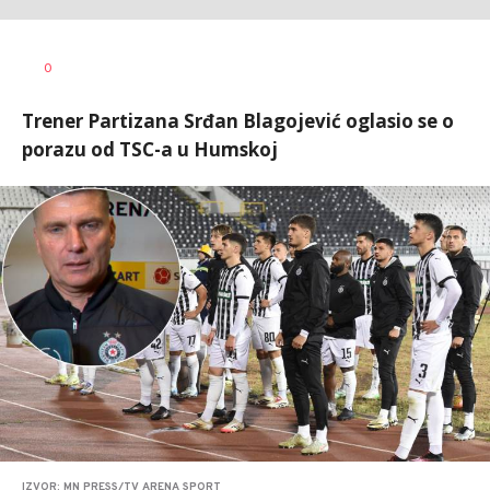
Bojan
AUTOR
0
Jakovljević
Trener Partizana Srđan Blagojević oglasio se o
porazu od TSC-a u Humskoj
IZVOR: MN PRESS/TV ARENA SPORT