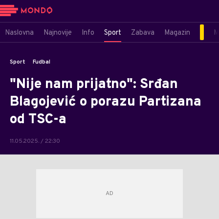
Naslovna
Najnovije
Info
Sport
Zabava
Magazin
M
Sport
Fudbal
"Nije nam prijatno": Srđan
Blagojević o porazu Partizana
od TSC-a
11.05.2025. / 22:30