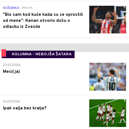
0
KOŠARKA
Pre 1 h
|
"Bio sam kod kuće kada su se oprostili
od mene": Kenan otvorio dušu o
odlasku iz Zvezde
KOLUMNA - NEBOJŠA ŠATARA
0
23.07.2026.
Mesi(ja)
2
15.07.2026.
Ipak valja bez kralja?