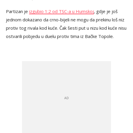
Partizan je
izgubio 1:2 od TSC-a u Humskoj
, gdje je još
jednom dokazano da crno-bijeli ne mogu da prekinu loš niz
protiv tog rivala kod kuće. Čak šesti put u nizu kod kuće nisu
ostvarili pobjedu u duelu protiv tima iz Bačke Topole.