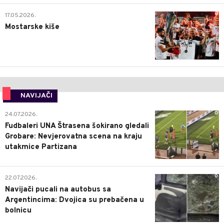
0
17.05.2026.
Mostarske kiše
NAVIJAČI
0
24.07.2026.
Fudbaleri UNA Štrasena šokirano gledali
Grobare: Nevjerovatna scena na kraju
utakmice Partizana
0
22.07.2026.
Navijači pucali na autobus sa
Argentincima: Dvojica su prebačena u
bolnicu