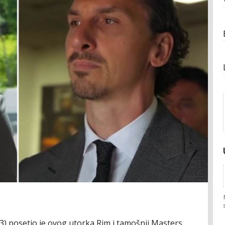
43) posetio je ovog utorka Rim i tamošnji Masters,