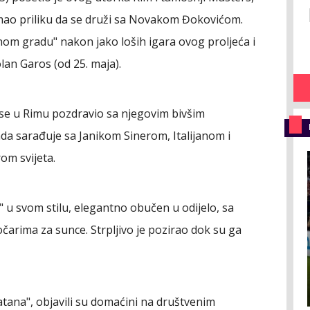
e imao priliku da se druži sa Novakom Đokovićom.
čnom gradu" nakon jako loših igara ovog proljeća i
lan Garos (od 25. maja).
se u Rimu pozdravio sa njegovim bivšim
da sarađuje sa Janikom Sinerom, Italijanom i
om svijeta.
" u svom stilu, elegantno obučen u odijelo, sa
arima za sunce. Strpljivo je pozirao dok su ga
latana", objavili su domaćini na društvenim