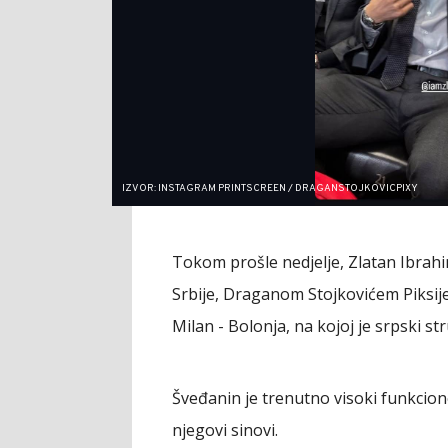
IZVOR: INSTAGRAM PRINTSCREEN / DRAGANSTOJKOVICPIXY
Tokom prošle nedjelje, Zlatan Ibrah
Srbije, Draganom Stojkovićem Piksije
Milan - Bolonja, na kojoj je srpski st
Šveđanin je trenutno visoki funkcion
njegovi sinovi.