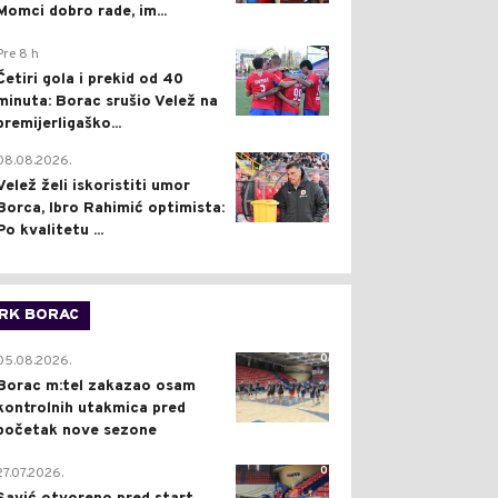
Momci dobro rade, im...
3
Pre 8 h
Četiri gola i prekid od 40
minuta: Borac srušio Velež na
premijerligaško...
0
08.08.2026.
Velež želi iskoristiti umor
Borca, Ibro Rahimić optimista:
Po kvalitetu ...
RK BORAC
0
05.08.2026.
Borac m:tel zakazao osam
kontrolnih utakmica pred
početak nove sezone
0
27.07.2026.