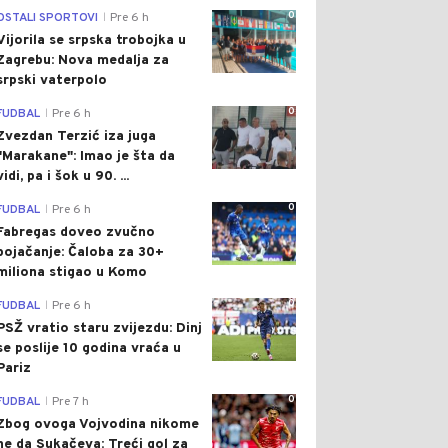
0
OSTALI SPORTOVI
Pre 6 h
|
Vijorila se srpska trobojka u
Zagrebu: Nova medalja za
srpski vaterpolo
0
FUDBAL
Pre 6 h
|
Zvezdan Terzić iza juga
"Marakane": Imao je šta da
vidi, pa i šok u 90. ...
0
FUDBAL
Pre 6 h
|
Fabregas doveo zvučno
pojačanje: Čaloba za 30+
miliona stigao u Komo
0
FUDBAL
Pre 6 h
|
PSŽ vratio staru zvijezdu: Dinj
se poslije 10 godina vraća u
Pariz
0
FUDBAL
Pre 7 h
|
Zbog ovoga Vojvodina nikome
ne da Sukačeva: Treći gol za