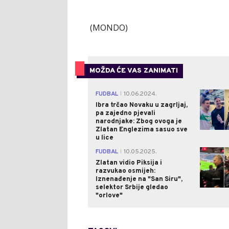
(MONDO)
MOŽDA ĆE VAS ZANIMATI
FUDBAL
10.06.2024.
|
Ibra trčao Novaku u zagrljaj,
pa zajedno pjevali
narodnjake: Zbog ovoga je
Zlatan Englezima sasuo sve
u lice
FUDBAL
10.05.2025.
|
Zlatan vidio Piksija i
razvukao osmijeh:
Iznenađenje na "San Siru",
selektor Srbije gledao
"orlove"