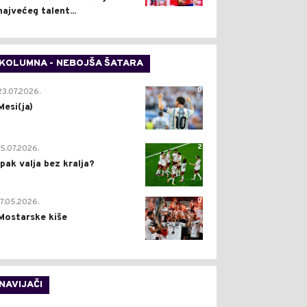
najvećeg talent...
KOLUMNA - NEBOJŠA ŠATARA
0
23.07.2026.
Mesi(ja)
2
15.07.2026.
Ipak valja bez kralja?
0
17.05.2026.
Mostarske kiše
NAVIJAČI