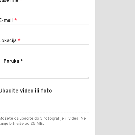
Vaše ime
*
E-mail
*
Lokacija
*
Ubacite video ili foto
Možete da ubacite do 3 fotografije ili videa. Ne
smije biti više od 25 MB.