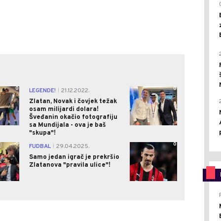
0
0
LEGENDE!
21.12.2022.
|
Zlatan, Novak i čovjek težak
osam milijardi dolara!
Šveđanin okačio fotografiju
sa Mundijala - ova je baš
"skupa"!
0
0
FUDBAL
29.04.2025.
|
Samo jedan igrač je prekršio
Zlatanova "pravila ulice"!