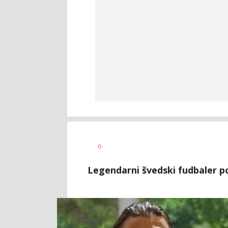
Nebojša
AUTOR
0
Šatara
Legendarni švedski fudbaler po