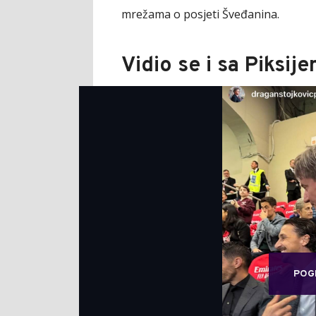
mrežama o posjeti Šveđanina.
Vidio se i sa Piksij
POG