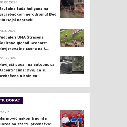
0
08.08.2026.
Brutalna tuča huligana na
zagrebačkom aerodromu! Bed
Blu Bojsi napravili...
0
24.07.2026.
Fudbaleri UNA Štrasena
šokirano gledali Grobare:
Nevjerovatna scena na k...
0
22.07.2026.
Navijači pucali na autobus sa
Argentincima: Dvojica su
prebačena u bolnicu
FK BORAC
0
Pre 7 h
Marinović nakon trijumfa
Borca na startu prvenstva: