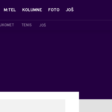
M:TEL
KOLUMNE
FOTO
JOŠ
UKOMET
TENIS
JOŠ