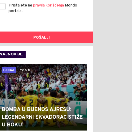
Pristajete na
pravila korišćenja
Mondo
portala.
POŠALJI
NAJNOVIJE
0
Pre 6 h
FUDBAL
BOMBA U BUENOS AJRESU:
LEGENDARNI EKVADORAC STIŽE
U BOKU!