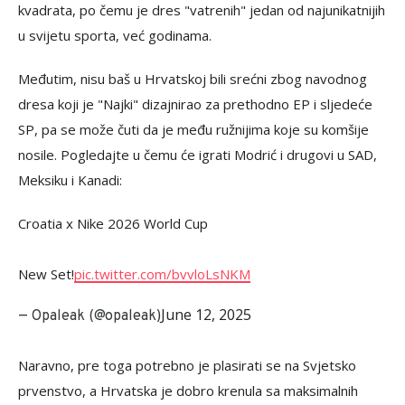
kvadrata, po čemu je dres "vatrenih" jedan od najunikatnijih
u svijetu sporta, već godinama.
Međutim, nisu baš u Hrvatskoj bili srećni zbog navodnog
dresa koji je "Najki" dizajnirao za prethodno EP i sljedeće
SP, pa se može čuti da je među ružnijima koje su komšije
nosile. Pogledajte u čemu će igrati Modrić i drugovi u SAD,
Meksiku i Kanadi:
Croatia x Nike 2026 World Cup
New Set!
pic.twitter.com/bvvloLsNKM
June 12, 2025
— Opaleak (@opaleak)
Naravno, pre toga potrebno je plasirati se na Svjetsko
prvenstvo, a Hrvatska je dobro krenula sa maksimalnih