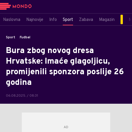
Naslovna
Najnovije
Info
Sport
Zabava
Magazin
M
Sport
Fudbal
Bura zbog novog dresa
Hrvatske: Imaće glagoljicu,
promijenili sponzora poslije 26
godina
06.08.2025. / 08:31