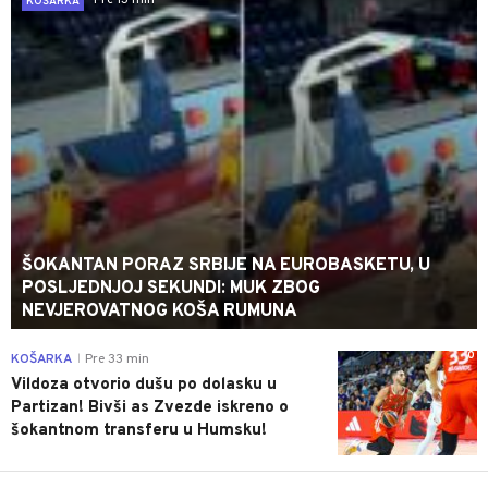
Pre 13 min
KOŠARKA
ŠOKANTAN PORAZ SRBIJE NA EUROBASKETU, U
POSLJEDNJOJ SEKUNDI: MUK ZBOG
NEVJEROVATNOG KOŠA RUMUNA
0
KOŠARKA
Pre 33 min
|
Vildoza otvorio dušu po dolasku u
Partizan! Bivši as Zvezde iskreno o
šokantnom transferu u Humsku!