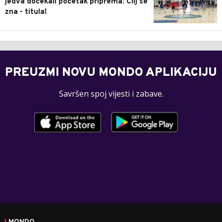
jedva dočekali početak priprema: Cilj se
zna - titula!
PREUZMI NOVU MONDO APLIKACIJU
Savršen spoj vijesti i zabave.
MONDO