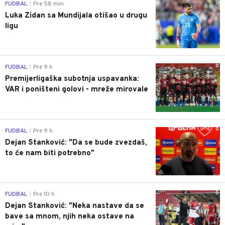
0
FUDBAL
Pre 58 min
|
Luka Zidan sa Mundijala otišao u drugu
ligu
0
FUDBAL
Pre 9 h
|
Premijerligaška subotnja uspavanka:
VAR i poništeni golovi - mreže mirovale
0
FUDBAL
Pre 9 h
|
Dejan Stanković: "Da se bude zvezdaš,
to će nam biti potrebno"
0
FUDBAL
Pre 10 h
|
Dejan Stanković: "Neka nastave da se
bave sa mnom, njih neka ostave na