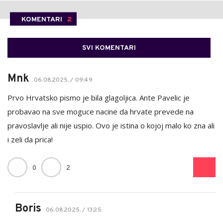
KOMENTARI
2
SVI KOMENTARI
Mnk
06.08.2025. / 09:49
Prvo Hrvatsko pismo je bila glagoljica. Ante Pavelic je
probavao na sve moguce nacine da hrvate prevede na
pravoslavlje ali nije uspio. Ovo je istina o kojoj malo ko zna ali
i zeli da prica!
0
2
Boris
06.08.2025. / 13:25