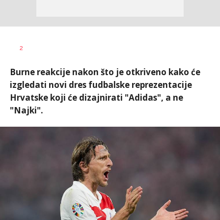
Milutin
AUTOR
2
Vujičić
Burne reakcije nakon što je otkriveno kako će
izgledati novi dres fudbalske reprezentacije
Hrvatske koji će dizajnirati "Adidas", a ne
"Najki".