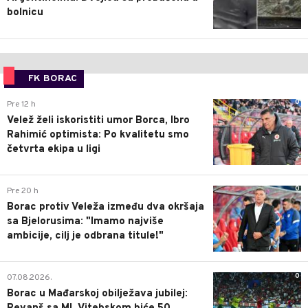
bolnicu
FK BORAC
0
Pre 12 h
Velež želi iskoristiti umor Borca, Ibro
Rahimić optimista: Po kvalitetu smo
četvrta ekipa u ligi
0
Pre 20 h
Borac protiv Veleža između dva okršaja
sa Bjelorusima: "Imamo najviše
ambicije, cilj je odbrana titule!"
0
07.08.2026.
Borac u Mađarskoj obilježava jubilej: