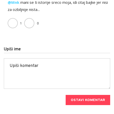
@Mnk
mani se ti istorije sreco moja, idi citaj bajke jer nisi
za ozbiljnije nista...
1
0
Upiši ime
OSTAVI KOMENTAR