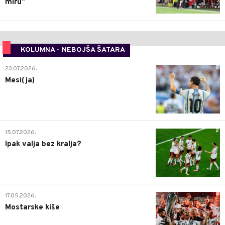
miru"
KOLUMNA - NEBOJŠA ŠATARA
0
23.07.2026.
Mesi(ja)
2
15.07.2026.
Ipak valja bez kralja?
0
17.05.2026.
Mostarske kiše