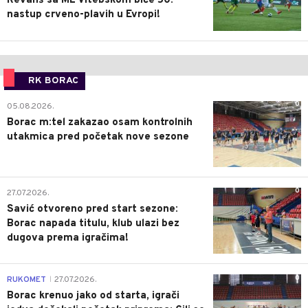
Revanš sa ML Vitebskom biće 50.
nastup crveno-plavih u Evropi!
RK BORAC
0
05.08.2026.
Borac m:tel zakazao osam kontrolnih
utakmica pred početak nove sezone
0
27.07.2026.
Savić otvoreno pred start sezone:
Borac napada titulu, klub ulazi bez
dugova prema igračima!
0
RUKOMET
27.07.2026.
|
Borac krenuo jako od starta, igrači