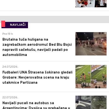
NAVIJAČI
0
Pre 19 h
Brutalna tuča huligana na
zagrebačkom aerodromu! Bed Blu Bojsi
napravili sačekušu, navijači padali po
automobilima
0
24.07.2026.
Fudbaleri UNA Štrasena šokirano gledali
Grobare: Nevjerovatna scena na kraju
utakmice Partizana
0
22.07.2026.
Navijači pucali na autobus sa
Argentincima: Dvojica su prebačena u