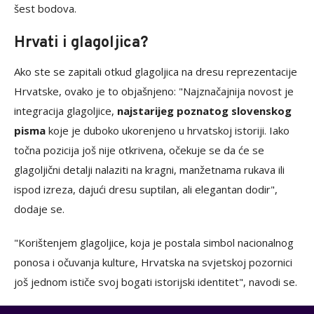
šest bodova.
Hrvati i glagoljica?
Ako ste se zapitali otkud glagoljica na dresu reprezentacije
Hrvatske, ovako je to objašnjeno: "Najznačajnija novost je
integracija glagoljice,
najstarijeg poznatog slovenskog
pisma
koje je duboko ukorenjeno u hrvatskoj istoriji. Iako
točna pozicija još nije otkrivena, očekuje se da će se
glagoljični detalji nalaziti na kragni, manžetnama rukava ili
ispod izreza, dajući dresu suptilan, ali elegantan dodir",
dodaje se.
"Korištenjem glagoljice, koja je postala simbol nacionalnog
ponosa i očuvanja kulture, Hrvatska na svjetskoj pozornici
još jednom ističe svoj bogati istorijski identitet", navodi se.