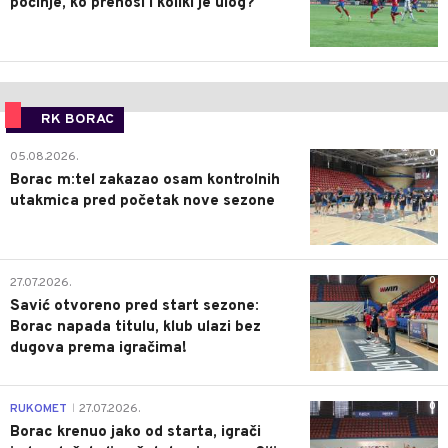
počinje, ko prenosi i koliki je ulog?
RK BORAC
0
05.08.2026.
Borac m:tel zakazao osam kontrolnih
utakmica pred početak nove sezone
0
27.07.2026.
Savić otvoreno pred start sezone:
Borac napada titulu, klub ulazi bez
dugova prema igračima!
0
RUKOMET
27.07.2026.
|
Borac krenuo jako od starta, igrači