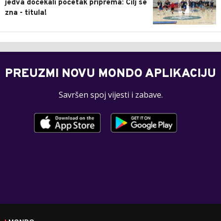
jedva dočekali početak priprema: Cilj se
zna - titula!
PREUZMI NOVU MONDO APLIKACIJU
Savršen spoj vijesti i zabave.