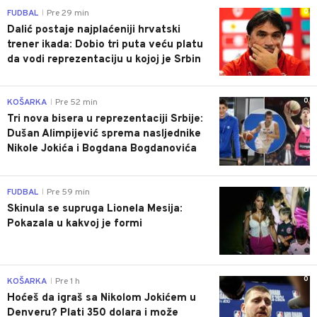
0
FUDBAL
Pre 29 min
|
Dalić postaje najplaćeniji hrvatski
trener ikada: Dobio tri puta veću platu
da vodi reprezentaciju u kojoj je Srbin
0
KOŠARKA
Pre 52 min
|
Tri nova bisera u reprezentaciji Srbije:
Dušan Alimpijević sprema nasljednike
Nikole Jokića i Bogdana Bogdanovića
0
FUDBAL
Pre 59 min
|
Skinula se supruga Lionela Mesija:
Pokazala u kakvoj je formi
0
KOŠARKA
Pre 1 h
|
Hoćeš da igraš sa Nikolom Jokićem u
Denveru? Plati 350 dolara i može