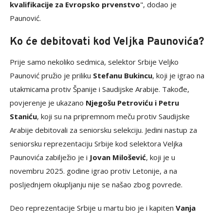
kvalifikacije za Evropsko prvenstvo
", dodao je
Paunović.
Ko će debitovati kod Veljka Paunovića?
Prije samo nekoliko sedmica, selektor Srbije Veljko
Paunović pružio je priliku
Stefanu Bukincu
, koji je igrao na
utakmicama protiv Španije i Saudijske Arabije. Takođe,
povjerenje je ukazano
Njegošu Petroviću i Petru
Staniću
, koji su na pripremnom meču protiv Saudijske
Arabije debitovali za seniorsku selekciju. Jedini nastup za
seniorsku reprezentaciju Srbije kod selektora Veljka
Paunovića zabilježio je i
Jovan Milošević
, koji je u
novembru 2025. godine igrao protiv Letonije, a na
posljednjem okupljanju nije se našao zbog povrede.
Deo reprezentacije Srbije u martu bio je i kapiten
Vanja