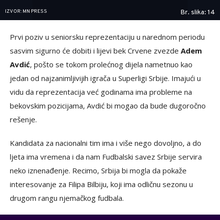
IZVOR: MN PRESS
Br. slika: 14
Prvi poziv u seniorsku reprezentaciju u narednom periodu
sasvim sigurno će dobiti i lijevi bek Crvene zvezde
Adem
Avdić
, pošto se tokom prolećnog dijela nametnuo kao
jedan od najzanimljivijih igrača u Superligi Srbije. Imajući u
vidu da reprezentacija već godinama ima probleme na
bekovskim pozicijama, Avdić bi mogao da bude dugoročno
rešenje.
Kandidata za nacionalni tim ima i više nego dovoljno, a do
ljeta ima vremena i da nam Fudbalski savez Srbije servira
neko iznenađenje. Recimo, Srbija bi mogla da pokaže
interesovanje za Filipa Bilbiju, koji ima odličnu sezonu u
drugom rangu njemačkog fudbala.