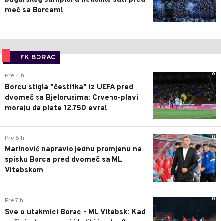
bugarskog šampiona nekoliko sati pred
meč sa Borcem!
FK BORAC
0
Pre 4 h
Borcu stigla "čestitka" iz UEFA pred
dvomeč sa Bjelorusima: Crveno-plavi
moraju da plate 12.750 evra!
0
Pre 6 h
Marinović napravio jednu promjenu na
spisku Borca pred dvomeč sa ML
Vitebskom
0
Pre 7 h
Sve o utakmici Borac - ML Vitebsk: Kad