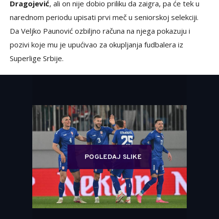
Dragojević
, ali on nije dobio priliku da zaigra, pa će tek u
narednom periodu upisati prvi meč u seniorskoj selekciji.
Da Veljko Paunović ozbiljno računa na njega pokazuju i
pozivi koje mu je upućivao za okupljanja fudbalera iz
Superlige Srbije.
POGLEDAJ SLIKE