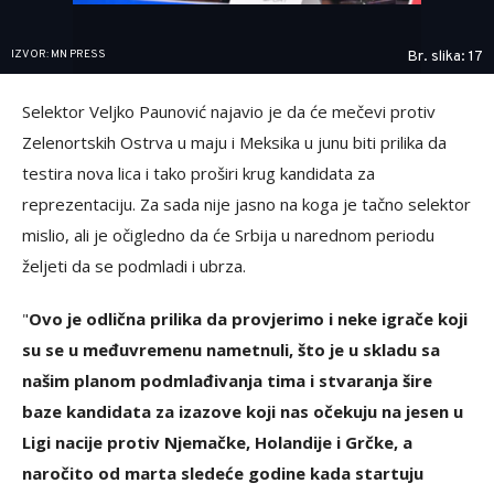
IZVOR: MN PRESS
Br. slika: 17
Selektor Veljko Paunović najavio je da će mečevi protiv
Zelenortskih Ostrva u maju i Meksika u junu biti prilika da
testira nova lica i tako proširi krug kandidata za
reprezentaciju. Za sada nije jasno na koga je tačno selektor
mislio, ali je očigledno da će Srbija u narednom periodu
željeti da se podmladi i ubrza.
"
Ovo je odlična prilika da provjerimo i neke igrače koji
su se u međuvremenu nametnuli, što je u skladu sa
našim planom podmlađivanja tima i stvaranja šire
baze kandidata za izazove koji nas očekuju na jesen u
Ligi nacije protiv Njemačke, Holandije i Grčke, a
naročito od marta sledeće godine kada startuju