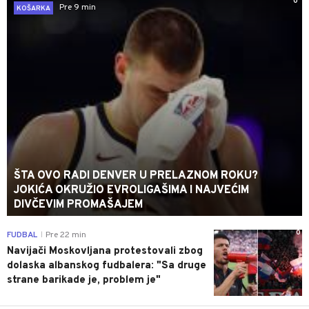
0
Pre 9 min
KOŠARKA
ŠTA OVO RADI DENVER U PRELAZNOM ROKU?
JOKIĆA OKRUŽIO EVROLIGAŠIMA I NAJVEĆIM
DIVČEVIM PROMAŠAJEM
0
FUDBAL
Pre 22 min
|
Navijači Moskovljana protestovali zbog
dolaska albanskog fudbalera: "Sa druge
strane barikade je, problem je"