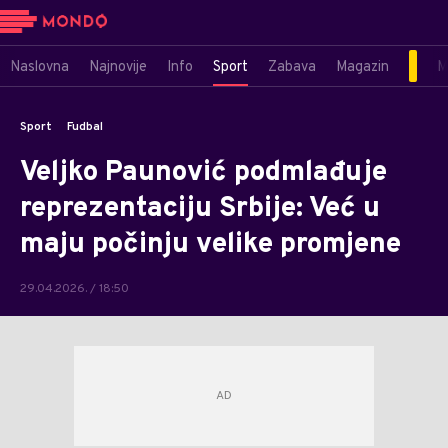
Naslovna
Najnovije
Info
Sport
Zabava
Magazin
M
Sport
Fudbal
Veljko Paunović podmlađuje
reprezentaciju Srbije: Već u
maju počinju velike promjene
29.04.2026. / 18:50