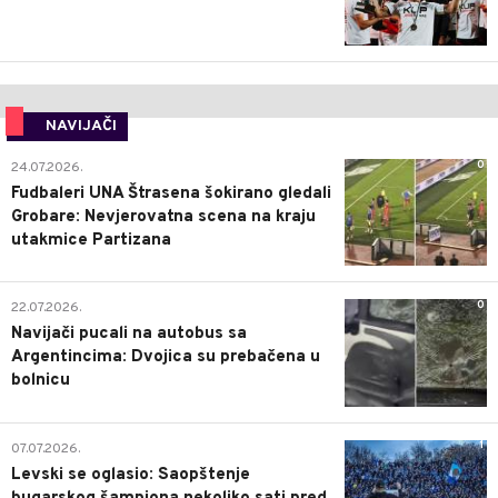
NAVIJAČI
0
24.07.2026.
Fudbaleri UNA Štrasena šokirano gledali
Grobare: Nevjerovatna scena na kraju
utakmice Partizana
0
22.07.2026.
Navijači pucali na autobus sa
Argentincima: Dvojica su prebačena u
bolnicu
1
07.07.2026.
Levski se oglasio: Saopštenje