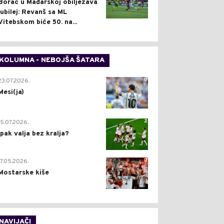
Borac u Mađarskoj obilježava
jubilej: Revanš sa ML
Vitebskom biće 50. na...
KOLUMNA - NEBOJŠA ŠATARA
0
23.07.2026.
Mesi(ja)
2
15.07.2026.
Ipak valja bez kralja?
0
17.05.2026.
Mostarske kiše
NAVIJAČI