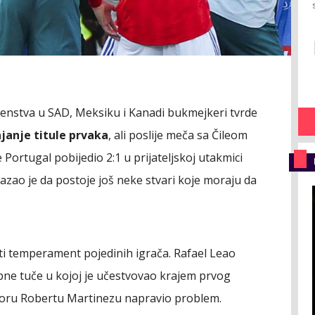
enstva u SAD, Meksiku i Kanadi bukmejkeri tvrde
ajanje titule prvaka
, ali poslije meča sa Čileom
 Portugal pobijedio 2:1 u prijateljskoj utakmici
azao je da postoje još neke stvari koje moraju da
i temperament pojedinih igrača. Rafael Leao
bne tuče u kojoj je učestvovao krajem prvog
toru Robertu Martinezu napravio problem.