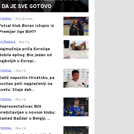
DA JE SVE GOTOVO
0
FUDBAL
Pre 41 min
|
Futsal klub Borac istupio iz
Premijer lige BiH!?
0
KOŠARKA
Pre 1 h
|
Najmučnija priča Evrolige
dobila epilog: Bio jedan od
najboljih u Evropi...
0
FUDBAL
Pre 1 h
|
Dalić napustio Hrvatsku, pa
postao peti najplaćeniji na
svetu: Staje dah...
0
FUDBAL
Pre 1 h
|
Reprezentativac BiH
predstavljen u novom klubu:
Samed Baždar u Belgiji, ...
0
FUDBAL
Pre 1 h
|