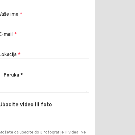
Vaše ime
*
E-mail
*
Lokacija
*
Ubacite video ili foto
Možete da ubacite do 3 fotografije ili videa. Ne