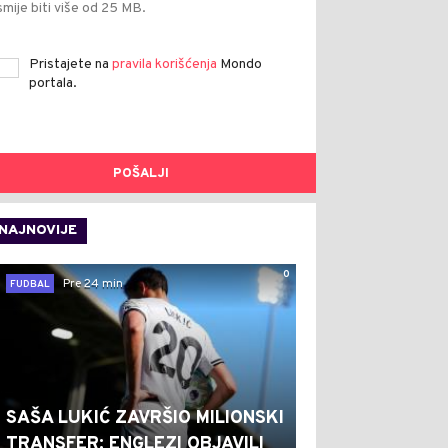
smije biti više od 25 MB.
Pristajete na
pravila korišćenja
Mondo
portala.
POŠALJI
NAJNOVIJE
0
Pre 24 min
FUDBAL
SAŠA LUKIĆ ZAVRŠIO MILIONSKI
TRANSFER: ENGLEZI OBJAVILI