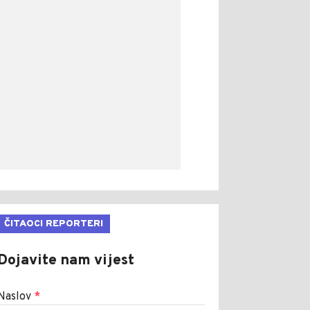
ČITAOCI REPORTERI
Dojavite nam vijest
Naslov
*