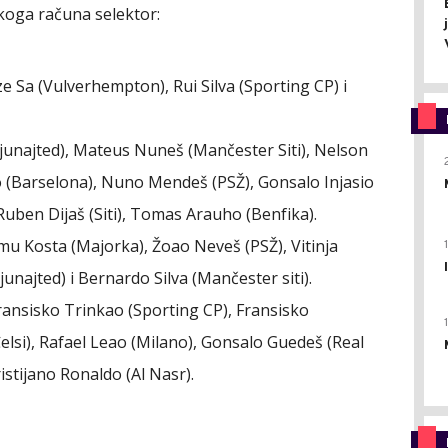
koga računa selektor:
ze Sa (Vulverhempton), Rui Silva (Sporting CP) i
junajted), Mateus Nuneš (Mančester Siti), Nelson
(Barselona), Nuno Mendeš (PSŽ), Gonsalo Injasio
 Ruben Dijaš (Siti), Tomas Arauho (Benfika).
amu Kosta (Majorka), Žoao Neveš (PSŽ), Vitinja
najted) i Bernardo Silva (Mančester siti).
 Fransisko Trinkao (Sporting CP), Fransisko
elsi), Rafael Leao (Milano), Gonsalo Guedeš (Real
istijano Ronaldo (Al Nasr).