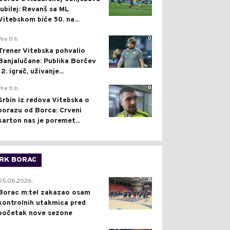
jubilej: Revanš sa ML
Vitebskom biće 50. na...
0
Pre 11 h
Trener Vitebska pohvalio
Banjalučane: Publika Borčev
12. igrač, uživanje...
0
Pre 11 h
Srbin iz redova Vitebska o
porazu od Borca: Crveni
karton nas je poremet...
RK BORAC
0
05.08.2026.
Borac m:tel zakazao osam
kontrolnih utakmica pred
početak nove sezone