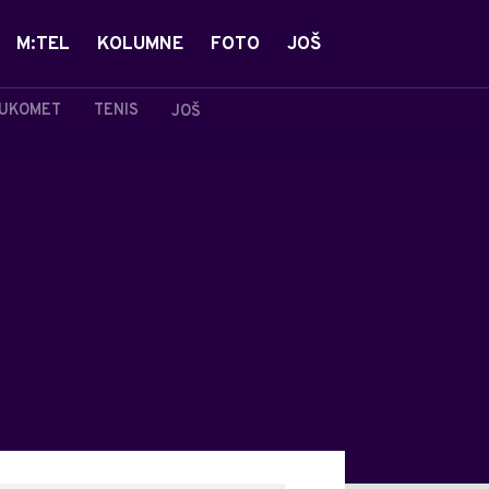
M:TEL
KOLUMNE
FOTO
JOŠ
UKOMET
TENIS
JOŠ