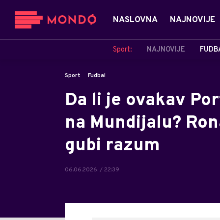
NASLOVNA
NAJNOVIJE
Sport:
NAJNOVIJE
FUDB
Sport
Fudbal
Da li je ovakav Por
na Mundijalu? Ron
gubi razum
06.06.2026. / 22:39