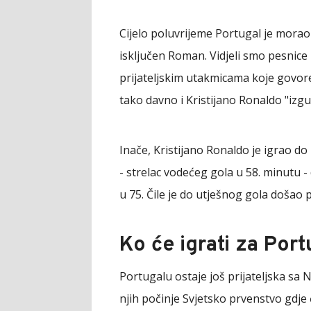
Cijelo poluvrijeme Portugal je morao 
isključen Roman. Vidjeli smo pesnice
prijateljskim utakmicama koje govore
tako davno i Kristijano Ronaldo "izgu
Inače, Kristijano Ronaldo je igrao 
- strelac vodećeg gola u 58. minutu 
u 75. Čile je do utješnog gola došao
Ko će igrati za Port
Portugalu ostaje još prijateljska sa N
njih počinje Svjetsko prvenstvo gdje