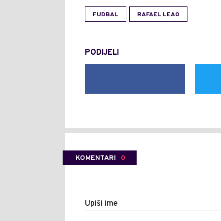
FUDBAL
RAFAEL LEAO
PODIJELI
KOMENTARI
0
Upiši ime