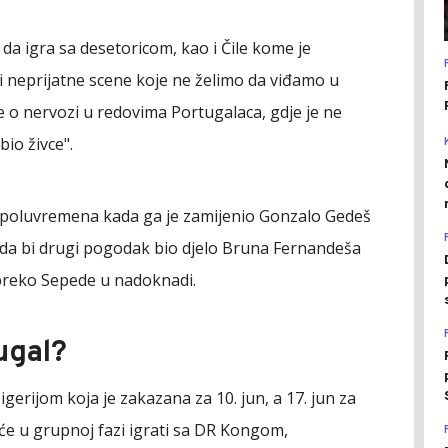
da igra sa desetoricom, kao i Čile kome je
 i neprijatne scene koje ne želimo da viđamo u
 o nervozi u redovima Portugalaca, gdje je ne
bio živce".
do poluvremena kada ga je zamijenio Gonzalo Gedeš
- da bi drugi pogodak bio djelo Bruna Fernandeša
 preko Sepede u nadoknadi.
ugal?
igerijom koja je zakazana za 10. jun, a 17. jun za
 će u grupnoj fazi igrati sa DR Kongom,