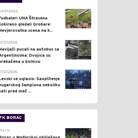
0
24.07.2026.
Fudbaleri UNA Štrasena
šokirano gledali Grobare:
Nevjerovatna scena na k...
0
22.07.2026.
Navijači pucali na autobus sa
Argentincima: Dvojica su
prebačena u bolnicu
1
07.07.2026.
Levski se oglasio: Saopštenje
bugarskog šampiona nekoliko
sati pred meč ...
FK BORAC
0
Pre 1 h
Borac u Mađarskoj obilježava