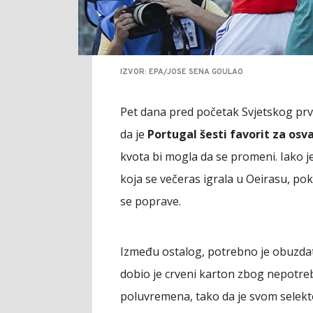
IZVOR: EPA/JOSE SENA GOULAO
Pet dana pred početak Svjetskog prv
da je
Portugal šesti favorit za osv
kvota bi mogla da se promeni. Iako je
koja se večeras igrala u Oeirasu, pok
se poprave.
Između ostalog, potrebno je obuzdat
dobio je crveni karton zbog nepotre
poluvremena, tako da je svom selek