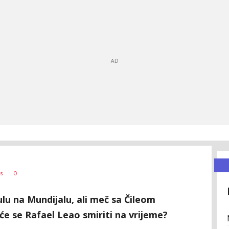
0
s
tulu na Mundijalu, ali meč sa Čileom
će se Rafael Leao smiriti na vrijeme?