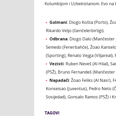
Kolumbijom i Uzbekistanom. Evo na 
Golmani
: Diogo Košta (Porto), Žo
Rikardo Veljo (Genčelerbirligi).
Odbrana
: Diogo Dalo (Mančester 
Semedo (Fenerbahče), Žoao Kanselo 
(Sporting), Renato Vejga (Viljareal),
Vezisti
: Ruben Neveš (Al Hilal), S
(PSŽ), Bruno Fernandeš (Mančester ju
Napadači
: Žoao Feliks (Al Nasr),
Konseisao (Juventus), Pedro Neto (Č
Sosijedad), Gonsalo Ramos (PSŽ) i Kr
TAGOVI