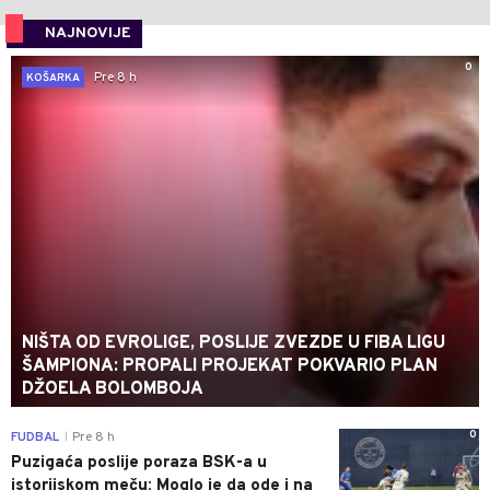
NAJNOVIJE
0
Pre 8 h
KOŠARKA
NIŠTA OD EVROLIGE, POSLIJE ZVEZDE U FIBA LIGU
ŠAMPIONA: PROPALI PROJEKAT POKVARIO PLAN
DŽOELA BOLOMBOJA
0
FUDBAL
Pre 8 h
|
Puzigaća poslije poraza BSK-a u
istorijskom meču: Moglo je da ode i na