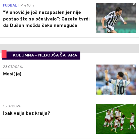
0
FUDBAL
Pre 10 h
|
"Vlahović je još nezaposlen jer nije
postao što se očekivalo": Gazeta tvrdi
da Dušan možda čeka nemoguće
KOLUMNA - NEBOJŠA ŠATARA
0
23.07.2026.
Mesi(ja)
2
15.07.2026.
Ipak valja bez kralja?