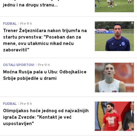
jednu i na drugu stranu...
0
FUDBAL
Pre 9 h
|
Trener Željezničara nakon trijumfa na
startu prvenstva: "Poseban dan za
mene, ovu utakmicu nikad neću
zaboraviti!"
0
OSTALI SPORTOVI
Pre 9 h
|
Moćna Rusija pala u Ubu: Odbojkašice
Srbije pobijedile u drami
0
FUDBAL
Pre 9 h
|
Olimpijakos hoće jednog od najvažnijih
igrača Zvezde: "Kontakt je već
uspostavljen"