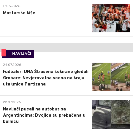
0
17.05.2026.
Mostarske kiše
NAVIJAČI
0
24.07.2026.
Fudbaleri UNA Štrasena šokirano gledali
Grobare: Nevjerovatna scena na kraju
utakmice Partizana
0
22.07.2026.
Navijači pucali na autobus sa
Argentincima: Dvojica su prebačena u
bolnicu