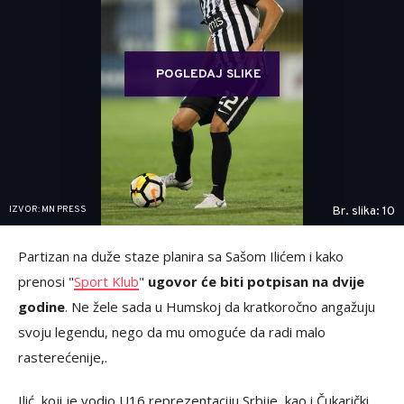
POGLEDAJ SLIKE
IZVOR: MN PRESS
Br. slika: 10
Partizan na duže staze planira sa Sašom Ilićem i kako
prenosi "
Sport Klub
"
ugovor će biti potpisan na dvije
godine
. Ne žele sada u Humskoj da kratkoročno angažuju
svoju legendu, nego da mu omoguće da radi malo
rasterećenije,.
Ilić, koji je vodio U16 reprezentaciju Srbije, kao i Čukarički,