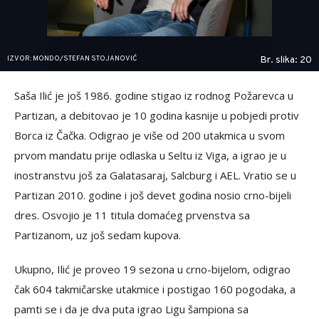
IZVOR: MONDO/STEFAN STOJANOVIĆ
Br. slika: 20
Saša Ilić je još 1986. godine stigao iz rodnog Požarevca u
Partizan, a debitovao je 10 godina kasnije u pobjedi protiv
Borca iz Čačka. Odigrao je više od 200 utakmica u svom
prvom mandatu prije odlaska u Seltu iz Viga, a igrao je u
inostranstvu još za Galatasaraj, Salcburg i AEL. Vratio se u
Partizan 2010. godine i još devet godina nosio crno-bijeli
dres. Osvojio je 11 titula domaćeg prvenstva sa
Partizanom, uz još sedam kupova.
Ukupno, Ilić je proveo 19 sezona u crno-bijelom, odigrao
čak 604 takmičarske utakmice i postigao 160 pogodaka, a
pamti se i da je dva puta igrao Ligu šampiona sa