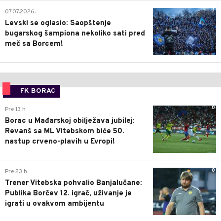
1
07.07.2026.
Levski se oglasio: Saopštenje
bugarskog šampiona nekoliko sati pred
meč sa Borcem!
FK BORAC
0
Pre 13 h
Borac u Mađarskoj obilježava jubilej:
Revanš sa ML Vitebskom biće 50.
nastup crveno-plavih u Evropi!
0
Pre 23 h
Trener Vitebska pohvalio Banjalučane:
Publika Borčev 12. igrač, uživanje je
igrati u ovakvom ambijentu