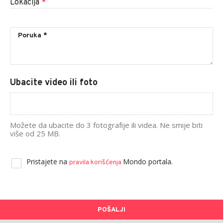
Lokacija
*
Ubacite video ili foto
Možete da ubacite do 3 fotografije ili videa. Ne smije biti
više od 25 MB.
Pristajete na
Mondo portala.
pravila korišćenja
POŠALJI