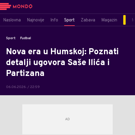
Naslovna
Najnovije
Info
Sport
Zabava
Magazin
M
Sport
Fudbal
Nova era u Humskoj: Poznati
detalji ugovora Saše Ilića i
Partizana
06.06.2026. / 22:59