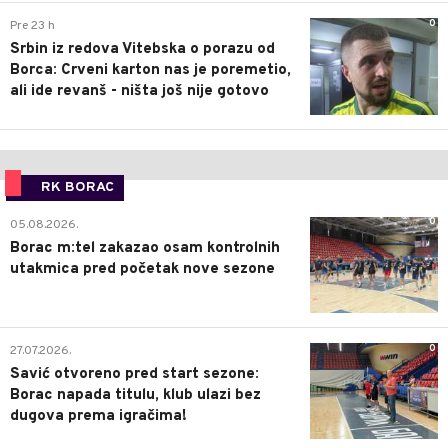
0
Pre 23 h
Srbin iz redova Vitebska o porazu od
Borca: Crveni karton nas je poremetio,
ali ide revanš - ništa još nije gotovo
RK BORAC
0
05.08.2026.
Borac m:tel zakazao osam kontrolnih
utakmica pred početak nove sezone
0
27.07.2026.
Savić otvoreno pred start sezone:
Borac napada titulu, klub ulazi bez
dugova prema igračima!