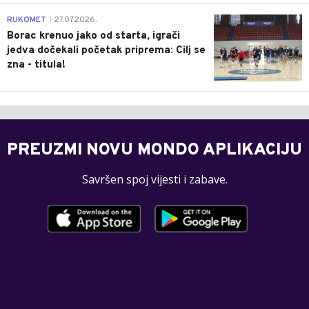
0
RUKOMET
27.07.2026.
|
Borac krenuo jako od starta, igrači
jedva dočekali početak priprema: Cilj se
zna - titula!
PREUZMI NOVU MONDO APLIKACIJU
Savršen spoj vijesti i zabave.