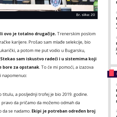
Br. slika: 20
i ovo je totalno drugačije.
Trenerskim poslom
račke karijere. Prošao sam mlađe selekcije, bio
Čukarički, a potom me put vodio u Bugarsku,
.
Stekao sam iskustvo radeći i u sistemima koji
 se bore za opstanak
. To će mi pomoći, a izazova
ć i napomenuo:
titulu, a posljednji trofej je bio 2019. godine.
o pravo da pričamo da možemo odmah da
vo da se nadamo.
Ekipi je potreban određen broj