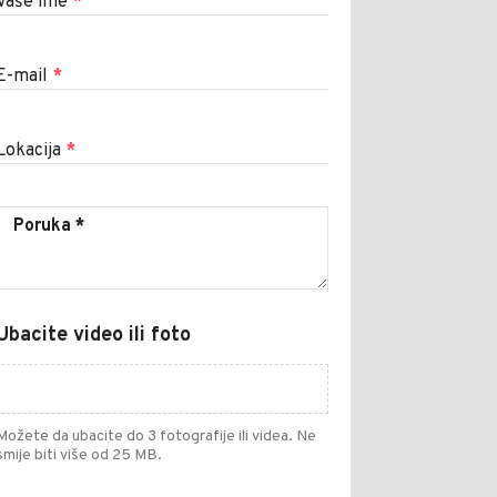
Vaše ime
*
E-mail
*
Lokacija
*
Ubacite video ili foto
Možete da ubacite do 3 fotografije ili videa. Ne
smije biti više od 25 MB.