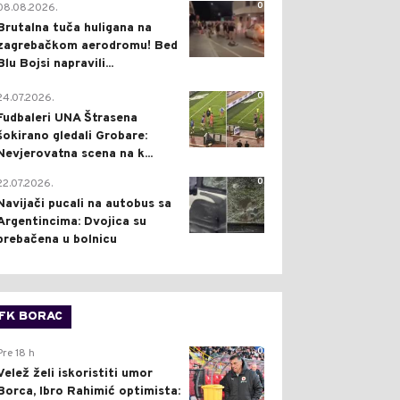
0
08.08.2026.
Brutalna tuča huligana na
zagrebačkom aerodromu! Bed
Blu Bojsi napravili...
0
24.07.2026.
Fudbaleri UNA Štrasena
šokirano gledali Grobare:
Nevjerovatna scena na k...
0
22.07.2026.
Navijači pucali na autobus sa
Argentincima: Dvojica su
prebačena u bolnicu
FK BORAC
0
Pre 18 h
Velež želi iskoristiti umor
Borca, Ibro Rahimić optimista: