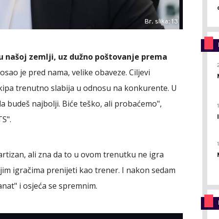
Br. slika: 13
 u našoj zemlji, uz dužno poštovanje prema
sao je pred nama, velike obaveze. Ciljevi
 ekipa trenutno slabija u odnosu na konkurente. U
a budeš najbolji. Biće teško, ali probaćemo",
TS".
rtizan, ali zna da to u ovom trenutku ne igra
vojim igračima prenijeti kao trener. I nakon sedam
anat" i osjeća se spremnim.