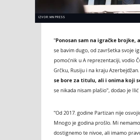
IZVOR: MN PRESS
"
Ponosan sam na igračke brojke, al
se bavim dugo, od završetka svoje ig
pomoćnik u A reprezentaciji, vodio 
Grčku, Rusiju i na kraju Azerbejdžan
se bore za titulu, ali i onima koji
se nikada nisam plašio", dodao je Ili
"Od 2017. godine Partizan nije osvojio 
Mnogo je godina prošlo. Mi nemam
dostignemo te nivoe, ali imamo pra