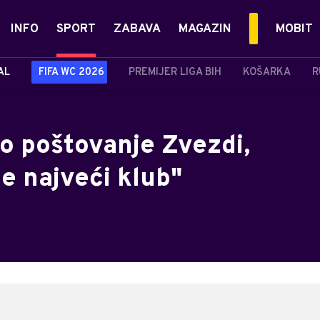
INFO
SPORT
ZABAVA
MAGAZIN
MOBIT
AL
FIFA WC 2026
PREMIJER LIGA BIH
KOŠARKA
R
no poštovanje Zvezdi,
e najveći klub"