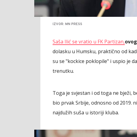
IZVOR: MN PRESS
Saša Ilić se vratio u FK Partizan,
ovog
dolasku u Humsku, praktično od kada 
su se "kockice poklopile" i uspio je
trenutku.
Toga je svjestan i od toga ne bježi, 
bio prvak Srbije, odnosno od 2019. nij
najdužih suša u istoriji kluba.