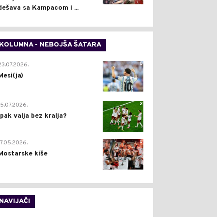
dešava sa Kampacom i ...
KOLUMNA - NEBOJŠA ŠATARA
0
23.07.2026.
Mesi(ja)
2
15.07.2026.
Ipak valja bez kralja?
0
17.05.2026.
Mostarske kiše
NAVIJAČI