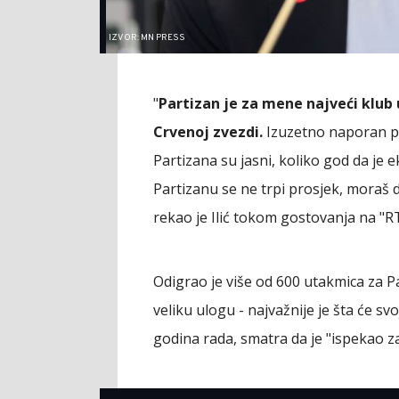
IZVOR: MN PRESS
"
Partizan je za mene najveći klub
Crvenoj zvezdi.
Izuzetno naporan po
Partizana su jasni, koliko god da je
Partizanu se ne trpi prosjek, moraš d
rekao je Ilić tokom gostovanja na "R
Odigrao je više od 600 utakmica za Pa
veliku ulogu - najvažnije je šta će s
godina rada, smatra da je "ispekao z