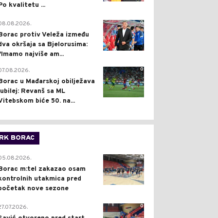
Po kvalitetu ...
0
08.08.2026.
Borac protiv Veleža između
dva okršaja sa Bjelorusima:
"Imamo najviše am...
0
07.08.2026.
Borac u Mađarskoj obilježava
jubilej: Revanš sa ML
Vitebskom biće 50. na...
RK BORAC
0
05.08.2026.
Borac m:tel zakazao osam
kontrolnih utakmica pred
početak nove sezone
0
27.07.2026.