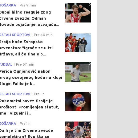
0
KOŠARKA
Pre 9 min
|
Dubai hitno reaguje zbog
Crvene zvezde: Odmah
dovode pojačanje, osvajača...
0
OSTALI SPORTOVI
Pre 40 min
|
Srbija hoće Evropsko
prvenstvo: "Igraće se u tri
države, ali će finale b...
0
FUDBAL
Pre 57 min
|
Perica Ognjenović nakon
prvog osvojenog boda na klupi
Sloge: Falilo je k...
0
OSTALI SPORTOVI
Pre 1 h
|
Rukometni savez Srbije je
prošlost: Promijenjen statut,
ime i vizuelni i...
0
KOŠARKA
Pre 1 h
|
Da li je tim Crvene zvezde
kompletiran? Evo šta se