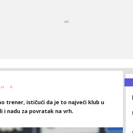
0
.rs
o trener, ističući da je to najveći klub u
li i nadu za povratak na vrh.