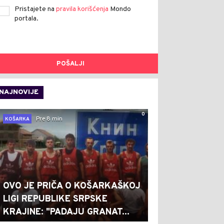
Pristajete na
pravila korišćenja
Mondo
portala.
POŠALJI
NAJNOVIJE
0
Pre 8 min
KOŠARKA
OVO JE PRIČA O KOŠARKAŠKOJ
LIGI REPUBLIKE SRPSKE
KRAJINE: "PADAJU GRANAT...