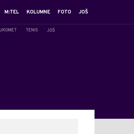
M:TEL
KOLUMNE
FOTO
JOŠ
UKOMET
TENIS
JOŠ