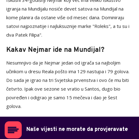
Iskusni 34-godišnji Nejmar koji već ima veliko iskustvo
igranja na Mundijalu nosiće devet satova na Mundijal na
kome planira da ostane više od mesec dana. Dominiraju
satovi najpoznatije i najluksuznije marke "Roleks", a tu su i
dva Patek Filipa".
Kakav Nejmar ide na Mundijal?
Nesumnjivo da je Nejmar jedan od igrača sa najboljim
učinkom u dresu Reala pošto ima 129 nastupa i 79 golova.
Do sada je igrao na tri Svjetska prvenstva i ovo će mu biti
četvrto. Ipak ove sezone se vratio u Santos, dugo bio
povređen i odigrao je samo 15 mečeva i dao je šest
golova.
Naše vijesti ne morate da provjeravate