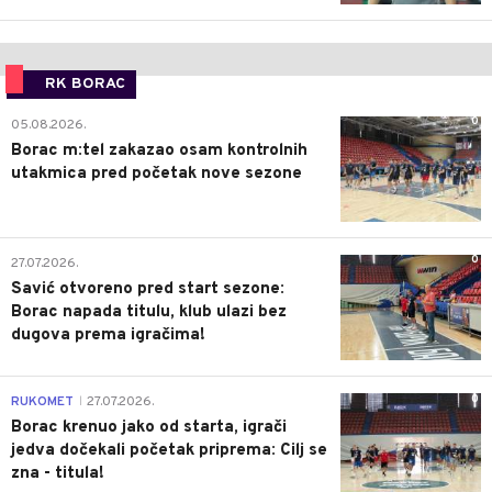
RK BORAC
0
05.08.2026.
Borac m:tel zakazao osam kontrolnih
utakmica pred početak nove sezone
0
27.07.2026.
Savić otvoreno pred start sezone:
Borac napada titulu, klub ulazi bez
dugova prema igračima!
0
RUKOMET
27.07.2026.
|
Borac krenuo jako od starta, igrači
jedva dočekali početak priprema: Cilj se
zna - titula!