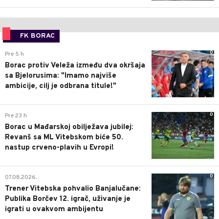
FK BORAC
0
Pre 5 h
Borac protiv Veleža između dva okršaja
sa Bjelorusima: "Imamo najviše
ambicije, cilj je odbrana titule!"
0
Pre 23 h
Borac u Mađarskoj obilježava jubilej:
Revanš sa ML Vitebskom biće 50.
nastup crveno-plavih u Evropi!
0
07.08.2026.
Trener Vitebska pohvalio Banjalučane:
Publika Borčev 12. igrač, uživanje je
igrati u ovakvom ambijentu