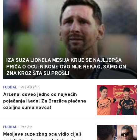
IZA SUZA LIONELA MESIJA KRIJE SE NAJLJEPŠA
PRIČA O OCU: NIKOME OVO NIJE REKAO, SAMO ON
ZNA KROZ ŠTA SU PROŠLI
0
FUDBAL
Pre 49 min
|
Arsenal doveo jedno od najvećih
pojačanja ikada! Za Brazilca plaćena
ozbiljna suma novca!
0
FUDBAL
Pre 2 h
|
Mesijeve suze zbog oca vidio cijeli