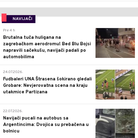
NAVIJAČI
0
Pre 4 h
Brutalna tuča huligana na
zagrebačkom aerodromu! Bed Blu Bojsi
napravili sačekušu, navijači padali po
automobilima
0
24.07.2026.
Fudbaleri UNA Štrasena šokirano gledali
Grobare: Nevjerovatna scena na kraju
utakmice Partizana
0
22.07.2026.
Navijači pucali na autobus sa
Argentincima: Dvojica su prebačena u
bolnicu