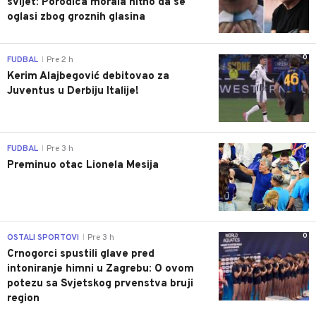
svijet: Porodica morala hitno da se
oglasi zbog groznih glasina
0
FUDBAL
Pre 2 h
|
Kerim Alajbegović debitovao za
Juventus u Derbiju Italije!
0
FUDBAL
Pre 3 h
|
Preminuo otac Lionela Mesija
0
OSTALI SPORTOVI
Pre 3 h
|
Crnogorci spustili glave pred
intoniranje himni u Zagrebu: O ovom
potezu sa Svjetskog prvenstva bruji
region