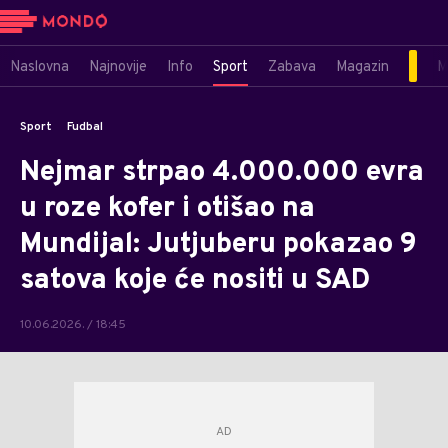
Naslovna
Najnovije
Info
Sport
Zabava
Magazin
M
Sport
Fudbal
Nejmar strpao 4.000.000 evra
u roze kofer i otišao na
Mundijal: Jutjuberu pokazao 9
satova koje će nositi u SAD
10.06.2026. / 18:45