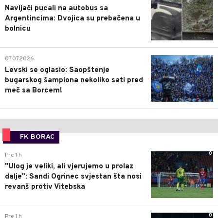
Navijači pucali na autobus sa
Argentincima: Dvojica su prebačena u
bolnicu
1
07.07.2026.
Levski se oglasio: Saopštenje
bugarskog šampiona nekoliko sati pred
meč sa Borcem!
FK BORAC
0
Pre 1 h
"Ulog je veliki, ali vjerujemo u prolaz
dalje": Sandi Ogrinec svjestan šta nosi
revanš protiv Vitebska
0
Pre 1 h