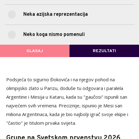
0%
Neka azijska reprezentacija
Neka azijska reprezentacija
(0)
11.4%
Neko koga nismo pomenuli
Neko koga nismo pomenuli
(13)
POVRATAK NA GLASANJE
GLASAJ
REZULTATI
Podsjeća to sigurno Đokovića i na njegov pohod na
olimpijsko zlato u Parizu, doduše tu odgovara i paralela
Argentine i Mesija u Kataru, kada su "gaučosi" ispunili san
najvećem svih vremena. Preciznije, ispunio je Mesi san
miliona Argentinaca, kada je bio najbolji igrač svoje ekipe i
"častio" je titulom prvaka svijeta.
Grupe na Svetskom prvenstvu 2026