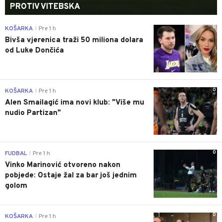
PROTIV VITEBSKA
0
KOŠARKA
Pre 1 h
|
Bivša vjerenica traži 50 miliona dolara
od Luke Dončića
0
KOŠARKA
Pre 1 h
|
Alen Smailagić ima novi klub: "Više mu
nudio Partizan"
0
FUDBAL
Pre 1 h
|
Vinko Marinović otvoreno nakon
pobjede: Ostaje žal za bar još jednim
golom
0
KOŠARKA
Pre 1 h
|