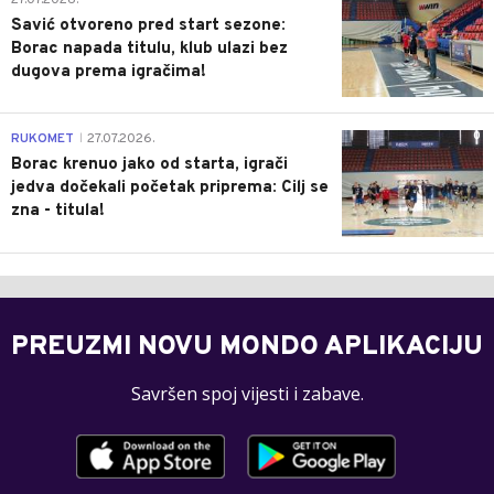
27.07.2026.
Savić otvoreno pred start sezone:
Borac napada titulu, klub ulazi bez
dugova prema igračima!
0
RUKOMET
27.07.2026.
|
Borac krenuo jako od starta, igrači
jedva dočekali početak priprema: Cilj se
zna - titula!
PREUZMI NOVU MONDO APLIKACIJU
Savršen spoj vijesti i zabave.