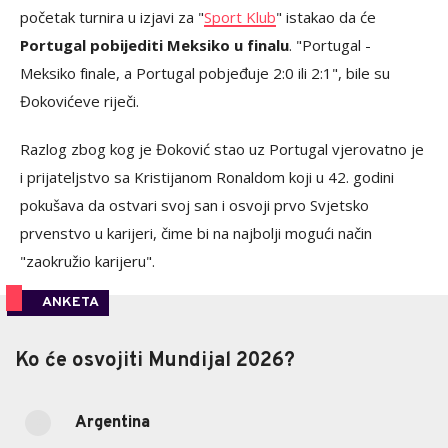
početak turnira u izjavi za "
Sport Klub
" istakao da će
Portugal pobijediti Meksiko u finalu
. "Portugal -
Meksiko finale, a Portugal pobjeđuje 2:0 ili 2:1", bile su
Đokovićeve riječi.
Razlog zbog kog je Đoković stao uz Portugal vjerovatno je
i prijateljstvo sa Kristijanom Ronaldom koji u 42. godini
pokušava da ostvari svoj san i osvoji prvo Svjetsko
prvenstvo u karijeri, čime bi na najbolji mogući način
"zaokružio karijeru".
ANKETA
Ko će osvojiti Mundijal 2026?
Ko će osvojiti Mundijal 2026?
Argentina
13.16%
Argentina