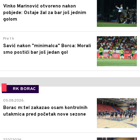
Vinko Marinović otvoreno nakon
pobjede: Ostaje žal za bar još jednim
golom
0
Pre 1 h
Savić nakon "minimalca" Borca: Morali
smo postići bar još jedan gol
RK BORAC
0
05.08.2026.
Borac m:tel zakazao osam kontrolnih
utakmica pred početak nove sezone
0