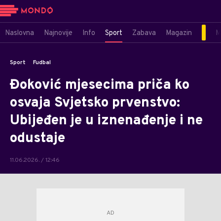
Naslovna
Najnovije
Info
Sport
Zabava
Magazin
M
Sport
Fudbal
Đoković mjesecima priča ko
osvaja Svjetsko prvenstvo:
Ubijeđen je u iznenađenje i ne
odustaje
11.06.2026. / 12:46