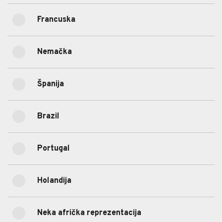
(15)
Francuska
18.42%
Francuska
(21)
Nemačka
1.75%
Nemačka
(2)
Španija
12.28%
Španija
(14)
10.53%
Brazil
Brazil
(12)
18.42%
Portugal
Portugal
(21)
12.28%
Holandija
Holandija
(14)
1.75%
Neka afrička reprezentacija
Neka afrička reprezentacija
(2)