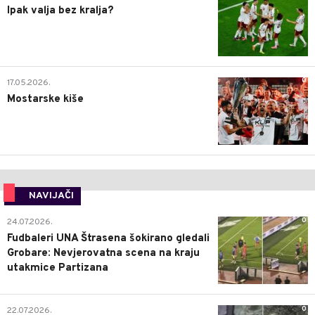
Ipak valja bez kralja?
0
17.05.2026.
Mostarske kiše
NAVIJAČI
0
24.07.2026.
Fudbaleri UNA Štrasena šokirano gledali
Grobare: Nevjerovatna scena na kraju
utakmice Partizana
0
22.07.2026.