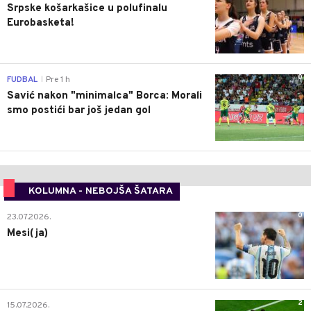
Srpske košarkašice u polufinalu
Eurobasketa!
0
FUDBAL
Pre 1 h
|
Savić nakon "minimalca" Borca: Morali
smo postići bar još jedan gol
KOLUMNA - NEBOJŠA ŠATARA
0
23.07.2026.
Mesi(ja)
2
15.07.2026.