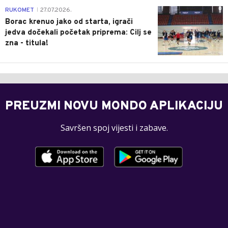
0
RUKOMET
27.07.2026.
|
Borac krenuo jako od starta, igrači
jedva dočekali početak priprema: Cilj se
zna - titula!
PREUZMI NOVU MONDO APLIKACIJU
Savršen spoj vijesti i zabave.