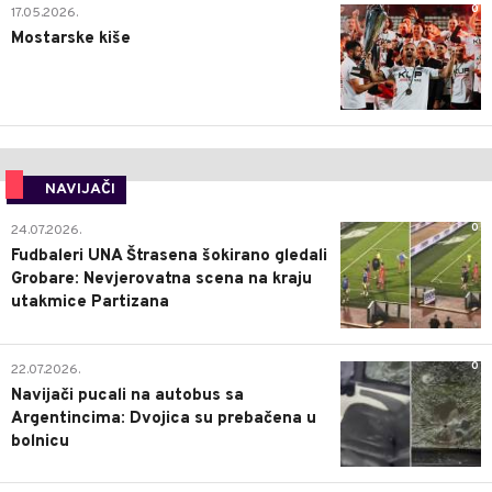
0
17.05.2026.
Mostarske kiše
NAVIJAČI
0
24.07.2026.
Fudbaleri UNA Štrasena šokirano gledali
Grobare: Nevjerovatna scena na kraju
utakmice Partizana
0
22.07.2026.
Navijači pucali na autobus sa
Argentincima: Dvojica su prebačena u
bolnicu