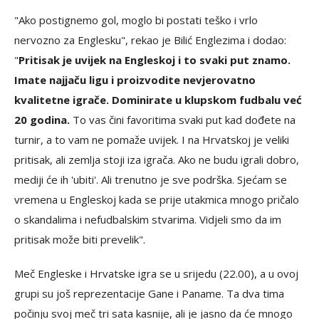
"Ako postignemo gol, moglo bi postati teško i vrlo
nervozno za Englesku", rekao je Bilić Englezima i dodao:
"
Pritisak je uvijek na Engleskoj i to svaki put znamo.
Imate najjaču ligu i proizvodite nevjerovatno
kvalitetne igrače. Dominirate u klupskom fudbalu već
20 godina.
To vas čini favoritima svaki put kad dođete na
turnir, a to vam ne pomaže uvijek. I na Hrvatskoj je veliki
pritisak, ali zemlja stoji iza igrača. Ako ne budu igrali dobro,
mediji će ih 'ubiti'. Ali trenutno je sve podrška. Sjećam se
vremena u Engleskoj kada se prije utakmica mnogo pričalo
o skandalima i nefudbalskim stvarima. Vidjeli smo da im
pritisak može biti prevelik".
Meč Engleske i Hrvatske igra se u srijedu (22.00), a u ovoj
grupi su još reprezentacije Gane i Paname. Ta dva tima
počinju svoj meč tri sata kasnije, ali je jasno da će mnogo