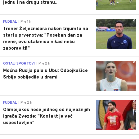
jednu i na drugu stranu...
0
FUDBAL
Pre 1 h
|
Trener Željezničara nakon trijumfa na
startu prvenstva: "Poseban dan za
mene, ovu utakmicu nikad neću
zaboraviti!"
0
OSTALI SPORTOVI
Pre 2 h
|
Moćna Rusija pala u Ubu: Odbojkašice
Srbije pobijedile u drami
0
FUDBAL
Pre 2 h
|
Olimpijakos hoće jednog od najvažnijih
igrača Zvezde: "Kontakt je već
uspostavljen"