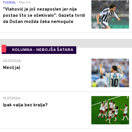
0
FUDBAL
Pre 3 h
|
"Vlahović je još nezaposlen jer nije
postao što se očekivalo": Gazeta tvrdi
da Dušan možda čeka nemoguće
KOLUMNA - NEBOJŠA ŠATARA
0
23.07.2026.
Mesi(ja)
2
15.07.2026.
Ipak valja bez kralja?