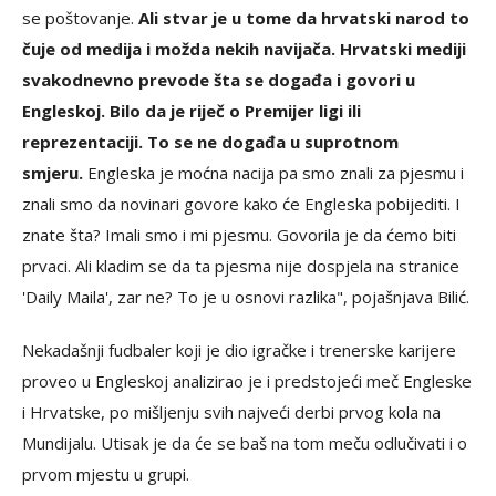
se poštovanje.
Ali stvar je u tome da hrvatski narod to
čuje od medija i možda nekih navijača. Hrvatski mediji
svakodnevno prevode šta se događa i govori u
Engleskoj. Bilo da je riječ o Premijer ligi ili
reprezentaciji. To se ne događa u suprotnom
smjeru.
Engleska je moćna nacija pa smo znali za pjesmu i
znali smo da novinari govore kako će Engleska pobijediti. I
znate šta? Imali smo i mi pjesmu. Govorila je da ćemo biti
prvaci. Ali kladim se da ta pjesma nije dospjela na stranice
'Daily Maila', zar ne? To je u osnovi razlika", pojašnjava Bilić.
Nekadašnji fudbaler koji je dio igračke i trenerske karijere
proveo u Engleskoj analizirao je i predstojeći meč Engleske
i Hrvatske, po mišljenju svih najveći derbi prvog kola na
Mundijalu. Utisak je da će se baš na tom meču odlučivati i o
prvom mjestu u grupi.