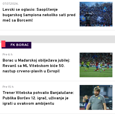
1
07.07.2026.
Levski se oglasio: Saopštenje
bugarskog šampiona nekoliko sati pred
meč sa Borcem!
FK BORAC
0
Pre 6 h
Borac u Mađarskoj obilježava jubilej:
Revanš sa ML Vitebskom biće 50.
nastup crveno-plavih u Evropi!
0
Pre 15 h
Trener Vitebska pohvalio Banjalučane:
Publika Borčev 12. igrač, uživanje je
igrati u ovakvom ambijentu