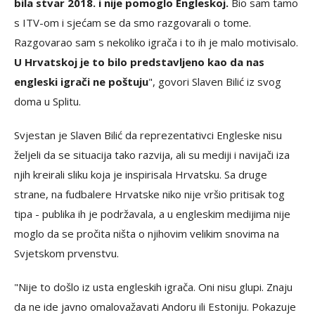
bila stvar 2018. i nije pomoglo Engleskoj.
Bio sam tamo
s ITV-om i sjećam se da smo razgovarali o tome.
Razgovarao sam s nekoliko igrača i to ih je malo motivisalo.
U Hrvatskoj je to bilo predstavljeno kao da nas
engleski igrači ne poštuju
", govori Slaven Bilić iz svog
doma u Splitu.
Svjestan je Slaven Bilić da reprezentativci Engleske nisu
željeli da se situacija tako razvija, ali su mediji i navijači iza
njih kreirali sliku koja je inspirisala Hrvatsku. Sa druge
strane, na fudbalere Hrvatske niko nije vršio pritisak tog
tipa - publika ih je podržavala, a u engleskim medijima nije
moglo da se pročita ništa o njihovim velikim snovima na
Svjetskom prvenstvu.
"Nije to došlo iz usta engleskih igrača. Oni nisu glupi. Znaju
da ne ide javno omalovažavati Andoru ili Estoniju. Pokazuje