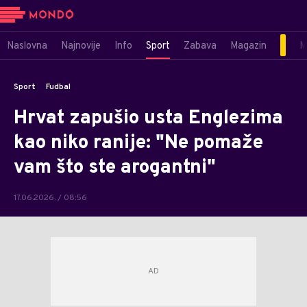
Naslovna
Najnovije
Info
Sport
Zabava
Magazin
M
Sport
Fudbal
Hrvat zapušio usta Englezima
kao niko ranije: "Ne pomaže
vam što ste arogantni"
17.06.2026. / 08:56