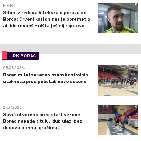
0
Pre 16 h
Srbin iz redova Vitebska o porazu od
Borca: Crveni karton nas je poremetio,
ali ide revanš - ništa još nije gotovo
RK BORAC
0
05.08.2026.
Borac m:tel zakazao osam kontrolnih
utakmica pred početak nove sezone
0
27.07.2026.
Savić otvoreno pred start sezone:
Borac napada titulu, klub ulazi bez
dugova prema igračima!