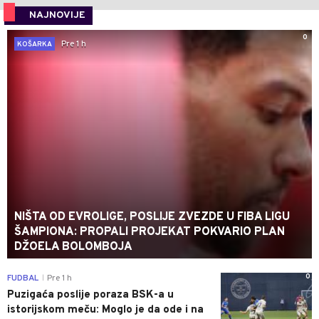
NAJNOVIJE
0
Pre 1 h
KOŠARKA
NIŠTA OD EVROLIGE, POSLIJE ZVEZDE U FIBA LIGU
ŠAMPIONA: PROPALI PROJEKAT POKVARIO PLAN
DŽOELA BOLOMBOJA
0
FUDBAL
Pre 1 h
|
Puzigaća poslije poraza BSK-a u
istorijskom meču: Moglo je da ode i na