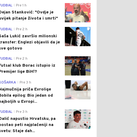
0
FUDBAL
Pre 1 h
|
Dejan Stanković: "Ovdje je
uvijek pitanje života i smrti"
0
FUDBAL
Pre 2 h
|
Saša Lukić završio milionski
transfer: Englezi objavili da je
sve gotovo
0
FUDBAL
Pre 2 h
|
Futsal klub Borac istupio iz
Premijer lige BiH!?
0
KOŠARKA
Pre 3 h
|
Najmučnija priča Evrolige
dobila epilog: Bio jedan od
najboljih u Evropi...
0
FUDBAL
Pre 3 h
|
Dalić napustio Hrvatsku, pa
postao peti najplaćeniji na
svetu: Staje dah...