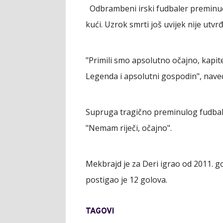
Odbrambeni irski fudbaler preminuo j
kući. Uzrok smrti još uvijek nije utvr
"Primili smo apsolutno očajno, kapit
Legenda i apsolutni gospodin", navede
Supruga tragično preminulog fudbale
"Nemam riječi, očajno".
Mekbrajd je za Deri igrao od 2011. g
postigao je 12 golova.
TAGOVI