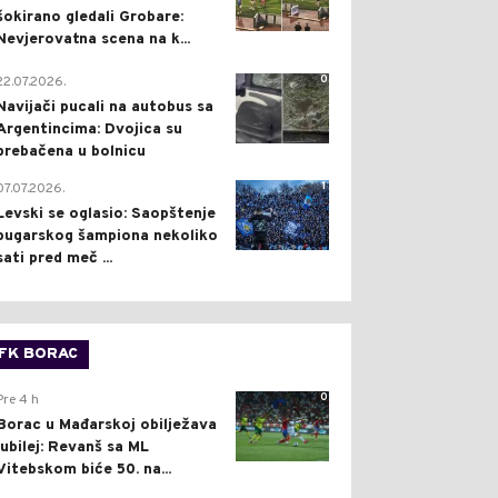
šokirano gledali Grobare:
Nevjerovatna scena na k...
0
22.07.2026.
Navijači pucali na autobus sa
Argentincima: Dvojica su
prebačena u bolnicu
1
07.07.2026.
Levski se oglasio: Saopštenje
bugarskog šampiona nekoliko
sati pred meč ...
FK BORAC
0
Pre 4 h
Borac u Mađarskoj obilježava
jubilej: Revanš sa ML
Vitebskom biće 50. na...