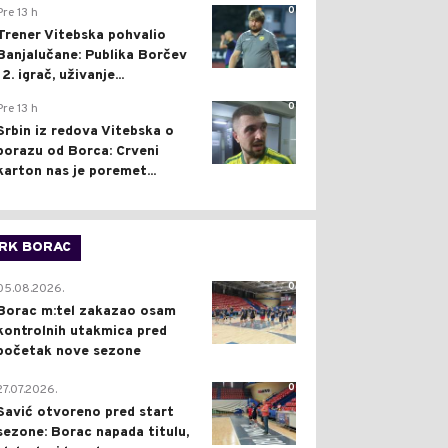
0
Pre 13 h
Trener Vitebska pohvalio
Banjalučane: Publika Borčev
12. igrač, uživanje...
0
Pre 13 h
Srbin iz redova Vitebska o
porazu od Borca: Crveni
karton nas je poremet...
RK BORAC
0
05.08.2026.
Borac m:tel zakazao osam
kontrolnih utakmica pred
početak nove sezone
0
27.07.2026.
Savić otvoreno pred start
sezone: Borac napada titulu,