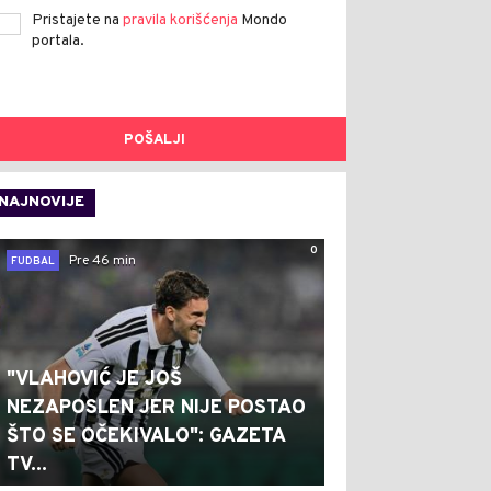
Pristajete na
pravila korišćenja
Mondo
portala.
POŠALJI
NAJNOVIJE
0
Pre 46 min
FUDBAL
"VLAHOVIĆ JE JOŠ
NEZAPOSLEN JER NIJE POSTAO
ŠTO SE OČEKIVALO": GAZETA
TV...