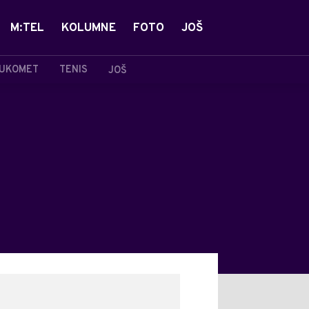
M:TEL
KOLUMNE
FOTO
JOŠ
UKOMET
TENIS
JOŠ