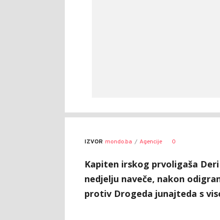
0
IZVOR
mondo.ba
Agencije
Kapiten irskog prvoligaša Deri
nedjelju naveče, nakon odigra
protiv Drogeda junajteda s viso