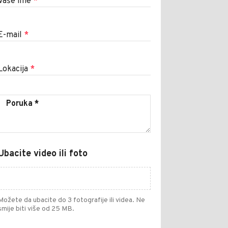
Vaše ime
*
E-mail
*
Lokacija
*
Ubacite video ili foto
Možete da ubacite do 3 fotografije ili videa. Ne
smije biti više od 25 MB.