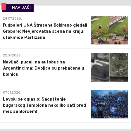
NAVIJAČI
0
24.07.2026.
Fudbaleri UNA Štrasena šokirano gledali
Grobare: Nevjerovatna scena na kraju
utakmice Partizana
0
22.07.2026.
Navijači pucali na autobus sa
Argentincima: Dvojica su prebačena u
bolnicu
1
07.07.2026.
Levski se oglasio: Saopštenje
bugarskog šampiona nekoliko sati pred
meč sa Borcem!