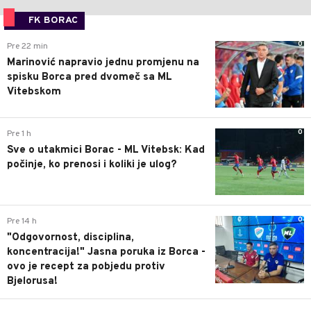
FK BORAC
0
Pre 22 min
Marinović napravio jednu promjenu na
spisku Borca pred dvomeč sa ML
Vitebskom
0
Pre 1 h
Sve o utakmici Borac - ML Vitebsk: Kad
počinje, ko prenosi i koliki je ulog?
0
Pre 14 h
"Odgovornost, disciplina,
koncentracija!" Jasna poruka iz Borca -
ovo je recept za pobjedu protiv
Bjelorusa!