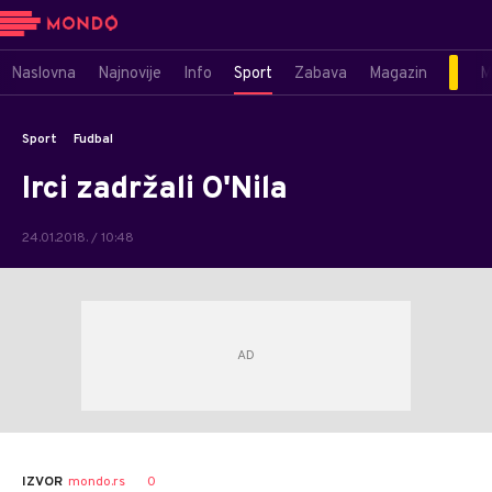
Naslovna
Najnovije
Info
Sport
Zabava
Magazin
M
Sport
Fudbal
Irci zadržali O'Nila
24.01.2018. / 10:48
0
IZVOR
mondo.rs