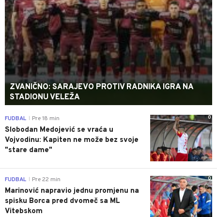
ZVANIČNO: SARAJEVO PROTIV RADNIKA IGRA NA
STADIONU VELEŽA
0
FUDBAL
Pre 18 min
|
Slobodan Medojević se vraća u
Vojvodinu: Kapiten ne može bez svoje
"stare dame"
0
FUDBAL
Pre 22 min
|
Marinović napravio jednu promjenu na
spisku Borca pred dvomeč sa ML
Vitebskom