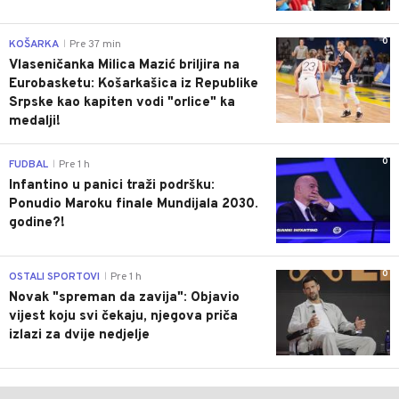
0
KOŠARKA
Pre 37 min
|
Vlaseničanka Milica Mazić briljira na
Eurobasketu: Košarkašica iz Republike
Srpske kao kapiten vodi "orlice" ka
medalji!
0
FUDBAL
Pre 1 h
|
Infantino u panici traži podršku:
Ponudio Maroku finale Mundijala 2030.
godine?!
0
OSTALI SPORTOVI
Pre 1 h
|
Novak "spreman da zavija": Objavio
vijest koju svi čekaju, njegova priča
izlazi za dvije nedjelje