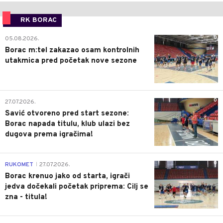
RK BORAC
0
05.08.2026.
Borac m:tel zakazao osam kontrolnih
utakmica pred početak nove sezone
0
27.07.2026.
Savić otvoreno pred start sezone:
Borac napada titulu, klub ulazi bez
dugova prema igračima!
0
RUKOMET
27.07.2026.
|
Borac krenuo jako od starta, igrači
jedva dočekali početak priprema: Cilj se
zna - titula!