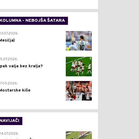
KOLUMNA - NEBOJŠA ŠATARA
0
23.07.2026.
Mesi(ja)
2
15.07.2026.
Ipak valja bez kralja?
0
17.05.2026.
Mostarske kiše
NAVIJAČI
0
24.07.2026.