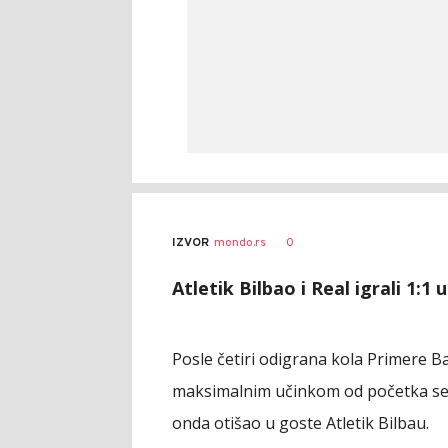
0
IZVOR
mondo.rs
Atletik Bilbao i Real igrali 1:1
Posle četiri odigrana kola Primere B
maksimalnim učinkom od početka sezo
onda otišao u goste Atletik Bilbau.