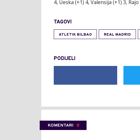
4, Ueska (+1) 4, Valensija (+1) 3, Rajo
TAGOVI
ATLETIK BILBAO
REAL MADRID
PODIJELI
KOMENTARI
0