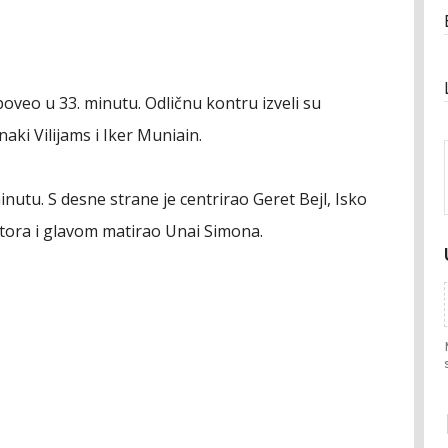
eo u 33. minutu. Odličnu kontru izveli su
naki Vilijams i Iker Muniain.
inutu. S desne strane je centrirao Geret Bejl, Isko
tora i glavom matirao Unai Simona.