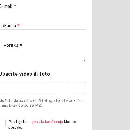
E-mail
*
Lokacija
*
Ubacite video ili foto
Možete da ubacite do 3 fotografije ili videa. Ne
smije biti više od 25 MB.
Pristajete na
pravila korišćenja
Mondo
portala.