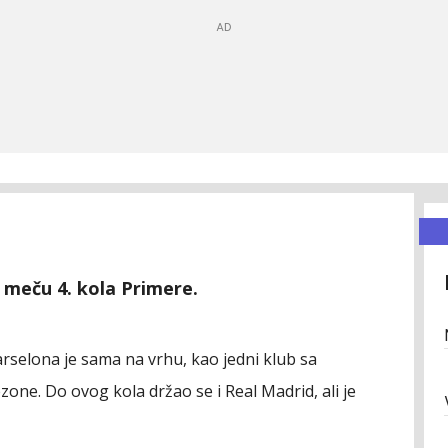
 u meču 4. kola Primere.
arselona je sama na vrhu, kao jedni klub sa
ne. Do ovog kola držao se i Real Madrid, ali je