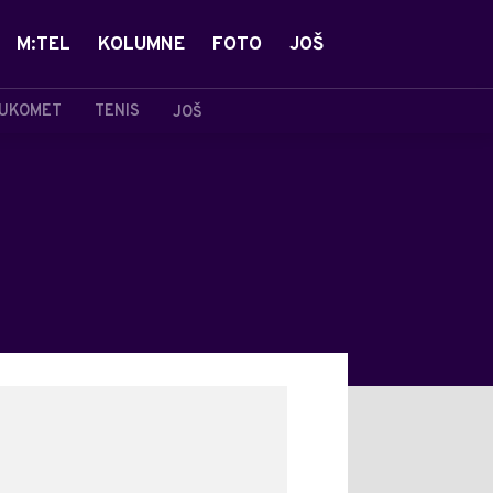
M:TEL
KOLUMNE
FOTO
JOŠ
UKOMET
TENIS
JOŠ