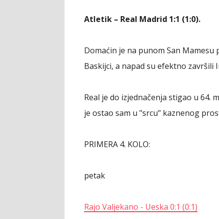
Atletik – Real Madrid 1:1 (1:0).
Domaćin je na punom San Mamesu pov
Baskijci, a napad su efektno završili I
Real je do izjednačenja stigao u 64. m
je ostao sam u "srcu" kaznenog pros
PRIMERA 4. KOLO:
petak
Rajo Valjekano - Ueska
0:1
(0:1)