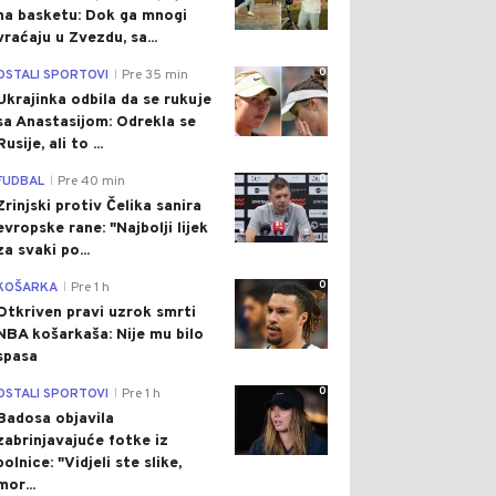
na basketu: Dok ga mnogi
vraćaju u Zvezdu, sa...
0
OSTALI SPORTOVI
Pre 35 min
|
Ukrajinka odbila da se rukuje
sa Anastasijom: Odrekla se
Rusije, ali to ...
0
FUDBAL
Pre 40 min
|
Zrinjski protiv Čelika sanira
evropske rane: "Najbolji lijek
za svaki po...
0
KOŠARKA
Pre 1 h
|
Otkriven pravi uzrok smrti
NBA košarkaša: Nije mu bilo
spasa
0
OSTALI SPORTOVI
Pre 1 h
|
Badosa objavila
zabrinjavajuće fotke iz
bolnice: "Vidjeli ste slike,
mor...