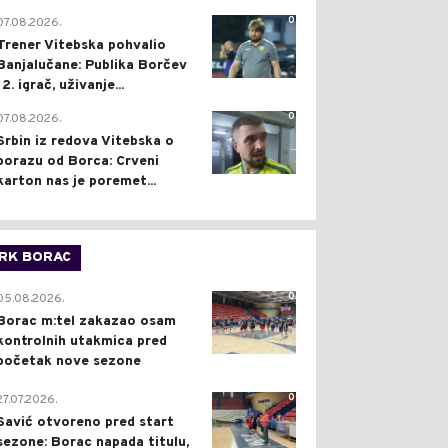
0
07.08.2026.
Trener Vitebska pohvalio
Banjalučane: Publika Borčev
12. igrač, uživanje...
0
07.08.2026.
Srbin iz redova Vitebska o
porazu od Borca: Crveni
karton nas je poremet...
RK BORAC
0
05.08.2026.
Borac m:tel zakazao osam
kontrolnih utakmica pred
početak nove sezone
0
27.07.2026.
Savić otvoreno pred start
sezone: Borac napada titulu,