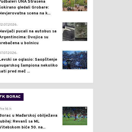
Fudbaleri UNA Štrasena
šokirano gledali Grobare:
Nevjerovatna scena na k...
0
22.07.2026.
Navijači pucali na autobus sa
Argentincima: Dvojica su
prebačena u bolnicu
1
07.07.2026.
Levski se oglasio: Saopštenje
bugarskog šampiona nekoliko
sati pred meč ...
FK BORAC
0
Pre 16 h
Borac u Mađarskoj obilježava
jubilej: Revanš sa ML
Vitebskom biće 50. na...