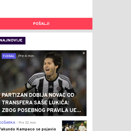
POŠALJI
NAJNOVIJE
0
Pre 4 min
FUDBAL
PARTIZAN DOBIJA NOVAC OD
TRANSFERA SAŠE LUKIĆA:
ZBOG POSEBNOG PRAVILA UE...
0
KOŠARKA
Pre 32 min
|
Fakundo Kampaco se pojavio