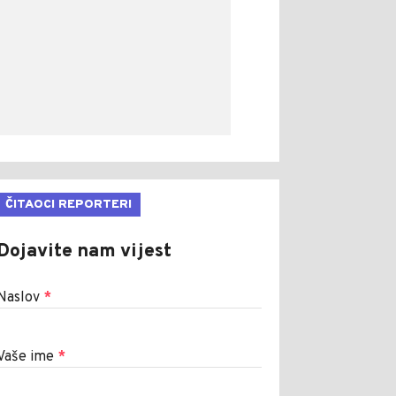
ČITAOCI REPORTERI
Dojavite nam vijest
Naslov
*
Vaše ime
*