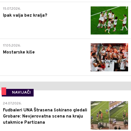
2
15.07.2026.
Ipak valja bez kralja?
0
17.05.2026.
Mostarske kiše
NAVIJAČI
0
24.07.2026.
Fudbaleri UNA Štrasena šokirano gledali
Grobare: Nevjerovatna scena na kraju
utakmice Partizana