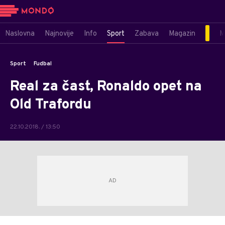
Naslovna
Najnovije
Info
Sport
Zabava
Magazin
M
Sport
Fudbal
Real za čast, Ronaldo opet na
Old Trafordu
22.10.2018. / 13:50