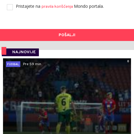
Pristajete na
Mondo portala.
pravila korišćenja
POŠALJI
NAJNOVIJE
0
Pre 59 min
FUDBAL