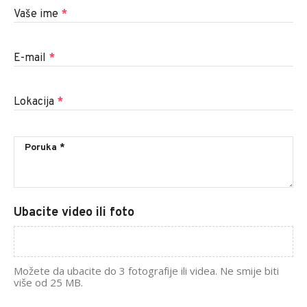
Vaše ime
*
E-mail
*
Lokacija
*
Ubacite video ili foto
Možete da ubacite do 3 fotografije ili videa. Ne smije biti
više od 25 MB.