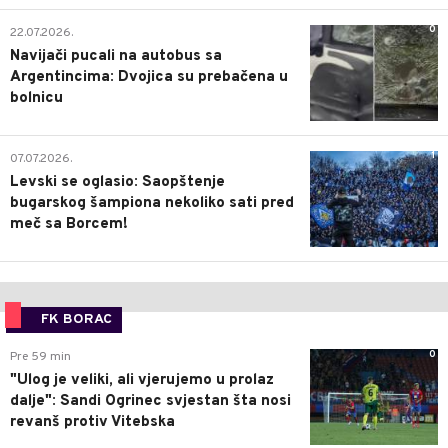
0
22.07.2026.
Navijači pucali na autobus sa
Argentincima: Dvojica su prebačena u
bolnicu
1
07.07.2026.
Levski se oglasio: Saopštenje
bugarskog šampiona nekoliko sati pred
meč sa Borcem!
FK BORAC
0
Pre 59 min
"Ulog je veliki, ali vjerujemo u prolaz
dalje": Sandi Ogrinec svjestan šta nosi
revanš protiv Vitebska