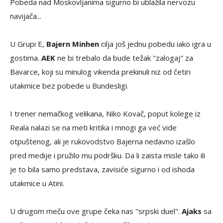
Pobeda nad Moskovljanima sigurno bi ublažila nervozu
navijača...
U Grupi E,
Bajern Minhen
cilja još jednu pobedu iako igra u
gostima.
AEK
ne bi trebalo da bude težak "zalogaj" za
Bavarce, koji su minulog vikenda prekinuli niz od četiri
utakmice bez pobede u Bundesligi.
I trener nemačkog velikana, Niko Kovač, poput kolege iz
Reala nalazi se na meti kritika i mnogi ga već vide
otpuštenog, ali je rukovodstvo Bajerna nedavno izašlo
pred medije i pružilo mu podršku. Da li zaista misle tako ili
je to bila samo predstava, zavisiće sigurno i od ishoda
utakmice u Atini.
U drugom meču ove grupe čeka nas "srpski duel".
Ajaks
sa