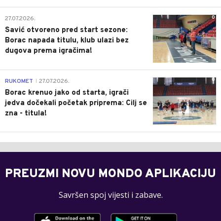
0
27.07.2026.
Savić otvoreno pred start sezone:
Borac napada titulu, klub ulazi bez
dugova prema igračima!
0
RUKOMET
27.07.2026.
|
Borac krenuo jako od starta, igrači
jedva dočekali početak priprema: Cilj se
zna - titula!
PREUZMI NOVU MONDO APLIKACIJU
Savršen spoj vijesti i zabave.