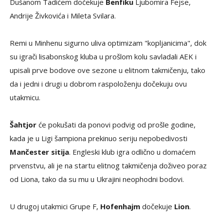
Dušanom Tadićem dočekuje
Benfiku
Ljubomira Fejse,
Andrije Živkovića i Mileta Svilara.
Remi u Minhenu sigurno uliva optimizam "kopljanicima", dok
su igrači lisabonskog kluba u prošlom kolu savladali AEK i
upisali prve bodove ove sezone u elitnom takmičenju, tako
da i jedni i drugi u dobrom raspoloženju dočekuju ovu
utakmicu.
Šahtjor
će pokušati da ponovi podvig od prošle godine,
kada je u Ligi šampiona prekinuo seriju nepobedivosti
Mančester sitija
. Engleski klub igra odlično u domaćem
prvenstvu, ali je na startu elitnog takmičenja doživeo poraz
od Liona, tako da su mu u Ukrajini neophodni bodovi.
U drugoj utakmici Grupe F,
Hofenhajm
dočekuje
Lion
.