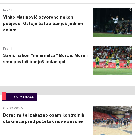
0
Pre 1 h
Vinko Marinović otvoreno nakon
pobjede: Ostaje žal za bar još jednim
golom
0
Pre 1 h
Savić nakon "minimalca" Borca: Morali
smo postići bar još jedan gol
RK BORAC
0
05.08.2026.
Borac m:tel zakazao osam kontrolnih
utakmica pred početak nove sezone