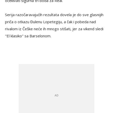
očekivati sigurna tri boda za Real.
Serija razočaravajućih rezultata dovela je do sve glasnijih
priča o otkazu Đulenu Lopetegiju, a čak i pobeda nad
rivalom iz Češke neće ih mnogo stišati, jer za vikend sledi
"El klasiko" sa Barselonom.