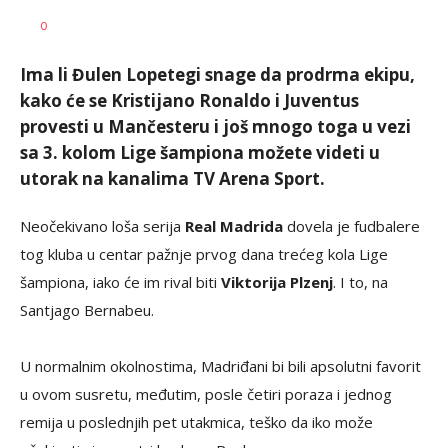
0
Ima li Đulen Lopetegi snage da prodrma ekipu,
kako će se Kristijano Ronaldo i Juventus
provesti u Mančesteru i još mnogo toga u vezi
sa 3. kolom Lige šampiona možete videti u
utorak na kanalima TV Arena Sport.
Neočekivano loša serija
Real Madrida
dovela je fudbalere
tog kluba u centar pažnje prvog dana trećeg kola Lige
šampiona, iako će im rival biti
Viktorija Plzenj
. I to, na
Santjago Bernabeu.
U normalnim okolnostima, Madriđani bi bili apsolutni favorit
u ovom susretu, međutim, posle četiri poraza i jednog
remija u poslednjih pet utakmica, teško da iko može