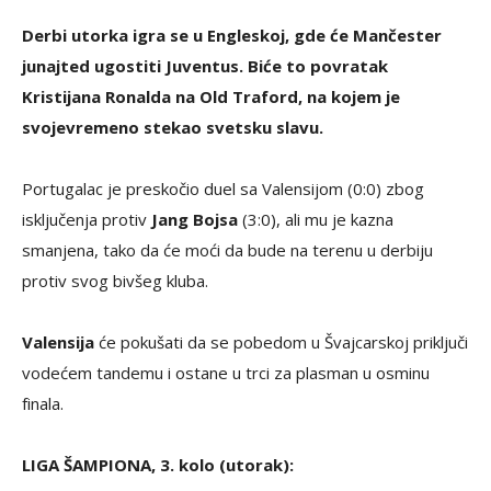
Derbi utorka igra se u Engleskoj, gde će Mančester
junajted ugostiti Juventus. Biće to povratak
Kristijana Ronalda na Old Traford, na kojem je
svojevremeno stekao svetsku slavu.
Portugalac je preskočio duel sa Valensijom (0:0) zbog
isključenja protiv
Jang Bojsa
(3:0), ali mu je kazna
smanjena, tako da će moći da bude na terenu u derbiju
protiv svog bivšeg kluba.
Valensija
će pokušati da se pobedom u Švajcarskoj priključi
vodećem tandemu i ostane u trci za plasman u osminu
finala.
LIGA ŠAMPIONA, 3. kolo (utorak):