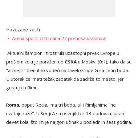
Povezane vesti
Arena sport: U tri dana 27 prenosa utakmica!
Aktuelni šampion i trostruki uzastopni prvak Evrope u
prošlom kolu je poražen od
CSKA
u Moskvi (0:1), tako da su
"armejci" trenutno vodeći na taveli Grupe G sa četiri boda.
U utorak će imati težak zadatak da zadrže to mesto, jer
gostuju u Rimu.
Roma
, poput Reala, ima tri boda, ali i Rimljanima "ne
cvetaju ruže". U Seriji A su osvojili tek 14 bodova u prvih
devet kola, što im je najgori učinak u poslednjih šest godina.