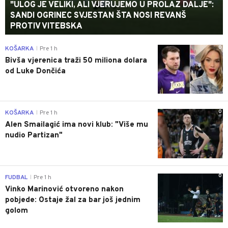
"ULOG JE VELIKI, ALI VJERUJEMO U PROLAZ DALJE":
SANDI OGRINEC SVJESTAN ŠTA NOSI REVANŠ
PROTIV VITEBSKA
0
KOŠARKA
Pre 1 h
|
Bivša vjerenica traži 50 miliona dolara
od Luke Dončića
0
KOŠARKA
Pre 1 h
|
Alen Smailagić ima novi klub: "Više mu
nudio Partizan"
0
FUDBAL
Pre 1 h
|
Vinko Marinović otvoreno nakon
pobjede: Ostaje žal za bar još jednim
golom