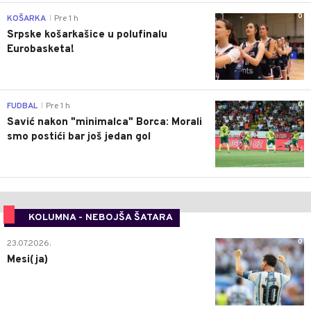
0
KOŠARKA
Pre 1 h
|
Srpske košarkašice u polufinalu
Eurobasketa!
0
FUDBAL
Pre 1 h
|
Savić nakon "minimalca" Borca: Morali
smo postići bar još jedan gol
KOLUMNA - NEBOJŠA ŠATARA
0
23.07.2026.
Mesi(ja)