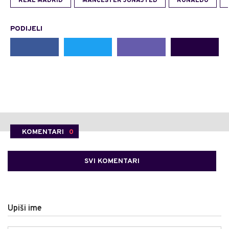
REAL MADRID
MANČESTER JUNAJTED
RONALDO
PODIJELI
KOMENTARI
0
SVI KOMENTARI
Upiši ime