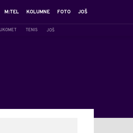
M:TEL
KOLUMNE
FOTO
JOŠ
UKOMET
TENIS
JOŠ