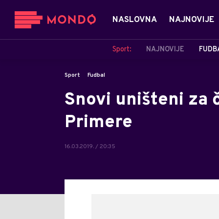
NASLOVNA
NAJNOVIJE
Sport:
NAJNOVIJE
FUDB
Sport
Fudbal
Snovi uništeni za č
Primere
16.03.2019. / 20:35