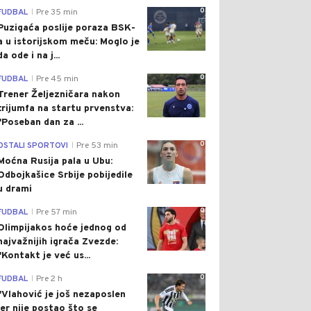
0
FUDBAL
Pre 35 min
|
Puzigaća poslije poraza BSK-
a u istorijskom meču: Moglo je
da ode i na j...
0
FUDBAL
Pre 45 min
|
Trener Željezničara nakon
trijumfa na startu prvenstva:
"Poseban dan za ...
0
OSTALI SPORTOVI
Pre 53 min
|
Moćna Rusija pala u Ubu:
Odbojkašice Srbije pobijedile
u drami
0
FUDBAL
Pre 57 min
|
Olimpijakos hoće jednog od
najvažnijih igrača Zvezde:
"Kontakt je već us...
0
FUDBAL
Pre 2 h
|
"Vlahović je još nezaposlen
jer nije postao što se