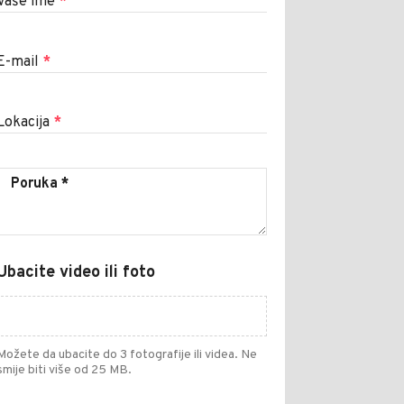
Vaše ime
*
E-mail
*
Lokacija
*
Ubacite video ili foto
Možete da ubacite do 3 fotografije ili videa. Ne
smije biti više od 25 MB.