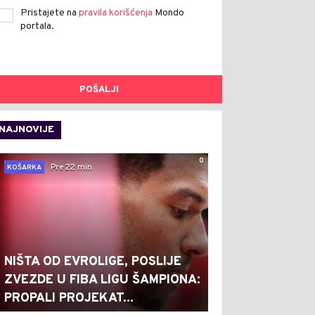
Pristajete na
pravila korišćenja
Mondo
portala.
POŠALJI
NAJNOVIJE
0
Pre 22 min
KOŠARKA
NIŠTA OD EVROLIGE, POSLIJE
ZVEZDE U FIBA LIGU ŠAMPIONA:
PROPALI PROJEKAT...