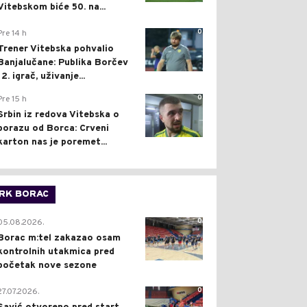
Vitebskom biće 50. na...
0
Pre 14 h
Trener Vitebska pohvalio
Banjalučane: Publika Borčev
12. igrač, uživanje...
0
Pre 15 h
Srbin iz redova Vitebska o
porazu od Borca: Crveni
karton nas je poremet...
RK BORAC
0
05.08.2026.
Borac m:tel zakazao osam
kontrolnih utakmica pred
početak nove sezone
0
27.07.2026.