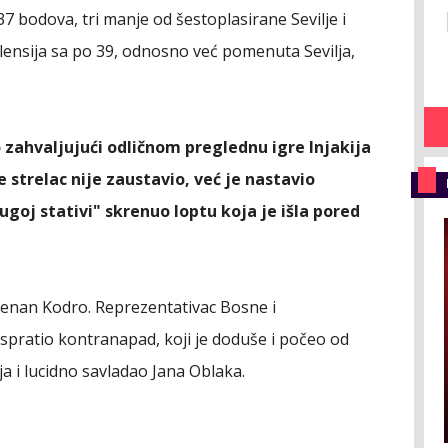
7 bodova, tri manje od šestoplasirane Sevilje i
lensija sa po 39, odnosno već pomenuta Sevilja,
 zahvaljujući odličnom preglednu igre Injakija
se strelac nije zaustavio, već je nastavio
goj stativi" skrenuo loptu koja je išla pored
 Kenan Kodro. Reprezentativac Bosne i
ispratio kontranapad, koji je doduše i počeo od
ija i lucidno savladao Jana Oblaka.