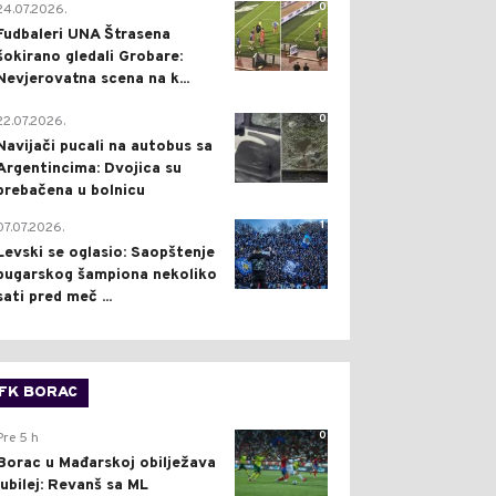
0
24.07.2026.
Fudbaleri UNA Štrasena
šokirano gledali Grobare:
Nevjerovatna scena na k...
0
22.07.2026.
Navijači pucali na autobus sa
Argentincima: Dvojica su
prebačena u bolnicu
1
07.07.2026.
Levski se oglasio: Saopštenje
bugarskog šampiona nekoliko
sati pred meč ...
FK BORAC
0
Pre 5 h
Borac u Mađarskoj obilježava
jubilej: Revanš sa ML