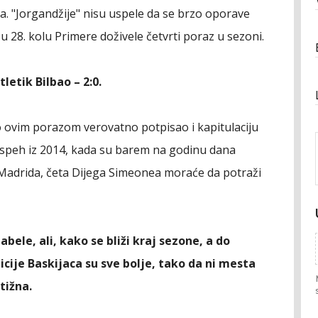
ka. "Jorgandžije" nisu uspele da se brzo oporave
 28. kolu Primere doživele četvrti poraz u sezoni.
etik Bilbao – 2:0.
ko ovim porazom verovatno potpisao i kapitulaciju
a. Uspeh iz 2014, kada su barem na godinu dana
 Madrida, četa Dijega Simeonea moraće da potraži
bele, ali, kako se bliži kraj sezone, a do
icije Baskijaca su sve bolje, tako da ni mesta
tižna.