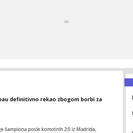
bau definitivno rekao zbogom borbi za
Lige šampiona posle komotnih 2:0 iz Madrida,