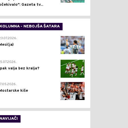
očekivalo": Gazeta tv...
KOLUMNA - NEBOJŠA ŠATARA
0
23.07.2026.
Mesi(ja)
2
15.07.2026.
Ipak valja bez kralja?
0
17.05.2026.
Mostarske kiše
NAVIJAČI