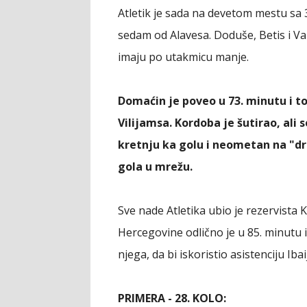
Atletik je sada na devetom mestu sa 3
sedam od Alavesa. Doduše, Betis i Va
imaju po utakmicu manje.
Domaćin je poveo u 73. minutu i to
Vilijamsa. Kordoba je šutirao, ali 
kretnju ka golu i neometan na "dru
gola u mrežu.
Sve nade Atletika ubio je rezervista
Hercegovine odlično je u 85. minutu 
njega, da bi iskoristio asistenciju Iba
PRIMERA - 28. KOLO: