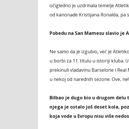
očigledno je uzdrmala temelje Atleti
od kanonade Kristijana Ronalda, pa su
Pobedu na San Mamesu slavio je Atl
Ne samo da je izgubio, već je Atleti
u borbi za 11. titulu u istoriji klub
prekinuli vladavinu Barselone i Real
u nekoj od narednih sezone. Ove, ne!
Bilbao je dugo bio u drugom delu ta
njega je ostalo još deset kola, poz
koja vode u Evropu nisu više nedos