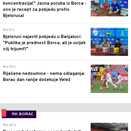
koncentracija!" Jasna poruka iz Borca -
ovo je recept za pobjedu protiv
Bjelorusa!
0
Pre 11 h
Bjelorusi najavili pobjedu u Banjaluci:
"Publika je prednost Borca, ali je uvijek
cilj trijumf!"
0
Pre 19 h
Riješene nedoumice - nema odlaganja:
Borac dan ranije dočekuje Velež
RK BORAC
0
Pre 20 h