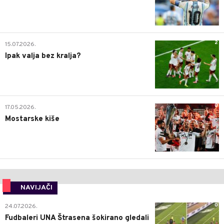
2
15.07.2026.
Ipak valja bez kralja?
0
17.05.2026.
Mostarske kiše
NAVIJAČI
0
24.07.2026.
Fudbaleri UNA Štrasena šokirano gledali