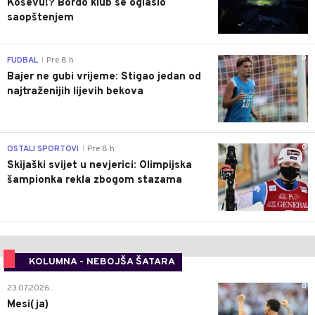
Koševu!? Bordo klub se oglasio
saopštenjem
0
FUDBAL
Pre 8 h
|
Bajer ne gubi vrijeme: Stigao jedan od
najtraženijih lijevih bekova
0
OSTALI SPORTOVI
Pre 8 h
|
Skijaški svijet u nevjerici: Olimpijska
šampionka rekla zbogom stazama
KOLUMNA - NEBOJŠA ŠATARA
0
23.07.2026.
Mesi(ja)