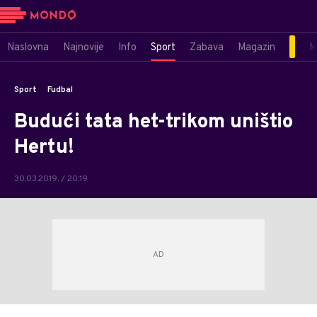
Naslovna
Najnovije
Info
Sport
Zabava
Magazin
M
Sport
Fudbal
Budući tata het-trikom uništio
Hertu!
30.03.2019. / 20:19