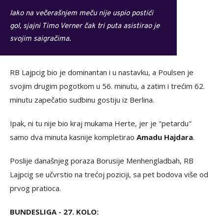
Iako na večerašnjem meču nije uspio postići
gol, sjajni Timo Verner čak tri puta asistirao je
svojim saigračima.
RB Lajpcig bio je dominantan i u nastavku, a Poulsen je
svojim drugim pogotkom u 56. minutu, a zatim i trećim 62.
minutu zapečatio sudbinu gostiju iz Berlina.
Ipak, ni tu nije bio kraj mukama Herte, jer je "petardu"
samo dva minuta kasnije kompletirao
Amadu Hajdara
.
Poslije današnjeg poraza Borusije Menhengladbah, RB
Lajpcig se učvrstio na trećoj poziciji, sa pet bodova više od
prvog pratioca.
BUNDESLIGA - 27. KOLO: