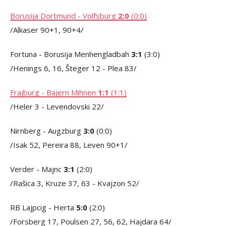
Borusija Dortmund - Volfsburg
2:0
(0:0)
/Alkaser 90+1, 90+4/
Fortuna - Borusija Menhengladbah
3:1
(3:0)
/Henings 6, 16, Šteger 12 - Plea 83/
Frajburg - Bajern Mihnen
1:1
(1:1)
/Heler 3 - Levendovski 22/
Nirnberg - Augzburg
3:0
(0:0)
/Isak 52, Pereira 88, Leven 90+1/
Verder - Majnc
3:1
(2:0)
/Rašica 3, Kruze 37, 63 - Kvajzon 52/
RB Lajpcig - Herta
5:0
(2:0)
/Forsberg 17, Poulsen 27, 56, 62, Hajdara 64/