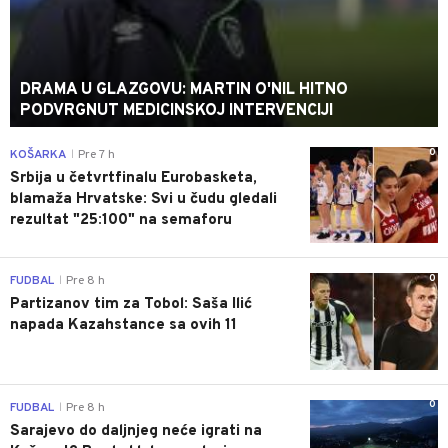
DRAMA U GLAZGOVU: MARTIN O'NIL HITNO
PODVRGNUT MEDICINSKOJ INTERVENCIJI
0
KOŠARKA
Pre 7 h
|
Srbija u četvrtfinalu Eurobasketa,
blamaža Hrvatske: Svi u čudu gledali
rezultat "25:100" na semaforu
0
FUDBAL
Pre 8 h
|
Partizanov tim za Tobol: Saša Ilić
napada Kazahstance sa ovih 11
0
FUDBAL
Pre 8 h
|
Sarajevo do daljnjeg neće igrati na