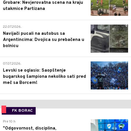
Grobare: Nevjerovatna scena na kraju
utakmice Partizana
0
22.07.2026.
Navijači pucali na autobus sa
Argentincima: Dvojica su prebačena u
bolnicu
1
07.07.2026.
Levski se oglasio: Saopštenje
bugarskog šampiona nekoliko sati pred
meč sa Borcem!
FK BORAC
0
Pre 10 h
"Odgovornost, disciplina,