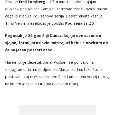
Prvo je
Emil Forsberg
u 17. minutu iskoristio sjajan
dubinski pas Kevina Kampla i zatresao mrežu rivala, nakon
čega je krenula Poulsenova serija. Deset minuta kasnije
Timo Verner nesebično je uposlio
Poulsena
za 2:0.
Pogodak je 24-godišnji Danac, koji je ove sezone u
sjajnoj formi, proslavio imitirajući bebu, s obzirom da
će na jesen postati otac.
Naime, prije desetak dana, Poulsen se pohvalio na
Instagramu da mu je djevojka Marija trudna, tako što je
postavio svoj dres sa brojem 9, ali i umanjenu verziju istog,
na kojem je pisalo
FAR
(na danskom otac).