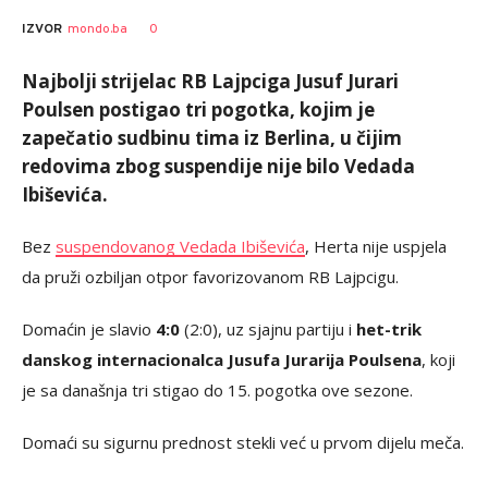
0
IZVOR
mondo.ba
Najbolji strijelac RB Lajpciga Jusuf Jurari
Poulsen postigao tri pogotka, kojim je
zapečatio sudbinu tima iz Berlina, u čijim
redovima zbog suspendije nije bilo Vedada
Ibiševića.
Bez
suspendovanog Vedada Ibiševića
, Herta nije uspjela
da pruži ozbiljan otpor favorizovanom RB Lajpcigu.
Domaćin je slavio
4:0
(2:0), uz sjajnu partiju i
het-trik
danskog internacionalca Jusufa Jurarija Poulsena
, koji
je sa današnja tri stigao do 15. pogotka ove sezone.
Domaći su sigurnu prednost stekli već u prvom dijelu meča.