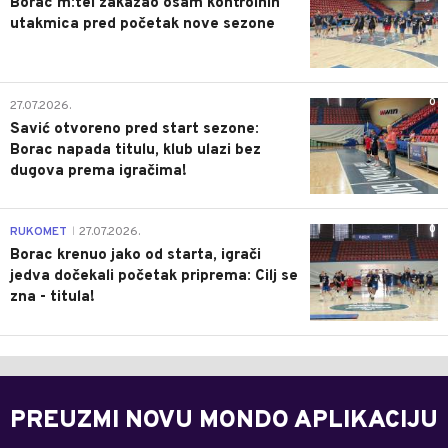
Borac m:tel zakazao osam kontrolnih
utakmica pred početak nove sezone
0
27.07.2026.
Savić otvoreno pred start sezone:
Borac napada titulu, klub ulazi bez
dugova prema igračima!
0
RUKOMET
27.07.2026.
|
Borac krenuo jako od starta, igrači
jedva dočekali početak priprema: Cilj se
zna - titula!
PREUZMI NOVU MONDO APLIKACIJU