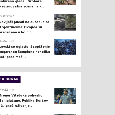
šokirano gledali Grobare:
Nevjerovatna scena na k...
0
22.07.2026.
Navijači pucali na autobus sa
Argentincima: Dvojica su
prebačena u bolnicu
1
07.07.2026.
Levski se oglasio: Saopštenje
bugarskog šampiona nekoliko
sati pred meč ...
FK BORAC
0
Pre 22 min
Trener Vitebska pohvalio
Banjalučane: Publika Borčev
12. igrač, uživanje...