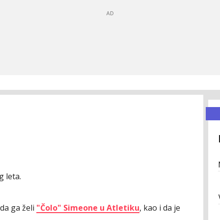
 leta.
da ga želi
"Čolo" Simeone u Atletiku
, kao i da je