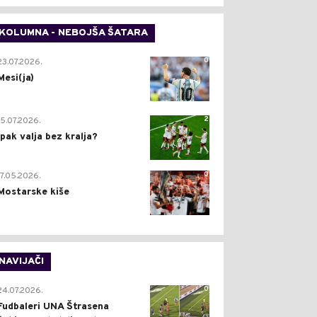
KOLUMNA - NEBOJŠA ŠATARA
0
23.07.2026.
Mesi(ja)
2
15.07.2026.
Ipak valja bez kralja?
0
17.05.2026.
Mostarske kiše
NAVIJAČI
0
24.07.2026.
Fudbaleri UNA Štrasena