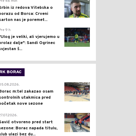
0
Pre 48 min
Srbin iz redova Vitebska o
porazu od Borca: Crveni
karton nas je poremet...
0
Pre 9 h
"Ulog je veliki, ali vjerujemo u
prolaz dalje": Sandi Ogrinec
svjestan š...
RK BORAC
0
05.08.2026.
Borac m:tel zakazao osam
kontrolnih utakmica pred
početak nove sezone
0
27.07.2026.
Savić otvoreno pred start
sezone: Borac napada titulu,
klub ulazi bez du...