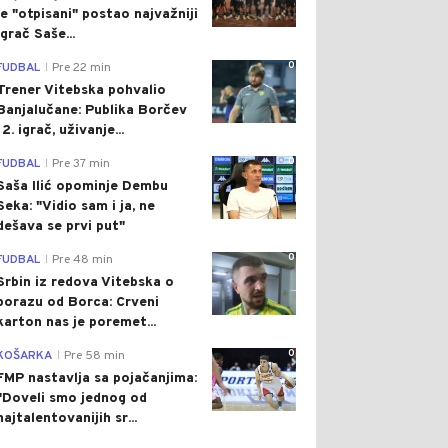
je "otpisani" postao najvažniji
igrač Saše...
0
FUDBAL
Pre 22 min
|
Trener Vitebska pohvalio
Banjalučane: Publika Borčev
12. igrač, uživanje...
0
FUDBAL
Pre 37 min
|
Saša Ilić opominje Dembu
Seka: "Vidio sam i ja, ne
dešava se prvi put"
0
FUDBAL
Pre 48 min
|
Srbin iz redova Vitebska o
porazu od Borca: Crveni
karton nas je poremet...
0
KOŠARKA
Pre 58 min
|
FMP nastavlja sa pojačanjima:
"Doveli smo jednog od
najtalentovanijih sr...