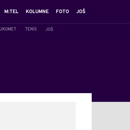
M:TEL
KOLUMNE
FOTO
JOŠ
UKOMET
TENIS
JOŠ