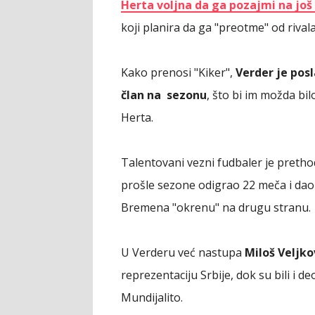
Herta voljna da ga pozajmi na još
koji planira da ga "preotme" od rivala
Kako prenosi "Kiker",
Verder je pos
član na sezonu
, što bi im možda bil
Herta.
Talentovani vezni fudbaler je pretho
prošle sezone odigrao 22 meča i dao
Bremena "okrenu" na drugu stranu.
U Verderu već nastupa
Miloš Veljko
reprezentaciju Srbije, dok su bili i 
Mundijalito.