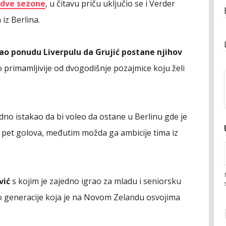
 dve sezone
, u čitavu priču uključio se i Verder
 iz Berlina.
lao ponudu Liverpulu da Grujić postane njihov
o primamljivije od dvogodišnje pozajmice koju želi
dno istakao da bi voleo da ostane u Berlinu
gde je
 pet golova, međutim možda ga ambicije tima iz
vić
s kojim je zajedno igrao za mladu i seniorsku
deo generacije koja je na Novom Zelandu osvojima