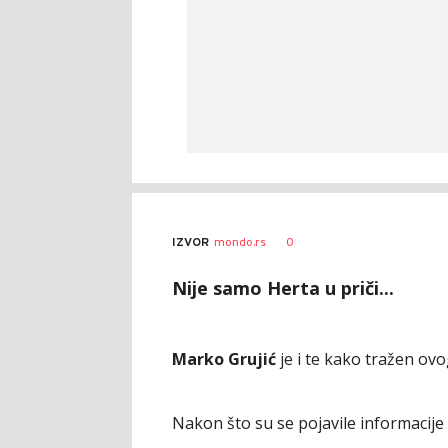
0
IZVOR
mondo.rs
Nije samo Herta u priči...
Marko Grujić
je i te kako tražen ovog
Nakon što su se pojavile informacije 