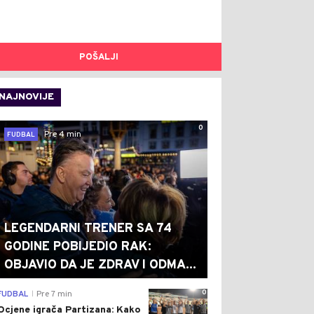
POŠALJI
NAJNOVIJE
0
Pre 4 min
FUDBAL
LEGENDARNI TRENER SA 74
GODINE POBIJEDIO RAK:
OBJAVIO DA JE ZDRAV I ODMA...
0
FUDBAL
Pre 7 min
|
Ocjene igrača Partizana: Kako