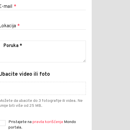
E-mail
*
Lokacija
*
Ubacite video ili foto
Možete da ubacite do 3 fotografije ili videa. Ne
smije biti više od 25 MB.
Pristajete na
pravila korišćenja
Mondo
portala.