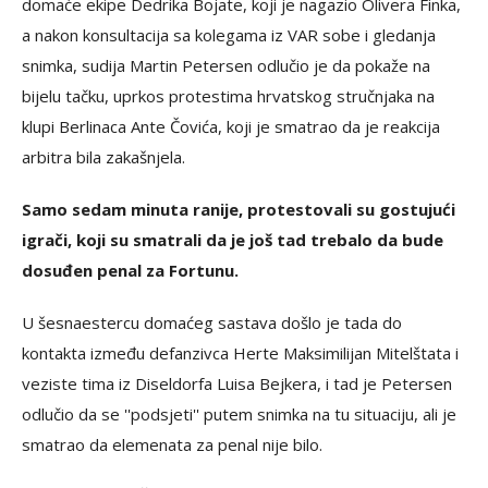
domaće ekipe Dedrika Bojate, koji je nagazio Olivera Finka,
a nakon konsultacija sa kolegama iz VAR sobe i gledanja
snimka, sudija Martin Petersen odlučio je da pokaže na
bijelu tačku, uprkos protestima hrvatskog stručnjaka na
klupi Berlinaca Ante Čovića, koji je smatrao da je reakcija
arbitra bila zakašnjela.
Samo sedam minuta ranije, protestovali su gostujući
igrači, koji su smatrali da je još tad trebalo da bude
dosuđen penal za Fortunu.
U šesnaestercu domaćeg sastava došlo je tada do
kontakta između defanzivca Herte Maksimilijan Mitelštata i
veziste tima iz Diseldorfa Luisa Bejkera, i tad je Petersen
odlučio da se ''podsjeti'' putem snimka na tu situaciju, ali je
smatrao da elemenata za penal nije bilo.