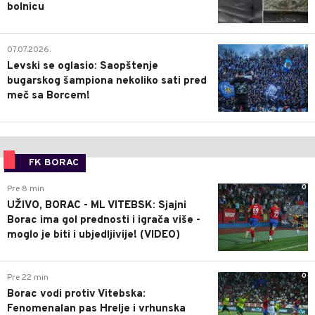
bolnicu
1
07.07.2026.
Levski se oglasio: Saopštenje
bugarskog šampiona nekoliko sati pred
meč sa Borcem!
FK BORAC
0
Pre 8 min
UŽIVO, BORAC - ML VITEBSK: Sjajni
Borac ima gol prednosti i igrača više -
moglo je biti i ubjedljivije! (VIDEO)
0
Pre 22 min
Borac vodi protiv Vitebska:
Fenomenalan pas Hrelje i vrhunska