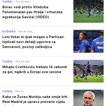
0
FUDBAL
Pre 22 min
|
Borac vodi protiv Vitebska:
Fenomenalan pas Hrelje i vrhunska
egzekucija Savića! (VIDEO)
0
KOŠARKA
Pre 47 min
|
Loni Voker bi ipak mogao u Partizan:
Isplivali novi detalji ugovora sa
Denverom, postoji začkoljica
0
FUDBAL
Pre 52 min
|
Mihajlu Cvetkoviću trebalo 16 sekundi
za gol, najbrži u Evropi ove sezone
0
FUDBAL
Pre 1 h
|
Kako se Žozeu Murinju sada smije brk:
Real Madrid je upravo prevario cijelu