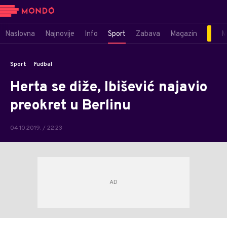
Naslovna
Najnovije
Info
Sport
Zabava
Magazin
M
Sport
Fudbal
Herta se diže, Ibišević najavio
preokret u Berlinu
04.10.2019. / 22:23