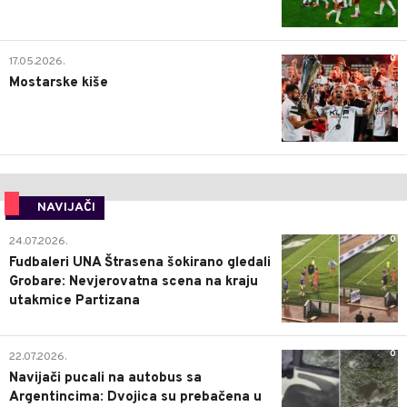
0
17.05.2026.
Mostarske kiše
NAVIJAČI
0
24.07.2026.
Fudbaleri UNA Štrasena šokirano gledali
Grobare: Nevjerovatna scena na kraju
utakmice Partizana
0
22.07.2026.
Navijači pucali na autobus sa
Argentincima: Dvojica su prebačena u