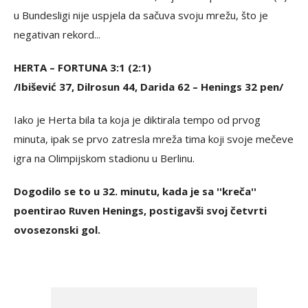
u Bundesligi nije uspjela da sačuva svoju mrežu, što je
negativan rekord...
HERTA – FORTUNA 3:1 (2:1)
/Ibišević 37, Dilrosun 44, Darida 62 – Henings 32 pen/
Iako je Herta bila ta koja je diktirala tempo od prvog
minuta, ipak se prvo zatresla mreža tima koji svoje mečeve
igra na Olimpijskom stadionu u Berlinu.
Dogodilo se to u 32. minutu, kada je sa ''kreča''
poentirao Ruven Henings, postigavši svoj četvrti
ovosezonski gol.