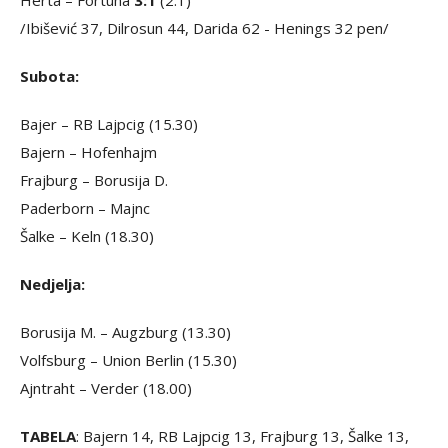
Herta – Fortuna
3:1
(2:1)
/Ibišević 37, Dilrosun 44, Darida 62 - Henings 32 pen/
Subota:
Bajer – RB Lajpcig (15.30)
Bajern – Hofenhajm
Frajburg – Borusija D.
Paderborn – Majnc
Šalke – Keln (18.30)
Nedjelja:
Borusija M. – Augzburg (13.30)
Volfsburg – Union Berlin (15.30)
Ajntraht – Verder (18.00)
TABELA
: Bajern 14, RB Lajpcig 13, Frajburg 13, Šalke 13,