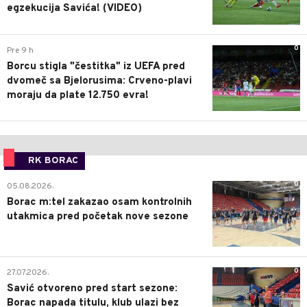
egzekucija Savića! (VIDEO)
0
Pre 9 h
Borcu stigla "čestitka" iz UEFA pred
dvomeč sa Bjelorusima: Crveno-plavi
moraju da plate 12.750 evra!
RK BORAC
0
05.08.2026.
Borac m:tel zakazao osam kontrolnih
utakmica pred početak nove sezone
0
27.07.2026.
Savić otvoreno pred start sezone:
Borac napada titulu, klub ulazi bez