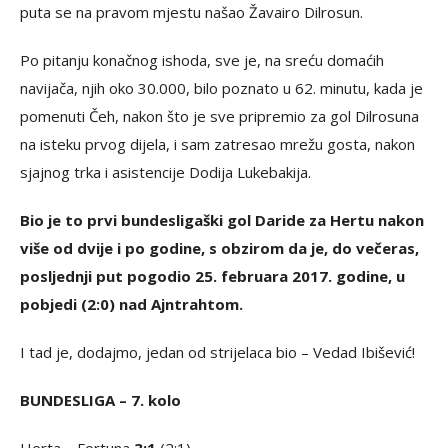
puta se na pravom mjestu našao Žavairo Dilrosun.
Po pitanju konačnog ishoda, sve je, na sreću domaćih
navijača, njih oko 30.000, bilo poznato u 62. minutu, kada je
pomenuti Čeh, nakon što je sve pripremio za gol Dilrosuna
na isteku prvog dijela, i sam zatresao mrežu gosta, nakon
sjajnog trka i asistencije Dodija Lukebakija.
Bio je to prvi bundesligaški gol Daride za Hertu nakon
više od dvije i po godine, s obzirom da je, do večeras,
posljednji put pogodio 25. februara 2017. godine, u
pobjedi (2:0) nad Ajntrahtom.
I tad je, dodajmo, jedan od strijelaca bio – Vedad Ibišević!
BUNDESLIGA – 7. kolo