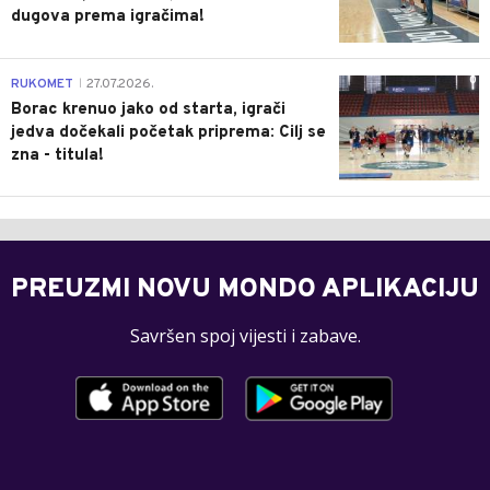
dugova prema igračima!
0
RUKOMET
27.07.2026.
|
Borac krenuo jako od starta, igrači
jedva dočekali početak priprema: Cilj se
zna - titula!
PREUZMI NOVU MONDO APLIKACIJU
Savršen spoj vijesti i zabave.