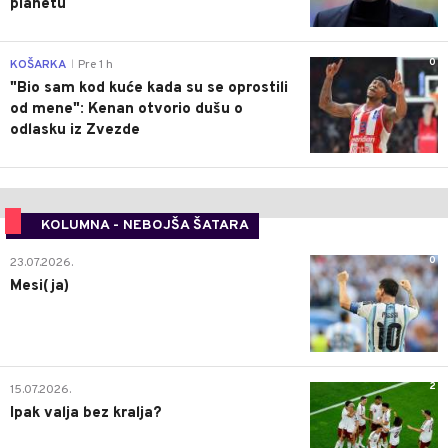
planetu
0
KOŠARKA
Pre 1 h
|
"Bio sam kod kuće kada su se oprostili
od mene": Kenan otvorio dušu o
odlasku iz Zvezde
KOLUMNA - NEBOJŠA ŠATARA
0
23.07.2026.
Mesi(ja)
2
15.07.2026.
Ipak valja bez kralja?