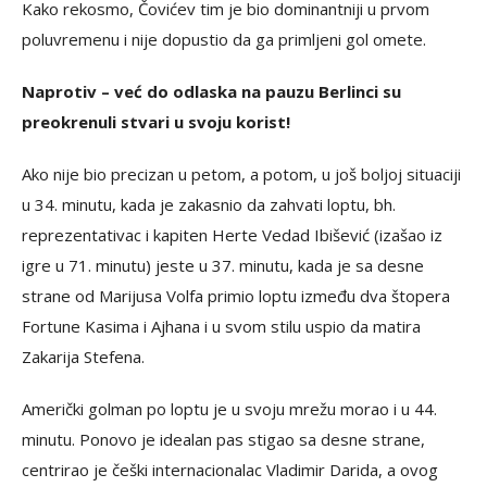
Kako rekosmo, Čovićev tim je bio dominantniji u prvom
poluvremenu i nije dopustio da ga primljeni gol omete.
Naprotiv – već do odlaska na pauzu Berlinci su
preokrenuli stvari u svoju korist!
Ako nije bio precizan u petom, a potom, u još boljoj situaciji
u 34. minutu, kada je zakasnio da zahvati loptu, bh.
reprezentativac i kapiten Herte Vedad Ibišević (izašao iz
igre u 71. minutu) jeste u 37. minutu, kada je sa desne
strane od Marijusa Volfa primio loptu između dva štopera
Fortune Kasima i Ajhana i u svom stilu uspio da matira
Zakarija Stefena.
Američki golman po loptu je u svoju mrežu morao i u 44.
minutu. Ponovo je idealan pas stigao sa desne strane,
centrirao je češki internacionalac Vladimir Darida, a ovog