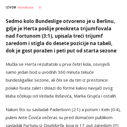
0
IZVOR
mondo.ba
Sedmo kolo Bundeslige otvoreno je u Berlinu,
gdje je Herta poslije preokreta trijumfovala
nad Fortunom (3:1), upisala treći trijumf
zaredom i stigla do desete pozicije na tabeli,
dok je gost poražen i peti put od starta sezone
Mučila se Herta rezultatski u prva četiri kola, osvojivši
samo jedan bod u uvodnih 360 minuta tekuće
bundesligaške sezone, ali čini se da tim iz prestonice
polako hvata zalet i dolazi do forme kakvu navijači ovog
kluba očekuju od Vedada Ibiševića, Marka Grujića i ostalih.
Nakon što su savladali Paderborn (2:1) a potom i Keln (0:4),
puleni Ante Čovića večeras su pred domaćom publikom
savladali Fortunu iz Diseldorfa, koja ni 17. put zaredom (!?)