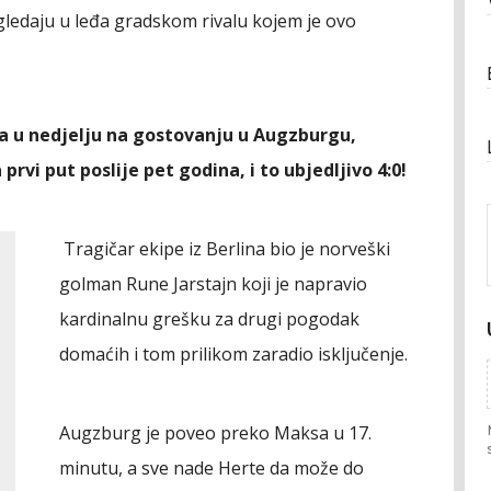
 gledaju u leđa gradskom rivalu kojem je ovo
la u nedjelju na gostovanju u Augzburgu,
prvi put poslije pet godina, i to ubjedljivo 4:0!
Tragičar ekipe iz Berlina bio je norveški
golman Rune Jarstajn koji je napravio
kardinalnu grešku za drugi pogodak
domaćih i tom prilikom zaradio isključenje.
Augzburg je poveo preko Maksa u 17.
minutu, a sve nade Herte da može do