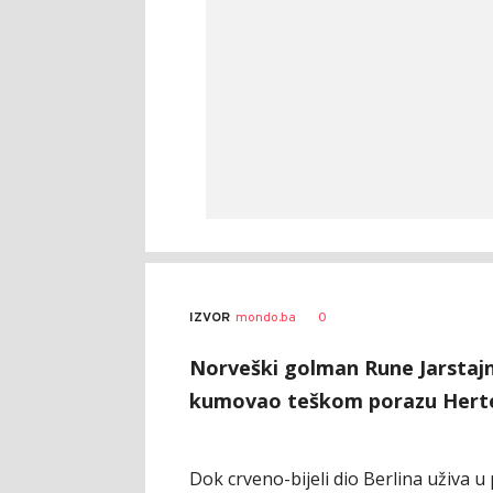
0
IZVOR
mondo.ba
Norveški golman Rune Jarstaj
kumovao teškom porazu Herte
Dok crveno-bijeli dio Berlina uživa 