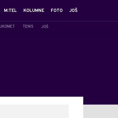
M:TEL
KOLUMNE
FOTO
JOŠ
UKOMET
TENIS
JOŠ