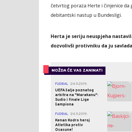
četvrtog poraza Herte i činjenice da
debitantski nastup u Bundesligi.
Herta je seriju neuspjeha nastavi
dozvolivši protivniku da ju savlada 
MOŽDA ĆE VAS ZANIMATI
0
FUDBAL
24.11.2019.
|
UEFA šalje poznatog
arbitra na "Marakanu":
Sudio i finale Lige
šampiona
0
FUDBAL
24.11.2019.
|
Kenan Kodro heroj
Atletika protiv
Osasune!