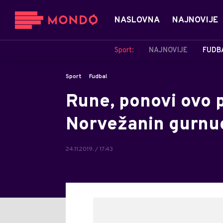
NASLOVNA
NAJNOVIJE
Sport:
NAJNOVIJE
FUDB
Sport
Fudbal
Rune, ponovi ovo p
Norvežanin gurnuo
24.11.2019. / 17:43