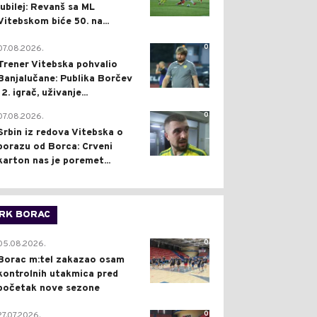
jubilej: Revanš sa ML
Vitebskom biće 50. na...
0
07.08.2026.
Trener Vitebska pohvalio
Banjalučane: Publika Borčev
12. igrač, uživanje...
0
07.08.2026.
Srbin iz redova Vitebska o
porazu od Borca: Crveni
karton nas je poremet...
RK BORAC
0
05.08.2026.
Borac m:tel zakazao osam
kontrolnih utakmica pred
početak nove sezone
0
27.07.2026.