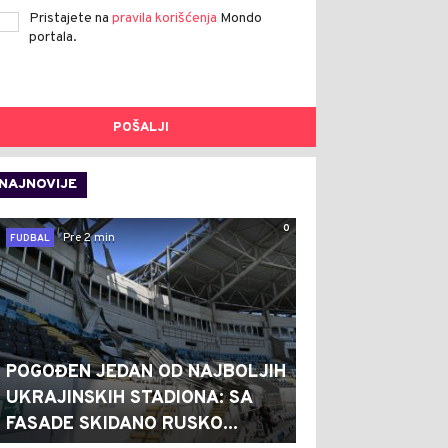
Pristajete na
pravila korišćenja
Mondo
portala.
POŠALJI
NAJNOVIJE
0
Pre 2 min
FUDBAL
POGOĐEN JEDAN OD NAJBOLJIH
UKRAJINSKIH STADIONA: SA
FASADE SKIDANO RUSKO...