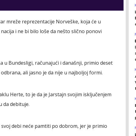
var mreže reprezentacije Norveške, koja će u
nacija i ne bi bilo loše da nešto slično ponovi
a u Bundesligi, računajući i današnji, primio deset
odbrana, ali jasno je da nije u najboljoj formi.
lu Herte, to je da je Jarstajn svojim isključenjem
 da debituje.
svoj debi neće pamtiti po dobrom, jer je primio