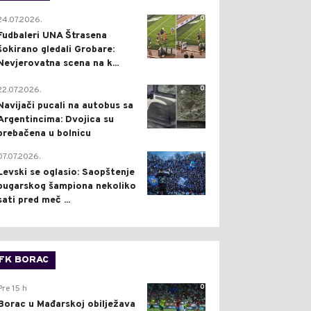
0
24.07.2026.
Fudbaleri UNA Štrasena
šokirano gledali Grobare:
Nevjerovatna scena na k...
0
22.07.2026.
Navijači pucali na autobus sa
Argentincima: Dvojica su
prebačena u bolnicu
1
07.07.2026.
Levski se oglasio: Saopštenje
bugarskog šampiona nekoliko
sati pred meč ...
FK BORAC
0
Pre 15 h
Borac u Mađarskoj obilježava