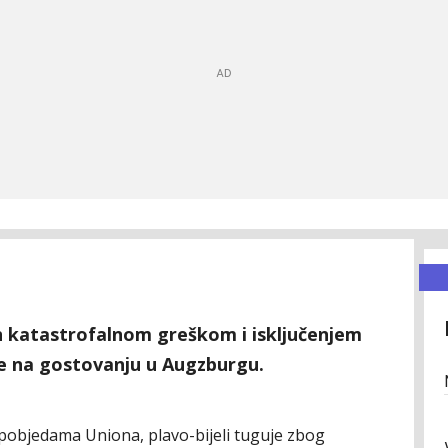
n katastrofalnom greškom i isključenjem
 na gostovanju u Augzburgu.
u pobjedama Uniona, plavo-bijeli tuguje zbog