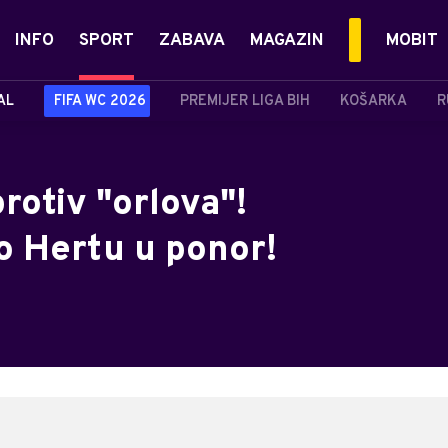
INFO
SPORT
ZABAVA
MAGAZIN
MOBIT
AL
FIFA WC 2026
PREMIJER LIGA BIH
KOŠARKA
R
rotiv "orlova"!
 Hertu u ponor!