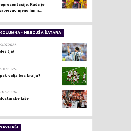
reprezentacije: Kada je
zapjevao njenu himn...
KOLUMNA - NEBOJŠA ŠATARA
0
23.07.2026.
Mesi(ja)
2
15.07.2026.
Ipak valja bez kralja?
0
17.05.2026.
Mostarske kiše
NAVIJAČI