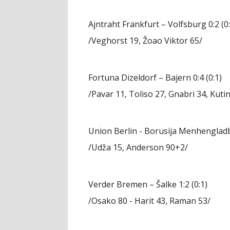
Ajntraht Frankfurt – Volfsburg 0:2 (0:
/Veghorst 19, Žoao Viktor 65/
Fortuna Dizeldorf – Bajern 0:4 (0:1)
/Pavar 11, Toliso 27, Gnabri 34, Kuti
Union Berlin - Borusija Menhengladba
/Udža 15, Anderson 90+2/
Verder Bremen – Šalke 1:2 (0:1)
/Osako 80 - Harit 43, Raman 53/