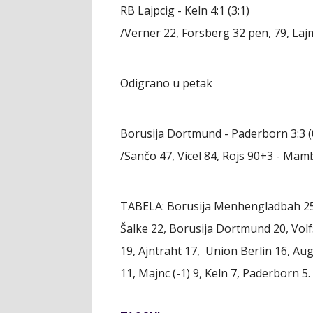
RB Lajpcig - Keln 4:1 (3:1)
/Verner 22, Forsberg 32 pen, 79, Laj
Odigrano u petak
Borusija Dortmund - Paderborn 3:3 (
/Sančo 47, Vicel 84, Rojs 90+3 - Mam
TABELA: Borusija Menhengladbah 25, 
Šalke 22, Borusija Dortmund 20, Vol
19, Ajntraht 17, Union Berlin 16, Au
11, Majnc (-1) 9, Keln 7, Paderborn 5.