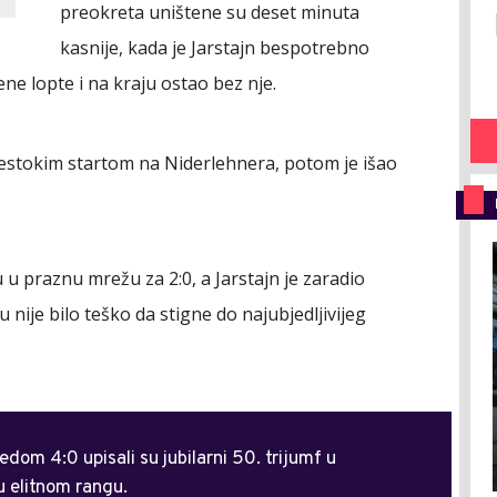
preokreta uništene su deset minuta
kasnije, kada je Jarstajn bespotrebno
ne lopte i na kraju ostao bez nje.
žestokim startom na Niderlehnera, potom je išao
 u praznu mrežu za 2:0, a Jarstajn je zaradio
nije bilo teško da stigne do najubjedljivijeg
om 4:0 upisali su jubilarni 50. trijumf u
u elitnom rangu.