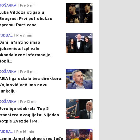
0
KOŠARKA
Pre 5 min
|
Luka Vildoza stigao u
Beograd: Prvi put obukao
opremu Partizana
0
FUDBAL
Pre 7 min
|
Đani Infantino imao
ljubavnicu: Isplivale
skandalozne informacije,
dobil...
0
KOŠARKA
Pre 11 min
|
ABA liga ostala bez direktora:
Vojinović već ima novu
funkciju
0
KOŠARKA
Pre 13 min
|
Evroliga odabrala Top 5
transfera ovog ljeta: Nijedan
potpis Zvezde i Pa...
0
FUDBAL
Pre 16 min
|
Lamin Jamal obukao dres tuđe