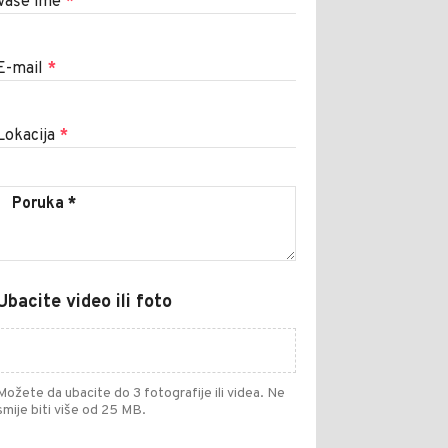
Vaše ime
*
E-mail
*
Lokacija
*
Ubacite video ili foto
Možete da ubacite do 3 fotografije ili videa. Ne
smije biti više od 25 MB.