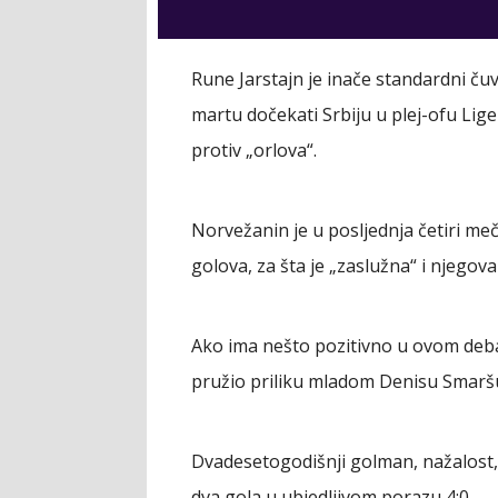
Rune Jarstajn je inače standardni ču
martu dočekati Srbiju u plej-ofu Lige 
protiv „orlova“.
Norvežanin je u posljednja četiri meč
golova, za šta je „zaslužna“ i njegova 
Ako ima nešto pozitivno u ovom debak
pružio priliku mladom Denisu Smaršu
Dvadesetogodišnji golman, nažalost, 
dva gola u ubjedljivom porazu 4:0.