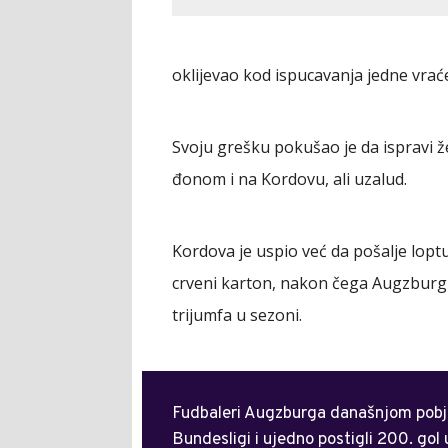
oklijevao kod ispucavanja jedne vraće
Svoju grešku pokušao je da ispravi 
đonom i na Kordovu, ali uzalud.
Kordova je uspio već da pošalje loptu
crveni karton, nakon čega Augzburgu 
trijumfa u sezoni.
Fudbaleri Augzburga današnjom pobjed
Bundesligi i ujedno postigli 200. gol 