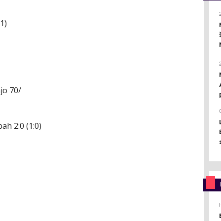
1)
njo 70/
h 2:0 (1:0)