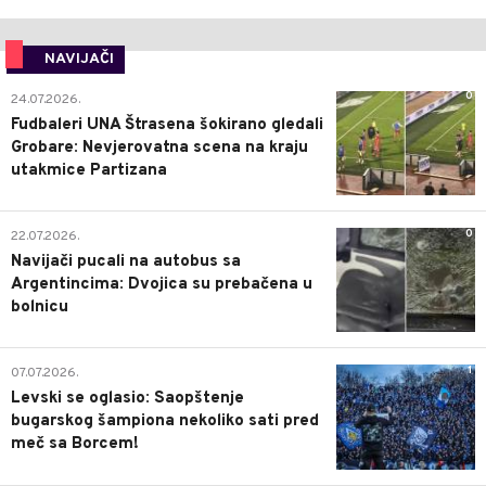
NAVIJAČI
0
24.07.2026.
Fudbaleri UNA Štrasena šokirano gledali
Grobare: Nevjerovatna scena na kraju
utakmice Partizana
0
22.07.2026.
Navijači pucali na autobus sa
Argentincima: Dvojica su prebačena u
bolnicu
1
07.07.2026.
Levski se oglasio: Saopštenje
bugarskog šampiona nekoliko sati pred
meč sa Borcem!