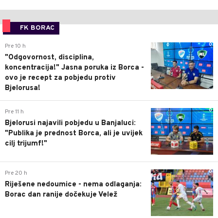
FK BORAC
0
Pre 10 h
"Odgovornost, disciplina,
koncentracija!" Jasna poruka iz Borca -
ovo je recept za pobjedu protiv
Bjelorusa!
0
Pre 11 h
Bjelorusi najavili pobjedu u Banjaluci:
"Publika je prednost Borca, ali je uvijek
cilj trijumf!"
0
Pre 20 h
Riješene nedoumice - nema odlaganja:
Borac dan ranije dočekuje Velež