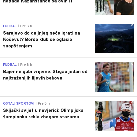
napada Kazahstance sa ovih 11
0
FUDBAL
Pre 8 h
|
Sarajevo do daljnjeg neće igrati na
Koševu!? Bordo klub se oglasio
saopštenjem
0
FUDBAL
Pre 8 h
|
Bajer ne gubi vrijeme: Stigao jedan od
najtraženijih lijevih bekova
0
OSTALI SPORTOVI
Pre 8 h
|
Skijaški svijet u nevjerici: Olimpijska
šampionka rekla zbogom stazama