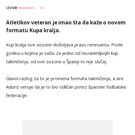
0
IZVOR
mondo.rs
Atletikov veteran je imao šta da kaže o novom
formatu Kupa kralja.
Kup kralja ove sezone doživljava pravu renesansu. Posle
godina u kojima je važio za jedno od nezanimljivijih kup
takmičenja, od ove sezone u Španiji to nije slučaj.
Glavni razlog za to je promena formata takmičenja, a Aric
Aduriz veruje da je to bio odličan potez španske fudbalske
federacije.