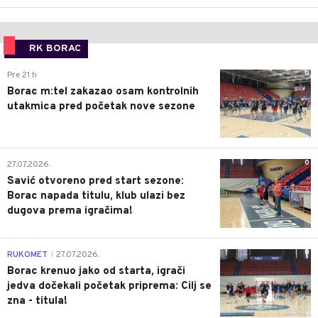
RK BORAC
0
Pre 21 h
Borac m:tel zakazao osam kontrolnih
utakmica pred početak nove sezone
0
27.07.2026.
Savić otvoreno pred start sezone:
Borac napada titulu, klub ulazi bez
dugova prema igračima!
0
RUKOMET
27.07.2026.
|
Borac krenuo jako od starta, igrači
jedva dočekali početak priprema: Cilj se
zna - titula!