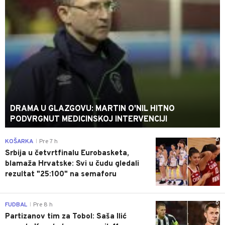
DRAMA U GLAZGOVU: MARTIN O'NIL HITNO
PODVRGNUT MEDICINSKOJ INTERVENCIJI
0
KOŠARKA
Pre 7 h
|
Srbija u četvrtfinalu Eurobasketa,
blamaža Hrvatske: Svi u čudu gledali
rezultat "25:100" na semaforu
0
FUDBAL
Pre 8 h
|
Partizanov tim za Tobol: Saša Ilić