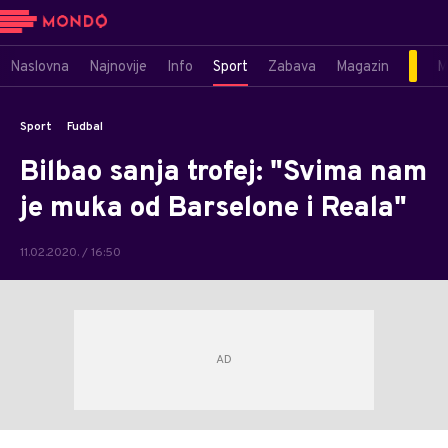
Naslovna
Najnovije
Info
Sport
Zabava
Magazin
M
Sport
Fudbal
Bilbao sanja trofej: "Svima nam
je muka od Barselone i Reala"
11.02.2020. / 16:50