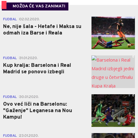
MOŽDA ĆE VAS ZANIMATI
0
FUDBAL
02.02.2020.
|
Ne, nije šala - Hetafe i Maksa su
odmah iza Barse i Reala
0
FUDBAL
31.01.2020.
|
Kup kralja: Barselona i Real
Madrid se ponovo izbegli
0
FUDBAL
30.01.2020.
|
Ovo već liči na Barselonu:
"Gaženje" Leganesa na Nou
Kampu!
0
FUDBAL
23.01.2020.
|