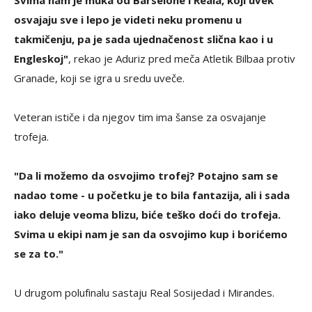
osvajaju sve i lepo je videti neku promenu u
takmičenju, pa je sada ujednačenost slična kao i u
Engleskoj"
, rekao je Aduriz pred meča Atletik Bilbaa protiv
Granade, koji se igra u sredu uveče.
Veteran ističe i da njegov tim ima šanse za osvajanje
trofeja.
"Da li možemo da osvojimo trofej? Potajno sam se
nadao tome - u početku je to bila fantazija, ali i sada
iako deluje veoma blizu, biće teško doći do trofeja.
Svima u ekipi nam je san da osvojimo kup i borićemo
se za to."
U drugom polufinalu sastaju Real Sosijedad i Mirandes.