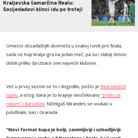
Kraljevska šamarčina Realu:
Sosijedadovi klinci idu po trofej!
Umesto dosadašnjih dvomeča u svakoj rundi pre finala,
sada se Kup kralja igra na jedan meč, pa su i slabiji timovi
dobili priliku da izbace one najveće klubove.
Već u prvoj sezoni se to i dogodilo, pošto je
Real Madrid
ispao
, a istog dana je to krajnje neočekivano
"pošlo za
rukom" i Barseloni
. Niželigaš Mirandes se uvukao u
polufinale, kao i Granada.
"Novi format kupa je bolji, zanimljiviji i uzbudljiviji.
Svima nam je muka od Barselone i Reala, koji uvek