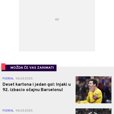
MOŽDA ĆE VAS ZANIMATI
0
FUDBAL
06.02.2020.
|
Deset kartona i jedan gol: Injaki u
92. izbacio očajnu Barselonu!
0
FUDBAL
06.02.2020.
|