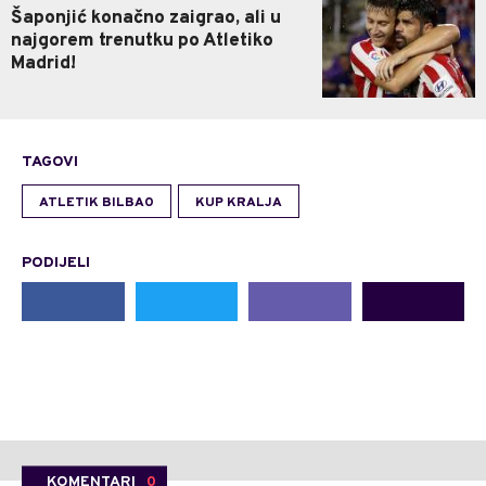
Šaponjić konačno zaigrao, ali u
najgorem trenutku po Atletiko
Madrid!
TAGOVI
ATLETIK BILBAO
KUP KRALJA
PODIJELI
KOMENTARI
0