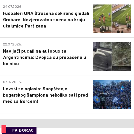
0
24.07.2026.
Fudbaleri UNA Štrasena šokirano gledali
Grobare: Nevjerovatna scena na kraju
utakmice Partizana
0
22.07.2026.
Navijači pucali na autobus sa
Argentincima: Dvojica su prebačena u
bolnicu
1
07.07.2026.
Levski se oglasio: Saopštenje
bugarskog šampiona nekoliko sati pred
meč sa Borcem!
FK BORAC