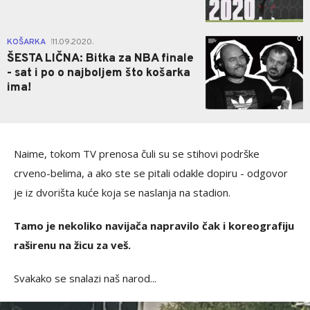
0
KOŠARKA
11.09.2020.
|
ŠESTA LIČNA: Bitka za NBA finale
- sat i po o najboljem što košarka
ima!
Naime, tokom TV prenosa čuli su se stihovi podrške
crveno-belima, a ako ste se pitali odakle dopiru - odgovor
je iz dvorišta kuće koja se naslanja na stadion.
Tamo je nekoliko navijača napravilo čak i koreografiju
raširenu na žicu za veš.
Svakako se snalazi naš narod...