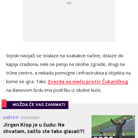
Srpski navijači se snalaze na svakakve načine, dolaze do
kapija stadiona, neki se penju na okolne zgrade, drugi na
tržne centre, a nekada pomogne i infrastruktura objekta na
kome se igra. Tako
Zvezda na meču protiv Čukaričkog
na Banovom brdu ima podršku iz okolne kuće.
MOŽDA ĆE VAS ZANIMATI
0
ZAŠTO?!
11.09.2020.
|
Jirgen Klop je u čudu: Ne
shvatam, zašto ste tako glasali?!