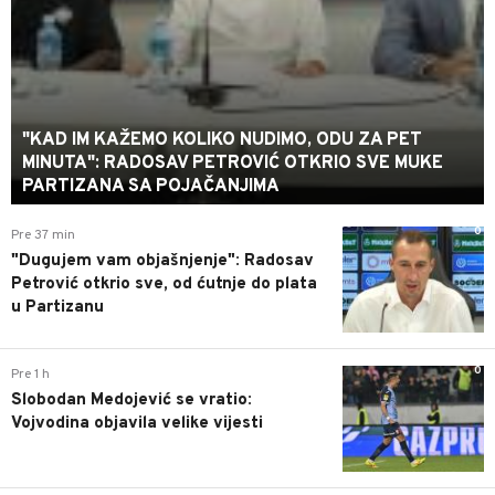
"KAD IM KAŽEMO KOLIKO NUDIMO, ODU ZA PET
MINUTA": RADOSAV PETROVIĆ OTKRIO SVE MUKE
PARTIZANA SA POJAČANJIMA
0
Pre 37 min
"Dugujem vam objašnjenje": Radosav
Petrović otkrio sve, od ćutnje do plata
u Partizanu
0
Pre 1 h
Slobodan Medojević se vratio:
Vojvodina objavila velike vijesti