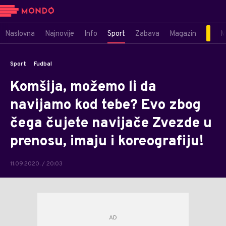
Naslovna
Najnovije
Info
Sport
Zabava
Magazin
M
Sport
Fudbal
Komšija, možemo li da
navijamo kod tebe? Evo zbog
čega čujete navijače Zvezde u
prenosu, imaju i koreografiju!
11.09.2020. / 20:03