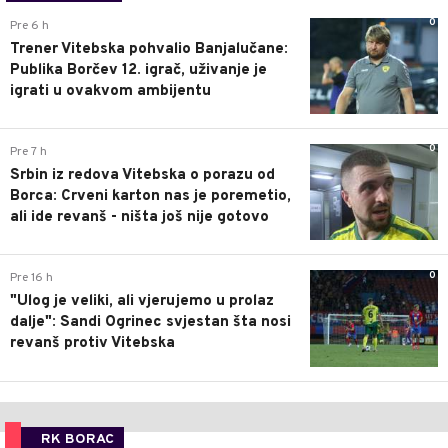
0
Pre 6 h
Trener Vitebska pohvalio Banjalučane:
Publika Borčev 12. igrač, uživanje je
igrati u ovakvom ambijentu
0
Pre 7 h
Srbin iz redova Vitebska o porazu od
Borca: Crveni karton nas je poremetio,
ali ide revanš - ništa još nije gotovo
0
Pre 16 h
"Ulog je veliki, ali vjerujemo u prolaz
dalje": Sandi Ogrinec svjestan šta nosi
revanš protiv Vitebska
RK BORAC