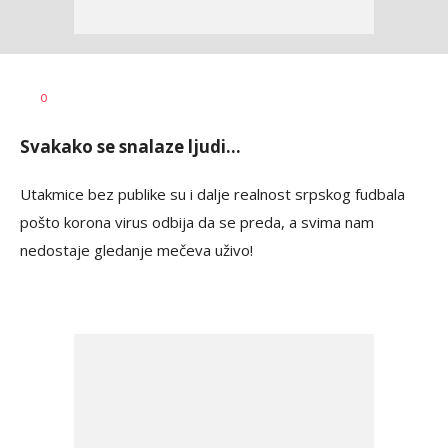
Dušan
AUTOR
0
Ninković
Svakako se snalaze ljudi...
Utakmice bez publike su i dalje realnost srpskog fudbala
pošto korona virus odbija da se preda, a svima nam
nedostaje gledanje mečeva uživo!