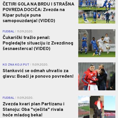
ČETIRI GOLA NA BRDU I STRAŠNA
POVREDA DOCIĆA: Zvezda na
Kipar putuje puna
samopouzdanja! (VIDEO)
0
FUDBAL
11.09.2020.
|
Čukarički tražio penal:
Pogledajte situaciju iz Zvezdinog
šesnaesterca! (VIDEO)
0
KO ZNA KOJI PUT
11.09.2020.
|
Stanković se odmah uhvatio za
glavu: Boaći je ponovo povređen!
0
FUDBAL
11.09.2020.
|
Zvezda kvari plan Partizanu i
Stanoju: Oba "vječita" rivala
hoće mladog beka!