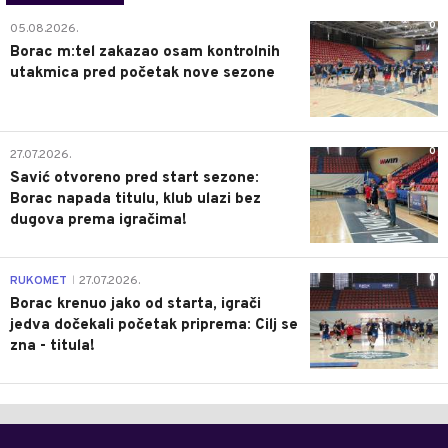
0
05.08.2026.
Borac m:tel zakazao osam kontrolnih
utakmica pred početak nove sezone
0
27.07.2026.
Savić otvoreno pred start sezone:
Borac napada titulu, klub ulazi bez
dugova prema igračima!
0
RUKOMET
27.07.2026.
|
Borac krenuo jako od starta, igrači
jedva dočekali početak priprema: Cilj se
zna - titula!