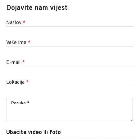
Dojavite nam vijest
Naslov
*
Vaše ime
*
E-mail
*
Lokacija
*
Ubacite video ili foto