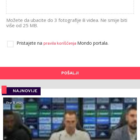
Možete da ubacite do 3 fotografije ili videa. Ne smije biti
više od 25 MB.
Pristajete na
Mondo portala.
pravila korišćenja
POŠALJI
NAJNOVIJE
0
Pre 8 min