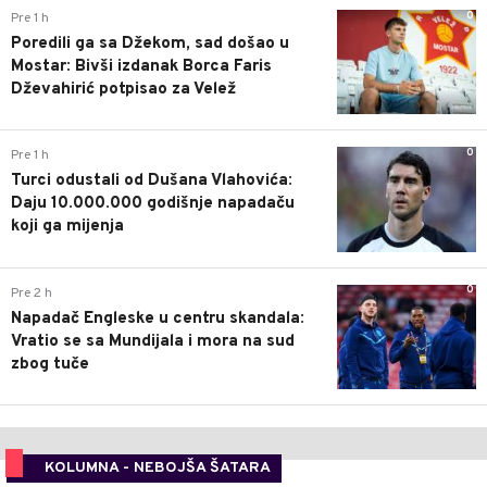
0
Pre 1 h
Poredili ga sa Džekom, sad došao u
Mostar: Bivši izdanak Borca Faris
Dževahirić potpisao za Velež
0
Pre 1 h
Turci odustali od Dušana Vlahovića:
Daju 10.000.000 godišnje napadaču
koji ga mijenja
0
Pre 2 h
Napadač Engleske u centru skandala:
Vratio se sa Mundijala i mora na sud
zbog tuče
KOLUMNA - NEBOJŠA ŠATARA