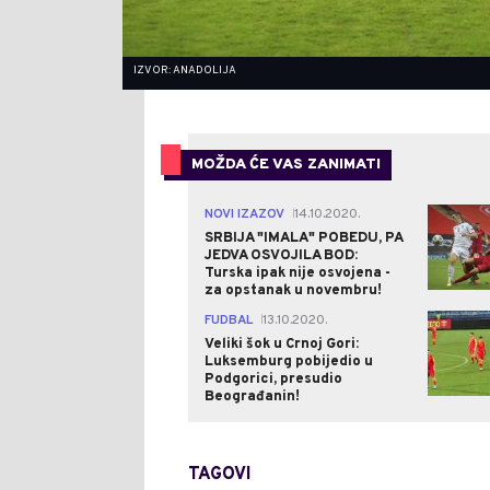
IZVOR: ANADOLIJA
MOŽDA ĆE VAS ZANIMATI
NOVI IZAZOV
14.10.2020.
|
SRBIJA "IMALA" POBEDU, PA
JEDVA OSVOJILA BOD:
Turska ipak nije osvojena -
za opstanak u novembru!
FUDBAL
13.10.2020.
|
Veliki šok u Crnoj Gori:
Luksemburg pobijedio u
Podgorici, presudio
Beograđanin!
TAGOVI