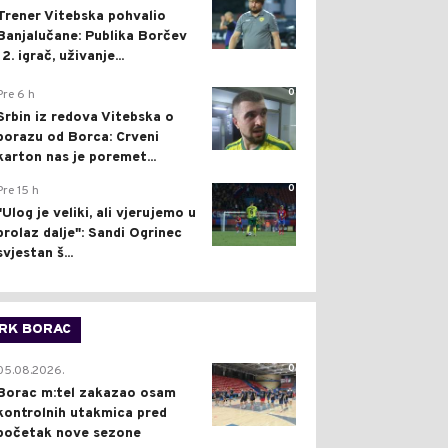
Trener Vitebska pohvalio
Banjalučane: Publika Borčev
12. igrač, uživanje...
0
Pre 6 h
Srbin iz redova Vitebska o
porazu od Borca: Crveni
karton nas je poremet...
0
Pre 15 h
"Ulog je veliki, ali vjerujemo u
prolaz dalje": Sandi Ogrinec
svjestan š...
RK BORAC
0
05.08.2026.
Borac m:tel zakazao osam
kontrolnih utakmica pred
početak nove sezone