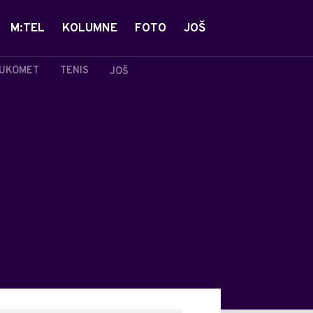
M:TEL
KOLUMNE
FOTO
JOŠ
UKOMET
TENIS
JOŠ