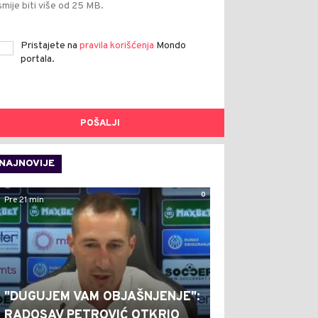
smije biti više od 25 MB.
Pristajete na
pravila korišćenja
Mondo
portala.
POŠALJI
NAJNOVIJE
0
Pre 21 min
"DUGUJEM VAM OBJAŠNJENJE":
RADOSAV PETROVIĆ OTKRIO