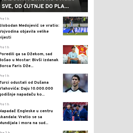
SVE, OD ĆUTNJE DO PLA...
0
Pre 1 h
Slobodan Medojević se vratio:
Vojvodina objavila velike
vijesti
0
Pre 1 h
Poredili ga sa Džekom, sad
došao u Mostar: Bivši izdanak
Borca Faris Dže...
0
Pre 1 h
Turci odustali od Dušana
Vlahovića: Daju 10.000.000
godišnje napadaču ko...
0
Pre 1 h
Napadač Engleske u centru
skandala: Vratio se sa
Mundijala i mora na sud...
0