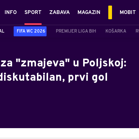
INFO
SPORT
ZABAVA
MAGAZIN
MOBIT
AL
FIFA WC 2026
PREMIJER LIGA BIH
KOŠARKA
R
za "zmajeva" u Poljskoj:
iskutabilan, prvi gol