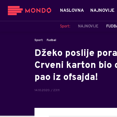
NASLOVNA
NAJNOVIJE
Sport:
NAJNOVIJE
FUDB
Sport
Fudbal
Džeko poslije pora
Crveni karton bio d
pao iz ofsajda!
14.10.2020. / 23:11