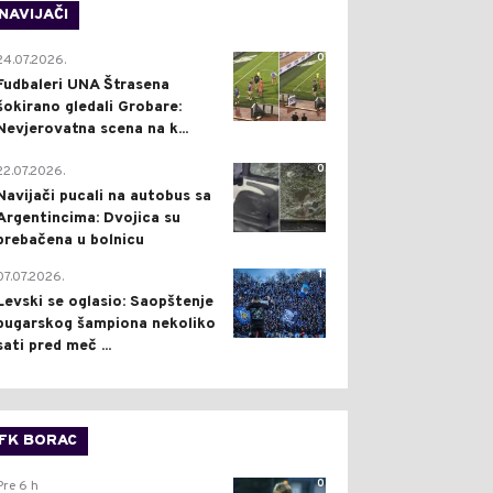
NAVIJAČI
0
24.07.2026.
Fudbaleri UNA Štrasena
šokirano gledali Grobare:
Nevjerovatna scena na k...
0
22.07.2026.
Navijači pucali na autobus sa
Argentincima: Dvojica su
prebačena u bolnicu
1
07.07.2026.
Levski se oglasio: Saopštenje
bugarskog šampiona nekoliko
sati pred meč ...
FK BORAC
0
Pre 6 h