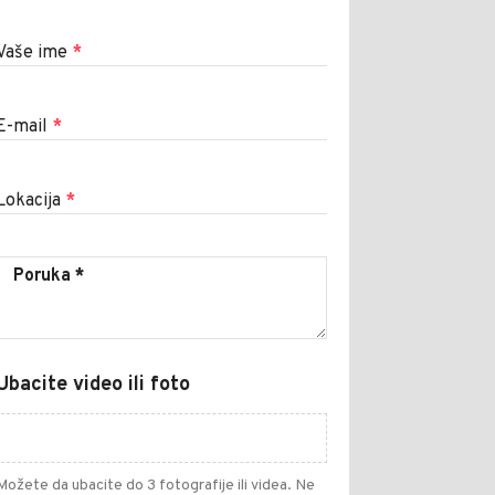
Vaše ime
*
E-mail
*
Lokacija
*
Ubacite video ili foto
Možete da ubacite do 3 fotografije ili videa. Ne