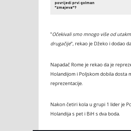
povrijedi prvi golman
"zmajeva"?
"
Očekivali smo mnogo više od utakmic
drugačije
", rekao je Džeko i dodao da
Napadač Rome je rekao da je reprez
Holandijom i Poljskom dobila dosta m
reprezentacije.
Nakon četiri kola u grupi 1 lider je Po
Holandija s pet i BiH s dva boda.