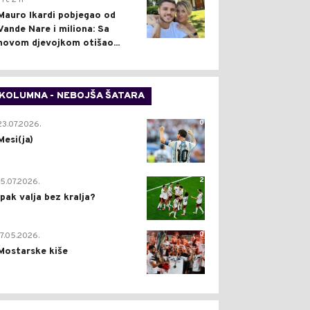
Pre 2 h
Mauro Ikardi pobjegao od
Vande Nare i miliona: Sa
novom djevojkom otišao...
KOLUMNA - NEBOJŠA ŠATARA
0
23.07.2026.
Mesi(ja)
2
15.07.2026.
Ipak valja bez kralja?
0
17.05.2026.
Mostarske kiše