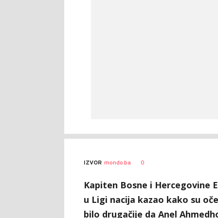
0
IZVOR
mondo.ba
Kapiten Bosne i Hercegovine 
u Ligi nacija kazao kako su oč
bilo drugačije da Anel Ahmedho