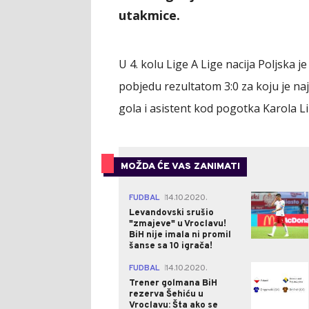
utakmice.
U 4. kolu Lige A Lige nacija Poljska 
pobjedu rezultatom 3:0 za koju je naj
gola i asistent kod pogotka Karola Li
MOŽDA ĆE VAS ZANIMATI
1
FUDBAL
14.10.2020.
|
Levandovski srušio
"zmajeve" u Vroclavu!
BiH nije imala ni promil
šanse sa 10 igrača!
0
FUDBAL
14.10.2020.
|
Trener golmana BiH
rezerva Šehiću u
Vroclavu: Šta ako se