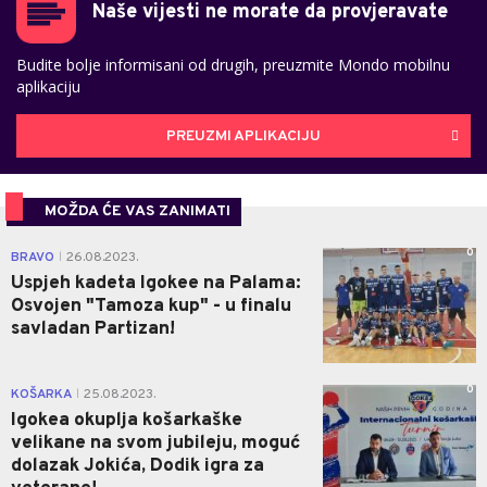
Naše vijesti ne morate da provjeravate
Budite bolje informisani od drugih, preuzmite Mondo mobilnu
aplikaciju
PREUZMI APLIKACIJU
MOŽDA ĆE VAS ZANIMATI
0
BRAVO
26.08.2023.
|
Uspjeh kadeta Igokee na Palama:
Osvojen "Tamoza kup" - u finalu
savladan Partizan!
0
KOŠARKA
25.08.2023.
|
Igokea okuplja košarkaške
velikane na svom jubileju, moguć
dolazak Jokića, Dodik igra za