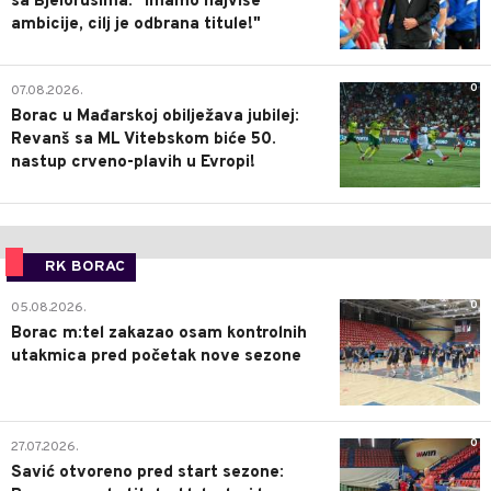
sa Bjelorusima: "Imamo najviše
ambicije, cilj je odbrana titule!"
0
07.08.2026.
Borac u Mađarskoj obilježava jubilej:
Revanš sa ML Vitebskom biće 50.
nastup crveno-plavih u Evropi!
RK BORAC
0
05.08.2026.
Borac m:tel zakazao osam kontrolnih
utakmica pred početak nove sezone
0
27.07.2026.
Savić otvoreno pred start sezone: