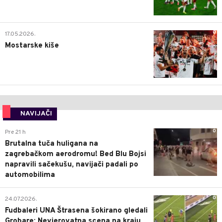
0
17.05.2026.
Mostarske kiše
NAVIJAČI
0
Pre 21 h
Brutalna tuča huligana na
zagrebačkom aerodromu! Bed Blu Bojsi
napravili sačekušu, navijači padali po
automobilima
0
24.07.2026.
Fudbaleri UNA Štrasena šokirano gledali
Grobare: Nevjerovatna scena na kraju