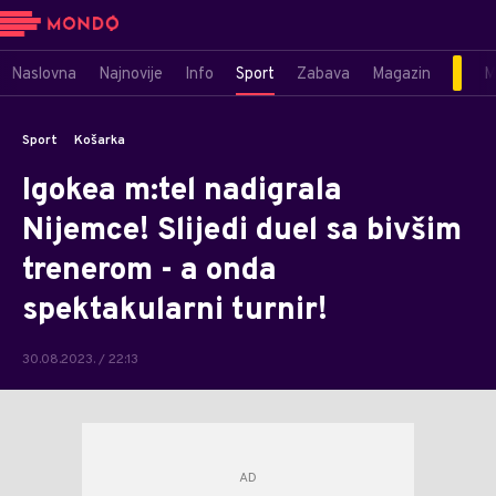
Naslovna
Najnovije
Info
Sport
Zabava
Magazin
M
Sport
Košarka
Igokea m:tel nadigrala
Nijemce! Slijedi duel sa bivšim
trenerom - a onda
spektakularni turnir!
30.08.2023. / 22:13