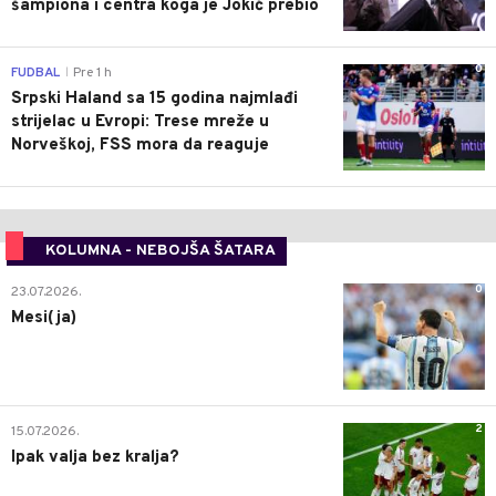
šampiona i centra koga je Jokić prebio
0
FUDBAL
Pre 1 h
|
Srpski Haland sa 15 godina najmlađi
strijelac u Evropi: Trese mreže u
Norveškoj, FSS mora da reaguje
KOLUMNA - NEBOJŠA ŠATARA
0
23.07.2026.
Mesi(ja)
2
15.07.2026.
Ipak valja bez kralja?