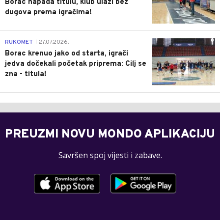
Borac napada titulu, klub ulazi bez
dugova prema igračima!
0
RUKOMET
27.07.2026.
|
Borac krenuo jako od starta, igrači
jedva dočekali početak priprema: Cilj se
zna - titula!
PREUZMI NOVU MONDO APLIKACIJU
Savršen spoj vijesti i zabave.