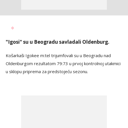
Dragan
AUTOR
0
Šutvić
"Igosi" su u Beogradu savladali Oldenburg.
Košarkaši Igokee m:tel trijumfovali su u Beogradu nad
Oldenburgom rezultatom 79:73 u prvoj kontrolnoj utakmici
u sklopu priprema za predstojeću sezonu.