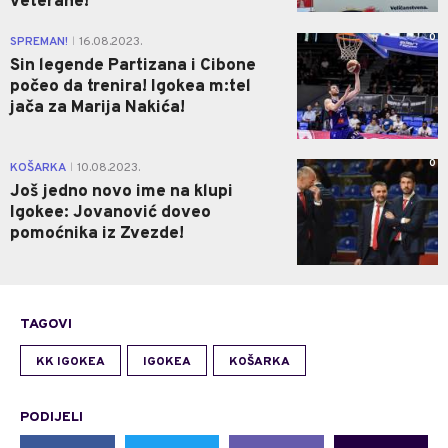
veterane!
0
SPREMAN!
16.08.2023.
|
Sin legende Partizana i Cibone
počeo da trenira! Igokea m:tel
jača za Marija Nakića!
0
KOŠARKA
10.08.2023.
|
Još jedno novo ime na klupi
Igokee: Jovanović doveo
pomoćnika iz Zvezde!
TAGOVI
KK IGOKEA
IGOKEA
KOŠARKA
PODIJELI