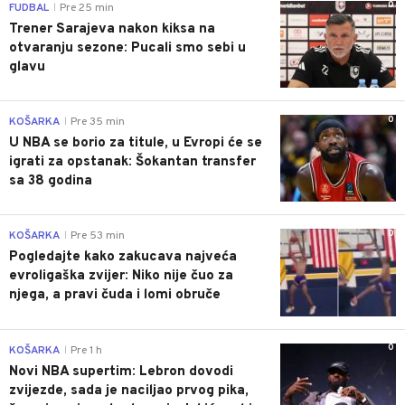
0
FUDBAL
Pre 25 min
|
Trener Sarajeva nakon kiksa na
otvaranju sezone: Pucali smo sebi u
glavu
0
KOŠARKA
Pre 35 min
|
U NBA se borio za titule, u Evropi će se
igrati za opstanak: Šokantan transfer
sa 38 godina
0
KOŠARKA
Pre 53 min
|
Pogledajte kako zakucava najveća
evroligaška zvijer: Niko nije čuo za
njega, a pravi čuda i lomi obruče
0
KOŠARKA
Pre 1 h
|
Novi NBA supertim: Lebron dovodi
zvijezde, sada je naciljao prvog pika,