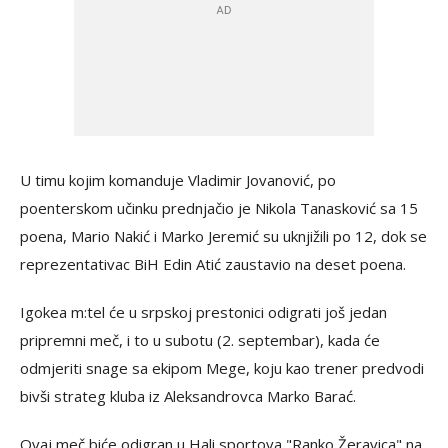
U timu kojim komanduje Vladimir Jovanović, po
poenterskom učinku prednjačio je Nikola Tanasković sa 15
poena, Mario Nakić i Marko Jeremić su uknjižili po 12, dok se
reprezentativac BiH Edin Atić zaustavio na deset poena.
Igokea m:tel će u srpskoj prestonici odigrati još jedan
pripremni meč, i to u subotu (2. septembar), kada će
odmjeriti snage sa ekipom Mege, koju kao trener predvodi
bivši strateg kluba iz Aleksandrovca Marko Barać.
Ovaj meč biće odigran u Hali sportova "Ranko Žeravica" na