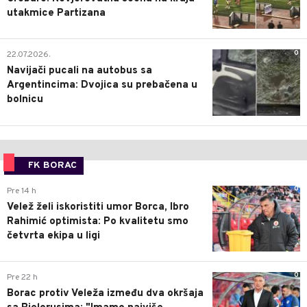
utakmice Partizana
0
22.07.2026.
Navijači pucali na autobus sa
Argentincima: Dvojica su prebačena u
bolnicu
FK BORAC
0
Pre 14 h
Velež želi iskoristiti umor Borca, Ibro
Rahimić optimista: Po kvalitetu smo
četvrta ekipa u ligi
0
Pre 22 h
Borac protiv Veleža između dva okršaja