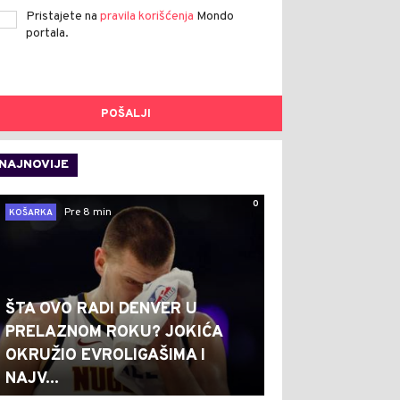
Pristajete na
pravila korišćenja
Mondo
portala.
POŠALJI
NAJNOVIJE
0
Pre 8 min
KOŠARKA
ŠTA OVO RADI DENVER U
PRELAZNOM ROKU? JOKIĆA
OKRUŽIO EVROLIGAŠIMA I
NAJV...