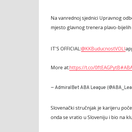
Na vanrednoj sjednici Upravnog odb
mjesto glavnog trenera plavo-bijeli
IT'S OFFICIAL:
@KKBuducnostVOLI
ap
More at:
https://t.co/0ftEAGPytB
#ABA
— AdmiralBet ABA League (@ABA_Lea
Slovenački stručnjak je karijeru poče
onda se vratio u Sloveniju i bio na k