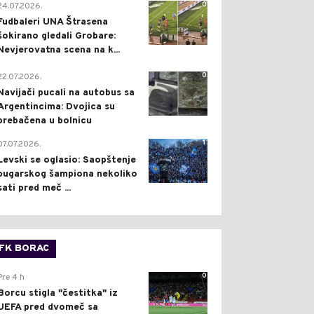
0
24.07.2026.
Fudbaleri UNA Štrasena
šokirano gledali Grobare:
Nevjerovatna scena na k...
0
22.07.2026.
Navijači pucali na autobus sa
Argentincima: Dvojica su
prebačena u bolnicu
1
07.07.2026.
Levski se oglasio: Saopštenje
bugarskog šampiona nekoliko
sati pred meč ...
FK BORAC
0
Pre 4 h
Borcu stigla "čestitka" iz
UEFA pred dvomeč sa