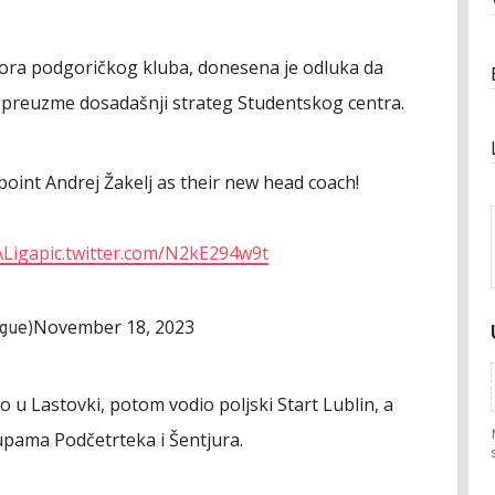
ora podgoričkog kluba, donesena je odluka da
h preuzme dosadašnji strateg Studentskog centra.
point Andrej Žakelj as their new head coach!
Liga
pic.twitter.com/N2kE294w9t
November 18, 2023
gue)
o u Lastovki, potom vodio poljski Start Lublin, a
lupama Podčetrteka i Šentjura.