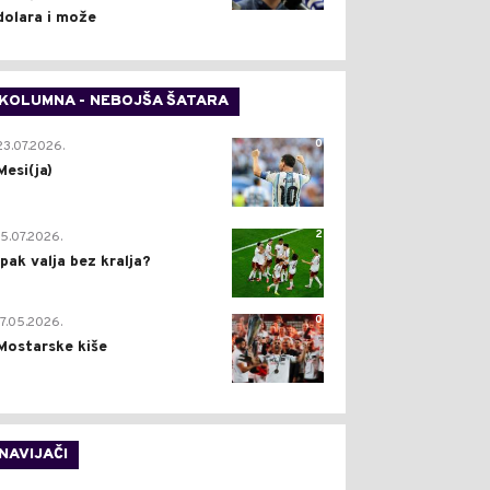
dolara i može
KOLUMNA - NEBOJŠA ŠATARA
0
23.07.2026.
Mesi(ja)
2
15.07.2026.
Ipak valja bez kralja?
0
17.05.2026.
Mostarske kiše
NAVIJAČI