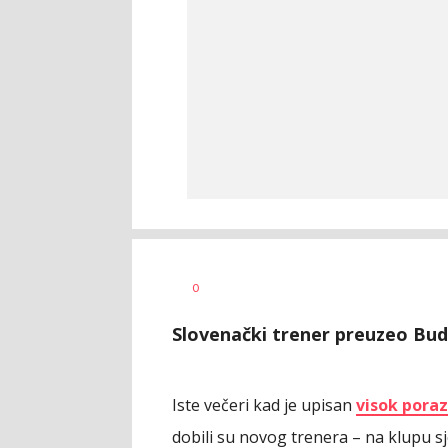
Dragan
AUTOR
0
Šutvić
Slovenački trener preuzeo Bud
Iste večeri kad je upisan
visok poraz
dobili su novog trenera – na klupu sj