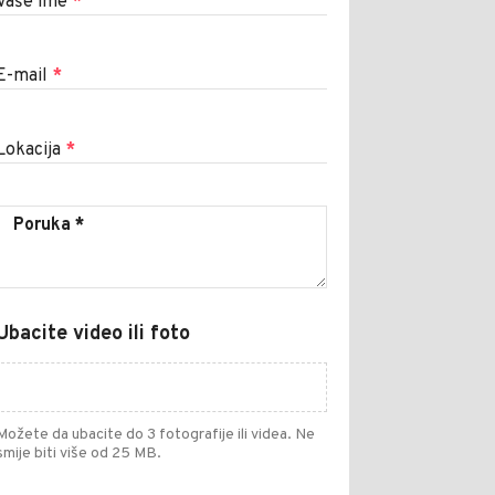
Vaše ime
*
E-mail
*
Lokacija
*
Ubacite video ili foto
Možete da ubacite do 3 fotografije ili videa. Ne
smije biti više od 25 MB.