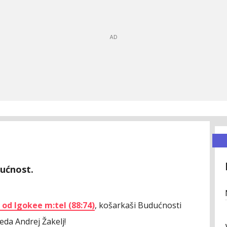
ućnost.
 od Igokee m:tel (88:74)
, košarkaši Budućnosti
eda Andrej Žakelj!