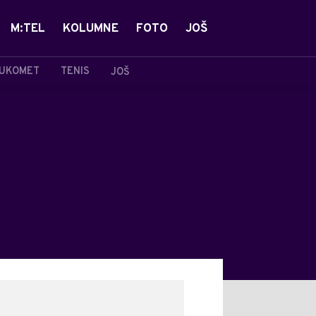
M:TEL
KOLUMNE
FOTO
JOŠ
UKOMET
TENIS
JOŠ