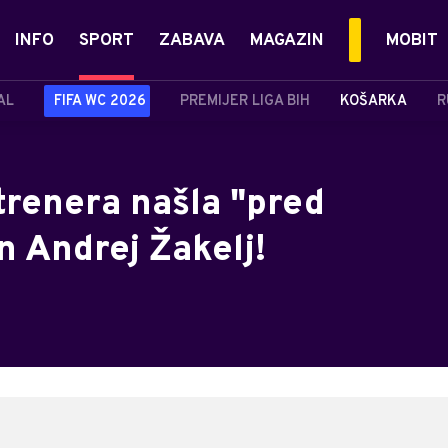
INFO
SPORT
ZABAVA
MAGAZIN
MOBIT
AL
FIFA WC 2026
PREMIJER LIGA BIH
KOŠARKA
R
renera našla "pred
 Andrej Žakelj!