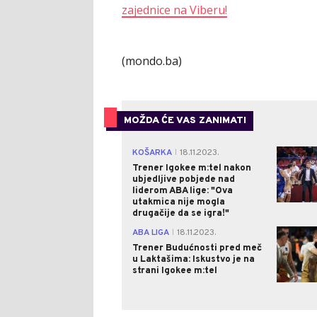
zajednice na Viberu!
(mondo.ba)
MOŽDA ĆE VAS ZANIMATI
KOŠARKA
18.11.2023.
|
Trener Igokee m:tel nakon
ubjedljive pobjede nad
liderom ABA lige: "Ova
utakmica nije mogla
drugačije da se igra!"
ABA LIGA
18.11.2023.
|
Trener Budućnosti pred meč
u Laktašima: Iskustvo je na
strani Igokee m:tel