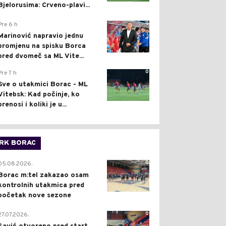
Bjelorusima: Crveno-plavi...
0
Pre 6 h
Marinović napravio jednu
promjenu na spisku Borca
pred dvomeč sa ML Vite...
0
Pre 7 h
Sve o utakmici Borac - ML
Vitebsk: Kad počinje, ko
prenosi i koliki je u...
RK BORAC
0
05.08.2026.
Borac m:tel zakazao osam
kontrolnih utakmica pred
početak nove sezone
0
27.07.2026.