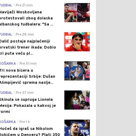
0
FUDBAL
Pre 21 min
|
Navijači Moskovljana
protestovali zbog dolaska
albanskog fudbalera: "Sa ...
0
FUDBAL
Pre 28 min
|
Dalić postaje najplaćeniji
hrvatski trener ikada: Dobio
tri puta veću pl...
0
KOŠARKA
Pre 51 min
|
Tri nova bisera u
reprezentaciji Srbije: Dušan
Alimpijević sprema naslje...
0
FUDBAL
Pre 57 min
|
Skinula se supruga Lionela
Mesija: Pokazala u kakvoj je
formi
0
KOŠARKA
Pre 1 h
|
Hoćeš da igraš sa Nikolom
Jokićem u Denveru? Plati 350