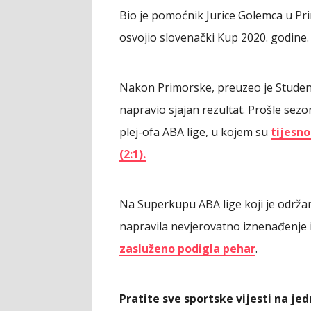
Bio je pomoćnik Jurice Golemca u Pri
osvojio slovenački Kup 2020. godine.
Nakon Primorske, preuzeo je Students
napravio sjajan rezultat. Prošle sezon
plej-ofa ABA lige, u kojem su
tijesn
(2:1).
Na Superkupu ABA lige koji je održan
napravila nevjerovatno iznenađenje 
zasluženo podigla pehar
.
Pratite sve sportske vijesti na j