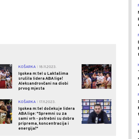
0
0
KOŠARKA
18.11.2023.
|
Igokea m:tel u Laktašima
srušila lidera ABA lige!
Aleksandrovčani na diobi
prvog mjesta
0
0
KOŠARKA
17.11.2023.
|
Igokea m:tel dočekuje lidera
ABA lige: "Spremni su za
sami vrh - potrebni su dobra
priprema, koncentracija i
energija!"