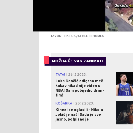
IZVOR: TIKTOK/ATHLETEHOMES
MOŽDA ĆE VAS ZANIMATI
TATA!
26.12.2023.
|
Luka Dončić odigrao meč
kakav nikad nije viđen u
NBA! Sam pobijedio drim-
tim!
KOŠARKA
25.12.2023.
|
Kinezi se oglasili - Nikola
Jokić je naš! Sada je sve
jasno, potpisao je