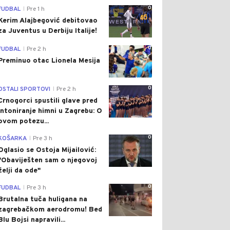
0
FUDBAL
Pre 1 h
|
Kerim Alajbegović debitovao
za Juventus u Derbiju Italije!
0
FUDBAL
Pre 2 h
|
Preminuo otac Lionela Mesija
0
OSTALI SPORTOVI
Pre 2 h
|
Crnogorci spustili glave pred
intoniranje himni u Zagrebu: O
ovom potezu...
0
KOŠARKA
Pre 3 h
|
Oglasio se Ostoja Mijailović:
"Obaviješten sam o njegovoj
želji da ode"
0
FUDBAL
Pre 3 h
|
Brutalna tuča huligana na
zagrebačkom aerodromu! Bed
Blu Bojsi napravili...