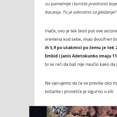
su pametnije i koriste prednosti koj
bacanja. To je odvratno za gledanje!"
Inače, ovo je tek šesti put ove sezone
vremena kod sebe, imao dvocifren b
ih 5,9 po utakmici po čemu je tek 2
Embid i Janis Adetokunbo imaju 11,
bi se reći da baš nije naučio kako da
Ne vjerujemo da će se previše oko to
košarke i provešće je sigurno u vili: