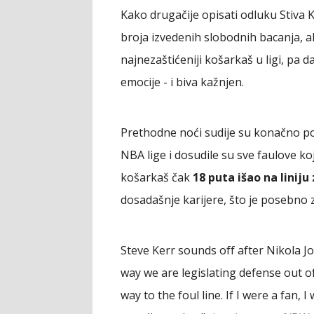
Kako drugačije opisati odluku Stiva 
broja izvedenih slobodnih bacanja, 
najnezaštićeniji košarkaš u ligi, pa 
emocije - i biva kažnjen.
Prethodne noći sudije su konačno poč
NBA lige i dosudile su sve faulove koj
košarkaš čak
18 puta išao na linij
dosadašnje karijere, što je posebno 
Steve Kerr sounds off after Nikola Jo
way we are legislating defense out o
way to the foul line. If I were a fan,