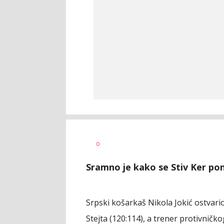
Nebojša
AUTOR
0
Šatara
Sramno je kako se Stiv Ker pon
Srpski košarkaš Nikola Jokić ostvar
Stejta (120:114), a trener protivničk