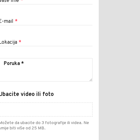
Vaše ime
*
E-mail
*
Lokacija
*
Ubacite video ili foto
Možete da ubacite do 3 fotografije ili videa. Ne
smije biti više od 25 MB.