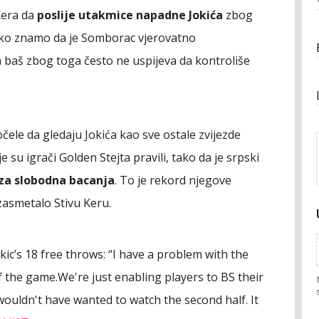
Kera da
poslije utakmice napadne Jokića
zbog
ako znamo da je Somborac vjerovatno
da baš zbog toga često ne uspijeva da kontroliše
ele da gledaju Jokića kao sve ostale zvijezde
e su igrači Golden Stejta pravili, tako da je srpski
u za slobodna bacanja
. To je rekord njegove
zasmetalo Stivu Keru.
kic’s 18 free throws: “I have a problem with the
f the game.We're just enabling players to BS their
 I wouldn't have wanted to watch the second half. It