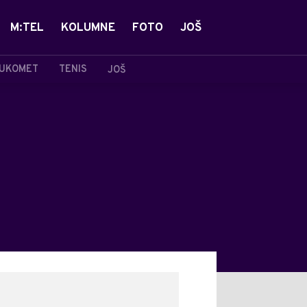
M:TEL
KOLUMNE
FOTO
JOŠ
UKOMET
TENIS
JOŠ