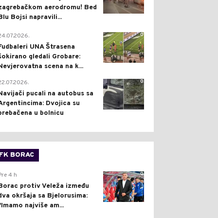
zagrebačkom aerodromu! Bed
Blu Bojsi napravili...
0
24.07.2026.
Fudbaleri UNA Štrasena
šokirano gledali Grobare:
Nevjerovatna scena na k...
0
22.07.2026.
Navijači pucali na autobus sa
Argentincima: Dvojica su
prebačena u bolnicu
FK BORAC
0
Pre 4 h
Borac protiv Veleža između
dva okršaja sa Bjelorusima:
"Imamo najviše am...