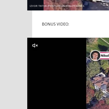
IZVOR: TIKTOK/PRINTSCREEN/ATHLETEHOMES
BONUS VIDEO:
klikni za zvuk