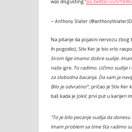
was disgusting."
pic.twitter.com/YBW
D
— Anthony Slater (@anthonyVslater)
Na pitanje da pojasni nervozu zbog t
ih pogodio), Stiv Ker je bio vrlo raspo
širom lige imamo dobre sudije. Ima
naše igre. To radimo. Učimo sudije 
za slobodna bacanja. Da sam ja navij
Bilo je odvratno!"
, pričao je Stiv Ker
baš kada je Jokić prvi put u karijeri i
"To je bilo pecanje sudija da donesu 
Imam problem sa time šta radimo sa 