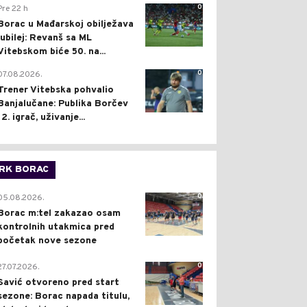
0
Pre 22 h
Borac u Mađarskoj obilježava
jubilej: Revanš sa ML
Vitebskom biće 50. na...
0
07.08.2026.
Trener Vitebska pohvalio
Banjalučane: Publika Borčev
12. igrač, uživanje...
RK BORAC
0
05.08.2026.
Borac m:tel zakazao osam
kontrolnih utakmica pred
početak nove sezone
0
27.07.2026.
Savić otvoreno pred start
sezone: Borac napada titulu,