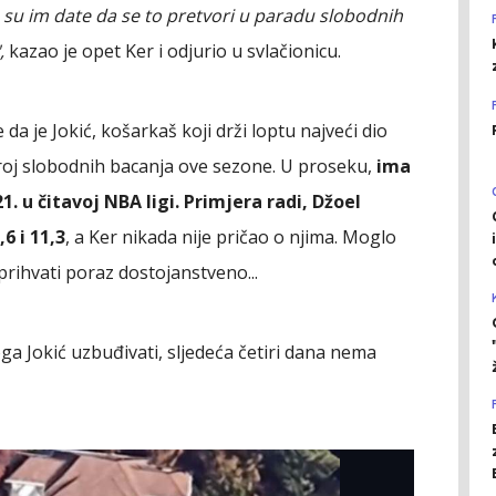
e su im date da se to pretvori u paradu slobodnih
,
kazao je opet Ker i odjurio u svlačionicu.
 da je Jokić, košarkaš koji drži loptu najveći dio
roj slobodnih bacanja ove sezone. U proseku,
ima
1. u čitavoj NBA ligi. Primjera radi, Džoel
6 i 11,3
, a Ker nikada nije pričao o njima. Moglo
 prihvati poraz dostojanstveno...
ga Jokić uzbuđivati, sljedeća četiri dana nema