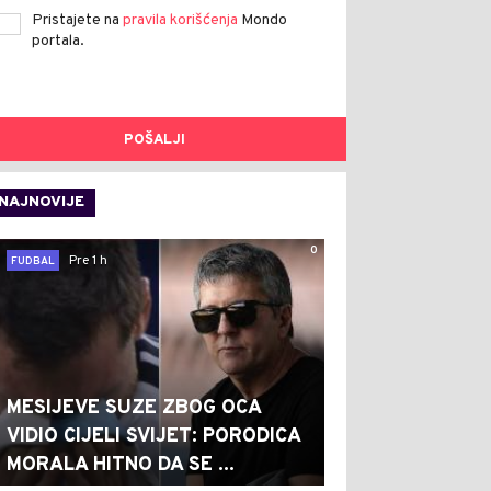
Pristajete na
pravila korišćenja
Mondo
portala.
POŠALJI
NAJNOVIJE
0
Pre 1 h
FUDBAL
MESIJEVE SUZE ZBOG OCA
VIDIO CIJELI SVIJET: PORODICA
MORALA HITNO DA SE ...