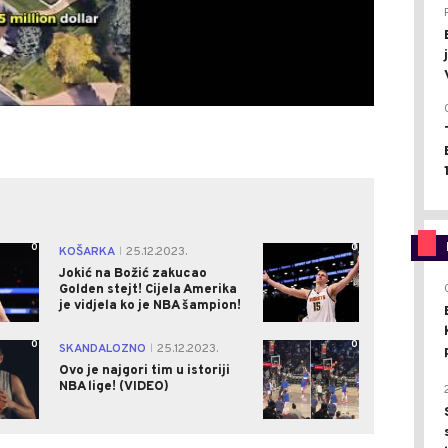
0
0
KOŠARKA
25.12.2023.
|
Jokić na Božić zakucao
Golden stejt! Cijela Amerika
je vidjela ko je NBA šampion!
0
0
SKANDALOZNO
25.12.2023.
|
Ovo je najgori tim u istoriji
NBA lige! (VIDEO)