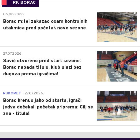
RK BORAC
0
05.08.2026.
Borac m:tel zakazao osam kontrolnih
utakmica pred početak nove sezone
0
27.07.2026.
Savić otvoreno pred start sezone:
Borac napada titulu, klub ulazi bez
dugova prema igračima!
0
RUKOMET
27.07.2026.
|
Borac krenuo jako od starta, igrači
jedva dočekali početak priprema: Cilj se
zna - titula!