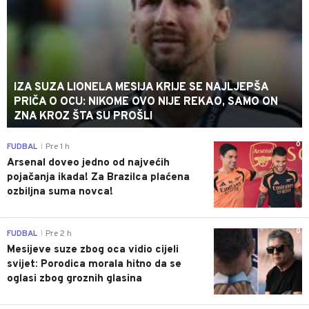
IZA SUZA LIONELA MESIJA KRIJE SE NAJLJEPŠA
PRIČA O OCU: NIKOME OVO NIJE REKAO, SAMO ON
ZNA KROZ ŠTA SU PROŠLI
0
FUDBAL
Pre 1 h
|
Arsenal doveo jedno od najvećih
pojačanja ikada! Za Brazilca plaćena
ozbiljna suma novca!
0
FUDBAL
Pre 2 h
|
Mesijeve suze zbog oca vidio cijeli
svijet: Porodica morala hitno da se
oglasi zbog groznih glasina