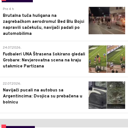
0
Pre 4 h
Brutalna tuča huligana na
zagrebačkom aerodromu! Bed Blu Bojsi
napravili sačekušu, navijači padali po
automobilima
0
24.07.2026.
Fudbaleri UNA Štrasena šokirano gledali
Grobare: Nevjerovatna scena na kraju
utakmice Partizana
0
22.07.2026.
Navijači pucali na autobus sa
Argentincima: Dvojica su prebačena u
bolnicu