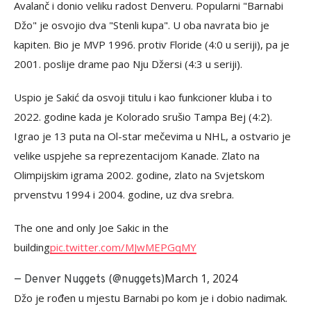
Avalanč i donio veliku radost Denveru. Popularni "Barnabi
Džo" je osvojio dva "Stenli kupa". U oba navrata bio je
kapiten. Bio je MVP 1996. protiv Floride (4:0 u seriji), pa je
2001. poslije drame pao Nju Džersi (4:3 u seriji).
Uspio je Sakić da osvoji titulu i kao funkcioner kluba i to
2022. godine kada je Kolorado srušio Tampa Bej (4:2).
Igrao je 13 puta na Ol-star mečevima u NHL, a ostvario je
velike uspjehe sa reprezentacijom Kanade. Zlato na
Olimpijskim igrama 2002. godine, zlato na Svjetskom
prvenstvu 1994 i 2004. godine, uz dva srebra.
The one and only Joe Sakic in the
building
pic.twitter.com/MJwMEPGqMY
March 1, 2024
— Denver Nuggets (@nuggets)
Džo je rođen u mjestu Barnabi po kom je i dobio nadimak.