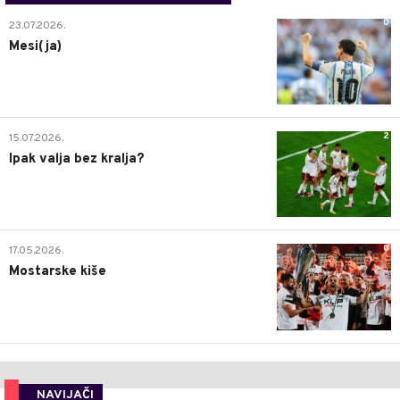
0
23.07.2026.
Mesi(ja)
2
15.07.2026.
Ipak valja bez kralja?
0
17.05.2026.
Mostarske kiše
NAVIJAČI