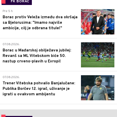
FK BORAC
0
Pre 5 h
Borac protiv Veleža između dva okršaja
sa Bjelorusima: "Imamo najviše
ambicije, cilj je odbrana titule!"
0
07.08.2026.
Borac u Mađarskoj obilježava jubilej:
Revanš sa ML Vitebskom biće 50.
nastup crveno-plavih u Evropi!
0
07.08.2026.
Trener Vitebska pohvalio Banjalučane:
Publika Borčev 12. igrač, uživanje je
igrati u ovakvom ambijentu