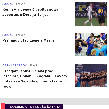
0
FUDBAL
Pre 2 h
|
Kerim Alajbegović debitovao za
Juventus u Derbiju Italije!
0
FUDBAL
Pre 3 h
|
Preminuo otac Lionela Mesija
0
OSTALI SPORTOVI
Pre 4 h
|
Crnogorci spustili glave pred
intoniranje himni u Zagrebu: O ovom
potezu sa Svjetskog prvenstva bruji
region
KOLUMNA - NEBOJŠA ŠATARA