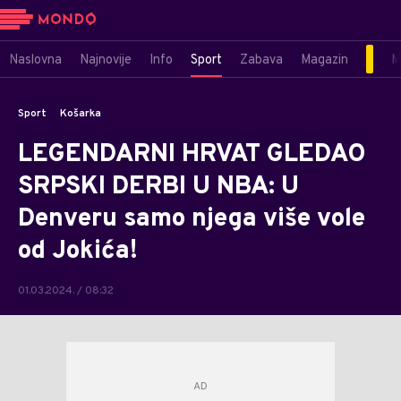
Naslovna
Najnovije
Info
Sport
Zabava
Magazin
M
Sport
Košarka
LEGENDARNI HRVAT GLEDAO
SRPSKI DERBI U NBA: U
Denveru samo njega više vole
od Jokića!
01.03.2024. / 08:32