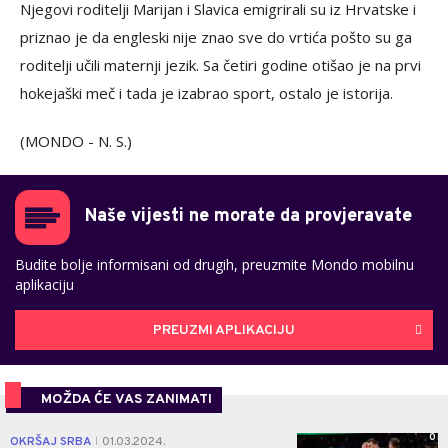
Njegovi roditelji Marijan i Slavica emigrirali su iz Hrvatske i
priznao je da engleski nije znao sve do vrtića pošto su ga
roditelji učili maternji jezik. Sa četiri godine otišao je na prvi
hokejaški meč i tada je izabrao sport, ostalo je istorija.
(MONDO - N. S.)
Naše vijesti ne morate da provjeravate
Budite bolje informisani od drugih, preuzmite Mondo mobilnu
aplikaciju
PREUZMI APLIKACIJU
MOŽDA ĆE VAS ZANIMATI
0
OKRŠAJ SRBA
01.03.2024.
|