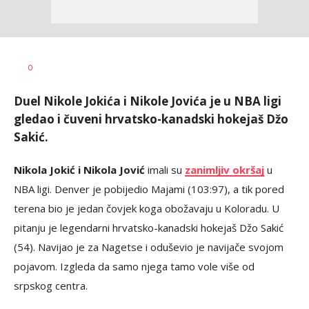
Nemanja
AUTOR
0
Stanojčić
Duel Nikole Jokića i Nikole Jovića je u NBA ligi
gledao i čuveni hrvatsko-kanadski hokejaš Džo
Sakić.
Nikola Jokić i Nikola Jović
imali su
zanimljiv okršaj
u
NBA ligi. Denver je pobijedio Majami (103:97), a tik pored
terena bio je jedan čovjek koga obožavaju u Koloradu. U
pitanju je legendarni hrvatsko-kanadski hokejaš Džo Sakić
(54). Navijao je za Nagetse i oduševio je navijače svojom
pojavom. Izgleda da samo njega tamo vole više od
srpskog centra.