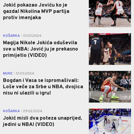
Jokić pokazao Joviću ko je
gazda! Nikolina MVP partija
protiv imenjaka
0
KOŠARKA
01.03.2024.
|
Magija Nikole Jokića oduševila
sve u NBA: Jović ju je prekasno
primijetio (VIDEO)
0
MUKE
01.03.2024.
|
Bogdan i Vasa se ispromašivali:
Loše veče za Srbe u NBA, dvojica
nisu ni ulazili u igru!
0
KOŠARKA
29.02.2024.
|
Jokić misli dva poteza unaprijed,
jedini u NBA! (VIDEO)