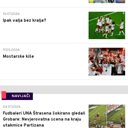
2
15.07.2026.
Ipak valja bez kralja?
0
17.05.2026.
Mostarske kiše
NAVIJAČI
0
24.07.2026.
Fudbaleri UNA Štrasena šokirano gledali
Grobare: Nevjerovatna scena na kraju
utakmice Partizana