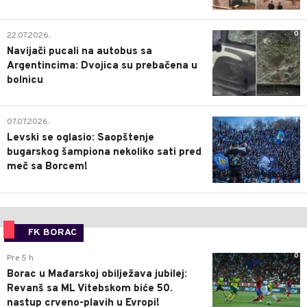
0
22.07.2026.
Navijači pucali na autobus sa
Argentincima: Dvojica su prebačena u
bolnicu
1
07.07.2026.
Levski se oglasio: Saopštenje
bugarskog šampiona nekoliko sati pred
meč sa Borcem!
FK BORAC
0
Pre 5 h
Borac u Mađarskoj obilježava jubilej:
Revanš sa ML Vitebskom biće 50.
nastup crveno-plavih u Evropi!