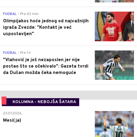
0
FUDBAL
Pre 43 min
|
Olimpijakos hoće jednog od najvažnijih
igrača Zvezde: "Kontakt je već
uspostavljen"
0
FUDBAL
Pre 1 h
|
"Vlahović je još nezaposlen jer nije
postao što se očekivalo": Gazeta tvrdi
da Dušan možda čeka nemoguće
KOLUMNA - NEBOJŠA ŠATARA
0
23.07.2026.
Mesi(ja)