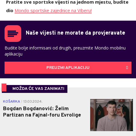
Pratite sve sportske vijesti na jednom mjestu, budite
dio
Mondo sportske zajednice na Viberu!
Naše vijesti ne morate da provjeravate
Budite bolje informisani od drugih, preuzmite Mondo mobilnu
aplikaciju
PREUZMI APLIKACIJU
MOŽDA ĆE VAS ZANIMATI
0
KOŠARKA
13.03.2024.
|
Bogdan Bogdanović: Želim
Partizan na Fajnal-foru Evrolige