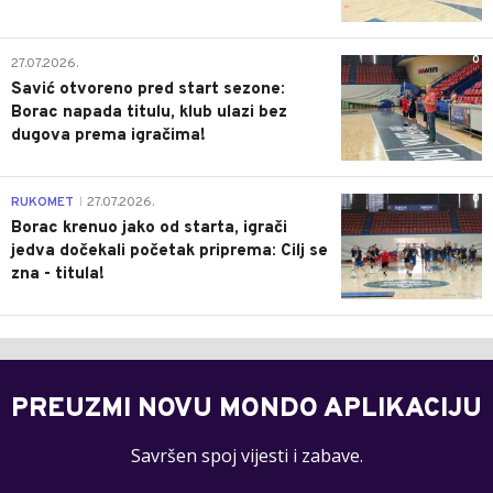
0
27.07.2026.
Savić otvoreno pred start sezone:
Borac napada titulu, klub ulazi bez
dugova prema igračima!
0
RUKOMET
27.07.2026.
|
Borac krenuo jako od starta, igrači
jedva dočekali početak priprema: Cilj se
zna - titula!
PREUZMI NOVU MONDO APLIKACIJU
Savršen spoj vijesti i zabave.