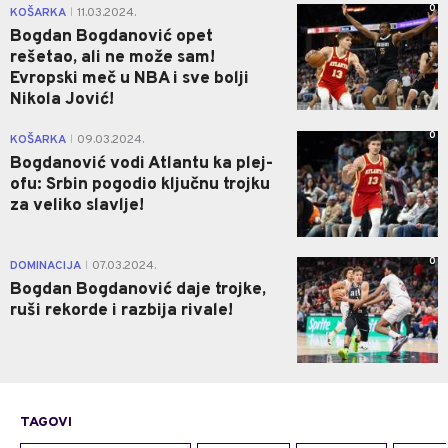
0
KOŠARKA
11.03.2024.
|
Bogdan Bogdanović opet
rešetao, ali ne može sam!
Evropski meč u NBA i sve bolji
Nikola Jović!
0
KOŠARKA
09.03.2024.
|
Bogdanović vodi Atlantu ka plej-
ofu: Srbin pogodio ključnu trojku
za veliko slavlje!
0
DOMINACIJA
07.03.2024.
|
Bogdan Bogdanović daje trojke,
ruši rekorde i razbija rivale!
TAGOVI