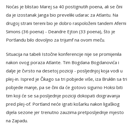
Noćas je blistao Marej sa 40 postignutih poena, ali se čini
da je izostanak Janga bio preveliki udarac za Atlantu. Na
drugoj strani tereni bio je dobro raspoloženi tandem Aferni
Simons (36 poena) - Deandre Ejton (33 poena), što je
Portlandu bilo dovoljno za trijumf na ovom meču.
Situacija na tabeli Istočne konferencije nije se promijenila
nakon ovog poraza Atlante. Tim Bogdana Bogdanovića i
dalje je čvrsto na desetoj poziciji - posljednjoj koja vodi u
plej-in. Ispred je Čikago sa tri pobjede više, iza Bruklin sa tri
pobjede manje, pa se čini da će gotovo sigurno Hoksi biti
tim koji će se sa posljednje poziciji dokopati doigravanja
pred plej-of. Portland neće igrati košarku nakon ligaškog
dijela sezone jer trenutno zauzima pretposljednje mjesto
na Zapadu.