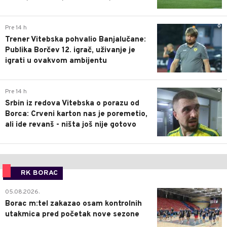
0
Pre 14 h
Trener Vitebska pohvalio Banjalučane:
Publika Borčev 12. igrač, uživanje je
igrati u ovakvom ambijentu
0
Pre 14 h
Srbin iz redova Vitebska o porazu od
Borca: Crveni karton nas je poremetio,
ali ide revanš - ništa još nije gotovo
RK BORAC
0
05.08.2026.
Borac m:tel zakazao osam kontrolnih
utakmica pred početak nove sezone