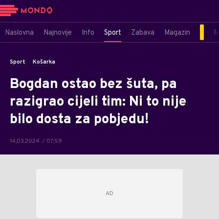
Naslovna
Najnovije
Info
Sport
Zabava
Magazin
M
Sport
Košarka
Bogdan ostao bez šuta, pa
razigrao cijeli tim: Ni to nije
bilo dosta za pobjedu!
14.03.2024. / 07:59