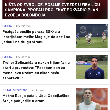
NIŠTA OD EVROLIGE, POSLIJE ZVEZDE U FIBA LIGU
ŠAMPIONA: PROPALI PROJEKAT POKVARIO PLAN
DŽOELA BOLOMBOJA
0
FUDBAL
Pre 22 min
|
Puzigaća poslije poraza BSK-a u
istorijskom meču: Moglo je da ode i na
jednu i na drugu stranu...
0
FUDBAL
Pre 31 min
|
Trener Željezničara nakon trijumfa na
startu prvenstva: "Poseban dan za
mene, ovu utakmicu nikad neću
zaboraviti!"
0
OSTALI SPORTOVI
Pre 40 min
|
Moćna Rusija pala u Ubu: Odbojkašice
Srbije pobijedile u drami