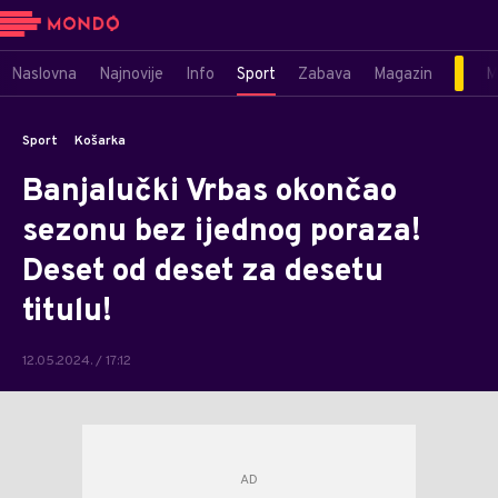
Naslovna
Najnovije
Info
Sport
Zabava
Magazin
M
Sport
Košarka
Banjalučki Vrbas okončao
sezonu bez ijednog poraza!
Deset od deset za desetu
titulu!
12.05.2024. / 17:12