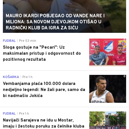
MAURO IKARDI POBJEGAO OD VANDE NARE I
MILIONA: SA NOVOM DJEVOJKOM OTIŠAO U
RADNIČKI KLUB DA IGRA ZA SIĆU
0
FUDBAL
Pre 53 min
|
Sloga gostuje na "Pecari": Uz
maksimalan pristup i odgovornost do
pozitivnog rezultata
0
KOŠARKA
Pre 1 h
|
Vembanjama plaća 100.000 dolara
nedjeljno legendi: Ne žali pare, samo da
bi nadmašio Jokića
0
FUDBAL
Pre 1 h
|
Navijači Sarajeva ne idu u Mostar,
imaju i žestoku poruku za čelnike kluba