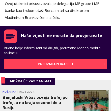
Ovoj utakmici prisustvovala je delegacija MF grupe i MF
banke kao i rukometaši Borca m:tel sa direktorom
Vladimirom Brankovićem na čelu.
Naše vijesti ne morate da provjeravate
Budite bolje informisani od drugih, preuzmite Mondo mobilnu
aplikaciju
PREUZMI APLIKACIJU
MOŽDA ĆE VAS ZANIMATI
0
KOŠARKA
10.05.2024.
|
Banjalučki Vrbas osvaja trofej po
trofej, a na kraju sezone ide u
Rusiju