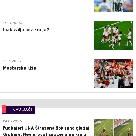
2
15.07.2026.
Ipak valja bez kralja?
0
17.05.2026.
Mostarske kiše
NAVIJAČI
0
24.07.2026.
Fudbaleri UNA Štrasena šokirano gledali
Grobare: Nevjerovatna scena na kraju