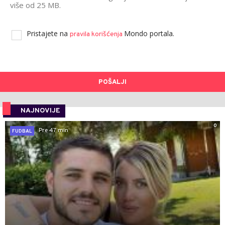
više od 25 MB.
Pristajete na
Mondo portala.
pravila korišćenja
POŠALJI
NAJNOVIJE
0
Pre 47 min
FUDBAL