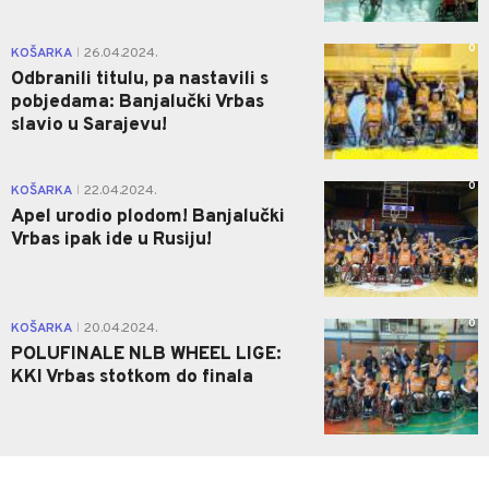
0
KOŠARKA
26.04.2024.
|
Odbranili titulu, pa nastavili s
pobjedama: Banjalučki Vrbas
slavio u Sarajevu!
0
KOŠARKA
22.04.2024.
|
Apel urodio plodom! Banjalučki
Vrbas ipak ide u Rusiju!
0
KOŠARKA
20.04.2024.
|
POLUFINALE NLB WHEEL LIGE:
KKI Vrbas stotkom do finala