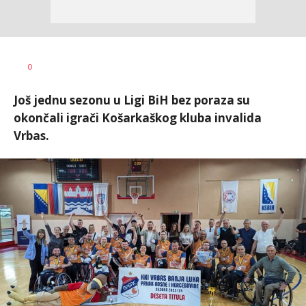
Nebojša
AUTOR
0
Šatara
Još jednu sezonu u Ligi BiH bez poraza su
okončali igrači Košarkaškog kluba invalida
Vrbas.