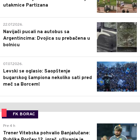
utakmice Partizana
0
22.07.2026.
Navijači pucali na autobus sa
Argentincima: Dvojica su prebačena u
bolnicu
1
07.07.2026.
Levski se oglasio: Saopštenje
bugarskog šampiona nekoliko sati pred
meč sa Borcem!
FK BORAC
0
Pre 4 h
Trener Vitebska pohvalio Banjalučane:
Publika Borčev 12. igrač, uživanje je