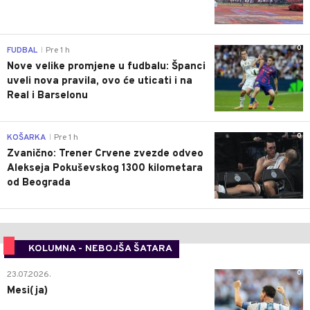
0
FUDBAL
Pre 1 h
|
Nove velike promjene u fudbalu: Španci
uveli nova pravila, ovo će uticati i na
Real i Barselonu
0
KOŠARKA
Pre 1 h
|
Zvanično: Trener Crvene zvezde odveo
Alekseja Pokuševskog 1300 kilometara
od Beograda
KOLUMNA - NEBOJŠA ŠATARA
0
23.07.2026.
Mesi(ja)