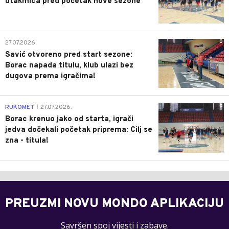
utakmica pred početak nove sezone
0
27.07.2026.
Savić otvoreno pred start sezone:
Borac napada titulu, klub ulazi bez
dugova prema igračima!
0
RUKOMET
27.07.2026.
|
Borac krenuo jako od starta, igrači
jedva dočekali početak priprema: Cilj se
zna - titula!
PREUZMI NOVU MONDO APLIKACIJU
Savršen spoj vijesti i zabave.