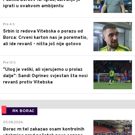
igrati u ovakvom ambijentu
0
Pre 4 h
Srbin iz redova Vitebska o porazu od
Borca: Crveni karton nas je poremetio,
ali ide revanš - ništa još nije gotovo
0
Pre 13 h
"Ulog je veliki, ali vjerujemo u prolaz
dalje": Sandi Ogrinec svjestan šta nosi
revanš protiv Vitebska
RK BORAC
0
05.08.2026.
Borac m:tel zakazao osam kontrolnih