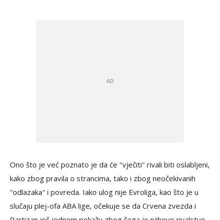
Ono što je već poznato je da će "vječiti" rivali biti oslabljeni,
kako zbog pravila o strancima, tako i zbog neočekivanih
"odlazaka" i povreda. Iako ulog nije Evroliga, kao što je u
slučaju plej-ofa ABA lige, očekuje se da Crvena zvezda i
Partizan još jednom pokažu zbog čega je njihovo rivalstvo