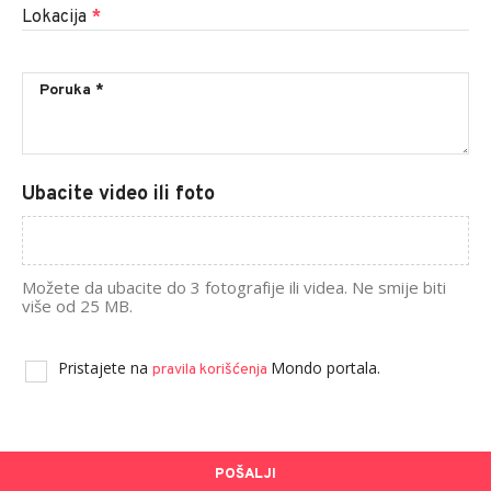
Lokacija
*
Ubacite video ili foto
Možete da ubacite do 3 fotografije ili videa. Ne smije biti
više od 25 MB.
Pristajete na
Mondo portala.
pravila korišćenja
POŠALJI