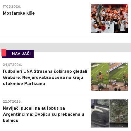
0
17.05.2026.
Mostarske kiše
NAVIJAČI
0
24.07.2026.
Fudbaleri UNA Štrasena šokirano gledali
Grobare: Nevjerovatna scena na kraju
utakmice Partizana
0
22.07.2026.
Navijači pucali na autobus sa
Argentincima: Dvojica su prebačena u
bolnicu