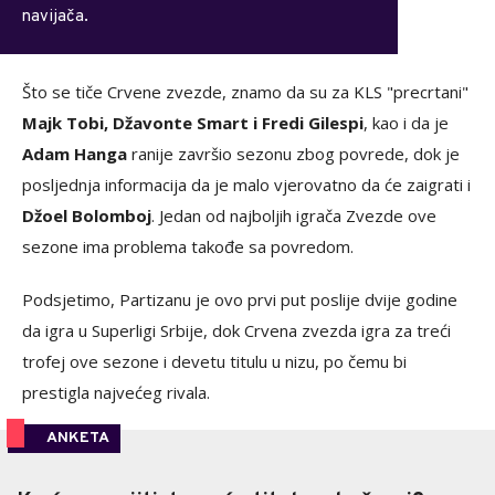
navijača.
Što se tiče Crvene zvezde, znamo da su za KLS "precrtani"
Majk Tobi, Džavonte Smart i Fredi Gilespi
, kao i da je
Adam Hanga
ranije završio sezonu zbog povrede, dok je
posljednja informacija da je malo vjerovatno da će zaigrati i
Džoel Bolomboj
. Jedan od najboljih igrača Zvezde ove
sezone ima problema takođe sa povredom.
Podsjetimo, Partizanu je ovo prvi put poslije dvije godine
da igra u Superligi Srbije, dok Crvena zvezda igra za treći
trofej ove sezone i devetu titulu u nizu, po čemu bi
prestigla najvećeg rivala.
ANKETA