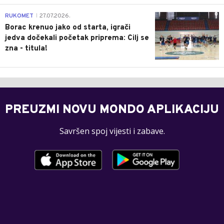
0
RUKOMET
27.07.2026.
|
Borac krenuo jako od starta, igrači
jedva dočekali početak priprema: Cilj se
zna - titula!
PREUZMI NOVU MONDO APLIKACIJU
Savršen spoj vijesti i zabave.