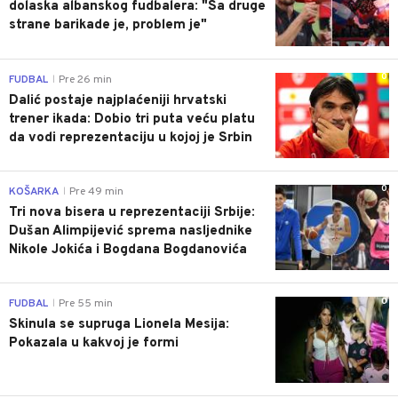
dolaska albanskog fudbalera: "Sa druge
strane barikade je, problem je"
0
FUDBAL
Pre 26 min
|
Dalić postaje najplaćeniji hrvatski
trener ikada: Dobio tri puta veću platu
da vodi reprezentaciju u kojoj je Srbin
0
KOŠARKA
Pre 49 min
|
Tri nova bisera u reprezentaciji Srbije:
Dušan Alimpijević sprema nasljednike
Nikole Jokića i Bogdana Bogdanovića
0
FUDBAL
Pre 55 min
|
Skinula se supruga Lionela Mesija:
Pokazala u kakvoj je formi