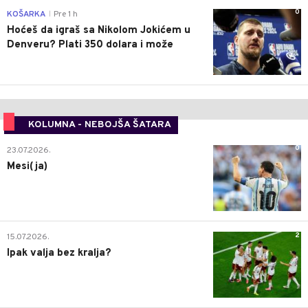
0
KOŠARKA
Pre 1 h
|
Hoćeš da igraš sa Nikolom Jokićem u
Denveru? Plati 350 dolara i može
KOLUMNA - NEBOJŠA ŠATARA
0
23.07.2026.
Mesi(ja)
2
15.07.2026.
Ipak valja bez kralja?