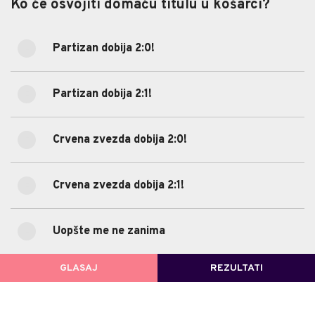
Ko će osvojiti domaću titulu u košarci?
Ko će osvojiti domaću titulu u košarci?
Partizan dobija 2:0!
0%
Partizan dobija 2:0!
(0)
Partizan dobija 2:1!
11.11%
Partizan dobija 2:1!
(1)
Crvena zvezda dobija 2:0!
55.56%
Crvena zvezda dobija 2:0!
(5)
Crvena zvezda dobija 2:1!
22.22%
Crvena zvezda dobija 2:1!
(2)
11.11%
Uopšte me ne zanima
Uopšte me ne zanima
(1)
GLASAJ
REZULTATI
POVRATAK NA GLASANJE