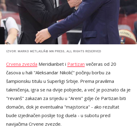
IZVOR: MARKO METLAS/Â© MN PRESS, ALL RIGHTS RESERVED
Crvena zvezda
Meridianbet i
Partizan
večeras od 20
časova u hali "Aleksandar Nikolić" počinju borbu za
šampionsku titulu u Superligi Srbije. Prema pravilima
takmičenja, igra se na dvije pobjede, a već je poznato da je
"revanš" zakazan za srijedu u "Areni" gdje će Partizan biti
domaćin, dok je eventualna "majstorica" - ako rezultat
bude izjednačen poslije tog duela - u subotu pred
navijačima Crvene zvezde.