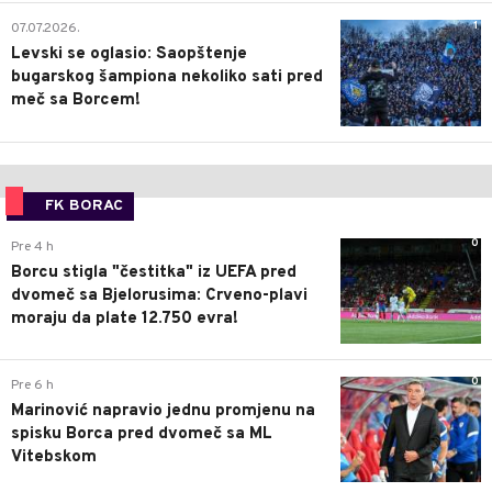
1
07.07.2026.
Levski se oglasio: Saopštenje
bugarskog šampiona nekoliko sati pred
meč sa Borcem!
FK BORAC
0
Pre 4 h
Borcu stigla "čestitka" iz UEFA pred
dvomeč sa Bjelorusima: Crveno-plavi
moraju da plate 12.750 evra!
0
Pre 6 h
Marinović napravio jednu promjenu na
spisku Borca pred dvomeč sa ML
Vitebskom