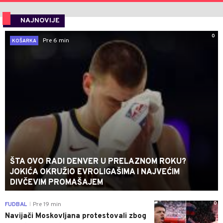
NAJNOVIJE
0
Pre 6 min
KOŠARKA
ŠTA OVO RADI DENVER U PRELAZNOM ROKU?
JOKIĆA OKRUŽIO EVROLIGAŠIMA I NAJVEĆIM
DIVČEVIM PROMAŠAJEM
0
FUDBAL
Pre 19 min
|
Navijači Moskovljana protestovali zbog