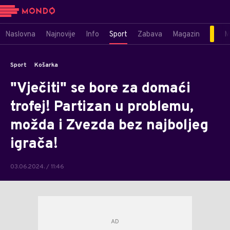
Naslovna
Najnovije
Info
Sport
Zabava
Magazin
M
Sport
Košarka
"Vječiti" se bore za domaći
trofej! Partizan u problemu,
možda i Zvezda bez najboljeg
igrača!
03.06.2024. / 11:46