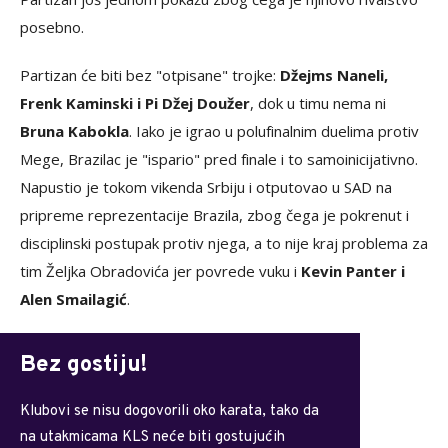
posebno.
Partizan će biti bez "otpisane" trojke:
Džejms Naneli,
Frenk Kaminski i Pi Džej Doužer
, dok u timu nema ni
Bruna Kabokla
. Iako je igrao u polufinalnim duelima protiv
Mege, Brazilac je "ispario" pred finale i to samoinicijativno.
Napustio je tokom vikenda Srbiju i otputovao u SAD na
pripreme reprezentacije Brazila, zbog čega je pokrenut i
disciplinski postupak protiv njega, a to nije kraj problema za
tim Željka Obradovića jer povrede vuku i
Kevin Panter i
Alen Smailagić
.
Bez gostiju!
Klubovi se nisu dogovorili oko karata, tako da
na utakmicama KLS neće biti gostujućih