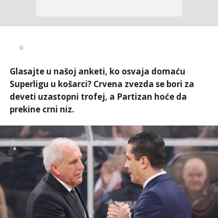
Goran
AUTOR
0
Arbutina
Glasajte u našoj anketi, ko osvaja domaću
Superligu u košarci? Crvena zvezda se bori za
deveti uzastopni trofej, a Partizan hoće da
prekine crni niz.