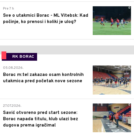
0
Pre 7 h
Sve o utakmici Borac - ML Vitebsk: Kad
počinje, ko prenosi i koliki je ulog?
RK BORAC
0
05.08.2026.
Borac m:tel zakazao osam kontrolnih
utakmica pred početak nove sezone
0
27.07.2026.
Savić otvoreno pred start sezone:
Borac napada titulu, klub ulazi bez
dugova prema igračima!