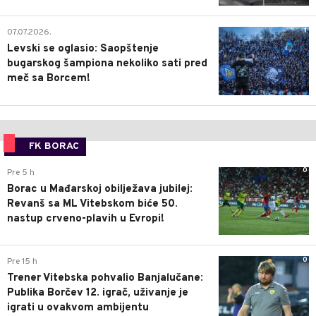
1
07.07.2026.
Levski se oglasio: Saopštenje
bugarskog šampiona nekoliko sati pred
meč sa Borcem!
FK BORAC
0
Pre 5 h
Borac u Mađarskoj obilježava jubilej:
Revanš sa ML Vitebskom biće 50.
nastup crveno-plavih u Evropi!
0
Pre 15 h
Trener Vitebska pohvalio Banjalučane:
Publika Borčev 12. igrač, uživanje je
igrati u ovakvom ambijentu