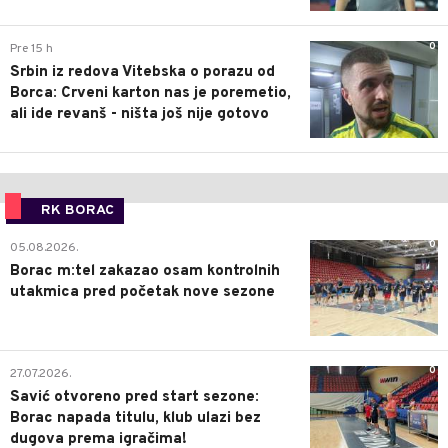
0
Pre 15 h
Srbin iz redova Vitebska o porazu od
Borca: Crveni karton nas je poremetio,
ali ide revanš - ništa još nije gotovo
RK BORAC
0
05.08.2026.
Borac m:tel zakazao osam kontrolnih
utakmica pred početak nove sezone
0
27.07.2026.
Savić otvoreno pred start sezone:
Borac napada titulu, klub ulazi bez
dugova prema igračima!