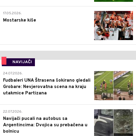
0
17.05.2026.
Mostarske kiše
NAVIJAČI
0
24.07.2026.
Fudbaleri UNA Štrasena šokirano gledali
Grobare: Nevjerovatna scena na kraju
utakmice Partizana
0
22.07.2026.
Navijači pucali na autobus sa
Argentincima: Dvojica su prebačena u
bolnicu