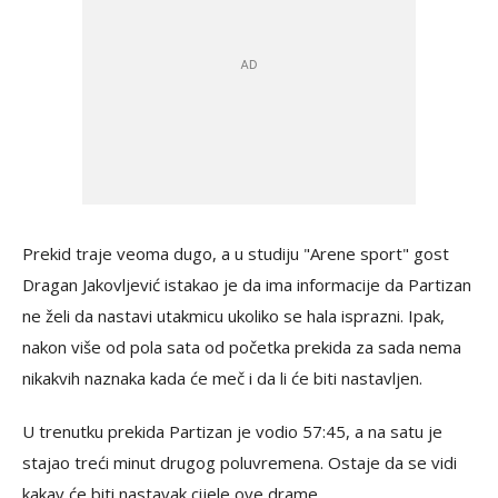
Prekid traje veoma dugo, a u studiju "Arene sport" gost
Dragan Jakovljević istakao je da ima informacije da Partizan
ne želi da nastavi utakmicu ukoliko se hala isprazni. Ipak,
nakon više od pola sata od početka prekida za sada nema
nikakvih naznaka kada će meč i da li će biti nastavljen.
U trenutku prekida Partizan je vodio 57:45, a na satu je
stajao treći minut drugog poluvremena. Ostaje da se vidi
kakav će biti nastavak cijele ove drame.