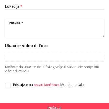
Lokacija
*
Ubacite video ili foto
Možete da ubacite do 3 fotografije ili videa. Ne smije biti
više od 25 MB.
Pristajete na
Mondo portala.
pravila korišćenja
POŠALJI