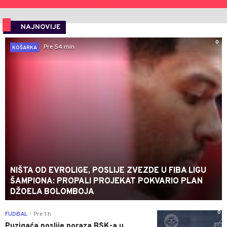
NAJNOVIJE
0
Pre 54 min
KOŠARKA
NIŠTA OD EVROLIGE, POSLIJE ZVEZDE U FIBA LIGU
ŠAMPIONA: PROPALI PROJEKAT POKVARIO PLAN
DŽOELA BOLOMBOJA
0
FUDBAL
Pre 1 h
|
Puzigaća poslije poraza BSK-a u