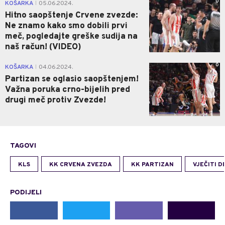
0
KOŠARKA
05.06.2024.
|
Hitno saopštenje Crvene zvezde:
Ne znamo kako smo dobili prvi
meč, pogledajte greške sudija na
naš račun! (VIDEO)
0
KOŠARKA
04.06.2024.
|
Partizan se oglasio saopštenjem!
Važna poruka crno-bijelih pred
drugi meč protiv Zvezde!
TAGOVI
KLS
KK CRVENA ZVEZDA
KK PARTIZAN
VJEČITI D
PODIJELI