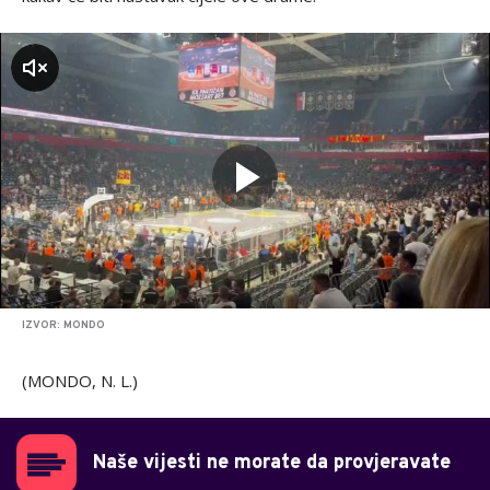
zvuk
IZVOR: MONDO
(MONDO, N. L.)
Naše vijesti ne morate da provjeravate