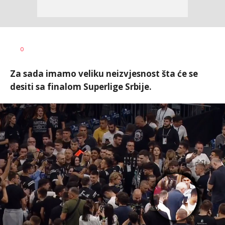
Bojan
AUTOR
0
Jakovljević
Za sada imamo veliku neizvjesnost šta će se
desiti sa finalom Superlige Srbije.