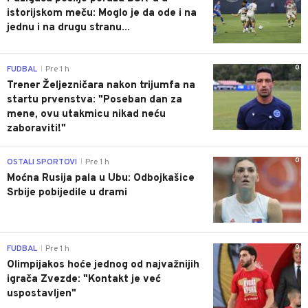
istorijskom meču: Moglo je da ode i na
jednu i na drugu stranu...
0
FUDBAL
Pre 1 h
|
Trener Željezničara nakon trijumfa na
startu prvenstva: "Poseban dan za
mene, ovu utakmicu nikad neću
zaboraviti!"
0
OSTALI SPORTOVI
Pre 1 h
|
Moćna Rusija pala u Ubu: Odbojkašice
Srbije pobijedile u drami
0
FUDBAL
Pre 1 h
|
Olimpijakos hoće jednog od najvažnijih
igrača Zvezde: "Kontakt je već
uspostavljen"