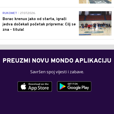
0
RUKOMET
27.07.2026.
|
Borac krenuo jako od starta, igrači
jedva dočekali početak priprema: Cilj se
zna - titula!
PREUZMI NOVU MONDO APLIKACIJU
Savršen spoj vijesti i zabave.