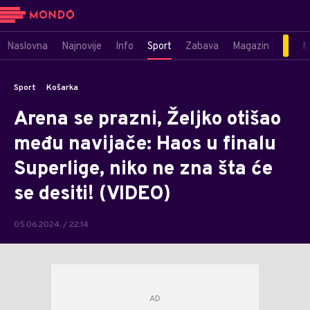
Naslovna
Najnovije
Info
Sport
Zabava
Magazin
M
Sport
Košarka
Arena se prazni, Željko otišao
među navijače: Haos u finalu
Superlige, niko ne zna šta će
se desiti! (VIDEO)
05.06.2024. / 22:14