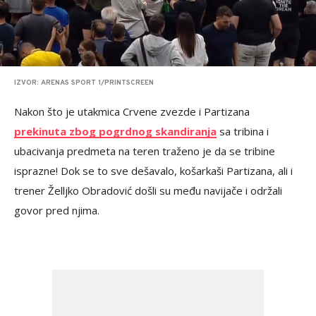
IZVOR: ARENAS SPORT 1/PRINTSCREEN
Nakon što je utakmica Crvene zvezde i Partizana
prekinuta zbog pogrdnog skandiranja
sa tribina i
ubacivanja predmeta na teren traženo je da se tribine
isprazne! Dok se to sve dešavalo, košarkaši Partizana, ali i
trener Želljko Obradović došli su među navijače i održali
govor pred njima.