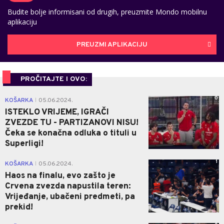
Budite bolje informisani od drugih, preuzmite Mondo mobilnu
aplikaciju
PREUZMI APLIKACIJU
PROČITAJTE I OVO:
0
KOŠARKA
05.06.2024.
|
ISTEKLO VRIJEME, IGRAČI
ZVEZDE TU - PARTIZANOVI NISU!
Čeka se konačna odluka o tituli u
Superligi!
1
KOŠARKA
05.06.2024.
|
Haos na finalu, evo zašto je
Crvena zvezda napustila teren:
Vrijeđanje, ubačeni predmeti, pa
prekid!