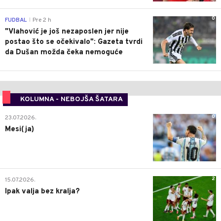
0
FUDBAL
Pre 2 h
|
"Vlahović je još nezaposlen jer nije
postao što se očekivalo": Gazeta tvrdi
da Dušan možda čeka nemoguće
KOLUMNA - NEBOJŠA ŠATARA
0
23.07.2026.
Mesi(ja)
2
15.07.2026.
Ipak valja bez kralja?