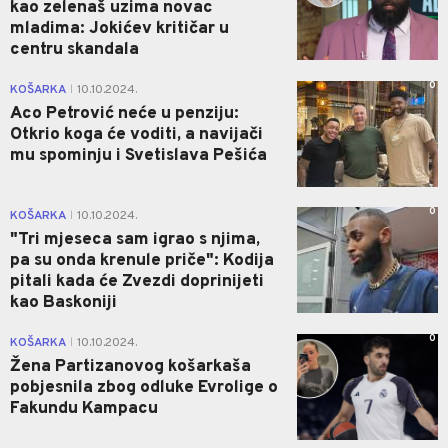
kao zelenaš uzima novac
mladima: Jokićev kritičar u
centru skandala
0
KOŠARKA
10.10.2024.
|
Aco Petrović neće u penziju:
Otkrio koga će voditi, a navijači
mu spominju i Svetislava Pešića
0
KOŠARKA
10.10.2024.
|
"Tri mjeseca sam igrao s njima,
pa su onda krenule priče": Kodija
pitali kada će Zvezdi doprinijeti
kao Baskoniji
0
KOŠARKA
10.10.2024.
|
Žena Partizanovog košarkaša
pobjesnila zbog odluke Evrolige o
Fakundu Kampacu