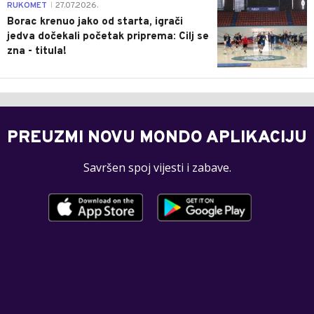
0
RUKOMET
27.07.2026.
|
Borac krenuo jako od starta, igrači
jedva dočekali početak priprema: Cilj se
zna - titula!
PREUZMI NOVU MONDO APLIKACIJU
Savršen spoj vijesti i zabave.