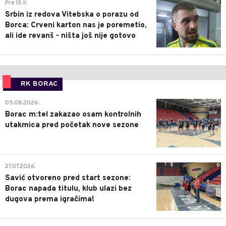
0
Pre 15 h
Srbin iz redova Vitebska o porazu od
Borca: Crveni karton nas je poremetio,
ali ide revanš - ništa još nije gotovo
RK BORAC
0
05.08.2026.
Borac m:tel zakazao osam kontrolnih
utakmica pred početak nove sezone
0
27.07.2026.
Savić otvoreno pred start sezone:
Borac napada titulu, klub ulazi bez
dugova prema igračima!