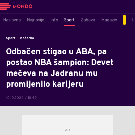
Naslovna
Najnovije
Info
Sport
Zabava
Magazin
M
Sport
Košarka
Odbačen stigao u ABA, pa
postao NBA šampion: Devet
mečeva na Jadranu mu
promijenilo karijeru
10.10.2024. / 18:49