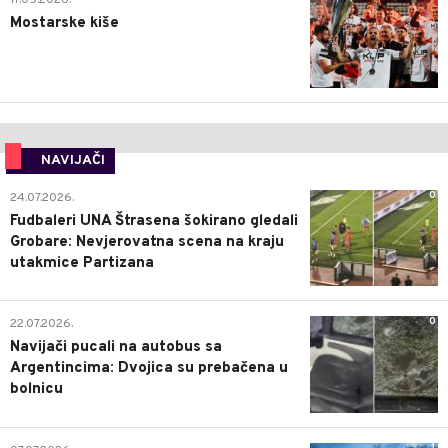
Mostarske kiše
NAVIJAČI
0
24.07.2026.
Fudbaleri UNA Štrasena šokirano gledali
Grobare: Nevjerovatna scena na kraju
utakmice Partizana
0
22.07.2026.
Navijači pucali na autobus sa
Argentincima: Dvojica su prebačena u
bolnicu
1