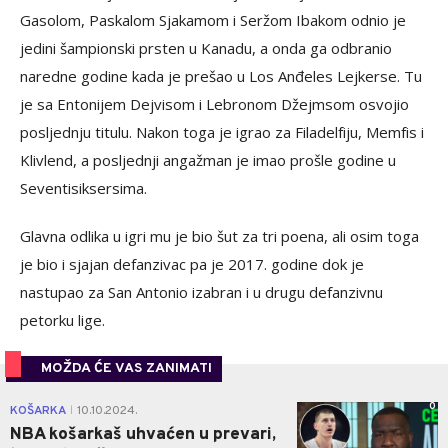
Gasolom, Paskalom Sjakamom i Seržom Ibakom odnio je
jedini šampionski prsten u Kanadu, a onda ga odbranio
naredne godine kada je prešao u Los Anđeles Lejkerse. Tu
je sa Entonijem Dejvisom i Lebronom Džejmsom osvojio
posljednju titulu. Nakon toga je igrao za Filadelfiju, Memfis i
Klivlend, a posljednji angažman je imao prošle godine u
Seventisiksersima.
Glavna odlika u igri mu je bio šut za tri poena, ali osim toga
je bio i sjajan defanzivac pa je 2017. godine dok je
nastupao za San Antonio izabran i u drugu defanzivnu
petorku lige.
MOŽDA ĆE VAS ZANIMATI
0
KOŠARKA
10.10.2024.
|
NBA košarkaš uhvaćen u prevari,