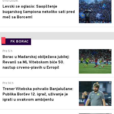
07.07.2026.
Levski se oglasio: Saopštenje
bugarskog šampiona nekoliko sati pred
meč sa Borcem!
FK BORAC
0
Pre 5 h
Borac u Mađarskoj obilježava jubilej:
Revanš sa ML Vitebskom biće 50.
nastup crveno-plavih u Evropi!
0
Pre 14 h
Trener Vitebska pohvalio Banjalučane:
Publika Borčev 12. igrač, uživanje je
igrati u ovakvom ambijentu