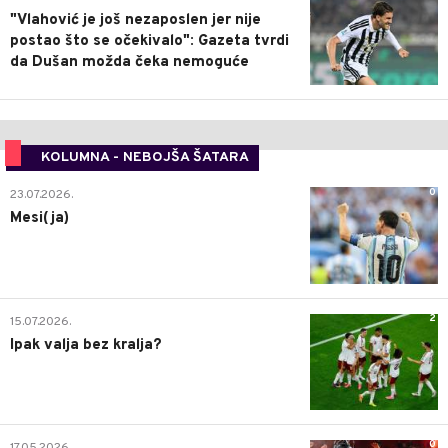
"Vlahović je još nezaposlen jer nije
postao što se očekivalo": Gazeta tvrdi
da Dušan možda čeka nemoguće
KOLUMNA - NEBOJŠA ŠATARA
0
23.07.2026.
Mesi(ja)
2
15.07.2026.
Ipak valja bez kralja?
0
17.05.2026.