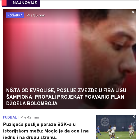
NAJNOVIJE
0
Pre 28 min
KOŠARKA
NIŠTA OD EVROLIGE, POSLIJE ZVEZDE U FIBA LIGU
ŠAMPIONA: PROPALI PROJEKAT POKVARIO PLAN
DŽOELA BOLOMBOJA
0
FUDBAL
Pre 42 min
|
Puzigaća poslije poraza BSK-a u
istorijskom meču: Moglo je da ode i na
jednu i na drugu stranu...