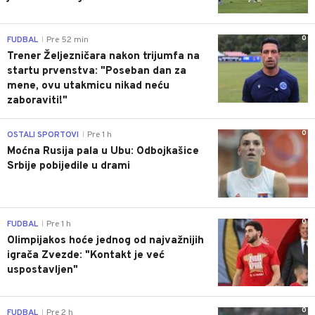
0
FUDBAL
Pre 52 min
|
Trener Željezničara nakon trijumfa na
startu prvenstva: "Poseban dan za
mene, ovu utakmicu nikad neću
zaboraviti!"
0
OSTALI SPORTOVI
Pre 1 h
|
Moćna Rusija pala u Ubu: Odbojkašice
Srbije pobijedile u drami
0
FUDBAL
Pre 1 h
|
Olimpijakos hoće jednog od najvažnijih
igrača Zvezde: "Kontakt je već
uspostavljen"
0
FUDBAL
Pre 2 h
|