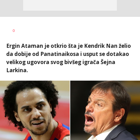
Goran
AUTOR
0
Arbutina
Ergin Ataman je otkrio šta je Kendrik Nan želio
da dobije od Panatinaikosa i usput se dotakao
velikog ugovora svog bivšeg igrača Šejna
Larkina.