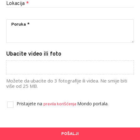
Lokacija
*
Ubacite video ili foto
Možete da ubacite do 3 fotografije ili videa. Ne smije biti
više od 25 MB.
Pristajete na
Mondo portala.
pravila korišćenja
POŠALJI