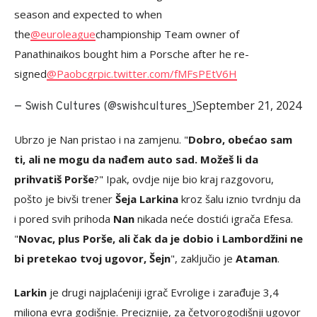
season and expected to when
the
@euroleague
championship Team owner of
Panathinaikos bought him a Porsche after he re-
signed
@Paobcgr
pic.twitter.com/fMFsPEtV6H
September 21, 2024
— Swish Cultures (@swishcultures_)
Ubrzo je Nan pristao i na zamjenu. "
Dobro, obećao sam
ti, ali ne mogu da nađem auto sad. Možeš li da
prihvatiš Porše
?" Ipak, ovdje nije bio kraj razgovoru,
pošto je bivši trener
Šeja Larkina
kroz šalu iznio tvrdnju da
i pored svih prihoda
Nan
nikada neće dostići igrača Efesa.
"
Novac, plus Porše, ali čak da je dobio i Lambordžini ne
bi pretekao tvoj ugovor, Šejn
", zaključio je
Ataman
.
Larkin
je drugi najplaćeniji igrač Evrolige i zarađuje 3,4
miliona evra godišnje. Preciznije, za četvorogodišnji ugovor