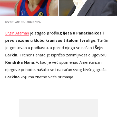
IZVOR: ANDREJ CUKIC/EPA
Ergin Ataman
je stigao
prošlog ljeta u Panatinaikos i
prvu sezonu u klubu krunisao titulom Evrolige
. Turčin
je gostovao u podkastu, a pored njega se našao i
Šejn
Larkin.
Trener Panate je ispričao zanimljivost o ugovoru
Kendrika Nana
. A, kad je već spomenuo Amerikanca i
njegove prihode, našalio se i na račun svog bivšeg igrača
Larkina
koji ima znatno veća primanja.