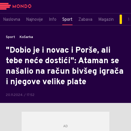
Naslovna
Najnovije
Info
Sport
Zabava
Magazin
M
Sport
Košarka
"Dobio je i novac i Porše, ali
tebe neće dostići": Ataman se
našalio na račun bivšeg igrača
i njegove velike plate
20.11.2024. / 17:52