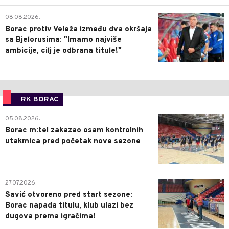
0
08.08.2026.
Borac protiv Veleža između dva okršaja
sa Bjelorusima: "Imamo najviše
ambicije, cilj je odbrana titule!"
RK BORAC
0
05.08.2026.
Borac m:tel zakazao osam kontrolnih
utakmica pred početak nove sezone
0
27.07.2026.
Savić otvoreno pred start sezone:
Borac napada titulu, klub ulazi bez
dugova prema igračima!