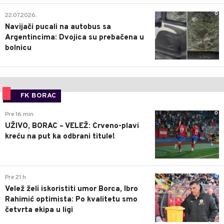
0
22.07.2026.
Navijači pucali na autobus sa
Argentincima: Dvojica su prebačena u
bolnicu
FK BORAC
0
Pre 16 min
UŽIVO, BORAC – VELEŽ: Crveno-plavi
kreću na put ka odbrani titule!
0
Pre 21 h
Velež želi iskoristiti umor Borca, Ibro
Rahimić optimista: Po kvalitetu smo
četvrta ekipa u ligi