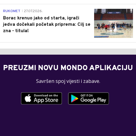
0
RUKOMET
27.07.2026.
|
Borac krenuo jako od starta, igrači
jedva dočekali početak priprema: Cilj se
zna - titula!
PREUZMI NOVU MONDO APLIKACIJU
Savršen spoj vijesti i zabave.