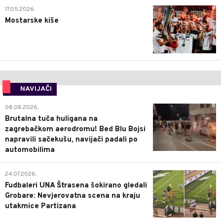
0
17.05.2026.
Mostarske kiše
NAVIJAČI
0
08.08.2026.
Brutalna tuča huligana na
zagrebačkom aerodromu! Bed Blu Bojsi
napravili sačekušu, navijači padali po
automobilima
0
24.07.2026.
Fudbaleri UNA Štrasena šokirano gledali
Grobare: Nevjerovatna scena na kraju
utakmice Partizana