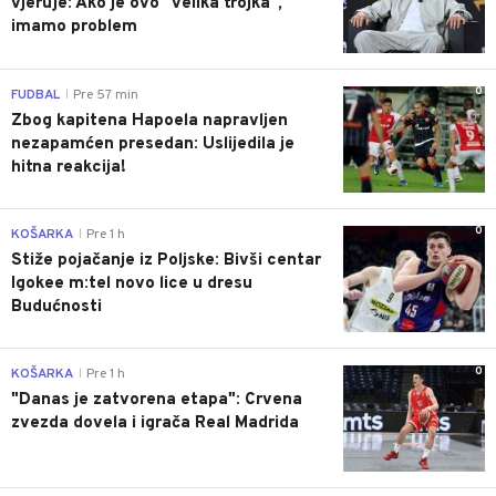
vjeruje: Ako je ovo "velika trojka",
imamo problem
0
FUDBAL
Pre 57 min
|
Zbog kapitena Hapoela napravljen
nezapamćen presedan: Uslijedila je
hitna reakcija!
0
KOŠARKA
Pre 1 h
|
Stiže pojačanje iz Poljske: Bivši centar
Igokee m:tel novo lice u dresu
Budućnosti
0
KOŠARKA
Pre 1 h
|
"Danas je zatvorena etapa": Crvena
zvezda dovela i igrača Real Madrida