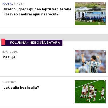
0
FUDBAL
Pre 1 h
|
Bizarno: Igrač ispucao loptu van terena
i izazvao saobraćajnu nesreću!?
KOLUMNA - NEBOJŠA ŠATARA
0
23.07.2026.
Mesi(ja)
2
15.07.2026.
Ipak valja bez kralja?