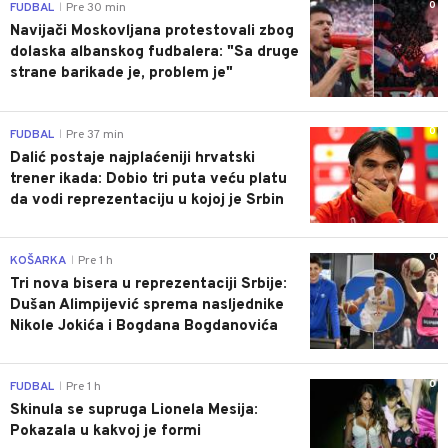
0
FUDBAL
Pre 30 min
|
Navijači Moskovljana protestovali zbog
dolaska albanskog fudbalera: "Sa druge
strane barikade je, problem je"
0
FUDBAL
Pre 37 min
|
Dalić postaje najplaćeniji hrvatski
trener ikada: Dobio tri puta veću platu
da vodi reprezentaciju u kojoj je Srbin
0
KOŠARKA
Pre 1 h
|
Tri nova bisera u reprezentaciji Srbije:
Dušan Alimpijević sprema nasljednike
Nikole Jokića i Bogdana Bogdanovića
0
FUDBAL
Pre 1 h
|
Skinula se supruga Lionela Mesija:
Pokazala u kakvoj je formi