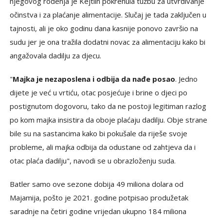
njegovog rođenja je Kejtlin pokrenula tužbu za utvrđivanje
očinstva i za plaćanje alimentacije. Slučaj je tada zaključen u
tajnosti, ali je oko godinu dana kasnije ponovo završio na
sudu jer je ona tražila dodatni novac za alimentaciju kako bi
angažovala dadilju za djecu.
"
Majka je nezaposlena i odbija da nađe posao
. Jedno
dijete je već u vrtiću, otac posjećuje i brine o djeci po
postignutom dogovoru, tako da ne postoji legitiman razlog
po kom majka insistira da oboje plaćaju dadilju. Obje strane
bile su na sastancima kako bi pokušale da riješe svoje
probleme, ali majka odbija da odustane od zahtjeva da i
otac plaća dadilju", navodi se u obrazloženju suda.
Batler samo ove sezone dobija 49 miliona dolara od
Majamija, pošto je 2021. godine potpisao produžetak
saradnje na četiri godine vrijedan ukupno 184 miliona