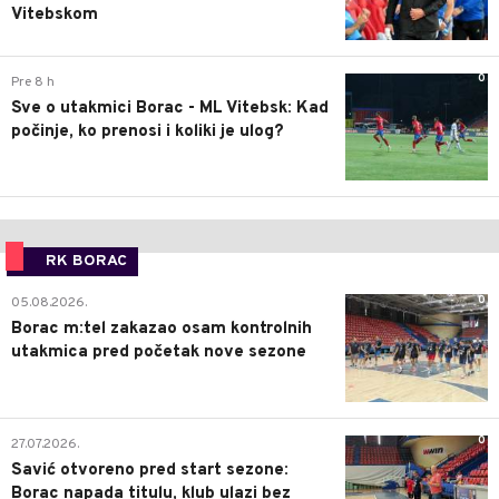
Vitebskom
0
Pre 8 h
Sve o utakmici Borac - ML Vitebsk: Kad
počinje, ko prenosi i koliki je ulog?
RK BORAC
0
05.08.2026.
Borac m:tel zakazao osam kontrolnih
utakmica pred početak nove sezone
0
27.07.2026.
Savić otvoreno pred start sezone:
Borac napada titulu, klub ulazi bez