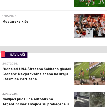
0
17.05.2026.
Mostarske kiše
NAVIJAČI
0
24.07.2026.
Fudbaleri UNA Štrasena šokirano gledali
Grobare: Nevjerovatna scena na kraju
utakmice Partizana
0
22.07.2026.
Navijači pucali na autobus sa
Argentincima: Dvojica su prebačena u