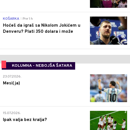
0
KOŠARKA
Pre 1 h
|
Hoćeš da igraš sa Nikolom Jokićem u
Denveru? Plati 350 dolara i može
KOLUMNA - NEBOJŠA ŠATARA
0
23.07.2026.
Mesi(ja)
2
15.07.2026.
Ipak valja bez kralja?