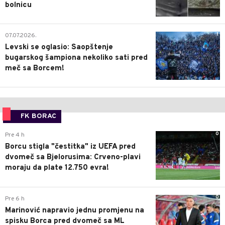
bolnicu
1
07.07.2026.
Levski se oglasio: Saopštenje
bugarskog šampiona nekoliko sati pred
meč sa Borcem!
FK BORAC
0
Pre 4 h
Borcu stigla "čestitka" iz UEFA pred
dvomeč sa Bjelorusima: Crveno-plavi
moraju da plate 12.750 evra!
0
Pre 6 h
Marinović napravio jednu promjenu na
spisku Borca pred dvomeč sa ML