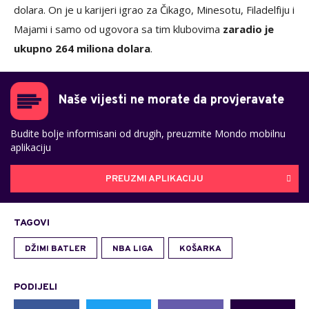
dolara. On je u karijeri igrao za Čikago, Minesotu, Filadelfiju i
Majami i samo od ugovora sa tim klubovima
zaradio je
ukupno 264 miliona dolara
.
Naše vijesti ne morate da provjeravate
Budite bolje informisani od drugih, preuzmite Mondo mobilnu
aplikaciju
PREUZMI APLIKACIJU
TAGOVI
DŽIMI BATLER
NBA LIGA
KOŠARKA
PODIJELI