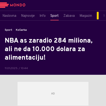
Naslovna
Najnovije
Info
Sport
Zabava
Magazin
M
Sport
Košarka
NBA as zaradio 284 miliona,
ali ne da 10.000 dolara za
alimentaciju!
11.01.2025. / 10:44