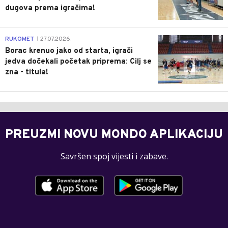
dugova prema igračima!
0
RUKOMET
27.07.2026.
|
Borac krenuo jako od starta, igrači
jedva dočekali početak priprema: Cilj se
zna - titula!
PREUZMI NOVU MONDO APLIKACIJU
Savršen spoj vijesti i zabave.