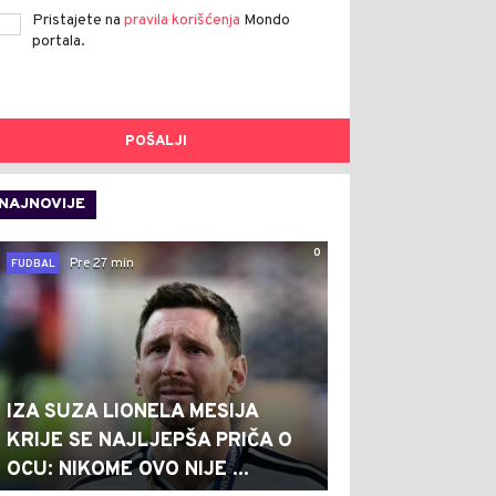
Pristajete na
pravila korišćenja
Mondo
portala.
POŠALJI
NAJNOVIJE
0
Pre 27 min
FUDBAL
IZA SUZA LIONELA MESIJA
KRIJE SE NAJLJEPŠA PRIČA O
OCU: NIKOME OVO NIJE ...