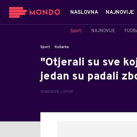
NASLOVNA
NAJNOVIJE
Sport:
NAJNOVIJE
FUDB
Sport
Košarka
"Otjerali su sve k
jedan su padali zb
15.02.2025. / 07:24