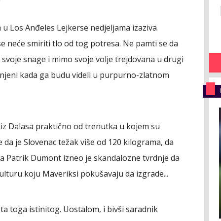
a u Los Anđeles Lejkerse nedjeljama izaziva
e neće smiriti tlo od tog potresa. Ne pamti se da
 svoje snage i mimo svoje volje trejdovana u drugi
bunjeni kada ga budu videli u purpurno-zlatnom
 iz Dalasa praktično od trenutka u kojem su
ije da je Slovenac težak više od 120 kilograma, da
a Patrik Dumont izneo je skandalozne tvrdnje da
lturu koju Maveriksi pokušavaju da izgrade...
ta toga istinitog. Uostalom, i bivši saradnik