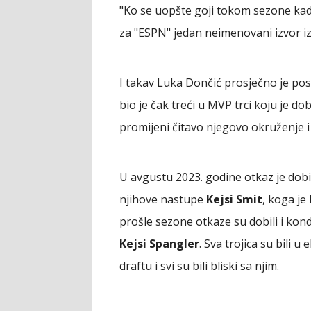
"Ko se uopšte goji tokom sezone kada
za "ESPN" jedan neimenovani izvor i
I takav Luka Dončić prosječno je post
bio je čak treći u MVP trci koju je do
promijeni čitavo njegovo okruženje i
U avgustu 2023. godine otkaz je dobio
njihove nastupe
Kejsi Smit
, koga j
prošle sezone otkaze su dobili i kon
Kejsi Spangler
. Sva trojica su bili 
draftu i svi su bili bliski sa njim.