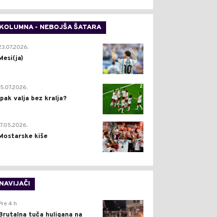
KOLUMNA - NEBOJŠA ŠATARA
0
23.07.2026.
Mesi(ja)
2
15.07.2026.
Ipak valja bez kralja?
0
17.05.2026.
Mostarske kiše
NAVIJAČI
0
Pre 4 h
Brutalna tuča huligana na