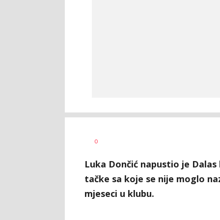
Dragan
AUTOR
0
Šutvić
Luka Dončić napustio je Dalas
tačke sa koje se nije moglo naz
mjeseci u klubu.