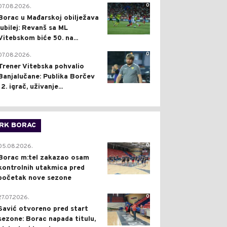
0
07.08.2026.
Borac u Mađarskoj obilježava
jubilej: Revanš sa ML
Vitebskom biće 50. na...
0
07.08.2026.
Trener Vitebska pohvalio
Banjalučane: Publika Borčev
12. igrač, uživanje...
RK BORAC
0
05.08.2026.
Borac m:tel zakazao osam
kontrolnih utakmica pred
početak nove sezone
0
27.07.2026.
Savić otvoreno pred start
sezone: Borac napada titulu,