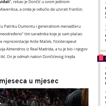
viđali
", rekao je Dončić u svom jedinom
eriksa, a onda je odlučio da uzvrati franšizi.
zetu Patriku Dumontu i generalnom menadžeru
 neodređeno" tim saradnika koje je sam plaćao.
čke reprezentacije Anže Maček, fizioterapeut
sija Almendros iz Real Madrida, a tu je bio i njegov
ilić. On je odmah nakon Dončićevog trejda
z mjeseca u mjesec