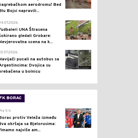
zagrebačkom aerodromu! Bed
Blu Bojsi napravili...
0
24.07.2026.
Fudbaleri UNA Štrasena
šokirano gledali Grobare:
Nevjerovatna scena na k...
0
22.07.2026.
Navijači pucali na autobus sa
Argentincima: Dvojica su
prebačena u bolnicu
FK BORAC
0
Pre 5 h
Borac protiv Veleža između
dva okršaja sa Bjelorusima:
"Imamo najviše am...