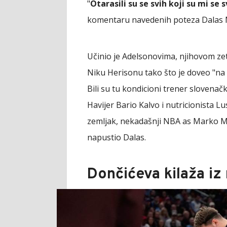
"
Otarasili su se svih koji su mi se s
komentaru navedenih poteza Dalas Mav
Učinio je Adelsonovima, njihovom 
Niku Herisonu tako što je doveo "na
Bili su tu kondicioni trener slovena
Havijer Bario Kalvo i nutricionista Lu
zemljak, nekadašnji NBA as Marko M
napustio Dalas.
Dončićeva kilaža i