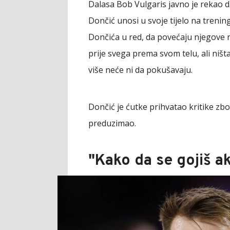
Dalasa Bob Vulgaris javno je rekao da
Dončić unosi u svoje tijelo na tren
Dončića u red, da povećaju njegove r
prije svega prema svom telu, ali ništa
više neće ni da pokušavaju.
Dončić je ćutke prihvatao kritike zbo
preduzimao.
"Kako da se gojiš a