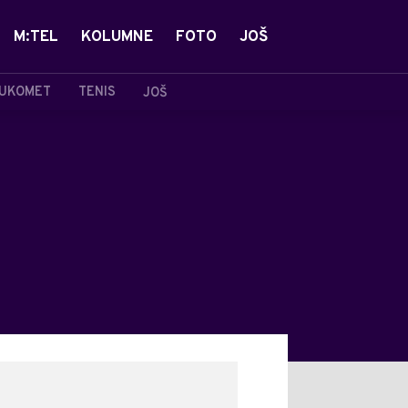
M:TEL
KOLUMNE
FOTO
JOŠ
UKOMET
TENIS
JOŠ