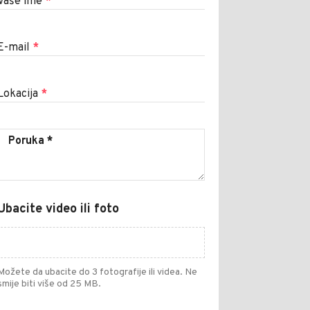
Vaše ime
*
E-mail
*
Lokacija
*
Ubacite video ili foto
Možete da ubacite do 3 fotografije ili videa. Ne
smije biti više od 25 MB.