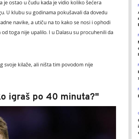
 je ostao u čudu kada je vidio koliko šećera
ingu. U klubu su godinama pokušavali da dovedu
adne navike, a utiču na to kako se nosi i ophodi
 od toga nije upalilo. I u Dalasu su procuhenili da
g svoje kilaže, ali ništa tim povodom nije
ko igraš po 40 minuta?"