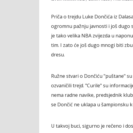
Priča o trejdu Luke Dončića iz Dalas
ogromnu pažnju javnosti i još dugo s
je tako velika NBA zvijezda u naponu
tim. I zato će još dugo mnogi biti z
dresu.
Ružne stvari o Dončiću "puštane" su
ozvaničili trejd. "Curile" su informac
nema radne navike, predsjednik klub
se Dončić ne uklapa u šampionsku ku
U takvoj buci, sigurno je rečeno i dos