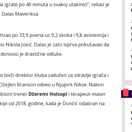
 igrate po 40 minuta u svakoj utakmici", rekao je
z Dalas Maveriksa.
izao po 33,9 poena uz 9,2 skoka i 9,8 asistencija i
bio Nikola Jokić. Dalas je zato isprva pokušavao da
 donosio je drastične odluke.
 bivši direktor kluba zadužen za zdravlje igrača i
e Džejlen Branson odveo u Njujork Nikse. Nakon
dicioni trener
Džeremi Holsopl
i terapeut-maser
u ekipi od 2018. godine, kada je Dončić odabran na