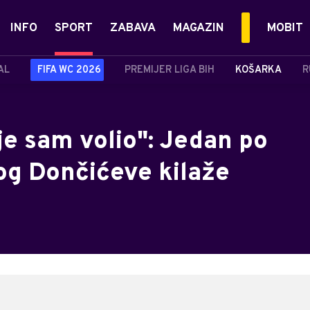
INFO
SPORT
ZABAVA
MAGAZIN
MOBIT
AL
FIFA WC 2026
PREMIJER LIGA BIH
KOŠARKA
R
oje sam volio": Jedan po
og Dončićeve kilaže