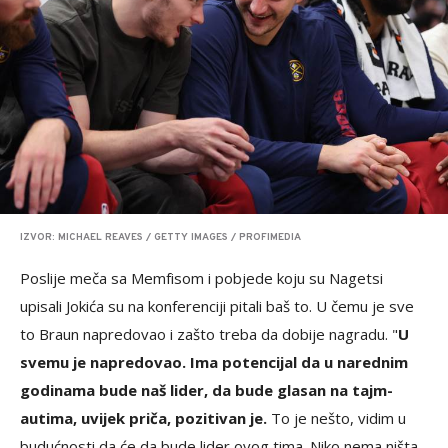
IZVOR: MICHAEL REAVES / GETTY IMAGES / PROFIMEDIA
Poslije meča sa Memfisom i pobjede koju su Nagetsi
upisali Jokića su na konferenciji pitali baš to. U čemu je sve
to Braun napredovao i zašto treba da dobije nagradu. "
U
svemu je napredovao. Ima potencijal da u narednim
godinama bude naš lider, da bude glasan na tajm-
autima, uvijek priča, pozitivan je.
To je nešto, vidim u
budućnosti da će da bude lider ovog tima. Niko nema ništa