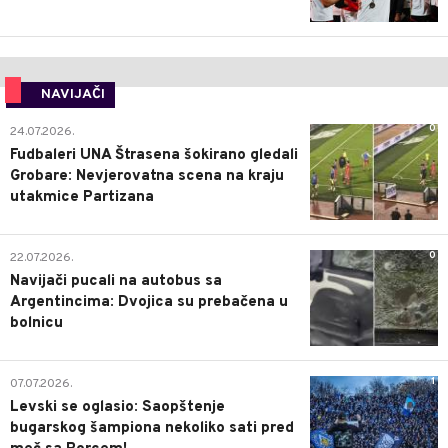
NAVIJAČI
0
24.07.2026.
Fudbaleri UNA Štrasena šokirano gledali
Grobare: Nevjerovatna scena na kraju
utakmice Partizana
0
22.07.2026.
Navijači pucali na autobus sa
Argentincima: Dvojica su prebačena u
bolnicu
1
07.07.2026.
Levski se oglasio: Saopštenje
bugarskog šampiona nekoliko sati pred