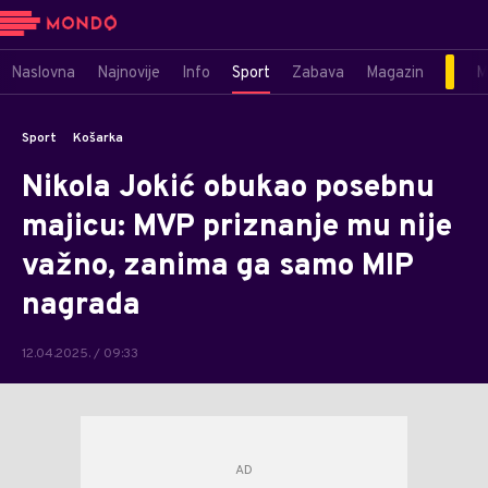
Naslovna
Najnovije
Info
Sport
Zabava
Magazin
M
Sport
Košarka
Nikola Jokić obukao posebnu
majicu: MVP priznanje mu nije
važno, zanima ga samo MIP
nagrada
12.04.2025. / 09:33