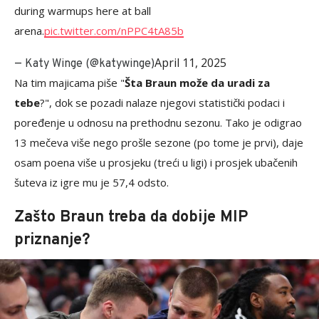
during warmups here at ball
arena.
pic.twitter.com/nPPC4tA85b
April 11, 2025
— Katy Winge (@katywinge)
Na tim majicama piše "
Šta Braun može da uradi za
tebe
?", dok se pozadi nalaze njegovi statistički podaci i
poređenje u odnosu na prethodnu sezonu. Tako je odigrao
13 mečeva više nego prošle sezone (po tome je prvi), daje
osam poena više u prosjeku (treći u ligi) i prosjek ubačenih
šuteva iz igre mu je 57,4 odsto.
Zašto Braun treba da dobije MIP
priznanje?