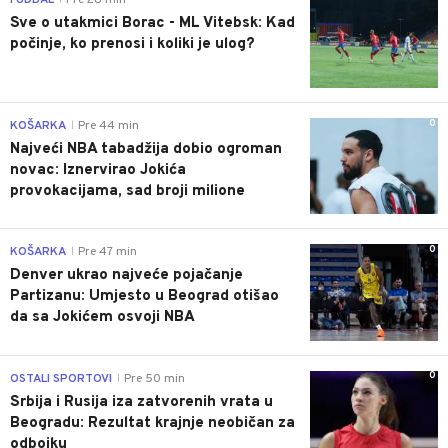
Sve o utakmici Borac - ML Vitebsk: Kad
počinje, ko prenosi i koliki je ulog?
0
KOŠARKA
Pre 44 min
|
Najveći NBA tabadžija dobio ogroman
novac: Iznervirao Jokića
provokacijama, sad broji milione
0
KOŠARKA
Pre 47 min
|
Denver ukrao najveće pojačanje
Partizanu: Umjesto u Beograd otišao
da sa Jokićem osvoji NBA
0
OSTALI SPORTOVI
Pre 50 min
|
Srbija i Rusija iza zatvorenih vrata u
Beogradu: Rezultat krajnje neobičan za
odbojku