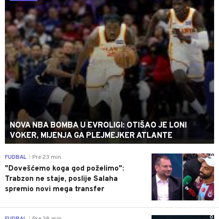
NOVA NBA BOMBA U EVROLIGI: OTIŠAO JE LONI
VOKER, MIJENJA GA PLEJMEJKER ATLANTE
0
FUDBAL
Pre 23 min
|
"Dovešćemo koga god poželimo":
Trabzon ne staje, poslije Salaha
spremio novi mega transfer
0
FUDBAL
Pre 28 min
|