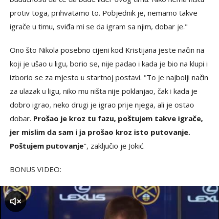
protiv toga, prihvatamo to. Pobjednik je, nemamo takve
igrače u timu, sviđa mi se da igram sa njim, dobar je."
Ono što Nikola posebno cijeni kod Kristijana jeste način na
koji je ušao u ligu, borio se, nije padao i kada je bio na klupi i
izborio se za mjesto u startnoj postavi. "To je najbolji način
za ulazak u ligu, niko mu ništa nije poklanjao, čak i kada je
dobro igrao, neko drugi je igrao prije njega, ali je ostao
dobar.
Prošao je kroz tu fazu, poštujem takve igrače,
jer mislim da sam i ja prošao kroz isto putovanje.
Poštujem putovanje
", zaključio je Jokić.
BONUS VIDEO:
zvuk