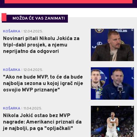
MOŽDA ĆE VAS ZANIMATI
0
KOŠARKA
12.04.2025.
|
Novinari pitali Nikolu Jokića za
tripl-dabl prosjek, a njemu
neprijatno da odgovori
0
KOŠARKA
12.04.2025.
|
"Ako ne bude MVP, to će da bude
najbolja sezona u kojoj igrač nije
osvojio MVP priznanje"
0
KOŠARKA
11.04.2025.
|
Nikola Jokić ostao bez MVP
nagrade: Amerikanci priznali da
je najbolji, pa ga "opljačkali"