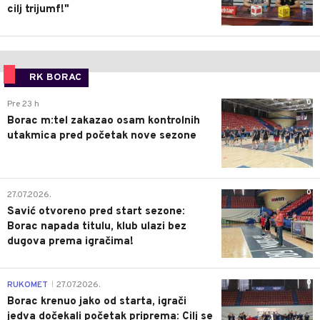
cilj trijumf!"
RK BORAC
0
Pre 23 h
Borac m:tel zakazao osam kontrolnih
utakmica pred početak nove sezone
0
27.07.2026.
Savić otvoreno pred start sezone:
Borac napada titulu, klub ulazi bez
dugova prema igračima!
0
RUKOMET
27.07.2026.
|
Borac krenuo jako od starta, igrači
jedva dočekali početak priprema: Cilj se