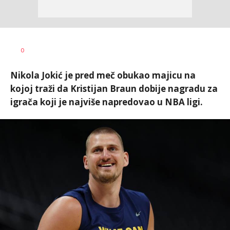
Nebojša
AUTOR
0
Šatara
Nikola Jokić je pred meč obukao majicu na
kojoj traži da Kristijan Braun dobije nagradu za
igrača koji je najviše napredovao u NBA ligi.