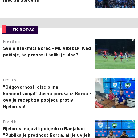
meč sa Borcem!
FK BORAC
0
Pre 28 min
Sve o utakmici Borac - ML Vitebsk: Kad
počinje, ko prenosi i koliki je ulog?
0
Pre 13 h
"Odgovornost, disciplina,
koncentracija!" Jasna poruka iz Borca -
ovo je recept za pobjedu protiv
Bjelorusa!
0
Pre 14 h
Bjelorusi najavili pobjedu u Banjaluci:
"Publika je prednost Borca, ali je uvijek