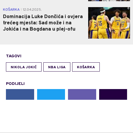
0
KOŠARKA
12.04.2025.
|
Dominacija Luke Dončića i ovjera
trećeg mjesta: Sad može i na
Jokića i na Bogdana u plej-ofu
TAGOVI
NIKOLA JOKIĆ
NBA LIGA
KOŠARKA
PODIJELI