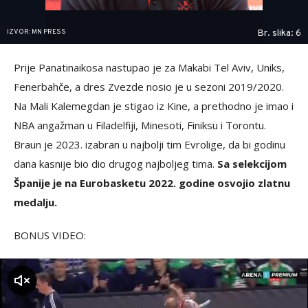
IZVOR: MN PRESS
Br. slika: 6
Prije Panatinaikosa nastupao je za Makabi Tel Aviv, Uniks,
Fenerbahče, a dres Zvezde nosio je u sezoni 2019/2020.
Na Mali Kalemegdan je stigao iz Kine, a prethodno je imao i
NBA angažman u Filadelfiji, Minesoti, Finiksu i Torontu.
Braun je 2023. izabran u najbolji tim Evrolige, da bi godinu
dana kasnije bio dio drugog najboljeg tima.
Sa selekcijom
Španije je na Eurobasketu 2022. godine osvojio zlatnu
medalju.
BONUS VIDEO:
zvuk