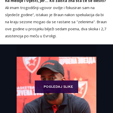
na medije i vijesti, jer… Ko zaista zna šta će se desiti?
Ali imam trogodišnji ugovor ovdje i fokusiran sam na
sljedeće godine”, istakao je Braun nakon spekulacija da bi
na kraju sezone mogao da se rastane sa "zelenima". Braun
ove godine u prosjeku bilježi sedam poena, dva skoka i 2,7
asistencija po meču u Evroligi.
POGLEDAJ SLIKE