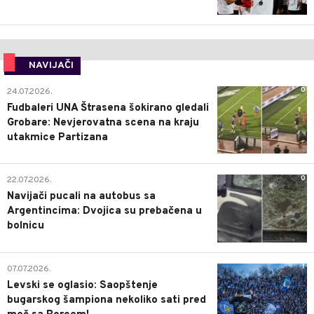
NAVIJAČI
0
24.07.2026.
Fudbaleri UNA Štrasena šokirano gledali
Grobare: Nevjerovatna scena na kraju
utakmice Partizana
0
22.07.2026.
Navijači pucali na autobus sa
Argentincima: Dvojica su prebačena u
bolnicu
1
07.07.2026.
Levski se oglasio: Saopštenje
bugarskog šampiona nekoliko sati pred