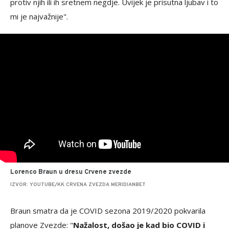
protiv njih ili ih sretnem negdje. Uvijek je prisutna ljubav i to
mi je najvažnije".
Lorenco Braun u dresu Crvene zvezde
IZVOR: YOUTUBE/KK CRVENA ZVEZDA MERIDIANBET
Braun smatra da je COVID sezona 2019/2020 pokvarila
planove Zvezde: "
Nažalost, došao je kad bio COVID i