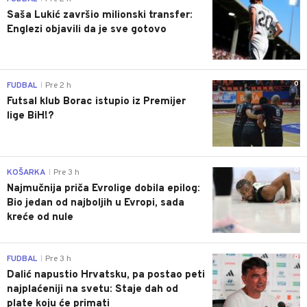
Saša Lukić završio milionski transfer:
Englezi objavili da je sve gotovo
0
FUDBAL
Pre 2 h
|
Futsal klub Borac istupio iz Premijer
lige BiH!?
0
KOŠARKA
Pre 3 h
|
Najmučnija priča Evrolige dobila epilog:
Bio jedan od najboljih u Evropi, sada
kreće od nule
0
FUDBAL
Pre 3 h
|
Dalić napustio Hrvatsku, pa postao peti
najplaćeniji na svetu: Staje dah od
plate koju će primati