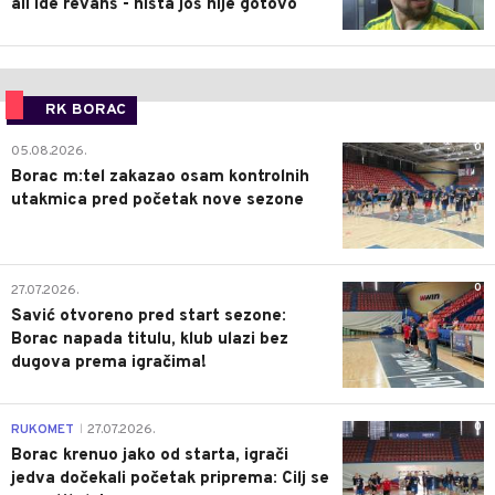
ali ide revanš - ništa još nije gotovo
RK BORAC
0
05.08.2026.
Borac m:tel zakazao osam kontrolnih
utakmica pred početak nove sezone
0
27.07.2026.
Savić otvoreno pred start sezone:
Borac napada titulu, klub ulazi bez
dugova prema igračima!
0
RUKOMET
27.07.2026.
|
Borac krenuo jako od starta, igrači
jedva dočekali početak priprema: Cilj se