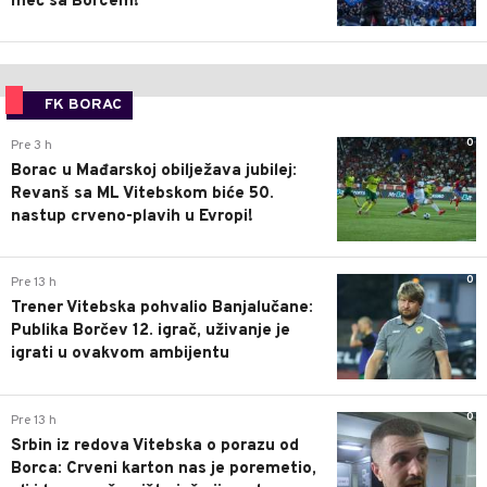
meč sa Borcem!
FK BORAC
0
Pre 3 h
Borac u Mađarskoj obilježava jubilej:
Revanš sa ML Vitebskom biće 50.
nastup crveno-plavih u Evropi!
0
Pre 13 h
Trener Vitebska pohvalio Banjalučane:
Publika Borčev 12. igrač, uživanje je
igrati u ovakvom ambijentu
0
Pre 13 h
Srbin iz redova Vitebska o porazu od
Borca: Crveni karton nas je poremetio,