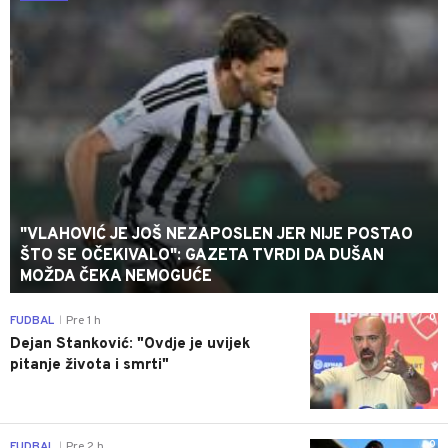
"VLAHOVIĆ JE JOŠ NEZAPOSLEN JER NIJE POSTAO
ŠTO SE OČEKIVALO": GAZETA TVRDI DA DUŠAN
MOŽDA ČEKA NEMOGUĆE
0
FUDBAL
Pre 1 h
|
Dejan Stanković: "Ovdje je uvijek
pitanje života i smrti"
0
FUDBAL
Pre 2 h
|