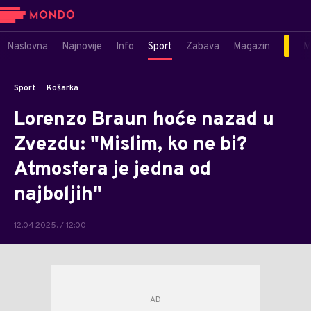
Naslovna
Najnovije
Info
Sport
Zabava
Magazin
M
Sport
Košarka
Lorenzo Braun hoće nazad u
Zvezdu: "Mislim, ko ne bi?
Atmosfera je jedna od
najboljih"
12.04.2025. / 12:00