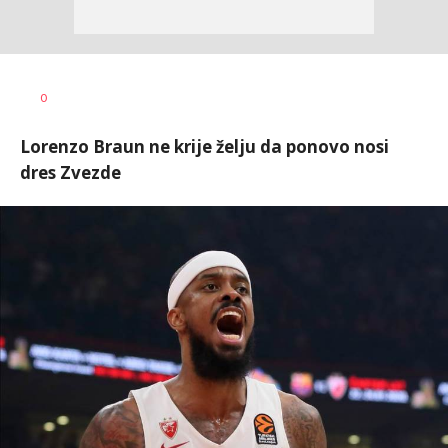
Nebojša
AUTOR
0
Šatara
Lorenzo Braun ne krije želju da ponovo nosi
dres Zvezde