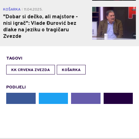
0
KOŠARKA
11.04.2025.
|
"Dobar si dečko, ali majstore -
nisi igrač": Vlade Đurović bez
dlake na jeziku o tragičaru
Zvezde
TAGOVI
KK CRVENA ZVEZDA
KOŠARKA
PODIJELI