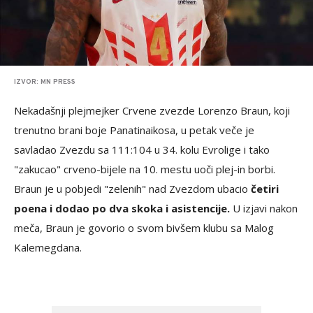
IZVOR: MN PRESS
Nekadašnji plejmejker Crvene zvezde Lorenzo Braun, koji
trenutno brani boje Panatinaikosa, u petak veče je
savladao Zvezdu sa 111:104 u 34. kolu Evrolige i tako
"zakucao" crveno-bijele na 10. mestu uoči plej-in borbi.
Braun je u pobjedi "zelenih" nad Zvezdom ubacio
četiri
poena i dodao po dva skoka i asistencije.
U izjavi nakon
meča, Braun je govorio o svom bivšem klubu sa Malog
Kalemegdana.