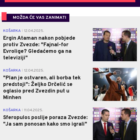
MOŽDA ĆE VAS ZANIMATI
0
KOŠARKA
12.04.2025.
|
Ergin Ataman nakon pobjede
protiv Zvezde: "Fajnal-for
Evrolige? Gledaćemo ga na
televiziji"
0
KOŠARKA
12.04.2025.
|
"Plan je ostvaren, ali borba tek
predstoji": Željko Drčelić se
oglasio pred Zvezdin put u
Minhen
0
KOŠARKA
11.04.2025.
|
Sferopulos poslije poraza Zvezde:
"Ja sam ponosan kako smo igrali"