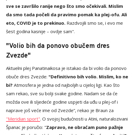
sve se završilo ranije nego što smo očekivali. Mislim
da smo tada počeli da pravimo pomak ka plej-ofu. Ali
eto, COVID je to prekinuo.
Razdvojili smo se, i evo me
šest godina kasnije – ovdje sam".
"Volio bih da ponovo obučem dres
Zvezde"
Aktuelni plej Panatinaikosa je istakao da bi volio da ponovo
obuče dres Zvezde:
"Definitivno bih volio. Mislim, ko ne
bi?
Atmosfera je jedna od najboljih u cijeloj ligi. Kao što
sam rekao, sve su bolji svake godine. Nadam se da će
možda ove ili sljedeće godine uspjeti da uđu u plej-of i
naprave još veće ime od Zvezde”, rekao je Braun za
"Meridian sport"
. O svojoj budućnosti u Atini, naturalozivani
Španac je poručio: "
Zapravo, ne obraćam puno pažnje