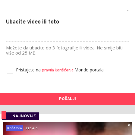
Ubacite video ili foto
Možete da ubacite do 3 fotografije ili videa. Ne smije biti
više od 25 MB.
Pristajete na
Mondo portala.
pravila korišćenja
POŠALJI
NAJNOVIJE
0
Pre 4 h
KOŠARKA