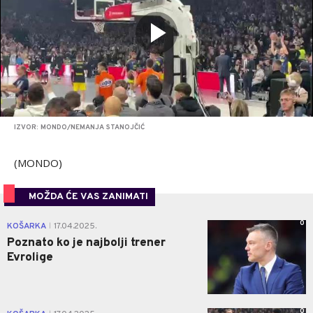
IZVOR: MONDO/NEMANJA STANOJČIĆ
(MONDO)
MOŽDA ĆE VAS ZANIMATI
0
KOŠARKA
17.04.2025.
|
Poznato ko je najbolji trener
Evrolige
0