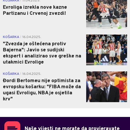
KOŠARKA
17.04.2025.
|
Evroliga izrekla nove kazne
Partizanu i Crvenoj zvezdi!
0
KOŠARKA
16.04.2025.
|
"Zvezda je oštećena protiv
Bajerna": Javio se sudijski
ekspert i analizirao sve greške na
utakmici Evrolige
0
KOŠARKA
16.04.2025.
|
Đordi Bertomeu nije optimista za
evropsku košarku: "FIBA može da
ugasi Evroligu, NBA je osjetila
krv"
Naše vijesti ne morate da provjeravate