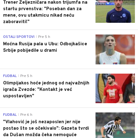
Trener Željezničara nakon trijumfa na
startu prvenstva: "Poseban dan za
mene, ovu utakmicu nikad neću
zaboraviti!"
0
OSTALI SPORTOVI
Pre 5 h
|
Moćna Rusija pala u Ubu: Odbojkašice
Srbije pobijedile u drami
0
FUDBAL
Pre 5 h
|
Olimpijakos hoće jednog od najvažnijih
igrača Zvezde: "Kontakt je već
uspostavljen"
0
FUDBAL
Pre 6 h
|
"Vlahović je još nezaposlen jer nije
postao što se očekivalo": Gazeta tvrdi
da Dušan možda čeka nemoguće