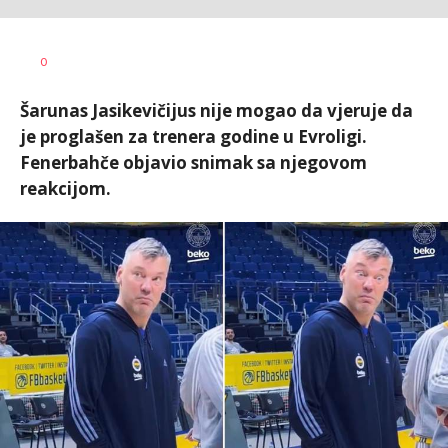
Nebojša
AUTOR
0
Šatara
Šarunas Jasikevičijus nije mogao da vjeruje da
je proglašen za trenera godine u Evroligi.
Fenerbahče objavio snimak sa njegovom
reakcijom.