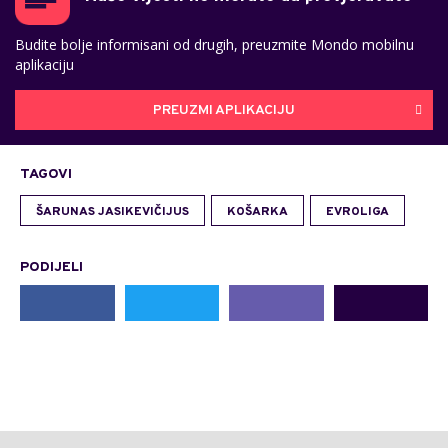
Budite bolje informisani od drugih, preuzmite Mondo mobilnu
aplikaciju
PREUZMI APLIKACIJU
TAGOVI
ŠARUNAS JASIKEVIČIJUS
KOŠARKA
EVROLIGA
PODIJELI