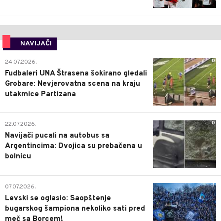
NAVIJAČI
0
24.07.2026.
Fudbaleri UNA Štrasena šokirano gledali
Grobare: Nevjerovatna scena na kraju
utakmice Partizana
0
22.07.2026.
Navijači pucali na autobus sa
Argentincima: Dvojica su prebačena u
bolnicu
1
07.07.2026.
Levski se oglasio: Saopštenje
bugarskog šampiona nekoliko sati pred
meč sa Borcem!