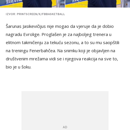
IZVOR: PRINTSCREEN/X/FBBASKETBALL
Šarunas Jasikevičijus nije mogao da vjeruje da je dobio
nagradu Evrolige. Proglašen je za najboljeg trenera u
elitnom takmičenju za tekuću sezonu, a to su mu saopštili
na treningu Fenerbahčea. Na snimku koji je objavljen na
društvenim mrežama vidi se i njegova reakcija na sve to,
bio je u šoku.