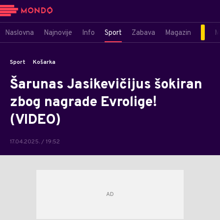
Naslovna
Najnovije
Info
Sport
Zabava
Magazin
M
Sport
Košarka
Šarunas Jasikevičijus šokiran
zbog nagrade Evrolige!
(VIDEO)
17.04.2025. / 19:52