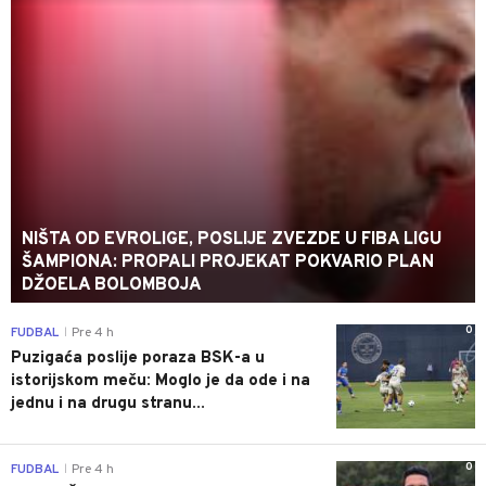
NIŠTA OD EVROLIGE, POSLIJE ZVEZDE U FIBA LIGU
ŠAMPIONA: PROPALI PROJEKAT POKVARIO PLAN
DŽOELA BOLOMBOJA
0
FUDBAL
Pre 4 h
|
Puzigaća poslije poraza BSK-a u
istorijskom meču: Moglo je da ode i na
jednu i na drugu stranu...
0
FUDBAL
Pre 4 h
|