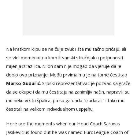
Na kratkom klipu se ne čuje zvuk i šta mu tačno pričaju, ali
se vidi momenat na kom litvanski stručnjak u potpunosti
mijenja izraz lica. Ni on sam nije mogao da vjeruje da je
dobio ovo priznanje. Među prvima mu je na tome čestitao
Marko Gudurić
. Srpski reprezentativac je pozvao saigrače
da se okupe i da mu čestitaju na zanimljiv način, napravili su
mu neku vrstu špalira, pa su ga onda "izudarali" i tako mu
čestitali na velikom individualnom uspjehu.
Here are the moments when our Head Coach Sarunas
Jasikevicius found out he was named EuroLeague Coach of