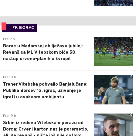
FK BORAC
0
Pre 9 h
Borac u Mađarskoj obilježava jubilej:
Revanš sa ML Vitebskom biće 50.
nastup crveno-plavih u Evropi!
0
Pre 19 h
Trener Vitebska pohvalio Banjalučane:
Publika Borčev 12. igrač, uživanje je
igrati u ovakvom ambijentu
0
Pre 19 h
Srbin iz redova Vitebska o porazu od
Borca: Crveni karton nas je poremetio,
ali ide revanš - ništa još nije gotovo