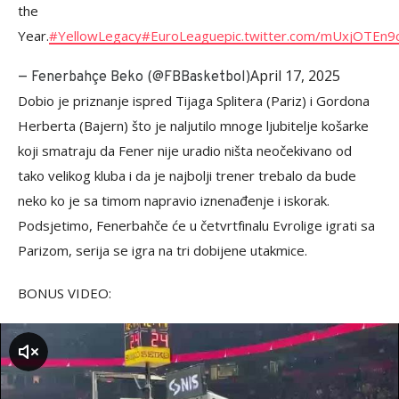
the
Year.
#YellowLegacy
#EuroLeague
pic.twitter.com/mUxjOTEn9
April 17, 2025
— Fenerbahçe Beko (@FBBasketbol)
Dobio je priznanje ispred Tijaga Splitera (Pariz) i Gordona
Herberta (Bajern) što je naljutilo mnoge ljubitelje košarke
koji smatraju da Fener nije uradio ništa neočekivano od
tako velikog kluba i da je najbolji trener trebalo da bude
neko ko je sa timom napravio iznenađenje i iskorak.
Podsjetimo, Fenerbahče će u četvrtfinalu Evrolige igrati sa
Parizom, serija se igra na tri dobijene utakmice.
BONUS VIDEO:
zvuk