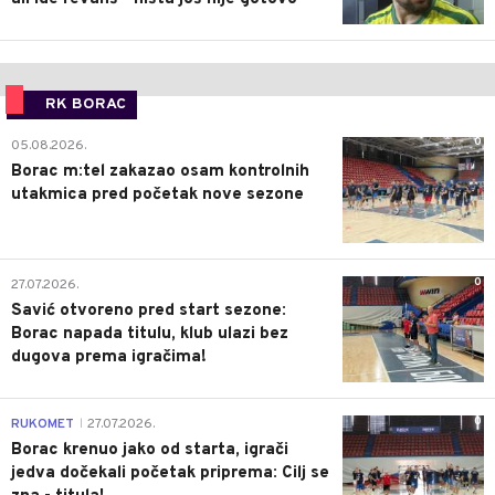
RK BORAC
0
05.08.2026.
Borac m:tel zakazao osam kontrolnih
utakmica pred početak nove sezone
0
27.07.2026.
Savić otvoreno pred start sezone:
Borac napada titulu, klub ulazi bez
dugova prema igračima!
0
RUKOMET
27.07.2026.
|
Borac krenuo jako od starta, igrači
jedva dočekali početak priprema: Cilj se